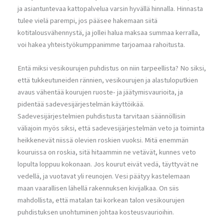
ja asiantuntevaa kattopalvelua varsin hyvällä hinnalla. Hinnasta
tulee vielä parempi, jos pääsee hakemaan siitä
kotitalousvähennystä, ja jollei halua maksaa summaa kerralla,
voi hakea yhteistyökumppanimme tarjoamaa rahoitusta.
Entä miksi vesikourujen puhdistus on niin tarpeellista? No siksi,
että tukkeutuneiden rännien, vesikourujen ja alastuloputkien
avaus vähentää kourujen ruoste- ja jäätymisvaurioita, ja
pidentää sadevesijärjestelmän käyttöikää.
Sadevesijärjestelmien puhdistusta tarvitaan säännöllisin
väliajoin myös siksi, että sadevesijärjestelmän veto ja toiminta
heikkenevät niissä olevien roskien vuoksi. Mitä enemmän
kouruissa on roskia, sitä hitaammin ne vetävät, kunnes veto
lopulta loppuu kokonaan. Jos kourut eivät vedä, täyttyvät ne
vedellä, ja vuotavat yli reunojen. Vesi päätyy kastelemaan
maan vaarallisen lähellä rakennuksen kivijalkaa. On siis
mahdollista, että matalan tai korkean talon vesikourujen
puhdistuksen unohtuminen johtaa kosteusvaurioihin.