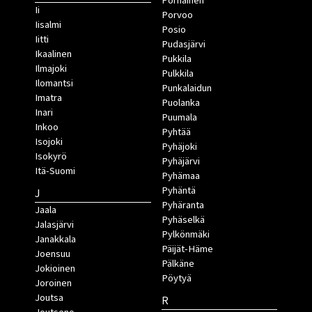
Pornainen
Ii
Porvoo
Iisalmi
Posio
Iitti
Pudasjärvi
Ikaalinen
Pukkila
Ilmajoki
Pulkkila
Ilomantsi
Punkalaidun
Imatra
Puolanka
Inari
Puumala
Inkoo
Pyhtää
Isojoki
Pyhäjoki
Isokyrö
Pyhäjärvi
Itä-Suomi
Pyhämaa
Pyhäntä
J
Pyhäranta
Jaala
Pyhäselkä
Jalasjärvi
Pylkönmäki
Janakkala
Päijät-Häme
Joensuu
Pälkäne
Jokioinen
Pöytyä
Joroinen
Joutsa
R