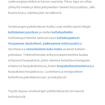
sadevesijärjestelmä ei kärsisi vaurioita. Paras tapa on ottaa
yhteyttä meihin ja tilata jäätyneiden rännien höyrysulatus, sillä
kuuma höyry sulattaa jään turvallisesti.
Vesikourujen puhdistuksen lisäksi saat meiltä ripeät tekijät
kattolumien poistoon
ja muihin
kattohuoltoihin
.
Kattoeksperttimme taitavat myös
kattokorjaukset
.
Korjaamme aluskatteet
,
paikkaamme kattovuodot
ja
tarvittaessa
remontoimme koko katon
avaimet käteen -
palveluna. Tinkimättömään erikoisosaamiseemme kuuluu
erityisesti huopakatot, joten olemme luotettava kumppani
erilaisissa huopakatetöissä, kuten
huopakattoremonteissa
ja
huopakaton korjauksissa. Luotettava ja monipuolinen
kattofirma palveluksessasi Jyväskylässä!
Pyydä tarjous vesikourujen puhdistuksesta tai muusta
kattotyöstä!