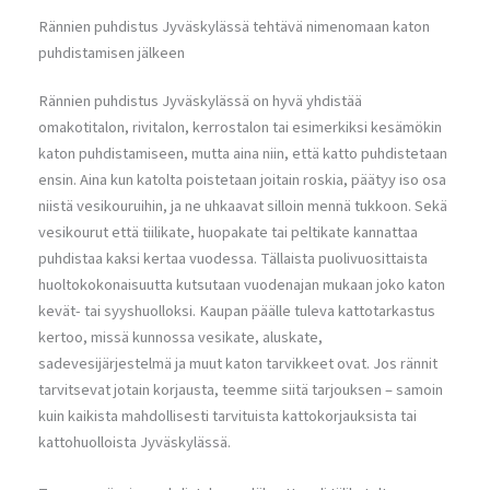
Rännien puhdistus Jyväskylässä tehtävä nimenomaan katon
puhdistamisen jälkeen
Rännien puhdistus Jyväskylässä on hyvä yhdistää
omakotitalon, rivitalon, kerrostalon tai esimerkiksi kesämökin
katon puhdistamiseen, mutta aina niin, että katto puhdistetaan
ensin. Aina kun katolta poistetaan joitain roskia, päätyy iso osa
niistä vesikouruihin, ja ne uhkaavat silloin mennä tukkoon. Sekä
vesikourut että tiilikate, huopakate tai peltikate kannattaa
puhdistaa kaksi kertaa vuodessa. Tällaista puolivuosittaista
huoltokokonaisuutta kutsutaan vuodenajan mukaan joko katon
kevät- tai syyshuolloksi. Kaupan päälle tuleva kattotarkastus
kertoo, missä kunnossa vesikate, aluskate,
sadevesijärjestelmä ja muut katon tarvikkeet ovat. Jos rännit
tarvitsevat jotain korjausta, teemme siitä tarjouksen – samoin
kuin kaikista mahdollisesti tarvituista kattokorjauksista tai
kattohuolloista Jyväskylässä.