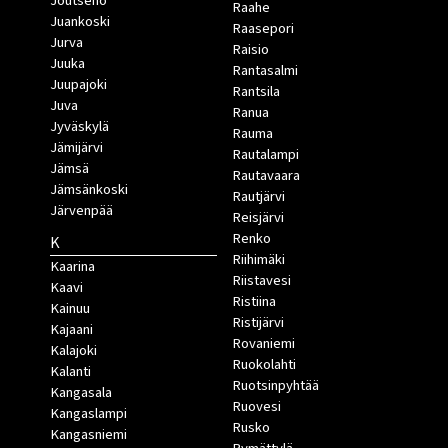
Joutseno
Raahe
Juankoski
Raasepori
Jurva
Raisio
Juuka
Rantasalmi
Juupajoki
Rantsila
Juva
Ranua
Jyväskylä
Rauma
Jämijärvi
Rautalampi
Jämsä
Rautavaara
Jämsänkoski
Rautjärvi
Järvenpää
Reisjärvi
Renko
K
Riihimäki
Kaarina
Riistavesi
Kaavi
Ristiina
Kainuu
Ristijärvi
Kajaani
Rovaniemi
Kalajoki
Ruokolahti
Kalanti
Ruotsinpyhtää
Kangasala
Ruovesi
Kangaslampi
Rusko
Kangasniemi