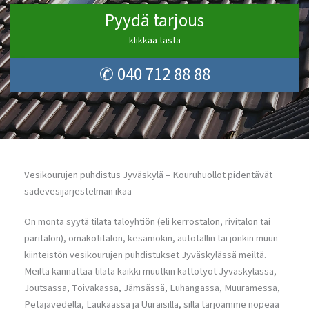
Pyydä tarjous
- klikkaa tästä -
✆ 040 712 88 88
Vesikourujen puhdistus Jyväskylä – Kouruhuollot pidentävät
sadevesijärjestelmän ikää
On monta syytä tilata taloyhtiön (eli kerrostalon, rivitalon tai
paritalon), omakotitalon, kesämökin, autotallin tai jonkin muun
kiinteistön vesikourujen puhdistukset Jyväskylässä meiltä.
Meiltä kannattaa tilata kaikki muutkin kattotyöt Jyväskylässä,
Joutsassa, Toivakassa, Jämsässä, Luhangassa, Muuramessa,
Petäjävedellä, Laukaassa ja Uuraisilla, sillä tarjoamme nopeaa