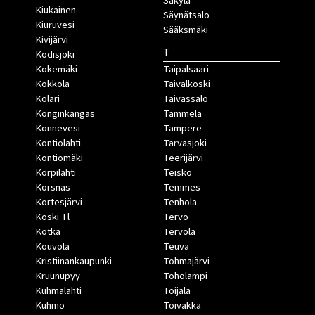
Säkylä
Kiukainen
Säynätsalo
Kiuruvesi
Sääksmäki
Kivijärvi
T
Kodisjoki
Kokemäki
Taipalsaari
Kokkola
Taivalkoski
Kolari
Taivassalo
Konginkangas
Tammela
Konnevesi
Tampere
Kontiolahti
Tarvasjoki
Kontiomäki
Teerijärvi
Korpilahti
Teisko
Korsnäs
Temmes
Kortesjärvi
Tenhola
Koski Tl
Tervo
Kotka
Tervola
Kouvola
Teuva
Kristiinankaupunki
Tohmajärvi
Kruunupyy
Toholampi
Kuhmalahti
Toijala
Kuhmo
Toivakka