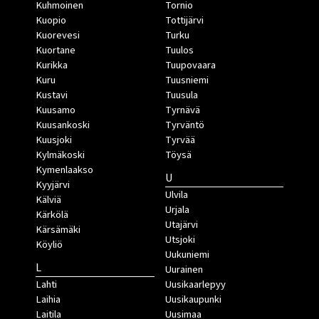
Kuhmoinen
Tornio
Kuopio
Tottijärvi
Kuorevesi
Turku
Kuortane
Tuulos
Kurikka
Tuupovaara
Kuru
Tuusniemi
Kustavi
Tuusula
Kuusamo
Tyrnävä
Kuusankoski
Tyrväntö
Kuusjoki
Tyrvää
Kylmäkoski
Töysä
Kymenlaakso
U
Kyyjärvi
Ulvila
Kälviä
Urjala
Kärkölä
Utajärvi
Kärsämäki
Utsjoki
Köyliö
Uukuniemi
L
Uurainen
Lahti
Uusikaarlepyy
Laihia
Uusikaupunki
Laitila
Uusimaa