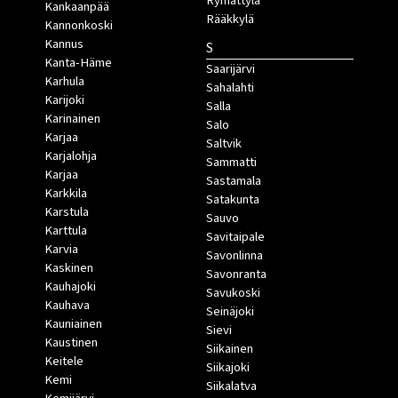
Rymättylä
Kankaanpää
Rääkkylä
Kannonkoski
Kannus
S
Kanta-Häme
Saarijärvi
Karhula
Sahalahti
Karijoki
Salla
Karinainen
Salo
Karjaa
Saltvik
Karjalohja
Sammatti
Karjaa
Sastamala
Karkkila
Satakunta
Karstula
Sauvo
Karttula
Savitaipale
Karvia
Savonlinna
Kaskinen
Savonranta
Kauhajoki
Savukoski
Kauhava
Seinäjoki
Kauniainen
Sievi
Kaustinen
Siikainen
Keitele
Siikajoki
Kemi
Siikalatva