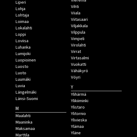
Vieremä
Liperi
Vihti
Lohja
Viiala
Lohtaja
Viitasaari
Loimaa
Viljakkala
Lokalahti
Vilppula
Loppi
Vimpeli
Loviisa
Virolahti
Luhanka
Virrat
Lumijoki
Virtasalmi
Luopioinen
Vuokatti
Luosto
Vähäkyrö
Luoto
Vöyri
Luumäki
Luvia
Y
Längelmäki
Ylihärmä
Länsi-Suomi
Ylikiiminki
Ylistaro
M
Ylitornio
Maalahti
Ylivieska
Maaninka
Ylämaa
Maksamaa
Yläne
Marttila