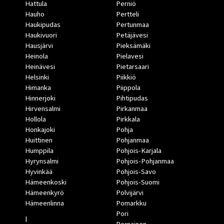
Hattula
Perniö
Hauho
Pertteli
Haukipudas
Pertunmaa
Haukivuori
Petäjävesi
Hausjärvi
Pieksämäki
Heinola
Pielavesi
Heinävesi
Pietarsaari
Helsinki
Piikkiö
Himanka
Piippola
Hinnerjoki
Pihtipudas
Hirvensalmi
Pirkanmaa
Hollola
Pirkkala
Honkajoki
Pohja
Huittinen
Pohjanmaa
Humppila
Pohjois-Karjala
Hyrynsalmi
Pohjois-Pohjanmaa
Hyvinkää
Pohjois-Savo
Hämeenkoski
Pohjois-Suomi
Hämeenkyrö
Polvijärvi
Hämeenlinna
Pomarkku
Pori
I