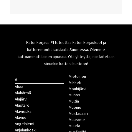
Katonkorjaus FI toteuttaa katon korjaukset ja
kattoremontit kaikkialla Suomessa. Olemme
kattoammattilainen apunasi. Ota yhteyttä, niin laitetaan
sinunkin kattosi kuntoon!
Mietoinen
A
Mikkeli
Akaa
Mouhijärvi
Alahärmä
Muhos
Alajärvi
Multia
Alastaro
Muonio
Alavieska
Mustasaari
Alavus
Muurame
Angelniemi
Muurla
Anjalankoski