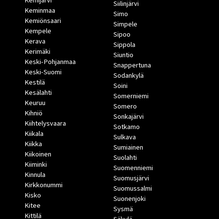
Kemijärvi
Siilinjärvi
Keminmaa
Simo
Kemiönsaari
Simpele
Kempele
Sipoo
Kerava
Sippola
Kerimäki
Siuntio
Keski-Pohjanmaa
Snappertuna
Keski-Suomi
Sodankylä
Kestilä
Soini
Kesälahti
Somerniemi
Keuruu
Somero
Kihniö
Sonkajärvi
Kiihtelysvaara
Sotkamo
Kiikala
Sulkava
Kiikka
Sumiainen
Kiikoinen
Suolahti
Kiiminki
Suomenniemi
Kinnula
Suomusjärvi
Kirkkonummi
Suomussalmi
Kisko
Suonenjoki
Kitee
Sysmä
Kittilä