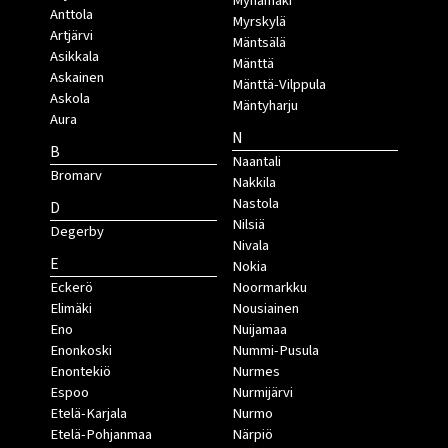
Mynämäki
Anttola
Myrskylä
Artjärvi
Mäntsälä
Asikkala
Mänttä
Askainen
Mänttä-Vilppula
Askola
Mäntyharju
Aura
N
B
Naantali
Bromarv
Nakkila
Nastola
D
Nilsiä
Degerby
Nivala
E
Nokia
Eckerö
Noormarkku
Elimäki
Nousiainen
Eno
Nuijamaa
Enonkoski
Nummi-Pusula
Enontekiö
Nurmes
Espoo
Nurmijärvi
Etelä-Karjala
Nurmo
Etelä-Pohjanmaa
Närpiö