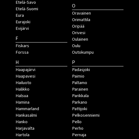
Etelä-Savo
O
Etelä-Suomi
Oravainen
Eura
Orimattila
Eurajoki
Oripää
Evijärvi
Orivesi
F
Oulainen
Fiskars
Oulu
Forssa
Outokumpu
H
P
Haapajärvi
Padasjoki
Haapavesi
Paimio
Hailuoto
Paltamo
Halikko
Parainen
Halsua
Parikkala
Hamina
Parkano
Hammarland
Pattijoki
Hankasalmi
Pelkosenniemi
Hanko
Pello
Harjavalta
Perho
Hartola
Pernaja