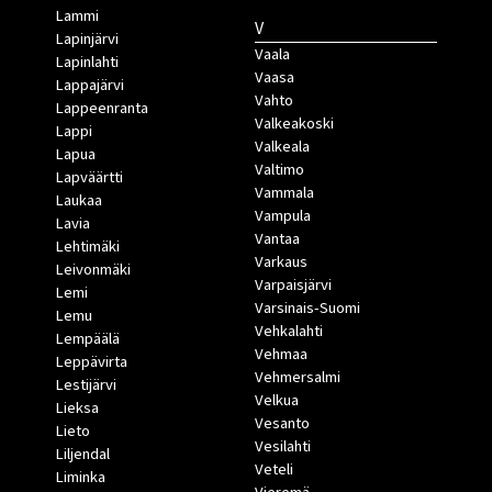
Lammi
V
Lapinjärvi
Vaala
Lapinlahti
Vaasa
Lappajärvi
Vahto
Lappeenranta
Valkeakoski
Lappi
Valkeala
Lapua
Valtimo
Lapväärtti
Vammala
Laukaa
Vampula
Lavia
Vantaa
Lehtimäki
Varkaus
Leivonmäki
Varpaisjärvi
Lemi
Varsinais-Suomi
Lemu
Vehkalahti
Lempäälä
Vehmaa
Leppävirta
Vehmersalmi
Lestijärvi
Velkua
Lieksa
Vesanto
Lieto
Vesilahti
Liljendal
Veteli
Liminka