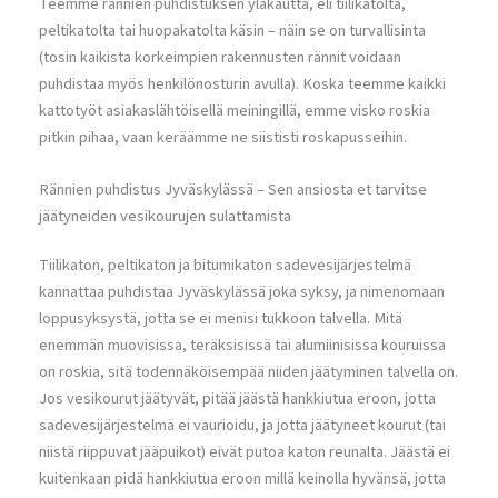
Teemme rännien puhdistuksen yläkautta, eli tiilikatolta,
peltikatolta tai huopakatolta käsin – näin se on turvallisinta
(tosin kaikista korkeimpien rakennusten rännit voidaan
puhdistaa myös henkilönosturin avulla). Koska teemme kaikki
kattotyöt asiakaslähtöisellä meiningillä, emme visko roskia
pitkin pihaa, vaan keräämme ne siististi roskapusseihin.
Rännien puhdistus Jyväskylässä – Sen ansiosta et tarvitse
jäätyneiden vesikourujen sulattamista
Tiilikaton, peltikaton ja bitumikaton sadevesijärjestelmä
kannattaa puhdistaa Jyväskylässä joka syksy, ja nimenomaan
loppusyksystä, jotta se ei menisi tukkoon talvella. Mitä
enemmän muovisissa, teräksisissä tai alumiinisissa kouruissa
on roskia, sitä todennäköisempää niiden jäätyminen talvella on.
Jos vesikourut jäätyvät, pitää jäästä hankkiutua eroon, jotta
sadevesijärjestelmä ei vaurioidu, ja jotta jäätyneet kourut (tai
niistä riippuvat jääpuikot) eivät putoa katon reunalta. Jäästä ei
kuitenkaan pidä hankkiutua eroon millä keinolla hyvänsä, jotta