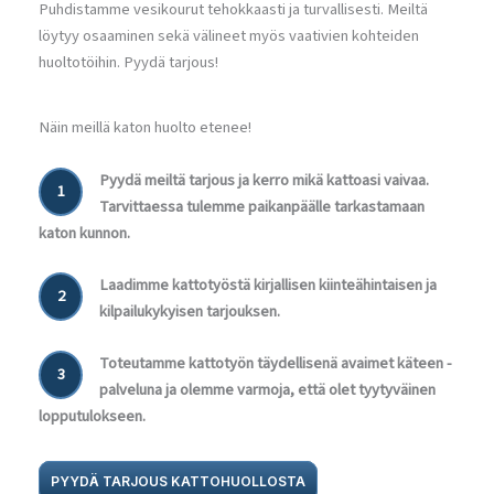
Puhdistamme vesikourut tehokkaasti ja turvallisesti. Meiltä
löytyy osaaminen sekä välineet myös vaativien kohteiden
huoltotöihin. Pyydä tarjous!
Näin meillä katon huolto etenee!
Pyydä meiltä tarjous ja kerro mikä kattoasi vaivaa.
1
Tarvittaessa tulemme paikanpäälle tarkastamaan
katon kunnon.
Laadimme kattotyöstä kirjallisen kiinteähintaisen ja
2
kilpailukykyisen tarjouksen.
Toteutamme kattotyön täydellisenä avaimet käteen -
3
palveluna ja olemme varmoja, että olet tyytyväinen
lopputulokseen.
PYYDÄ TARJOUS KATTOHUOLLOSTA