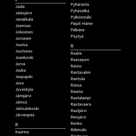
Pyhäranta
Jaala
Pyhäselkä
Jalasjärvi
Pylkönmäki
Janakkala
Päijät-Häme
Joensuu
Pälkäne
Jokioinen
Pöytyä
Joroinen
Joutsa
R
Joutseno
Raahe
Juankoski
Raasepori
Jurva
Raisio
Juuka
Rantasalmi
Juupajoki
Rantsila
Juva
Ranua
Jyväskylä
Rauma
Jämijärvi
Rautalampi
Jämsä
Rautavaara
Jämsänkoski
Rautjärvi
Järvenpää
Reisjärvi
Renko
K
Riihimäki
Kaarina