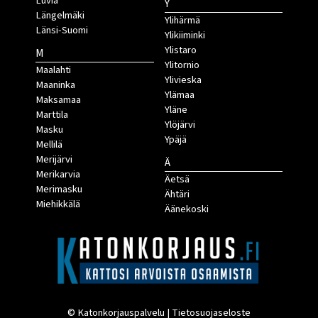
Luvia
Y
Längelmäki
Ylihärmä
Länsi-Suomi
Ylikiiminki
Ylistaro
M
Ylitornio
Maalahti
Ylivieska
Maaninka
Ylämaa
Maksamaa
Yläne
Marttila
Ylöjärvi
Masku
Ypäjä
Mellilä
Merijärvi
Ä
Merikarvia
Äetsä
Merimasku
Ähtäri
Miehikkälä
Äänekoski
© Katonkorjauspalvelu |
Tietosuojaseloste