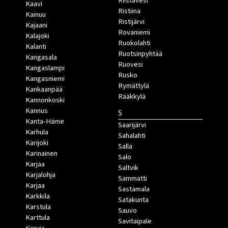
Riistavesi
Kaavi
Ristiina
Kainuu
Ristijärvi
Kajaani
Rovaniemi
Kalajoki
Ruokolahti
Kalanti
Ruotsinpyhtää
Kangasala
Ruovesi
Kangaslampi
Rusko
Kangasniemi
Rymättylä
Kankaanpää
Rääkkylä
Kannonkoski
Kannus
S
Kanta-Häme
Saarijärvi
Karhula
Sahalahti
Karijoki
Salla
Karinainen
Salo
Karjaa
Saltvik
Karjalohja
Sammatti
Karjaa
Sastamala
Karkkila
Satakunta
Karstula
Sauvo
Karttula
Savitaipale