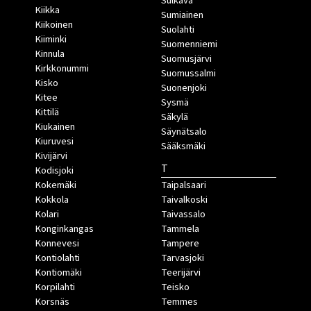
Sulkava
Kiikka
Sumiainen
Kiikoinen
Suolahti
Kiiminki
Suomenniemi
Kinnula
Suomusjärvi
Kirkkonummi
Suomussalmi
Kisko
Suonenjoki
Kitee
Sysmä
Kittilä
Säkylä
Kiukainen
Säynätsalo
Kiuruvesi
Sääksmäki
Kivijärvi
T
Kodisjoki
Kokemäki
Taipalsaari
Kokkola
Taivalkoski
Kolari
Taivassalo
Konginkangas
Tammela
Konnevesi
Tampere
Kontiolahti
Tarvasjoki
Kontiomäki
Teerijärvi
Korpilahti
Teisko
Korsnäs
Temmes