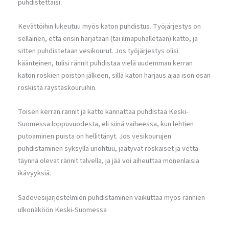
puhdistettaisi.
Kevättöihin lukeutuu myös katon puhdistus. Työjärjestys on
sellainen, että ensin harjataan (tai ilmapuhalletaan) katto, ja
sitten puhdistetaan vesikourut. Jos työjärjestys olisi
käänteinen, tulisi rännit puhdistaa vielä uudemman kerran
katon roskien poiston jälkeen, sillä katon harjaus ajaa ison osan
roskista räystäskouruihin.
Toisen kerran rännit ja katto kannattaa puhdistaa Keski-
Suomessa loppuvuodesta, eli siinä vaiheessa, kun lehtien
putoaminen puista on hellittänyt. Jos vesikourujen
puhdistaminen syksyllä unohtuu, jäätyvät roskaiset ja vettä
täynnä olevat rännit talvella, ja jää voi aiheuttaa monenlaisia
ikävyyksiä.
Sadevesijärjestelmien puhdistaminen vaikuttaa myös rännien
ulkonäköön Keski-Suomessa