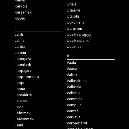
Kälviä
Urjala
Kärkölä
Utajärvi
Kärsämäki
Utsjoki
Köyliö
Uukuniemi
L
Uurainen
Lahti
Uusikaarlepyy
Laihia
Uusikaupunki
Laitila
Uusimaa
Lammi
V
Lapinjärvi
Vaala
Lapinlahti
Vaasa
Lappajärvi
Vahto
Lappeenranta
Valkeakoski
Lappi
Valkeala
Lapua
Valtimo
Lapväärtti
Vammala
Laukaa
Vampula
Lavia
Vantaa
Lehtimäki
Varkaus
Leivonmäki
Varpaisjärvi
Lemi