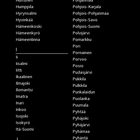
Huittinen
Pohjanmaa
Humppila
Pohjois-Karjala
Hyrynsalmi
Pohjois-Pohjanmaa
Hyvinkää
Pohjois-Savo
Hämeenkoski
Pohjois-Suomi
Hämeenkyrö
Polvijärvi
Hämeenlinna
Pomarkku
Pori
I
Pornainen
Ii
Porvoo
Iisalmi
Posio
Iitti
Pudasjärvi
Ikaalinen
Pukkila
Ilmajoki
Pulkkila
Ilomantsi
Punkalaidun
Imatra
Puolanka
Inari
Puumala
Inkoo
Pyhtää
Isojoki
Pyhäjoki
Isokyrö
Pyhäjärvi
Itä-Suomi
Pyhämaa
Pyhäntä
J