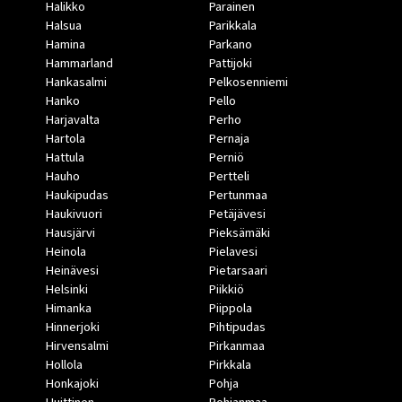
Halikko
Parainen
Halsua
Parikkala
Hamina
Parkano
Hammarland
Pattijoki
Hankasalmi
Pelkosenniemi
Hanko
Pello
Harjavalta
Perho
Hartola
Pernaja
Hattula
Perniö
Hauho
Pertteli
Haukipudas
Pertunmaa
Haukivuori
Petäjävesi
Hausjärvi
Pieksämäki
Heinola
Pielavesi
Heinävesi
Pietarsaari
Helsinki
Piikkiö
Himanka
Piippola
Hinnerjoki
Pihtipudas
Hirvensalmi
Pirkanmaa
Hollola
Pirkkala
Honkajoki
Pohja