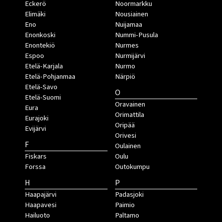
Eckerö
Noormarkku
Elimäki
Nousiainen
Eno
Nuijamaa
Enonkoski
Nummi-Pusula
Enontekiö
Nurmes
Espoo
Nurmijärvi
Etelä-Karjala
Nurmo
Etelä-Pohjanmaa
Närpiö
Etelä-Savo
O
Etelä-Suomi
Oravainen
Eura
Orimattila
Eurajoki
Oripää
Evijärvi
Orivesi
F
Oulainen
Fiskars
Oulu
Forssa
Outokumpu
H
P
Haapajärvi
Padasjoki
Haapavesi
Paimio
Hailuoto
Paltamo