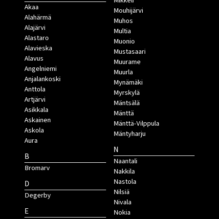
Mikkeli
Akaa
Mouhijärvi
Alahärmä
Muhos
Alajärvi
Multia
Alastaro
Muonio
Alavieska
Mustasaari
Alavus
Muurame
Angelniemi
Muurla
Anjalankoski
Mynämäki
Anttola
Myrskylä
Artjärvi
Mäntsälä
Asikkala
Mänttä
Askainen
Mänttä-Vilppula
Askola
Mäntyharju
Aura
N
B
Naantali
Bromarv
Nakkila
Nastola
D
Nilsiä
Degerby
Nivala
E
Nokia