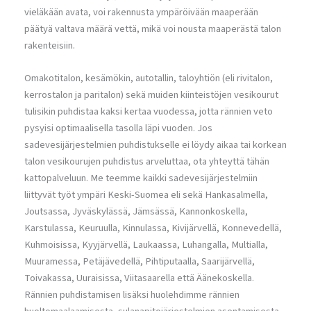
vieläkään avata, voi rakennusta ympäröivään maaperään
päätyä valtava määrä vettä, mikä voi nousta maaperästä talon
rakenteisiin.
Omakotitalon, kesämökin, autotallin, taloyhtiön (eli rivitalon,
kerrostalon ja paritalon) sekä muiden kiinteistöjen vesikourut
tulisikin puhdistaa kaksi kertaa vuodessa, jotta rännien veto
pysyisi optimaalisella tasolla läpi vuoden. Jos
sadevesijärjestelmien puhdistukselle ei löydy aikaa tai korkean
talon vesikourujen puhdistus arveluttaa, ota yhteyttä tähän
kattopalveluun. Me teemme kaikki sadevesijärjestelmiin
liittyvät työt ympäri Keski-Suomea eli sekä Hankasalmella,
Joutsassa, Jyväskylässä, Jämsässä, Kannonkoskella,
Karstulassa, Keuruulla, Kinnulassa, Kivijärvellä, Konnevedellä,
Kuhmoisissa, Kyyjärvellä, Laukaassa, Luhangalla, Multialla,
Muuramessa, Petäjävedellä, Pihtiputaalla, Saarijärvellä,
Toivakassa, Uuraisissa, Viitasaarella että Äänekoskella.
Rännien puhdistamisen lisäksi huolehdimme rännien