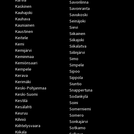
Karvia
Savonlinna
Kaskinen
Savonranta
Kauhajoki
Savukoski
Kauhava
Seinäjoki
Kauniainen
Sievi
Kaustinen
Siikainen
Keitele
Siikajoki
Kemi
Siikalatva
Kemijärvi
Siilinjärvi
Keminmaa
Simo
Kemiönsaari
Simpele
Kempele
Sipoo
Kerava
Sippola
Kerimäki
Siuntio
Keski-Pohjanmaa
Snappertuna
Keski-Suomi
Sodankylä
Kestilä
Soini
Kesälahti
Somerniemi
Keuruu
Somero
Kihniö
Sonkajärvi
Kiihtelysvaara
Sotkamo
Kiikala