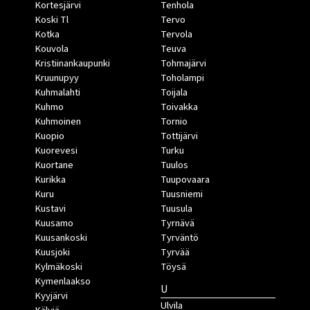
Kortesjärvi
Tenhola
Koski Tl
Tervo
Kotka
Tervola
Kouvola
Teuva
Kristiinankaupunki
Tohmajärvi
Kruunupyy
Toholampi
Kuhmalahti
Toijala
Kuhmo
Toivakka
Kuhmoinen
Tornio
Kuopio
Tottijärvi
Kuorevesi
Turku
Kuortane
Tuulos
Kurikka
Tuupovaara
Kuru
Tuusniemi
Kustavi
Tuusula
Kuusamo
Tyrnävä
Kuusankoski
Tyrväntö
Kuusjoki
Tyrvää
Kylmäkoski
Töysä
Kymenlaakso
U
Kyyjärvi
Ulvila