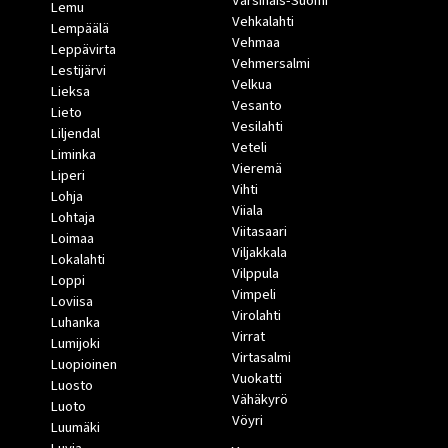
Varsinais-Suomi
Lemu
Vehkalahti
Lempäälä
Vehmaa
Leppävirta
Vehmersalmi
Lestijärvi
Velkua
Lieksa
Vesanto
Lieto
Vesilahti
Liljendal
Veteli
Liminka
Vieremä
Liperi
Vihti
Lohja
Viiala
Lohtaja
Viitasaari
Loimaa
Viljakkala
Lokalahti
Vilppula
Loppi
Vimpeli
Loviisa
Virolahti
Luhanka
Virrat
Lumijoki
Virtasalmi
Luopioinen
Vuokatti
Luosto
Vähäkyrö
Luoto
Vöyri
Luumäki