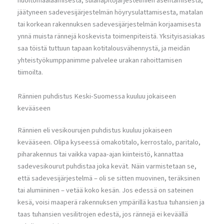
huoltomaalaamisesta, sulanapitojärjestelmien asentamisesta,
jäätyneen sadevesijärjestelmän höyrysulattamisesta, matalan
tai korkean rakennuksen sadevesijärjestelmän korjaamisesta
ynnä muista rännejä koskevista toimenpiteistä. Yksityisasiakas
saa töistä tuttuun tapaan kotitalousvähennystä, ja meidän
yhteistyökumppanimme palvelee urakan rahoittamisen
tiimoilta.
Rännien puhdistus Keski-Suomessa kuuluu jokaiseen
kevääseen
Rännien eli vesikourujen puhdistus kuuluu jokaiseen
kevääseen. Olipa kyseessä omakotitalo, kerrostalo, paritalo,
piharakennus tai vaikka vapaa-ajan kiinteistö, kannattaa
sadevesikourut puhdistaa joka kevät. Näin varmistetaan se,
että sadevesijärjestelmä – oli se sitten muovinen, teräksinen
tai alumiininen – vetää koko kesän. Jos edessä on sateinen
kesä, voisi maaperä rakennuksen ympärillä kastua tuhansien ja
taas tuhansien vesilitrojen edestä, jos rännejä ei keväällä