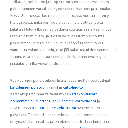
Tiilikaton, peltikaton ja huopakaton sadevesijärjestelmien
puhdistaminen vaikuttaa myös rännien kuntoon ja ulkonäköön
Keski-Suomessa. Jos ränneissä on roskia, vuotaa niiden yli
likaista vettä, mikä voi raidoittaa rännit ja sotkea (sekä
kuluttaa) talon ulkoseinät. Jatkuva kosteus saa aikaan myös
rännien ruostumista, ja ruoste voi tunnetusti vaurioittaa
paksummankin teräksen. Talvella jäätyvät rännit voivat
vaurioitua esimerkiksi niin, että jää pakottaa niiden saumat auki
tai niin, että jää vääntää rännit pilalle. Vaarana ovat myös
jääpuikot, mitkä voivat pudota alas.
Vesikourujen puhdistuksen lisäksi saat meiltä ripeät tekijät
kattolumien poistoon
ja muihin
kattohuoltoihin
.
Kattoeksperttimme taitavat myös
kattokorjaukset
.
Korjaamme aluskatteet
,
paikkaamme kattovuodot
ja
tarvittaessa
remontoimme koko katon
avaimet käteen -
palveluna. Tinkimättömään erikoisosaamiseemme kuuluu
erityisesti huopakatot, joten olemme luotettava kumppani