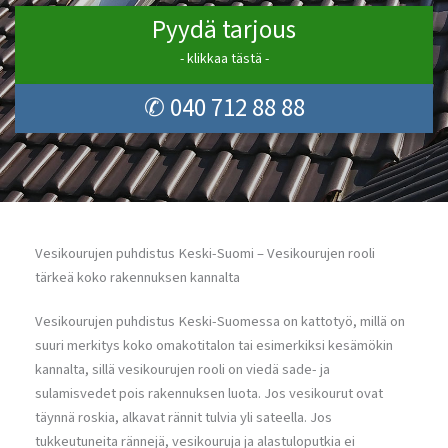
Pyydä tarjous
- klikkaa tästä -
✆ 040 712 88 88
Vesikourujen puhdistus Keski-Suomi – Vesikourujen rooli
tärkeä koko rakennuksen kannalta
Vesikourujen puhdistus Keski-Suomessa on kattotyö, millä on
suuri merkitys koko omakotitalon tai esimerkiksi kesämökin
kannalta, sillä vesikourujen rooli on viedä sade- ja
sulamisvedet pois rakennuksen luota. Jos vesikourut ovat
täynnä roskia, alkavat rännit tulvia yli sateella. Jos
tukkeutuneita rännejä, vesikouruja ja alastuloputkia ei