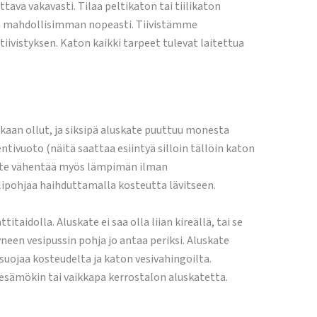
ttava vakavasti. Tilaa peltikaton tai tiilikaton
an mahdollisimman nopeasti. Tiivistämme
iivistyksen. Katon kaikki tarpeet tulevat laitettua
enkaan ollut, ja siksipä aluskate puuttuu monesta
ivuoto (näitä saattaa esiintyä silloin tällöin katon
skate vähentää myös lämpimän ilman
ipohjaa haihduttamalla kosteutta lävitseen.
idolla. Aluskate ei saa olla liian kireällä, tai se
yneen vesipussin pohja jo antaa periksi. Aluskate
 suojaa kosteudelta ja katon vesivahingoilta.
kesämökin tai vaikkapa kerrostalon aluskatetta.