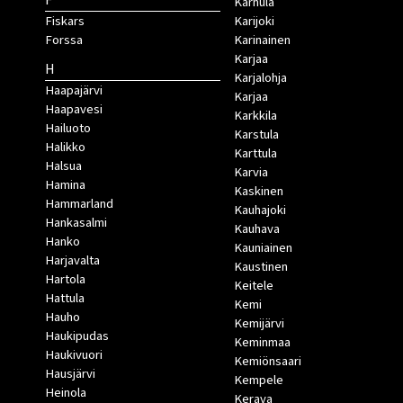
F
Karhula
Fiskars
Karijoki
Forssa
Karinainen
Karjaa
H
Karjalohja
Haapajärvi
Karjaa
Haapavesi
Karkkila
Hailuoto
Karstula
Halikko
Karttula
Halsua
Karvia
Hamina
Kaskinen
Hammarland
Kauhajoki
Hankasalmi
Kauhava
Hanko
Kauniainen
Harjavalta
Kaustinen
Hartola
Keitele
Hattula
Kemi
Hauho
Kemijärvi
Haukipudas
Keminmaa
Haukivuori
Kemiönsaari
Hausjärvi
Kempele
Heinola
Kerava