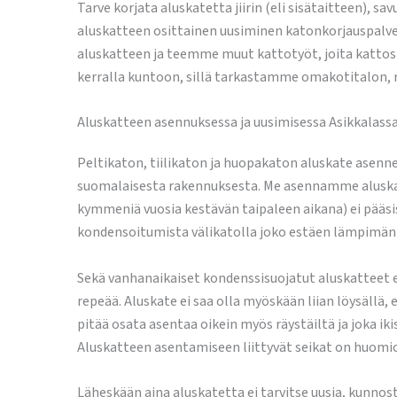
Tarve korjata aluskatetta jiirin (eli sisätaitteen), s
aluskatteen osittainen uusiminen katonkorjauspalve
aluskatteen ja teemme muut kattotyöt, joita kattosi 
kerralla kuntoon, sillä tarkastamme omakotitalon, r
Aluskatteen asennuksessa ja uusimisessa Asikkalass
Peltikaton, tiilikaton ja huopakaton aluskate asennet
suomalaisesta rakennuksesta. Me asennamme aluskatte
kymmeniä vuosia kestävän taipaleen aikana) ei pääsi
kondensoitumista välikatolla joko estäen lämpimän 
Sekä vanhanaikaiset kondenssisuojatut aluskatteet et
repeää. Aluskate ei saa olla myöskään liian löysällä, 
pitää osata asentaa oikein myös räystäiltä ja joka ik
Aluskatteen asentamiseen liittyvät seikat on huomio
Läheskään aina aluskatetta ei tarvitse uusia, kunnost