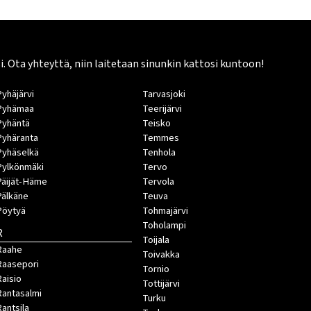
Ota yhteyttä, niin laitetaan sinunkin kattosi kuntoon!
Pyhäjärvi
Tarvasjoki
Pyhämaa
Teerijärvi
Pyhäntä
Teisko
Pyhäranta
Temmes
Pyhäselkä
Tenhola
Pylkönmäki
Tervo
Päijät-Häme
Tervola
Pälkäne
Teuva
Pöytyä
Tohmajärvi
Toholampi
R
Toijala
Raahe
Toivakka
Raasepori
Tornio
Raisio
Tottijärvi
Rantasalmi
Turku
Rantsila