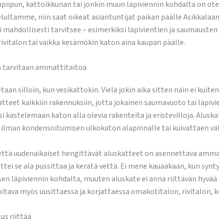
avupiipun, kattoikkunan tai jonkin muun läpiviennin kohdalta on ote
lultamme, niin saat oikeat asiantuntijat paikan päälle Asikkala
mahdollisesti tarvitsee – esimerkiksi läpivientien ja saumausten t
ivitalon tai vaikka kesämökin katon aina kaupan päälle.
a tarvitaan ammattitaitoa
aan silloin, kun vesikattokin. Vielä jokin aika sitten näin ei kuit
et kaikkiin rakennuksiin, jotta jokainen saumavuoto tai läpivient
si kastelemaan katon alla olevia rakenteita ja eristevilloja. Alu
ilman kondensoitumisen ulkokaton alapinnalle tai kuivattaen väl
tä uudenaikaiset hengittävät aluskatteet on asennettava ammattita
ettei se ala pussittaa ja kerätä vettä. Ei mene kauaakaan, kun synt
isen läpiviennin kohdalta, muuten aluskate ei anna riittävän hyvää
itava myös uusittaessa ja korjattaessa omakotitalon, rivitalon, 
us riittää