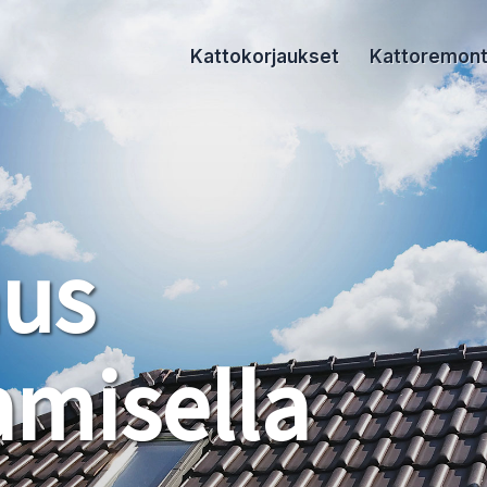
Kattokorjaukset
Kattoremont
aus
misella