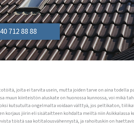
40 712 88 88
otöitä, joita ei tarvita usein, mutta joiden tarve on aina todella
hansa muun kiinteistön aluskate on huonossa kunnossa, voi mikä t
oksi kutsutulta ongelmalta voidaan välttyä, jos peltikaton, tiilik
en korjaus jiirin eli sisätaitteen kohdalta meiltä niin Asikkalass
vista töistä saa kotitalousvähennystä, ja rahoituskin on haettav