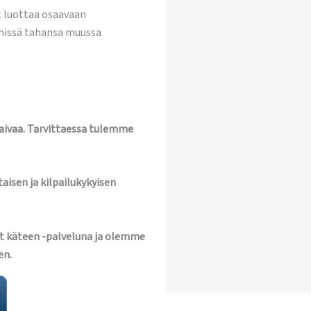
t luottaa osaavaan
 missä tahansa muussa
vaivaa. Tarvittaessa tulemme
aisen ja kilpailukykyisen
t käteen -palveluna ja olemme
en.