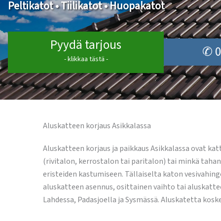
Peltikatot • Tiilikatot • Huopakatot
Pyydä tarjous
✆ 0
- klikkaa tästä -
Aluskatteen korjaus Asikkalassa
Aluskatteen korjaus ja paikkaus Asikkalassa ovat katt
(rivitalon, kerrostalon tai paritalon) tai minkä ta
eristeiden kastumiseen. Tällaiselta katon vesivahing
aluskatteen asennus, osittainen vaihto tai aluskatte
Lahdessa, Padasjoella ja Sysmässä. Aluskatetta koske