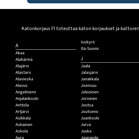
Katonkorjaus FI toteuttaa katon korjaukset ja kattore
Isokyrö
A
Itä-Suomi
Akaa
J
Alahärmä
Alajärvi
Jaala
Alastaro
Jalasjärvi
Alavieska
Janakkala
Alavus
Joensuu
Angelniemi
Jokioinen
Anjalankoski
Joroinen
Anttola
Joutsa
Artjärvi
Joutseno
Asikkala
Juankoski
Askainen
Jurva
Askola
Juuka
Aura
Juupajoki