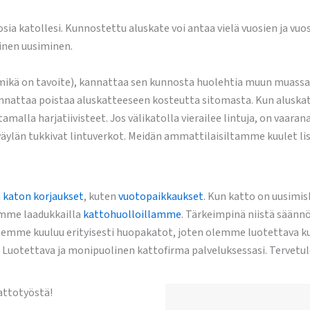
osia katollesi. Kunnostettu aluskate voi antaa vielä vuosien ja vuo
ainen uusiminen.
 (mikä on tavoite), kannattaa sen kunnosta huolehtia muun muassa
annattaa poistaa aluskatteeseen kosteutta sitomasta. Kun aluskate
malla harjatiivisteet. Jos välikatolla vierailee lintuja, on vaaran
äylän tukkivat lintuverkot. Meidän ammattilaisiltamme kuulet lisä
n
katon korjaukset
, kuten
vuotopaikkaukset
. Kun katto on uusimi
ämme laadukkailla
kattohuolloillamme
. Tärkeimpinä niistä säännö
emme kuuluu erityisesti huopakatot, joten olemme luotettava ku
 Luotettava ja monipuolinen kattofirma palveluksessasi. Tervetu
attotyöstä!