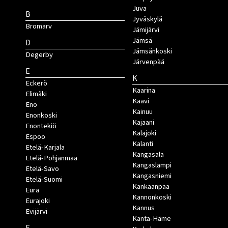
Juva
B
Jyväskylä
Bromarv
Jämijärvi
Jämsä
D
Jämsänkoski
Degerby
Järvenpää
E
K
Eckerö
Kaarina
Elimäki
Kaavi
Eno
Kainuu
Enonkoski
Kajaani
Enontekiö
Kalajoki
Espoo
Kalanti
Etelä-Karjala
Kangasala
Etelä-Pohjanmaa
Kangaslampi
Etelä-Savo
Kangasniemi
Etelä-Suomi
Kankaanpää
Eura
Kannonkoski
Eurajoki
Kannus
Evijärvi
Kanta-Häme