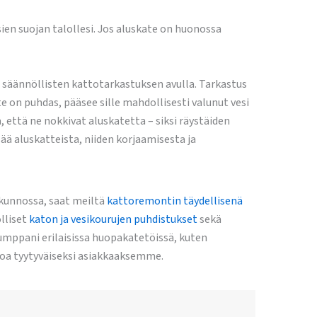
sien suojan talollesi. Jos aluskate on huonossa
 säännöllisten kattotarkastuksen avulla. Tarkastus
 on puhdas, pääsee sille mahdollisesti valunut vesi
a, että ne nokkivat aluskatetta – siksi räystäiden
ä aluskatteista, niiden korjaamisesta ja
skunnossa, saat meiltä
kattoremontin täydellisenä
lliset
katon ja vesikourujen puhdistukset
sekä
mppani erilaisissa huopakatetöissä, kuten
loa tyytyväiseksi asiakkaaksemme.