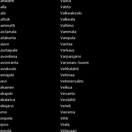
Sahalahti
Vaasa
Salla
Vahto
Salo
Valkeakoski
Saltvik
Valkeala
Sammatti
Valtimo
Sastamala
Vammala
Satakunta
Vampula
Sauvo
Vantaa
Savitaipale
Varkaus
Savonlinna
Varpaisjärvi
Savonranta
Varsinais-Suomi
Savukoski
Vehkalahti
Seinäjoki
Vehmaa
Sievi
Vehmersalmi
Siikainen
Velkua
iikajoki
Vesanto
Siikalatva
Vesilahti
iilinjärvi
Veteli
Simo
Vieremä
Simpele
Vihti
Sipoo
Viiala
Sippola
Viitasaari