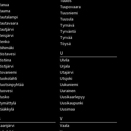
Tuulos
Ranua
Tuupovaara
Rauma
Tuusniemi
Rautalampi
Tuusula
Rautavaara
Tyrnävä
Rautjärvi
Tyrväntö
Reisjärvi
Tyrvää
Renko
Töysä
Riihimäki
U
Riistavesi
istiina
Ulvila
istijärvi
Urjala
Rovaniemi
Utajärvi
Ruokolahti
Utsjoki
Ruotsinpyhtää
Uukuniemi
Ruovesi
Uurainen
Rusko
Uusikaarlepyy
Rymättylä
Uusikaupunki
Rääkkylä
Uusimaa
S
V
aarijärvi
Vaala