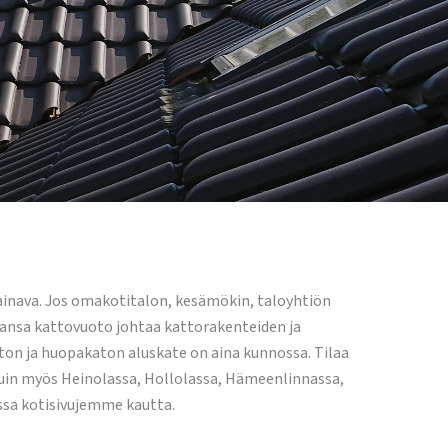
 painava. Jos omakotitalon, kesämökin, taloyhtiön
ahansa kattovuoto johtaa kattorakenteiden ja
aton ja huopakaton aluskate on aina kunnossa. Tilaa
a kuin myös Heinolassa, Hollolassa, Hämeenlinnassa,
issa kotisivujemme kautta.