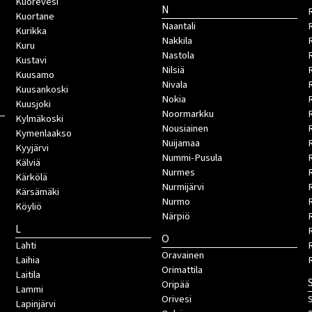
Kuorevesi
N
Kuortane
Naantali
Kurikka
Nakkila
Kuru
Nastola
Kustavi
Nilsiä
Kuusamo
Nivala
Kuusankoski
Nokia
Kuusjoki
Noormarkku
Kylmäkoski
Nousiainen
Kymenlaakso
Nuijamaa
R
Kyyjärvi
Nummi-Pusula
R
Kälviä
Nurmes
Kärkölä
Nurmijärvi
Kärsämäki
Nurmo
Köyliö
Närpiö
L
O
Lahti
Oravainen
Laihia
Orimattila
Laitila
Oripää
Lammi
Orivesi
S
Lapinjärvi