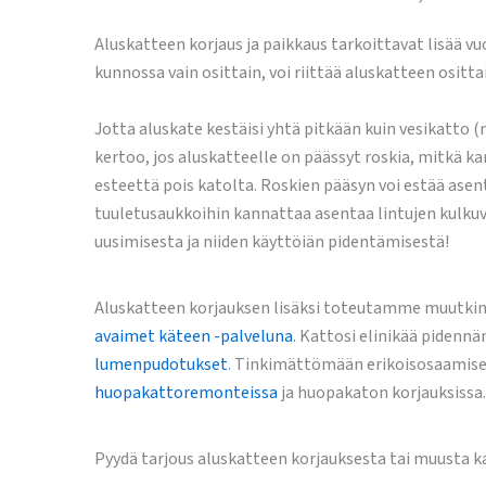
Aluskatteen korjaus ja paikkaus tarkoittavat lisää vu
kunnossa vain osittain, voi riittää aluskatteen ositt
Jotta aluskate kestäisi yhtä pitkään kuin vesikatto
kertoo, jos aluskatteelle on päässyt roskia, mitkä k
esteettä pois katolta. Roskien pääsyn voi estää asenta
tuuletusaukkoihin kannattaa asentaa lintujen kulkuv
uusimisesta ja niiden käyttöiän pidentämisestä!
Aluskatteen korjauksen lisäksi toteutamme muutki
avaimet käteen -palveluna
. Kattosi elinikää pidenn
lumenpudotukset
. Tinkimättömään erikoisosaamise
huopakattoremonteissa
ja huopakaton korjauksissa.
Pyydä tarjous aluskatteen korjauksesta tai muusta k