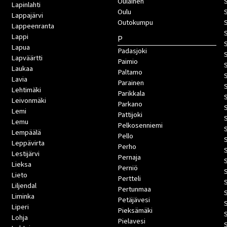
Oulainen
Lapinlahti
Oulu
Lappajärvi
Outokumpu
Lappeenranta
Lappi
P
Lapua
Padasjoki
Lapväärtti
Paimio
Laukaa
Paltamo
Lavia
Parainen
Lehtimäki
Parikkala
Leivonmäki
Parkano
Lemi
Pattijoki
Lemu
Pelkosenniemi
Lempäälä
Pello
Leppävirta
Perho
Lestijärvi
Pernaja
S
Lieksa
Perniö
Lieto
Pertteli
S
Liljendal
Pertunmaa
Liminka
Petäjävesi
Liperi
Pieksämäki
Lohja
Pielavesi