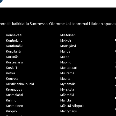
montit kaikkialla Suomessa. Olemme kattoammattilainen apunasi. 
Konnevesi
Mietoinen
Kontiolahti
Mikkeli
Kontiomäki
Mouhijärvi
Korpilahti
Muhos
Korsnäs
Multia
Kortesjärvi
Muonio
Koski Tl
Mustasaari
Kotka
Muurame
Kouvola
Muurla
Kristiinankaupunki
Mynämäki
Kruunupyy
Myrskylä
Kuhmalahti
Mäntsälä
Kuhmo
Mänttä
Kuhmoinen
Mänttä-Vilppula
Kuopio
Mäntyharju