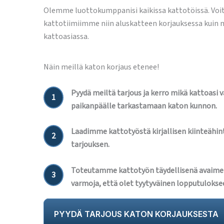
Olemme luottokumppanisi kaikissa kattotöissä. Voi
kattotiimiimme niin aluskatteen korjauksessa kuin
kattoasiassa.
Näin meillä katon korjaus etenee!
Pyydä meiltä tarjous ja kerro mikä kattoasi 
1
paikanpäälle tarkastamaan katon kunnon.
Laadimme kattotyöstä kirjallisen kiinteähint
2
tarjouksen.
Toteutamme kattotyön täydellisenä avaime
3
varmoja, että olet tyytyväinen lopputulokse
PYYDÄ TARJOUS KATON KORJAUKSESTA