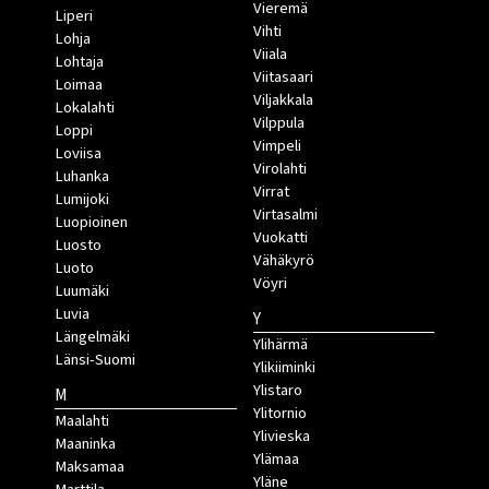
Vieremä
Liperi
Vihti
Lohja
Viiala
Lohtaja
Viitasaari
Loimaa
Viljakkala
Lokalahti
Vilppula
Loppi
Vimpeli
Loviisa
Virolahti
Luhanka
Virrat
Lumijoki
Virtasalmi
Luopioinen
Vuokatti
Luosto
Vähäkyrö
Luoto
Vöyri
Luumäki
Luvia
Y
Längelmäki
Ylihärmä
Länsi-Suomi
Ylikiiminki
Ylistaro
M
Ylitornio
Maalahti
Ylivieska
Maaninka
Ylämaa
Maksamaa
Yläne