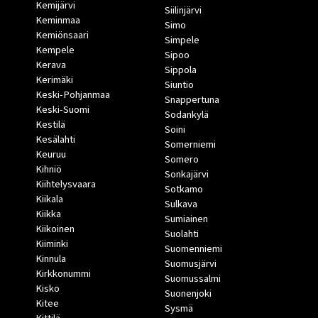
Kemijärvi
Siilinjärvi
Keminmaa
Simo
Kemiönsaari
Simpele
Kempele
Sipoo
Kerava
Sippola
Kerimäki
Siuntio
Keski-Pohjanmaa
Snappertuna
Keski-Suomi
Sodankylä
Kestilä
Soini
Kesälahti
Somerniemi
Keuruu
Somero
Kihniö
Sonkajärvi
Kiihtelysvaara
Sotkamo
Kiikala
Sulkava
Kiikka
Sumiainen
Kiikoinen
Suolahti
Kiiminki
Suomenniemi
Kinnula
Suomusjärvi
Kirkkonummi
Suomussalmi
Kisko
Suonenjoki
Kitee
Sysmä