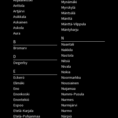
Anjalankoski
Mynämäki
Anttola
Myrskylä
Artjärvi
Mäntsälä
Asikkala
Mänttä
Askainen
Mänttä-Vilppula
Askola
Mäntyharju
Aura
N
B
Naantali
Bromarv
Nakkila
Nastola
D
Nilsiä
Degerby
Nivala
E
Nokia
Eckerö
Noormarkku
Elimäki
Nousiainen
Eno
Nuijamaa
Enonkoski
Nummi-Pusula
Enontekiö
Nurmes
Espoo
Nurmijärvi
Etelä-Karjala
Nurmo
Etelä-Pohjanmaa
Närpiö