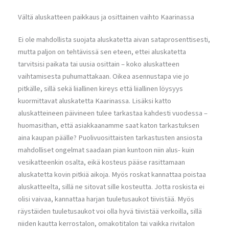
Vältä aluskatteen paikkaus ja osittainen vaihto Kaarinassa
Ei ole mahdollista suojata aluskatetta aivan sataprosenttisesti,
mutta paljon on tehtävissä sen eteen, ettei aluskatetta
tarvitsisi paikata tai uusia osittain – koko aluskatteen
vaihtamisesta puhumattakaan. Oikea asennustapa vie jo
pitkälle, sillä sekä liiallinen kireys että liiallinen löysyys
kuormittavat aluskatetta Kaarinassa. Lisäksi katto
aluskatteineen päivineen tulee tarkastaa kahdesti vuodessa –
huomasithan, että asiakkaanamme saat katon tarkastuksen
aina kaupan päälle? Puolivuosittaisten tarkastusten ansiosta
mahdolliset ongelmat saadaan pian kuntoon niin alus- kuin
vesikatteenkin osalta, eikä kosteus pääse rasittamaan
aluskatetta kovin pitkiä aikoja. Myös roskat kannattaa poistaa
aluskatteelta, sillä ne sitovat sille kosteutta. Jotta roskista ei
olisi vaivaa, kannattaa harjan tuuletusaukot tiivistää. Myös
räystäiden tuuletusaukot voi olla hyvä tiivistää verkoilla, sillä
niiden kautta kerrostalon, omakotitalon tai vaikka rivitalon