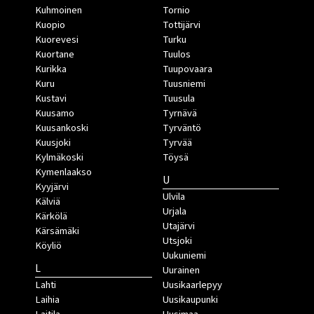
Kuhmoinen
Tornio
Kuopio
Tottijärvi
Kuorevesi
Turku
Kuortane
Tuulos
Kurikka
Tuupovaara
Kuru
Tuusniemi
Kustavi
Tuusula
Kuusamo
Tyrnävä
Kuusankoski
Tyrväntö
Kuusjoki
Tyrvää
Kylmäkoski
Töysä
Kymenlaakso
U
Kyyjärvi
Ulvila
Kälviä
Urjala
Kärkölä
Utajärvi
Kärsämäki
Utsjoki
Köyliö
Uukuniemi
L
Uurainen
Lahti
Uusikaarlepyy
Laihia
Uusikaupunki