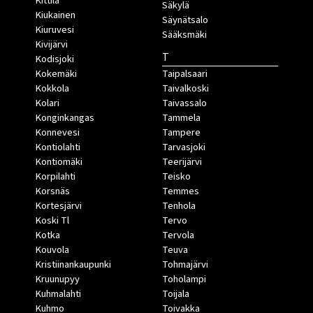
Kittilä
Säkylä
Kiukainen
Säynätsalo
Kiuruvesi
Sääksmäki
Kivijärvi
T
Kodisjoki
Kokemäki
Taipalsaari
Kokkola
Taivalkoski
Kolari
Taivassalo
Konginkangas
Tammela
Konnevesi
Tampere
Kontiolahti
Tarvasjoki
Kontiomäki
Teerijärvi
Korpilahti
Teisko
Korsnäs
Temmes
Kortesjärvi
Tenhola
Koski Tl
Tervo
Kotka
Tervola
Kouvola
Teuva
Kristiinankaupunki
Tohmajärvi
Kruunupyy
Toholampi
Kuhmalahti
Toijala
Kuhmo
Toivakka