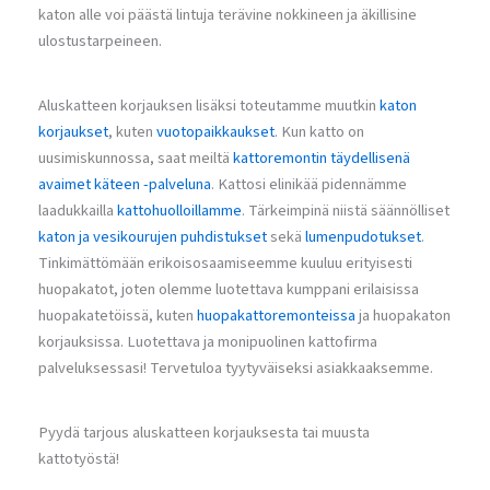
katon alle voi päästä lintuja terävine nokkineen ja äkillisine
ulostustarpeineen.
Aluskatteen korjauksen lisäksi toteutamme muutkin
katon
korjaukset
, kuten
vuotopaikkaukset
. Kun katto on
uusimiskunnossa, saat meiltä
kattoremontin täydellisenä
avaimet käteen -palveluna
. Kattosi elinikää pidennämme
laadukkailla
kattohuolloillamme
. Tärkeimpinä niistä säännölliset
katon ja vesikourujen puhdistukset
sekä
lumenpudotukset
.
Tinkimättömään erikoisosaamiseemme kuuluu erityisesti
huopakatot, joten olemme luotettava kumppani erilaisissa
huopakatetöissä, kuten
huopakattoremonteissa
ja huopakaton
korjauksissa. Luotettava ja monipuolinen kattofirma
palveluksessasi! Tervetuloa tyytyväiseksi asiakkaaksemme.
Pyydä tarjous aluskatteen korjauksesta tai muusta
kattotyöstä!