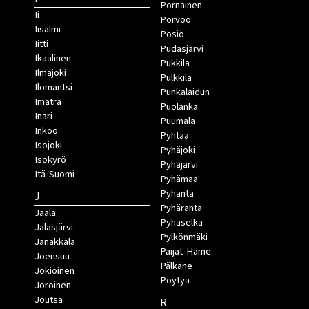
Pornainen
Ii
Porvoo
Iisalmi
Posio
Iitti
Pudasjärvi
Ikaalinen
Pukkila
Ilmajoki
Pulkkila
Ilomantsi
Punkalaidun
Imatra
Puolanka
Inari
Puumala
Inkoo
Pyhtää
Isojoki
Pyhäjoki
Isokyrö
Pyhäjärvi
Itä-Suomi
Pyhämaa
Pyhäntä
J
Pyhäranta
Jaala
Pyhäselkä
Jalasjärvi
Pylkönmäki
Janakkala
Päijät-Häme
Joensuu
Pälkäne
Jokioinen
Pöytyä
Joroinen
Joutsa
R