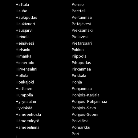
Hattula
Perniö
Hauho
Pertteli
Haukipudas
Pertunmaa
Haukivuori
Petäjävesi
Hausjärvi
Pieksämäki
Heinola
Pielavesi
Heinävesi
Pietarsaari
Helsinki
Piikkiö
Himanka
Piippola
Hinnerjoki
Pihtipudas
Hirvensalmi
Pirkanmaa
Hollola
Pirkkala
Honkajoki
Pohja
Huittinen
Pohjanmaa
Humppila
Pohjois-Karjala
Hyrynsalmi
Pohjois-Pohjanmaa
Hyvinkää
Pohjois-Savo
Hämeenkoski
Pohjois-Suomi
Hämeenkyrö
Polvijärvi
Hämeenlinna
Pomarkku
Pori
I