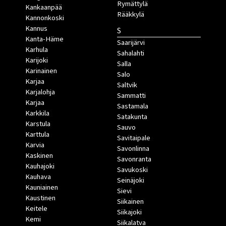
Rymättylä
Kankaanpää
Rääkkylä
Kannonkoski
Kannus
S
Kanta-Häme
Saarijärvi
Karhula
Sahalahti
Karijoki
Salla
Karinainen
Salo
Karjaa
Saltvik
Karjalohja
Sammatti
Karjaa
Sastamala
Karkkila
Satakunta
Karstula
Sauvo
Karttula
Savitaipale
Karvia
Savonlinna
Kaskinen
Savonranta
Kauhajoki
Savukoski
Kauhava
Seinäjoki
Kauniainen
Sievi
Kaustinen
Siikainen
Keitele
Siikajoki
Kemi
Siikalatva