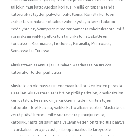
tai jokin muu kattovuodon korjaus. Meillä on tapana tehdä
kattourakat täyden palvelun paketteina. Kerralla kuntoon -
urakasta voi hakea kotitalousvähennystä, ja kerrottakoon
myös yhteistyökumppanimme tarjoamasta rahoituksesta, millä
voi maksaa vaikka peltikaton tai tiilikaton aluskatteen
korjauksen Kaarinassa, Liedossa, Paraisilla, Paimiossa,
Sauvossa tai Turussa.
Aluskatteen asennus ja uusiminen Kaarinassa on urakka
kattorakenteiden parhaaksi
Aluskate on olemassa nimenomaan kattorakenteiden parasta
ajatellen. Aluskatteen tehtävä on pitää paritalon, omakotitalon,
kerrostalon, kesämökin ja kaikkien muiden kiinteistöjen
kattorakenteet kuivina, vaikka katto alkaisi vuotaa. Aluskate on
vettä pitävä kerros, mille vuotavasta piipunjuuresta,
kattoikkunasta tai saumasta valuvan veden on tarkoitus päätyä
– vaikkakaan ei pysyvästi, sillä optimaaliselle kireydelle