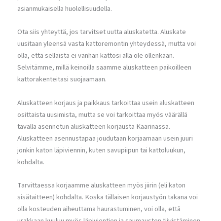
asianmukaisella huolellisuudella.
Ota siis yhteyttä, jos tarvitset uutta aluskatetta. Aluskate
uusitaan yleensä vasta kattoremontin yhteydessä, mutta voi
olla, että sellaista ei vanhan kattosi alla ole ollenkaan.
Selvitämme, millä keinoilla saamme aluskatteen paikoilleen
kattorakenteitasi suojaamaan.
Aluskatteen korjaus ja paikkaus tarkoittaa usein aluskatteen
osittaista uusimista, mutta se voi tarkoittaa myös väärällä
tavalla asennetun aluskatteen korjausta Kaarinassa.
Aluskatteen asennustapaa joudutaan korjaamaan usein juuri
jonkin katon läpiviennin, kuten savupiipun tai kattoluukun,
kohdalta.
Tarvittaessa korjaamme aluskatteen myös jiirin (eli katon
sisätaitteen) kohdalta. Koska tällaisen korjaustyön takana voi
olla kosteuden aiheuttama haurastuminen, voi olla, että
urakkaan kuuluu myös läpivientien ja saumausten tiivistäminen