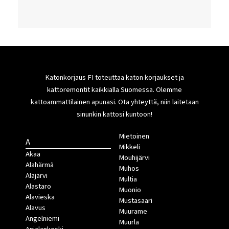
Katonkorjaus FI toteuttaa katon korjaukset ja
kattoremontit kaikkialla Suomessa. Olemme
kattoammattilainen apunasi. Ota yhteyttä, niin laitetaan
sinunkin kattosi kuntoon!
Mietoinen
A
Mikkeli
Akaa
Mouhijärvi
Alahärmä
Muhos
Alajärvi
Multia
Alastaro
Muonio
Alavieska
Mustasaari
Alavus
Muurame
Angelniemi
Muurla