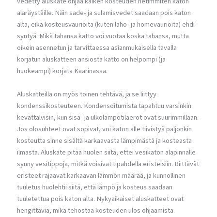
vedetty aluskate ohjaa kaiken kosteuden hetimmiten katon
alaräystäille. Näin sade- ja sulamisvedet saadaan pois katon
alta, eikä kosteusvaurioita (kuten laho- ja homevaurioita) ehdi
syntyä. Mikä tahansa katto voi vuotaa koska tahansa, mutta
oikein asennetun ja tarvittaessa asianmukaisella tavalla
korjatun aluskatteen ansiosta katto on helpompi (ja
huokeampi) korjata Kaarinassa.
Aluskatteilla on myös toinen tehtävä, ja se liittyy
kondenssikosteuteen. Kondensoitumista tapahtuu varsinkin
kevättalvisin, kun sisä- ja ulkolämpötilaerot ovat suurimmillaan.
Jos olosuhteet ovat sopivat, voi katon alle tiivistyä paljonkin
kosteutta sinne sisältä karkaavasta lämpimästä ja kosteasta
ilmasta. Aluskate pitää huolen siitä, ettei vesikaton alapinnalle
synny vesitippoja, mitkä voisivat tipahdella eristeisiin. Riittävät
eristeet rajaavat karkaavan lämmön määrää, ja kunnollinen
tuuletus huolehtii siitä, että lämpö ja kosteus saadaan
tuuletettua pois katon alta. Nykyaikaiset aluskatteet ovat
hengittäviä, mikä tehostaa kosteuden ulos ohjaamista.