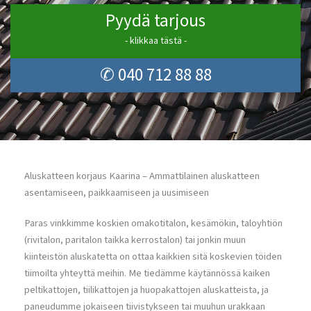
Pyydä tarjous
- klikkaa tästä -
✆ 040 712 88 88
Aluskatteen korjaus Kaarina – Ammattilainen aluskatteen
asentamiseen, paikkaamiseen ja uusimiseen
Paras vinkkimme koskien omakotitalon, kesämökin, taloyhtiön
(rivitalon, paritalon taikka kerrostalon) tai jonkin muun
kiinteistön aluskatetta on ottaa kaikkien sitä koskevien töiden
tiimoilta yhteyttä meihin. Me tiedämme käytännössä kaiken
peltikattojen, tiilikattojen ja huopakattojen aluskatteista, ja
paneudumme jokaiseen tiivistykseen tai muuhun urakkaan