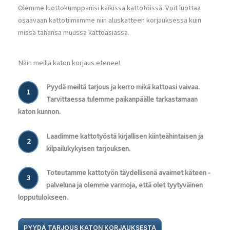
Olemme luottokumppanisi kaikissa kattotöissä. Voit luottaa
osaavaan kattotiimiimme niin aluskatteen korjauksessa kuin
missä tahansa muussa kattoasiassa.
Näin meillä katon korjaus etenee!
Pyydä meiltä tarjous ja kerro mikä kattoasi vaivaa.
1
Tarvittaessa tulemme paikanpäälle tarkastamaan
katon kunnon.
Laadimme kattotyöstä kirjallisen kiinteähintaisen ja
2
kilpailukykyisen tarjouksen.
Toteutamme kattotyön täydellisenä avaimet käteen -
3
palveluna ja olemme varmoja, että olet tyytyväinen
lopputulokseen.
PYYDÄ TARJOUS KATON KORJAUKSESTA