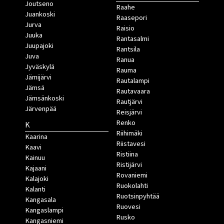
Joutseno
Raahe
Juankoski
Raasepori
Jurva
Raisio
Juuka
Rantasalmi
Juupajoki
Rantsila
Juva
Ranua
Jyväskylä
Rauma
Jämijärvi
Rautalampi
Jämsä
Rautavaara
Jämsänkoski
Rautjärvi
Järvenpää
Reisjärvi
Renko
K
Riihimäki
Kaarina
Riistavesi
Kaavi
Ristiina
Kainuu
Ristijärvi
Kajaani
Rovaniemi
Kalajoki
Ruokolahti
Kalanti
Ruotsinpyhtää
Kangasala
Ruovesi
Kangaslampi
Rusko
Kangasniemi