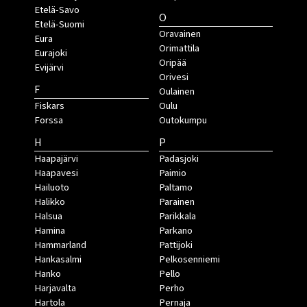
Etelä-Savo
O
Etelä-Suomi
Oravainen
Eura
Orimattila
Eurajoki
Oripää
Evijärvi
Orivesi
F
Oulainen
Fiskars
Oulu
Forssa
Outokumpu
H
P
Haapajärvi
Padasjoki
Haapavesi
Paimio
Hailuoto
Paltamo
Halikko
Parainen
Halsua
Parikkala
Hamina
Parkano
Hammarland
Pattijoki
Hankasalmi
Pelkosenniemi
Hanko
Pello
Harjavalta
Perho
Hartola
Pernaja