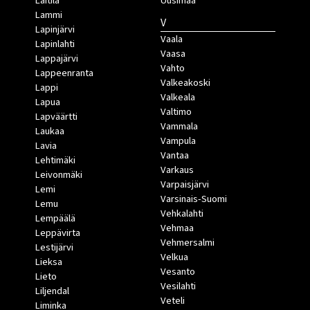
Laitila
Uusimaa
Lammi
V
Lapinjärvi
Vaala
Lapinlahti
Vaasa
Lappajärvi
Vahto
Lappeenranta
Valkeakoski
Lappi
Valkeala
Lapua
Valtimo
Lapväärtti
Vammala
Laukaa
Vampula
Lavia
Vantaa
Lehtimäki
Varkaus
Leivonmäki
Varpaisjärvi
Lemi
Varsinais-Suomi
Lemu
Vehkalahti
Lempäälä
Vehmaa
Leppävirta
Vehmersalmi
Lestijärvi
Velkua
Lieksa
Vesanto
Lieto
Vesilahti
Liljendal
Veteli
Liminka