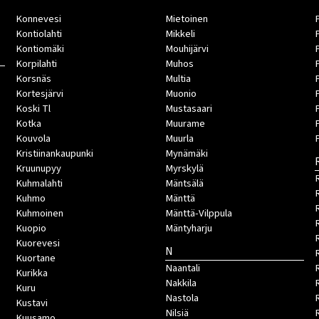
Konnevesi
Mietoinen
Kontiolahti
Mikkeli
Kontiomäki
Mouhijärvi
Korpilahti
Muhos
Korsnäs
Multia
Kortesjärvi
Muonio
Koski Tl
Mustasaari
Kotka
Muurame
Kouvola
Muurla
Kristiinankaupunki
Mynämäki
Kruunupyy
Myrskylä
Kuhmalahti
Mäntsälä
Kuhmo
Mänttä
Kuhmoinen
Mänttä-Vilppula
Kuopio
Mäntyharju
Kuorevesi
N
Kuortane
Naantali
Kurikka
Nakkila
Kuru
Nastola
Kustavi
Nilsiä
Kuusamo