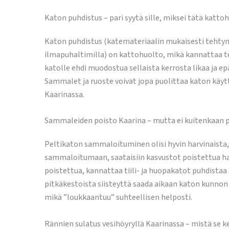
Katon puhdistus – pari syytä sille, miksei tätä kat
Katon puhdistus (katemateriaalin mukaisesti tehtynä
ilmapuhaltimilla) on kattohuolto, mikä kannattaa te
katolle ehdi muodostua sellaista kerrosta likaa ja 
Sammalet ja ruoste voivat jopa puolittaa katon käytt
Kaarinassa.
Sammaleiden poisto Kaarina – mutta ei kuitenkaan p
Peltikaton sammaloituminen olisi hyvin harvinaista,
sammaloitumaan, saataisiin kasvustot poistettua harj
poistettua, kannattaa tiili- ja huopakatot puhdistaa
pitkäkestoista siisteyttä saada aikaan katon kunnon
mikä ”loukkaantuu” suhteellisen helposti.
Rännien sulatus vesihöyryllä Kaarinassa – mistä se k