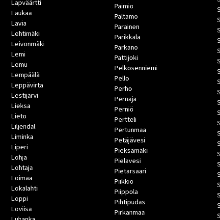
Lapväärtti
Paimio
Laukaa
Paltamo
Lavia
Parainen
Lehtimäki
Parikkala
Leivonmäki
Parkano
Lemi
Pattijoki
Lemu
Pelkosenniemi
Lempäälä
Pello
Leppävirta
Perho
Lestijärvi
Pernaja
S
Lieksa
Perniö
Lieto
Pertteli
S
Liljendal
Pertunmaa
Liminka
Petäjävesi
Liperi
Pieksämäki
Lohja
Pielavesi
Lohtaja
Pietarsaari
Loimaa
Piikkiö
Lokalahti
Piippola
Loppi
Pihtipudas
Loviisa
Pirkanmaa
Luhanka