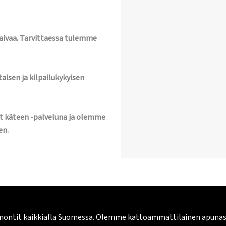
vaivaa. Tarvittaessa tulemme
aisen ja kilpailukykyisen
t käteen -palveluna ja olemme
en.
montit kaikkialla Suomessa. Olemme kattoammattilainen apunasi. 