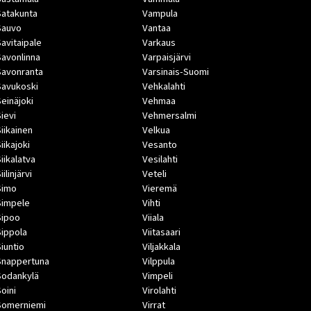
Satakunta
Vampula
Sauvo
Vantaa
Savitaipale
Varkaus
Savonlinna
Varpaisjärvi
Savonranta
Varsinais-Suomi
Savukoski
Vehkalahti
Seinäjoki
Vehmaa
Sievi
Vehmersalmi
Siikainen
Velkua
iikajoki
Vesanto
Siikalatva
Vesilahti
iilinjärvi
Veteli
Simo
Vieremä
Simpele
Vihti
Sipoo
Viiala
Sippola
Viitasaari
Siuntio
Viljakkala
Snappertuna
Vilppula
Sodankylä
Vimpeli
Soini
Virolahti
Somerniemi
Virrat