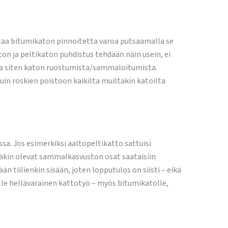
ttaa bitumikaton pinnoitetta varoa putsaamalla se
n ja peltikaton puhdistus tehdään näin usein, ei
ttaa siten katon ruostumista/sammaloitumista.
uin roskien poistoon kaikilta muiltakin katoilta
a. Jos esimerkiksi aaltopeltikatto sattuisi
lläkin olevat sammalkasvuston osat saataisiin
tiilienkin sisään, joten lopputulos on siisti – eikä
lle hellävarainen kattotyö – myös bitumikatolle,