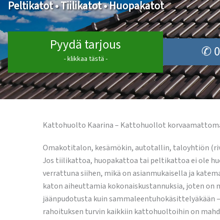
Peltikatot • Tiilikatot • Huopakatot
Pyydä tarjous
✆ 0
- klikkaa tästä -
Kattohuolto Kaarina – Kattohuollot korvaamattoma
Omakotitalon, kesämökin, autotallin, taloyhtiön (ri
Jos tiilikattoa, huopakattoa tai peltikattoa ei ole hu
verrattuna siihen, mikä on asianmukaisella ja katema
katon aiheuttamia kokonaiskustannuksia, joten on m
jäänpudotusta kuin sammaleentuhokäsittelyäkään – 
rahoituksen turvin kaikkiin kattohuoltoihin on mahdo