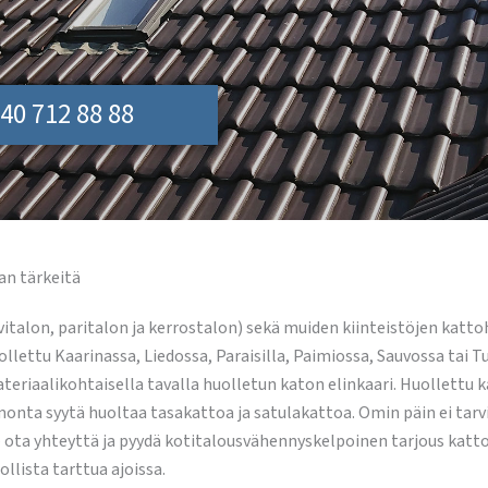
40 712 88 88
n tärkeitä
vitalon, paritalon ja kerrostalon) sekä muiden kiinteistöjen kat
ollettu Kaarinassa, Liedossa, Paraisilla, Paimiossa, Sauvossa tai Tu
teriaalikohtaisella tavalla huolletun katon elinkaari. Huollettu 
onta syytä huoltaa tasakattoa ja satulakattoa. Omin päin ei ta
ota yhteyttä ja pyydä kotitalousvähennyskelpoinen tarjous kat
llista tarttua ajoissa.