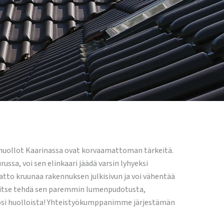
tohuollot Kaarinassa ovat korvaamattoman tärkeitä.
russa, voi sen elinkaari jäädä varsin lyhyeksi
katto kruunaa rakennuksen julkisivun ja voi vähentää
rvitse tehdä sen paremmin lumenpudotusta,
tosi huolloista! Yhteistyökumppanimme järjestämän