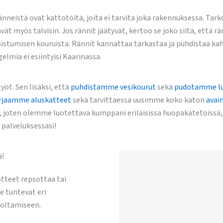
änneistä ovat kattotöitä, joita ei tarvita joka rakennuksessa. Tar
t myös talvisin. Jos rännit jäätyvät, kertoo se joko siitä, että rän
oistumisen kouruista. Rännit kannattaa tarkastaa ja puhdistaa kah
elmia ei esiintyisi Kaarinassa.
öt. Sen lisäksi, että
puhdistamme vesikourut
sekä
pudotamme lu
rjaamme aluskatteet
sekä tarvittaessa uusimme koko katon
avai
, joten olemme luotettava kumppani erilaisissa huopakatetöissä
 palveluksessasi!
ä!
otteet repsottaa tai
 tuntevat eri
uoltamiseen.