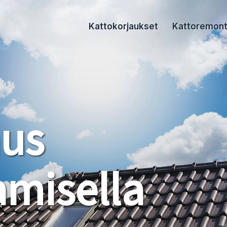
Kattokorjaukset
Kattoremont
aus
misella