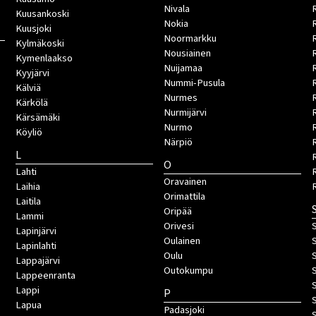
Nivala
Kuusankoski
Nokia
Kuusjoki
Noormarkku
Kylmäkoski
Nousiainen
Kymenlaakso
Nuijamaa
R
Kyyjärvi
Nummi-Pusula
R
Kälviä
Nurmes
Kärkölä
Nurmijärvi
Kärsämäki
Nurmo
Köyliö
Närpiö
L
O
Lahti
Oravainen
Laihia
Orimattila
Laitila
Oripää
Lammi
Orivesi
S
Lapinjärvi
Oulainen
Lapinlahti
Oulu
Lappajärvi
Outokumpu
Lappeenranta
Lappi
P
Lapua
Padasjoki