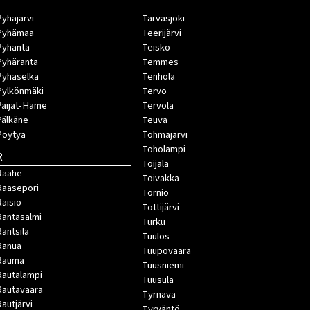
Pyhäjärvi
Tarvasjoki
Pyhämaa
Teerijärvi
Pyhäntä
Teisko
Pyhäranta
Temmes
Pyhäselkä
Tenhola
Pylkönmäki
Tervo
Päijät-Häme
Tervola
Pälkäne
Teuva
Pöytyä
Tohmajärvi
Toholampi
R
Toijala
Raahe
Toivakka
Raasepori
Tornio
Raisio
Tottijärvi
Rantasalmi
Turku
Rantsila
Tuulos
Ranua
Tuupovaara
Rauma
Tuusniemi
Rautalampi
Tuusula
Rautavaara
Tyrnävä
Rautjärvi
Tyrväntö