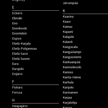
Järvenpää
E
K
Eckerö
Kaarina
Elimäki
Kaavi
Eno
Kainuu
Enonkoski
Kajaani
Enontekiö
Kalajoki
Espoo
Kalanti
Etelä-Karjala
Kangasala
Etelä-Pohjanmaa
Kangaslampi
Etelä-Savo
Kangasniemi
Etelä-Suomi
Kankaanpää
Eura
Kannonkoski
Eurajoki
Kannus
Evijärvi
Kanta-Häme
F
Karhula
Fiskars
Karijoki
Forssa
Karinainen
Karjaa
H
Karjalohja
Haapajärvi
Karjaa