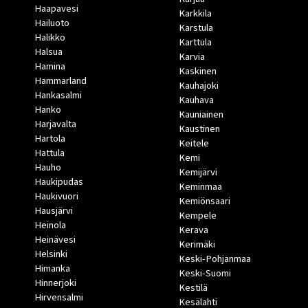
Haapavesi
Karkkila
Hailuoto
Karstula
Halikko
Karttula
Halsua
Karvia
Hamina
Kaskinen
Hammarland
Kauhajoki
Hankasalmi
Kauhava
Hanko
Kauniainen
Harjavalta
Kaustinen
Hartola
Keitele
Hattula
Kemi
Hauho
Kemijärvi
Haukipudas
Keminmaa
Haukivuori
Kemiönsaari
Hausjärvi
Kempele
Heinola
Kerava
Heinävesi
Kerimäki
Helsinki
Keski-Pohjanmaa
Himanka
Keski-Suomi
Hinnerjoki
Kestilä
Hirvensalmi
Kesälahti