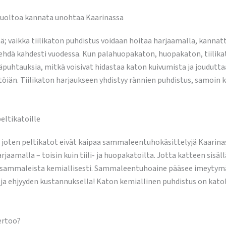
tohuoltoa kannata unohtaa Kaarinassa
; vaikka tiilikaton puhdistus voidaan hoitaa harjaamalla, kanna
hdä kahdesti vuodessa. Kun palahuopakaton, huopakaton, tiilikato
epäpuhtauksia, mitkä voisivat hidastaa katon kuivumista ja joudu
öiän. Tiilikaton harjaukseen yhdistyy rännien puhdistus, samoin k
eltikatoille
 joten peltikatot eivät kaipaa sammaleentuhokäsittelyjä Kaarinass
aamalla – toisin kuin tiili- ja huopakatoilta. Jotta katteen sisä
 sammaleista kemiallisesti. Sammaleentuhoaine pääsee imeytymään 
 ja ehjyyden kustannuksella! Katon kemiallinen puhdistus on kato
ertoo?