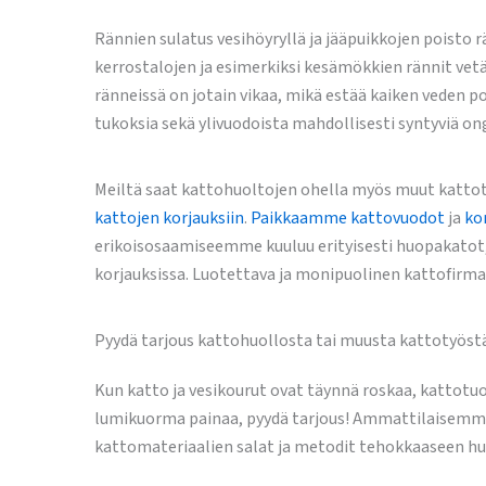
Rännien sulatus vesihöyryllä ja jääpuikkojen poisto r
kerrostalojen ja esimerkiksi kesämökkien rännit vetävä
ränneissä on jotain vikaa, mikä estää kaiken veden p
tukoksia sekä ylivuodoista mahdollisesti syntyviä ong
Meiltä saat kattohuoltojen ohella myös muut kattoty
kattojen korjauksiin
.
Paikkaamme kattovuodot
ja
ko
erikoisosaamiseemme kuuluu erityisesti huopakatot
korjauksissa. Luotettava ja monipuolinen kattofirma
Pyydä tarjous kattohuollosta tai muusta kattotyöst
Kun katto ja vesikourut ovat täynnä roskaa, kattotu
lumikuorma painaa, pyydä tarjous! Ammattilaisemme
kattomateriaalien salat ja metodit tehokkaaseen h