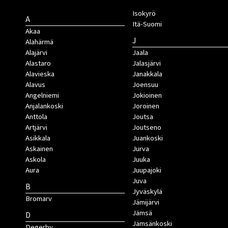
Isokyrö
A
Itä-Suomi
Akaa
J
Alahärmä
Alajärvi
Jaala
Alastaro
Jalasjärvi
Alavieska
Janakkala
Alavus
Joensuu
Angelniemi
Jokioinen
Anjalankoski
Joroinen
Anttola
Joutsa
Artjärvi
Joutseno
Asikkala
Juankoski
Askainen
Jurva
Askola
Juuka
Aura
Juupajoki
Juva
B
Jyväskylä
Bromarv
Jämijärvi
Jämsä
D
Jämsänkoski
Degerby