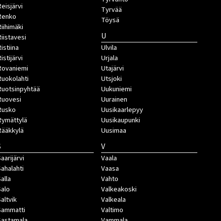
Reisjärvi
Tyrvää
Renko
Töysä
Riihimäki
U
Riistavesi
istiina
Ulvila
istijärvi
Urjala
Rovaniemi
Utajärvi
Ruokolahti
Utsjoki
Ruotsinpyhtää
Uukuniemi
Ruovesi
Uurainen
Rusko
Uusikaarlepyy
Rymättylä
Uusikaupunki
Rääkkylä
Uusimaa
S
V
aarijärvi
Vaala
Sahalahti
Vaasa
Salla
Vahto
Salo
Valkeakoski
Saltvik
Valkeala
Sammatti
Valtimo
Sastamala
Vammala