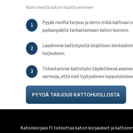
Näin meillä katon huolto etenee!
Pyydä meiltä tarjous ja kerro mikä kattoasi 
1
paikanpäälle tarkastamaan katon kunnon.
Laadimme kattotyöstä kirjallisen kiinteähint
2
tarjouksen.
Toteutamme kattotyön täydellisenä avaime
3
varmoja, että olet tyytyväinen lopputulokse
PYYDÄ TARJOUS KATTOHUOLLOSTA
Katonkorjaus FI toteuttaa katon korjaukset ja kattore