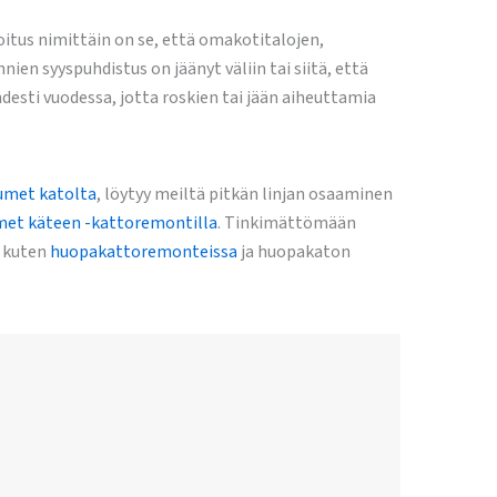
koitus nimittäin on se, että omakotitalojen,
nien syyspuhdistus on jäänyt väliin tai siitä, että
desti vuodessa, jotta roskien tai jään aiheuttamia
met katolta
, löytyy meiltä pitkän linjan osaaminen
met käteen -kattoremontilla
. Tinkimättömään
, kuten
huopakattoremonteissa
ja huopakaton