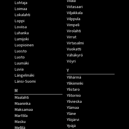
Viiala
Lohtaja
Viitasaari
Loimaa
Viljakkala
Lokalahti
Vilppula
Loppi
Vimpeli
Loviisa
Virolahti
Luhanka
Virrat
Lumijoki
Virtasalmi
Luopioinen
Vuokatti
Luosto
Vähäkyrö
Luoto
Vöyri
Luumäki
Luvia
Y
Längelmäki
Ylihärmä
Länsi-Suomi
Ylikiiminki
Ylistaro
M
Ylitornio
Maalahti
Ylivieska
Maaninka
Ylämaa
Maksamaa
Yläne
Marttila
Ylöjärvi
Masku
Ypäjä
Mellilä