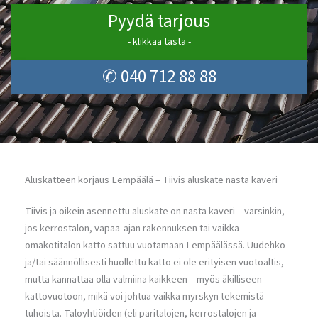
Pyydä tarjous
- klikkaa tästä -
✆ 040 712 88 88
Aluskatteen korjaus Lempäälä – Tiivis aluskate nasta kaveri
Tiivis ja oikein asennettu aluskate on nasta kaveri – varsinkin,
jos kerrostalon, vapaa-ajan rakennuksen tai vaikka
omakotitalon katto sattuu vuotamaan Lempäälässä. Uudehko
ja/tai säännöllisesti huollettu katto ei ole erityisen vuotoaltis,
mutta kannattaa olla valmiina kaikkeen – myös äkilliseen
kattovuotoon, mikä voi johtua vaikka myrskyn tekemistä
tuhoista. Taloyhtiöiden (eli paritalojen, kerrostalojen ja