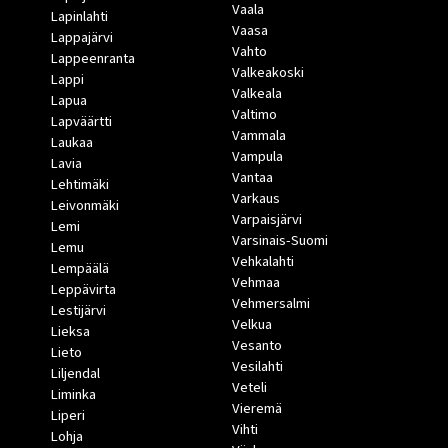
Vaala
Lapinlahti
Vaasa
Lappajärvi
Vahto
Lappeenranta
Valkeakoski
Lappi
Valkeala
Lapua
Valtimo
Lapväärtti
Vammala
Laukaa
Vampula
Lavia
Vantaa
Lehtimäki
Varkaus
Leivonmäki
Varpaisjärvi
Lemi
Varsinais-Suomi
Lemu
Vehkalahti
Lempäälä
Vehmaa
Leppävirta
Vehmersalmi
Lestijärvi
Velkua
Lieksa
Vesanto
Lieto
Vesilahti
Liljendal
Veteli
Liminka
Vieremä
Liperi
Vihti
Lohja