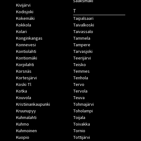
Sääksmäki
Kivijärvi
T
Kodisjoki
Kokemäki
Taipalsaari
Kokkola
Taivalkoski
Kolari
Taivassalo
Konginkangas
Tammela
Konnevesi
Tampere
Kontiolahti
Tarvasjoki
Kontiomäki
Teerijärvi
Korpilahti
Teisko
Korsnäs
Temmes
Kortesjärvi
Tenhola
Koski Tl
Tervo
Kotka
Tervola
Kouvola
Teuva
Kristiinankaupunki
Tohmajärvi
Kruunupyy
Toholampi
Kuhmalahti
Toijala
Kuhmo
Toivakka
Kuhmoinen
Tornio
Kuopio
Tottijärvi