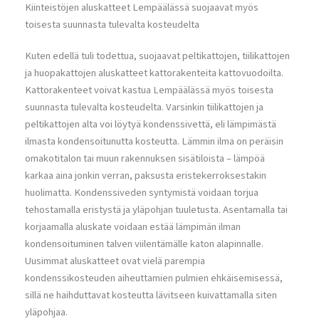
Kiinteistöjen aluskatteet Lempäälässä suojaavat myös
toisesta suunnasta tulevalta kosteudelta
Kuten edellä tuli todettua, suojaavat peltikattojen, tiilikattojen
ja huopakattojen aluskatteet kattorakenteita kattovuodoilta.
Kattorakenteet voivat kastua Lempäälässä myös toisesta
suunnasta tulevalta kosteudelta. Varsinkin tiilikattojen ja
peltikattojen alta voi löytyä kondenssivettä, eli lämpimästä
ilmasta kondensoitunutta kosteutta. Lämmin ilma on peräisin
omakotitalon tai muun rakennuksen sisätiloista – lämpöä
karkaa aina jonkin verran, paksusta eristekerroksestakin
huolimatta. Kondenssiveden syntymistä voidaan torjua
tehostamalla eristystä ja yläpohjan tuuletusta. Asentamalla tai
korjaamalla aluskate voidaan estää lämpimän ilman
kondensoituminen talven viilentämälle katon alapinnalle.
Uusimmat aluskatteet ovat vielä parempia
kondenssikosteuden aiheuttamien pulmien ehkäisemisessä,
sillä ne haihduttavat kosteutta lävitseen kuivattamalla siten
yläpohjaa.