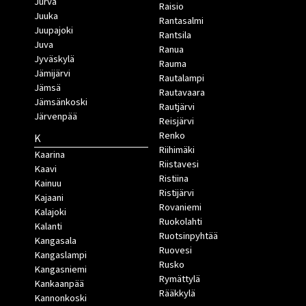
Jurva
Raisio
Juuka
Rantasalmi
Juupajoki
Rantsila
Juva
Ranua
Jyväskylä
Rauma
Jämijärvi
Rautalampi
Jämsä
Rautavaara
Jämsänkoski
Rautjärvi
Järvenpää
Reisjärvi
Renko
K
Riihimäki
Kaarina
Riistavesi
Kaavi
Ristiina
Kainuu
Ristijärvi
Kajaani
Rovaniemi
Kalajoki
Ruokolahti
Kalanti
Ruotsinpyhtää
Kangasala
Ruovesi
Kangaslampi
Rusko
Kangasniemi
Rymättylä
Kankaanpää
Rääkkylä
Kannonkoski