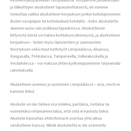
katonkorjauspalveluun Lempäälässä. Korjaamme peltikattojen
ja tiilikattojen aluskatteet tapauskohtaisesti, eli voimme
toteuttaa vaikka aluskatteen korjauksen jonkin kattoläpiviennin
(kuten savupiipun tai kattoluukun) kohdalta – koko aluskatetta
alamme uusia vain poikkeustapauksissa. Aluskatteisiin
liittyvistä töistä voi hakea kotitalousvähennystä, ja aluskatteen
korjauksen – kuten myös läpivientien ja saumausten
tiivistyksen sekä muut kattotyöt Lempäälässä, Akaassa,
Kangasalla, Pirkkalassa, Tampereella, Valkeakoskella ja
Vesilahdessa – voi maksaa yhteistyökumppanimme tarjoamalla
rahoituksella.
Aluskatteen asennus ja uusiminen Lempäälässä – asia, mistä ei
kannata tinkiä
Aluskate on niin tärkeä osa mökkiä, paritaloa, rivitaloa tai
esimerkiksi rintamamiestaloa, että siitä ei kannata tinkiä.
Aluskate kannattaa ehdottomasti asentaa yhtä aikaa
vesikatteen kanssa. Mikäli aluskatetta ei ole asennettu