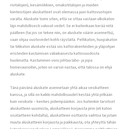
rivitalojen), kesämökkien, omakotitalojen ja muiden
kiinteistöjen aluskatteet ovat olemassa juuri kattovuotojen
varalta. Aluskate toimi siten, että se ottaa vastaan ulkokaton
läpi mahdollisesti valuvat vedet. Se ei kuitenkaan kerää niitä
päälleen (tai jos se tekee niin, on aluskate väärin asennettu),
vaan ohjaa vuotovedet kohti räystäitä. Peltikaton, huopakaton
tai tiilikaton aluskate estää siis kattorakenteiden ja yläpohjan
eristeiden kastumisen väliaikaisesta kattovuodosta
huolimatta. Kastuminen voisi johtaa laho- ja jopa
homevaurioihin, joten on varsin nastaa, että talossa on ehjä
aluskate.
Tänä päivänä aluskate asennetaan yhtä aikaa vesikatteen
kanssa, ja sillä on kaikki mahdollisuudet kestää yhtä pitkään
kuin vesikate – kenties pidempäänkin. Jos kuitenkin tarvitset
aluskatteen uusimista, aluskatteen korjausta jiirin (eli katon
sisätaitteen kohdalta), aluskatteen osittaista vaihtoa tai jotain
muuta aluskatteen korjausta ja paikkausta, ota yhteyttä tähän