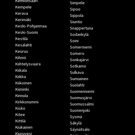
Kemiönsaari
Simpele
Kempele
Sipoo
Kerava
Sippola
Kerimäki
Siuntio
Keski-Pohjanmaa
Snappertuna
Keski-Suomi
Sodankylä
Kestilä
Soini
Kesälahti
Somerniemi
Keuruu
Somero
Kihniö
Sonkajärvi
Kiihtelysvaara
Sotkamo
Kiikala
Sulkava
Kiikka
Sumiainen
Kiikoinen
Suolahti
Kiiminki
Suomenniemi
Kinnula
Suomusjärvi
Kirkkonummi
Suomussalmi
Kisko
Suonenjoki
Kitee
Sysmä
Kittilä
Säkylä
Kiukainen
Säynätsalo
Kiuruvesi