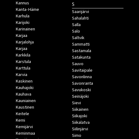
Kannus
S
Kanta-Häme
Saarijärvi
Karhula
Sahalahti
Karijoki
Salla
Karinainen
Salo
Karjaa
Saltvik
Karjalohja
Sammatti
Karjaa
Sastamala
Karkkila
Satakunta
Karstula
Sauvo
Karttula
Savitaipale
Karvia
Savonlinna
Kaskinen
Savonranta
Kauhajoki
Savukoski
Kauhava
Seinäjoki
Kauniainen
Sievi
Kaustinen
Siikainen
Keitele
Siikajoki
Kemi
Siikalatva
Kemijärvi
Siilinjärvi
Keminmaa
Simo