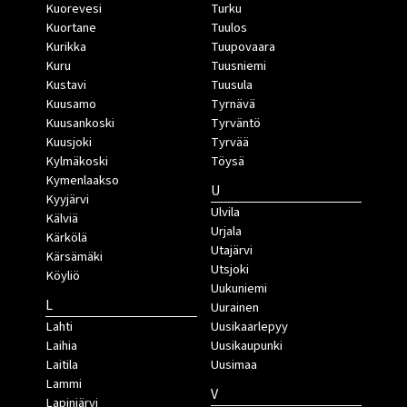
Kuorevesi
Turku
Kuortane
Tuulos
Kurikka
Tuupovaara
Kuru
Tuusniemi
Kustavi
Tuusula
Kuusamo
Tyrnävä
Kuusankoski
Tyrväntö
Kuusjoki
Tyrvää
Kylmäkoski
Töysä
Kymenlaakso
U
Kyyjärvi
Ulvila
Kälviä
Urjala
Kärkölä
Utajärvi
Kärsämäki
Utsjoki
Köyliö
Uukuniemi
L
Uurainen
Lahti
Uusikaarlepyy
Laihia
Uusikaupunki
Laitila
Uusimaa
Lammi
V
Lapinjärvi