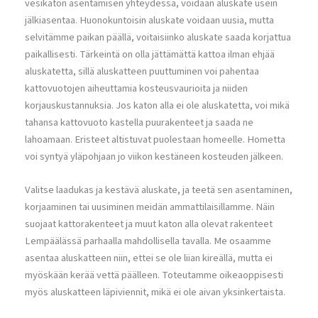
vesikaton asentamisen yhteydessä, voidaan aluskate usein
jälkiasentaa. Huonokuntoisin aluskate voidaan uusia, mutta
selvitämme paikan päällä, voitaisiinko aluskate saada korjattua
paikallisesti. Tärkeintä on olla jättämättä kattoa ilman ehjää
aluskatetta, sillä aluskatteen puuttuminen voi pahentaa
kattovuotojen aiheuttamia kosteusvaurioita ja niiden
korjauskustannuksia. Jos katon alla ei ole aluskatetta, voi mikä
tahansa kattovuoto kastella puurakenteet ja saada ne
lahoamaan. Eristeet altistuvat puolestaan homeelle. Hometta
voi syntyä yläpohjaan jo viikon kestäneen kosteuden jälkeen.
Valitse laadukas ja kestävä aluskate, ja teetä sen asentaminen,
korjaaminen tai uusiminen meidän ammattilaisillamme. Näin
suojaat kattorakenteet ja muut katon alla olevat rakenteet
Lempäälässä parhaalla mahdollisella tavalla. Me osaamme
asentaa aluskatteen niin, ettei se ole liian kireällä, mutta ei
myöskään kerää vettä päälleen. Toteutamme oikeaoppisesti
myös aluskatteen läpiviennit, mikä ei ole aivan yksinkertaista.