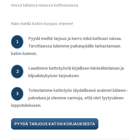
missä tahansa muussa kattoasiassa.
Näin meillä katon korjaus etenee!
Pyydä meiltä tarjous ja kerro mikä kattoasi vaivaa.
1
Tarvittaessa tulemme paikanpäälle tarkastamaan
katon kunnon.
Laadimme kattotyöstä kirjallisen kiinteähintaisen ja
2
kilpailukykyisen tarjouksen.
Toteutamme kattotyön täydellisenä avaimet käteen -
3
palveluna ja olemme varmoja, että olet tyytyväinen
lopputulokseen.
PYYDÄ TARJOUS KATON KORJAUKSESTA