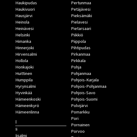
Haukipudas
Pertunmaa
Haukivuori
Petäjävesi
Hausjärvi
Pieksämäki
Heinola
Pielavesi
Heinävesi
Pietarsaari
Helsinki
Piikkiö
Himanka
Piippola
Hinnerjoki
Pihtipudas
Hirvensalmi
Pirkanmaa
Hollola
Pirkkala
Honkajoki
Pohja
Huittinen
Pohjanmaa
Humppila
Pohjois-Karjala
Hyrynsalmi
Pohjois-Pohjanmaa
Hyvinkää
Pohjois-Savo
Hämeenkoski
Pohjois-Suomi
Hämeenkyrö
Polvijärvi
Hämeenlinna
Pomarkku
Pori
I
Pornainen
Ii
Porvoo
Iisalmi