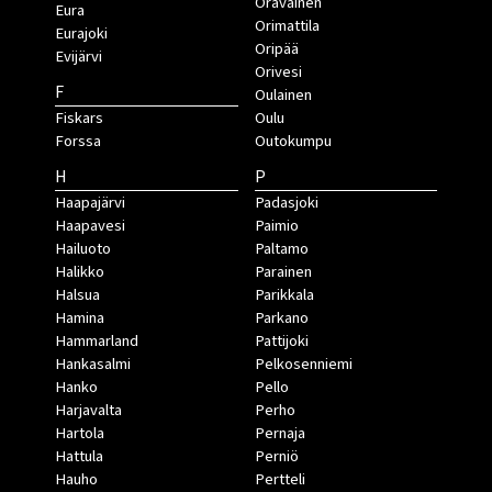
Oravainen
Eura
Orimattila
Eurajoki
Oripää
Evijärvi
Orivesi
F
Oulainen
Fiskars
Oulu
Forssa
Outokumpu
H
P
Haapajärvi
Padasjoki
Haapavesi
Paimio
Hailuoto
Paltamo
Halikko
Parainen
Halsua
Parikkala
Hamina
Parkano
Hammarland
Pattijoki
Hankasalmi
Pelkosenniemi
Hanko
Pello
Harjavalta
Perho
Hartola
Pernaja
Hattula
Perniö
Hauho
Pertteli