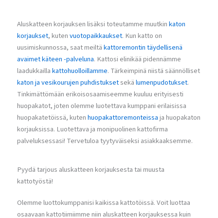
Aluskatteen korjauksen lisäksi toteutamme muutkin
katon
korjaukset
, kuten
vuotopaikkaukset
. Kun katto on
uusimiskunnossa, saat meiltä
kattoremontin täydellisenä
avaimet käteen -palveluna
. Kattosi elinikää pidennämme
laadukkailla
kattohuolloillamme
. Tärkeimpinä niistä säännölliset
katon ja vesikourujen puhdistukset
sekä
lumenpudotukset
.
Tinkimättömään erikoisosaamiseemme kuuluu erityisesti
huopakatot, joten olemme luotettava kumppani erilaisissa
huopakatetöissä, kuten
huopakattoremonteissa
ja huopakaton
korjauksissa. Luotettava ja monipuolinen kattofirma
palveluksessasi! Tervetuloa tyytyväiseksi asiakkaaksemme.
Pyydä tarjous aluskatteen korjauksesta tai muusta
kattotyöstä!
Olemme luottokumppanisi kaikissa kattotöissä. Voit luottaa
osaavaan kattotiimiimme niin aluskatteen korjauksessa kuin