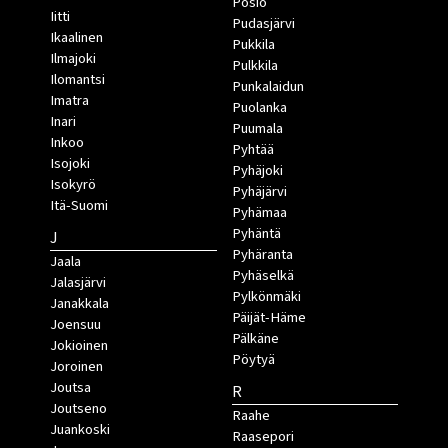
Posio
Iitti
Pudasjärvi
Ikaalinen
Pukkila
Ilmajoki
Pulkkila
Ilomantsi
Punkalaidun
Imatra
Puolanka
Inari
Puumala
Inkoo
Pyhtää
Isojoki
Pyhäjoki
Isokyrö
Pyhäjärvi
Itä-Suomi
Pyhämaa
Pyhäntä
J
Pyhäranta
Jaala
Pyhäselkä
Jalasjärvi
Pylkönmäki
Janakkala
Päijät-Häme
Joensuu
Pälkäne
Jokioinen
Pöytyä
Joroinen
Joutsa
R
Joutseno
Raahe
Juankoski
Raasepori