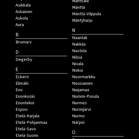
Mäntsälä
Asikkala
Mänttä
Askainen
Mänttä-Vilppula
Askola
Mäntyharju
Aura
N
B
Naantali
Bromarv
Nakkila
Nastola
D
Nilsiä
Degerby
Nivala
E
Nokia
Eckerö
Noormarkku
Elimäki
Nousiainen
Eno
Nuijamaa
Enonkoski
Nummi-Pusula
Enontekiö
Nurmes
Espoo
Nurmijärvi
Etelä-Karjala
Nurmo
Etelä-Pohjanmaa
Närpiö
Etelä-Savo
O
Etelä-Suomi