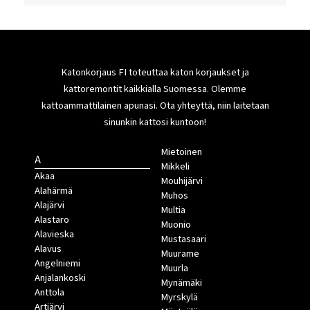
Katonkorjaus FI toteuttaa katon korjaukset ja
kattoremontit kaikkialla Suomessa. Olemme
kattoammattilainen apunasi. Ota yhteyttä, niin laitetaan
sinunkin kattosi kuntoon!
Mietoinen
A
Mikkeli
Akaa
Mouhijärvi
Alahärmä
Muhos
Alajärvi
Multia
Alastaro
Muonio
Alavieska
Mustasaari
Alavus
Muurame
Angelniemi
Muurla
Anjalankoski
Mynämäki
Anttola
Myrskylä
Artjärvi