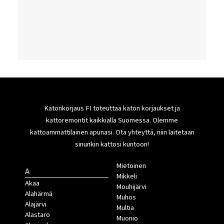
Katonkorjaus FI toteuttaa katon korjaukset ja
kattoremontit kaikkialla Suomessa. Olemme
kattoammattilainen apunasi. Ota yhteyttä, niin laitetaan
sinunkin kattosi kuntoon!
Mietoinen
A
Mikkeli
Akaa
Mouhijärvi
Alahärmä
Muhos
Alajärvi
Multia
Alastaro
Muonio