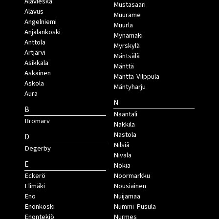
Alavieska
Mustasaari
Alavus
Muurame
Angelniemi
Muurla
Anjalankoski
Mynämäki
Anttola
Myrskylä
Artjärvi
Mäntsälä
Asikkala
Mänttä
Askainen
Mänttä-Vilppula
Askola
Mäntyharju
Aura
N
B
Naantali
Bromarv
Nakkila
Nastola
D
Nilsiä
Degerby
Nivala
E
Nokia
Eckerö
Noormarkku
Elimäki
Nousiainen
Eno
Nuijamaa
Enonkoski
Nummi-Pusula
Enontekiö
Nurmes