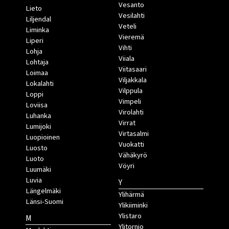
Vesanto
Lieto
Vesilahti
Liljendal
Veteli
Liminka
Vieremä
Liperi
Vihti
Lohja
Viiala
Lohtaja
Viitasaari
Loimaa
Viljakkala
Lokalahti
Vilppula
Loppi
Vimpeli
Loviisa
Virolahti
Luhanka
Virrat
Lumijoki
Virtasalmi
Luopioinen
Vuokatti
Luosto
Vähäkyrö
Luoto
Vöyri
Luumäki
Luvia
Y
Längelmäki
Ylihärmä
Länsi-Suomi
Ylikiiminki
Ylistaro
M
Ylitornio