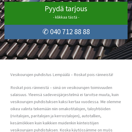
Pyydä tarjous
- klikkaa tästä -
✆ 040 712 88 88
Vesikourujen puhdistus Lempäälä – Roskat pois ränneistä!
Roskat pois ränneistä – siinä on vesikourujen toimivuuden
salaisuus. Yleensä sadevesijärjestelmä ei tarvitse muuta, kuin
vesikourujen puhdistuksen kaksi kertaa vuodessa. Me olemme
oikea valinta tekemään niin omakotitalojen, taloyhtiöiden
(rivitalojen, paritalojen ja kerrostalojen), autotallien,
kesämökkien kuin kaikkien muidenkin kiinteistöjen
vesikourujen puhdistuksen. Koska käytössämme on myös