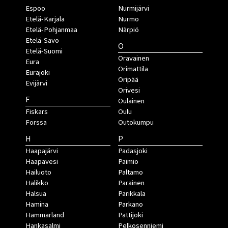
Espoo
Nurmijärvi
Etelä-Karjala
Nurmo
Etelä-Pohjanmaa
Närpiö
Etelä-Savo
O
Etelä-Suomi
Oravainen
Eura
Orimattila
Eurajoki
Oripää
Evijärvi
Orivesi
F
Oulainen
Fiskars
Oulu
Forssa
Outokumpu
H
P
Haapajärvi
Padasjoki
Haapavesi
Paimio
Hailuoto
Paltamo
Halikko
Parainen
Halsua
Parikkala
Hamina
Parkano
Hammarland
Pattijoki
Hankasalmi
Pelkosenniemi