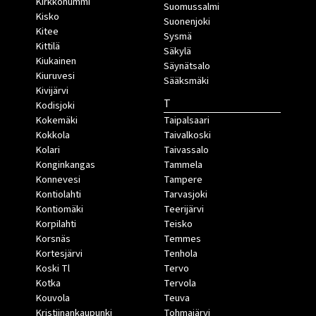
Kirkkonummi
Suomussalmi
Kisko
Suonenjoki
Kitee
Sysmä
Kittilä
Säkylä
Kiukainen
Säynätsalo
Kiuruvesi
Sääksmäki
Kivijärvi
T
Kodisjoki
Kokemäki
Taipalsaari
Kokkola
Taivalkoski
Kolari
Taivassalo
Konginkangas
Tammela
Konnevesi
Tampere
Kontiolahti
Tarvasjoki
Kontiomäki
Teerijärvi
Korpilahti
Teisko
Korsnäs
Temmes
Kortesjärvi
Tenhola
Koski Tl
Tervo
Kotka
Tervola
Kouvola
Teuva
Kristiinankaupunki
Tohmajärvi