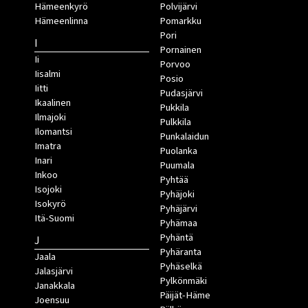
Hämeenkyrö
Polvijärvi
Hämeenlinna
Pomarkku
Pori
I
Pornainen
Ii
Porvoo
Iisalmi
Posio
Iitti
Pudasjärvi
Ikaalinen
Pukkila
Ilmajoki
Pulkkila
Ilomantsi
Punkalaidun
Imatra
Puolanka
Inari
Puumala
Inkoo
Pyhtää
Isojoki
Pyhäjoki
Isokyrö
Pyhäjärvi
Itä-Suomi
Pyhämaa
Pyhäntä
J
Pyhäranta
Jaala
Pyhäselkä
Jalasjärvi
Pylkönmäki
Janakkala
Päijät-Häme
Joensuu