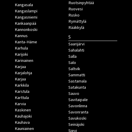
Ruotsinpyhtää
Kangasala
Ruovesi
Kangaslampi
Rusko
Kangasniemi
Rymättylä
Kankaanpää
Rääkkylä
Kannonkoski
Kannus
S
Kanta-Häme
Saarijärvi
Karhula
Sahalahti
Karijoki
Salla
Karinainen
Salo
Karjaa
Saltvik
Karjalohja
Sammatti
Karjaa
Sastamala
Karkkila
Satakunta
Karstula
Sauvo
Karttula
Savitaipale
Karvia
Savonlinna
Kaskinen
Savonranta
Kauhajoki
Savukoski
Kauhava
Seinäjoki
Kauniainen
Sievi