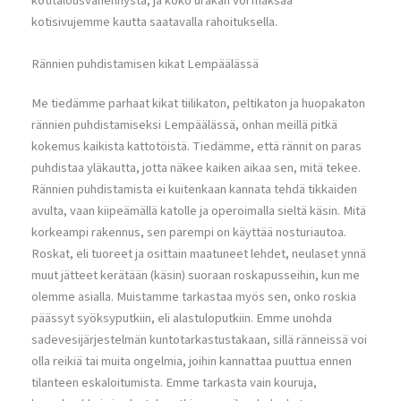
kotitalousvähennystä, ja koko urakan voi maksaa
kotisivujemme kautta saatavalla rahoituksella.
Rännien puhdistamisen kikat Lempäälässä
Me tiedämme parhaat kikat tiilikaton, peltikaton ja huopakaton
rännien puhdistamiseksi Lempäälässä, onhan meillä pitkä
kokemus kaikista kattotöistä. Tiedämme, että rännit on paras
puhdistaa yläkautta, jotta näkee kaiken aikaa sen, mitä tekee.
Rännien puhdistamista ei kuitenkaan kannata tehdä tikkaiden
avulta, vaan kiipeämällä katolle ja operoimalla sieltä käsin. Mitä
korkeampi rakennus, sen parempi on käyttää nosturiautoa.
Roskat, eli tuoreet ja osittain maatuneet lehdet, neulaset ynnä
muut jätteet kerätään (käsin) suoraan roskapusseihin, kun me
olemme asialla. Muistamme tarkastaa myös sen, onko roskia
päässyt syöksyputkiin, eli alastuloputkiin. Emme unohda
sadevesijärjestelmän kuntotarkastustakaan, sillä ränneissä voi
olla reikiä tai muita ongelmia, joihin kannattaa puuttua ennen
tilanteen eskaloitumista. Emme tarkasta vain kouruja,