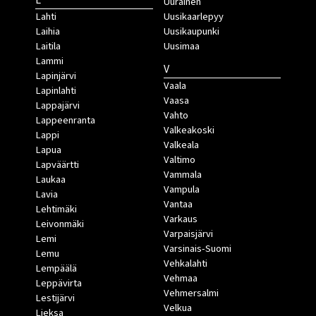
Uurainen
Lahti
Uusikaarlepyy
Laihia
Uusikaupunki
Laitila
Uusimaa
Lammi
V
Lapinjärvi
Vaala
Lapinlahti
Vaasa
Lappajärvi
Vahto
Lappeenranta
Valkeakoski
Lappi
Valkeala
Lapua
Valtimo
Lapväärtti
Vammala
Laukaa
Vampula
Lavia
Vantaa
Lehtimäki
Varkaus
Leivonmäki
Varpaisjärvi
Lemi
Varsinais-Suomi
Lemu
Vehkalahti
Lempäälä
Vehmaa
Leppävirta
Vehmersalmi
Lestijärvi
Velkua
Lieksa