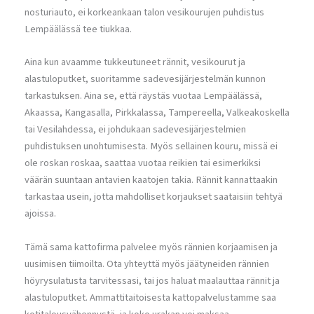
nosturiauto, ei korkeankaan talon vesikourujen puhdistus
Lempäälässä tee tiukkaa.
Aina kun avaamme tukkeutuneet rännit, vesikourut ja
alastuloputket, suoritamme sadevesijärjestelmän kunnon
tarkastuksen. Aina se, että räystäs vuotaa Lempäälässä,
Akaassa, Kangasalla, Pirkkalassa, Tampereella, Valkeakoskella
tai Vesilahdessa, ei johdukaan sadevesijärjestelmien
puhdistuksen unohtumisesta. Myös sellainen kouru, missä ei
ole roskan roskaa, saattaa vuotaa reikien tai esimerkiksi
väärän suuntaan antavien kaatojen takia. Rännit kannattaakin
tarkastaa usein, jotta mahdolliset korjaukset saataisiin tehtyä
ajoissa.
Tämä sama kattofirma palvelee myös rännien korjaamisen ja
uusimisen tiimoilta. Ota yhteyttä myös jäätyneiden rännien
höyrysulatusta tarvitessasi, tai jos haluat maalauttaa rännit ja
alastuloputket. Ammattitaitoisesta kattopalvelustamme saa