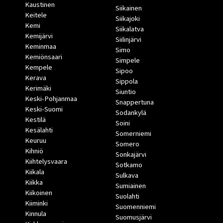
Kaustinen
Siikainen
Keitele
Siikajoki
Kemi
Siikalatva
Kemijärvi
Siilinjärvi
Keminmaa
Simo
Kemiönsaari
Simpele
Kempele
Sipoo
Kerava
Sippola
Kerimäki
Siuntio
Keski-Pohjanmaa
Snappertuna
Keski-Suomi
Sodankylä
Kestilä
Soini
Kesälahti
Somerniemi
Keuruu
Somero
Kihniö
Sonkajärvi
Kiihtelysvaara
Sotkamo
Kiikala
Sulkava
Kiikka
Sumiainen
Kiikoinen
Suolahti
Kiiminki
Suomenniemi
Kinnula
Suomusjärvi