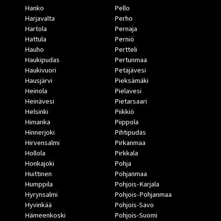
Hanko
Pello
Harjavalta
Perho
Hartola
Pernaja
Hattula
Perniö
Hauho
Pertteli
Haukipudas
Pertunmaa
Haukivuori
Petäjävesi
Hausjärvi
Pieksämäki
Heinola
Pielavesi
Heinävesi
Pietarsaari
Helsinki
Piikkiö
Himanka
Piippola
Hinnerjoki
Pihtipudas
Hirvensalmi
Pirkanmaa
Hollola
Pirkkala
Honkajoki
Pohja
Huittinen
Pohjanmaa
Humppila
Pohjois-Karjala
Hyrynsalmi
Pohjois-Pohjanmaa
Hyvinkää
Pohjois-Savo
Hämeenkoski
Pohjois-Suomi