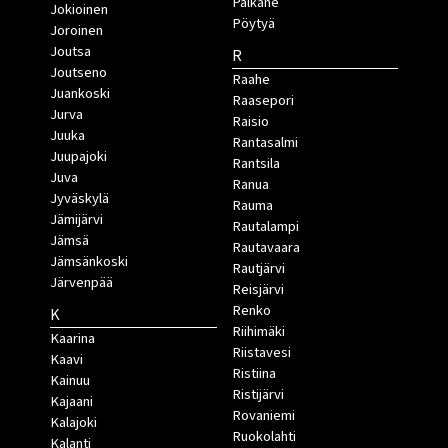
Pälkäne
Jokioinen
Pöytyä
Joroinen
Joutsa
R
Joutseno
Raahe
Juankoski
Raasepori
Jurva
Raisio
Juuka
Rantasalmi
Juupajoki
Rantsila
Juva
Ranua
Jyväskylä
Rauma
Jämijärvi
Rautalampi
Jämsä
Rautavaara
Jämsänkoski
Rautjärvi
Järvenpää
Reisjärvi
Renko
K
Riihimäki
Kaarina
Riistavesi
Kaavi
Ristiina
Kainuu
Ristijärvi
Kajaani
Rovaniemi
Kalajoki
Ruokolahti
Kalanti