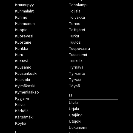
Kruunupyy
Toholampi
Kuhmalahti
Toijala
Kuhmo
Toivakka
Kuhmoinen
Tornio
Kuopio
Tottijärvi
Kuorevesi
Turku
Kuortane
Tuulos
Kurikka
Tuupovaara
Kuru
Tuusniemi
Kustavi
Tuusula
Kuusamo
Tyrnävä
Kuusankoski
Tyrväntö
Kuusjoki
Tyrvää
Kylmäkoski
Töysä
Kymenlaakso
U
Kyyjärvi
Ulvila
Kälviä
Urjala
Kärkölä
Utajärvi
Kärsämäki
Utsjoki
Köyliö
Uukuniemi
L