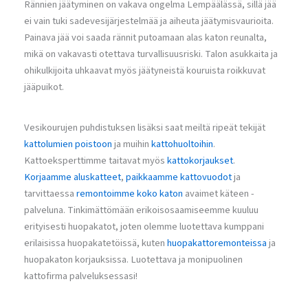
Rännien jäätyminen on vakava ongelma Lempäälässä, sillä jää
ei vain tuki sadevesijärjestelmää ja aiheuta jäätymisvaurioita.
Painava jää voi saada rännit putoamaan alas katon reunalta,
mikä on vakavasti otettava turvallisuusriski. Talon asukkaita ja
ohikulkijoita uhkaavat myös jäätyneistä kouruista roikkuvat
jääpuikot.
Vesikourujen puhdistuksen lisäksi saat meiltä ripeät tekijät
kattolumien poistoon
ja muihin
kattohuoltoihin
.
Kattoeksperttimme taitavat myös
kattokorjaukset
.
Korjaamme aluskatteet
,
paikkaamme kattovuodot
ja
tarvittaessa
remontoimme koko katon
avaimet käteen -
palveluna. Tinkimättömään erikoisosaamiseemme kuuluu
erityisesti huopakatot, joten olemme luotettava kumppani
erilaisissa huopakatetöissä, kuten
huopakattoremonteissa
ja
huopakaton korjauksissa. Luotettava ja monipuolinen
kattofirma palveluksessasi!