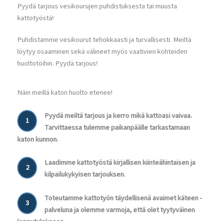
Pyydä tarjous vesikourujen puhdistuksesta tai muusta
kattotyöstä!
Puhdistamme vesikourut tehokkaasti ja turvallisesti. Meiltä
löytyy osaaminen sekä välineet myös vaativien kohteiden
huoltotöihin. Pyydä tarjous!
Näin meillä katon huolto etenee!
Pyydä meiltä tarjous ja kerro mikä kattoasi vaivaa.
1
Tarvittaessa tulemme paikanpäälle tarkastamaan
katon kunnon.
Laadimme kattotyöstä kirjallisen kiinteähintaisen ja
2
kilpailukykyisen tarjouksen.
Toteutamme kattotyön täydellisenä avaimet käteen -
3
palveluna ja olemme varmoja, että olet tyytyväinen