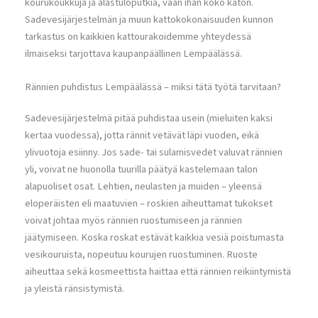
kourukoukkuja ja alastuloputkia, vaan ihan koko katon.
Sadevesijärjestelmän ja muun kattokokonaisuuden kunnon
tarkastus on kaikkien kattourakoidemme yhteydessä
ilmaiseksi tarjottava kaupanpäällinen Lempäälässä.
Rännien puhdistus Lempäälässä – miksi tätä työtä tarvitaan?
Sadevesijärjestelmä pitää puhdistaa usein (mieluiten kaksi
kertaa vuodessa), jotta rännit vetävät läpi vuoden, eikä
ylivuotoja esiinny. Jos sade- tai sulamisvedet valuvat rännien
yli, voivat ne huonolla tuurilla päätyä kastelemaan talon
alapuoliset osat. Lehtien, neulasten ja muiden – yleensä
eloperäisten eli maatuvien – roskien aiheuttamat tukokset
voivat johtaa myös rännien ruostumiseen ja rännien
jäätymiseen. Koska roskat estävät kaikkia vesiä poistumasta
vesikouruista, nopeutuu kourujen ruostuminen. Ruoste
aiheuttaa sekä kosmeettista haittaa että rännien reikiintymistä
ja yleistä ränsistymistä.