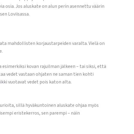
ia osia. Jos aluskate on alun perin asennettu väärin
sen Loviisassa.
ta mahdollisten korjaustarpeiden varalta. Vielä on
e.
 esimerkiksi kovan rajuilman jälkeen – tai siksi, että
ottaa vedet vastaan ohjaten ne saman tien kohti
ikki vuotavat vedet pois katon alta.
ioita, sillä hyväkuntoinen aluskate ohjaa myös
isempi eristekerros, sen parempi – näin