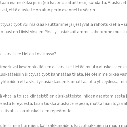
ataan esimerkiksi jiirin (eli katon sisätaitteen) kohdalta. Aluskat
iksi, että aluskate on alun perin asennettu väärin.
iittyvät työt voi maksaa kauttamme järjestyvällä rahoituksella – s
saumausten tiivistykseen. Yksityisasiakkaitamme tahdomme muist
ä tarvitsee tietää Loviisassa?
merkiksi kesämökkiläisen ei tarvitse tietää muuta aluskatteen as
uskatteisiin liittyvät työt kannattaa tilata. Me olemme oikea vastau
loyhtiöiden että yksityisasiakkaiden kannattaa olla yhteydessä m
htä ja toista kiinteistöjen aluskatteista, niiden asentamisesta ja
easta kireydestä. Liian tiukka aluskate repeää, mutta liian löysä al
 siis altistaa aluskatteen repeämille.
uulettimen hormien, kattoikkunoiden, kattoluukkujen ja muun mua