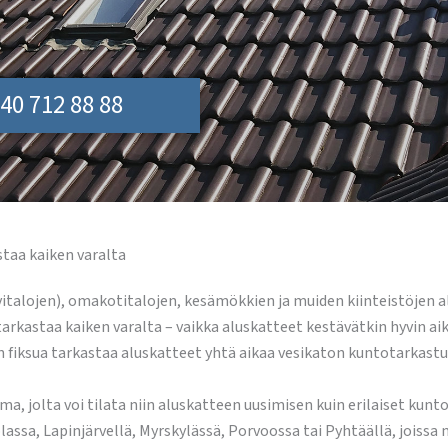
40 712 88 88
staa kaiken varalta
 rivitalojen), omakotitalojen, kesämökkien ja muiden kiinteistöjen
tarkastaa kaiken varalta – vaikka aluskatteet kestävätkin hyvin aik
n fiksua tarkastaa aluskatteet yhtä aikaa vesikaton kuntotarkastuk
a, jolta voi tilata niin aluskatteen uusimisen kuin erilaiset kunt
volassa, Lapinjärvellä, Myrskylässä, Porvoossa tai Pyhtäällä, joiss