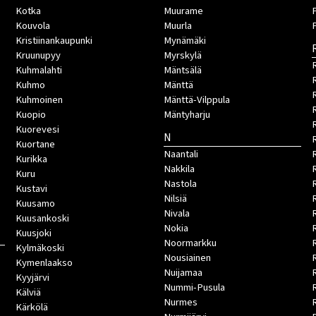
Kotka
Muurame
Kouvola
Muurla
Kristiinankaupunki
Mynämäki
Kruunupyy
Myrskylä
Kuhmalahti
Mäntsälä
Kuhmo
Mänttä
Kuhmoinen
Mänttä-Vilppula
Kuopio
Mäntyharju
Kuorevesi
N
Kuortane
Naantali
Kurikka
Nakkila
Kuru
Nastola
Kustavi
Nilsiä
Kuusamo
Nivala
Kuusankoski
Nokia
Kuusjoki
Noormarkku
Kylmäkoski
Nousiainen
Kymenlaakso
Nuijamaa
R
Kyyjärvi
Nummi-Pusula
R
Kälviä
Nurmes
Kärkölä