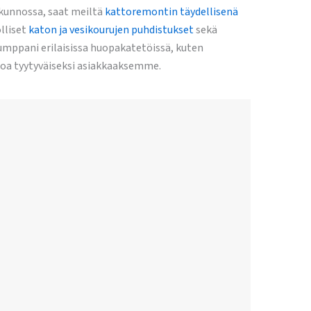
skunnossa, saat meiltä
kattoremontin täydellisenä
lliset
katon ja vesikourujen puhdistukset
sekä
mppani erilaisissa huopakatetöissä, kuten
loa tyytyväiseksi asiakkaaksemme.