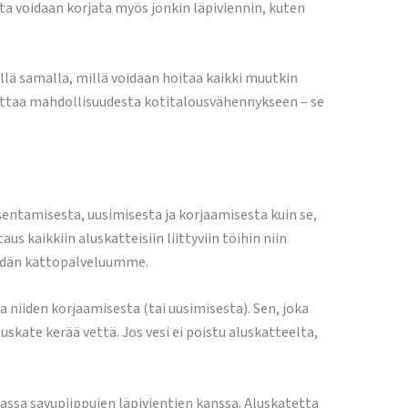
etta voidaan korjata myös jonkin läpiviennin, kuten
illä samalla, millä voidaan hoitaa kaikki muutkin
uttaa mahdollisuudesta kotitalousvähennykseen – se
entamisesta, uusimisesta ja korjaamisesta kuin se,
s kaikkiin aluskatteisiin liittyviin töihin niin
eidän kattopalveluumme.
 niiden korjaamisesta (tai uusimisesta). Sen, joka
uskate kerää vettä. Jos vesi ei poistu aluskatteelta,
ssa savupiippujen läpivientien kanssa. Aluskatetta