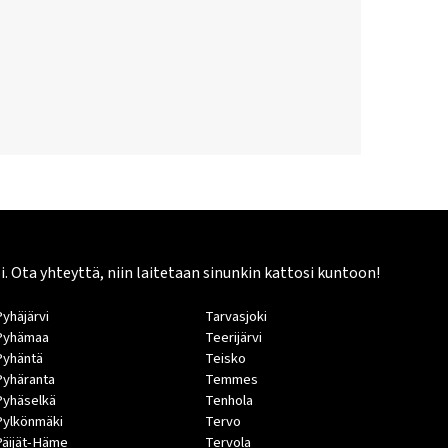
Ota yhteyttä, niin laitetaan sinunkin kattosi kuntoon!
Pyhäjärvi
Tarvasjoki
Pyhämaa
Teerijärvi
Pyhäntä
Teisko
Pyhäranta
Temmes
Pyhäselkä
Tenhola
Pylkönmäki
Tervo
Päijät-Häme
Tervola