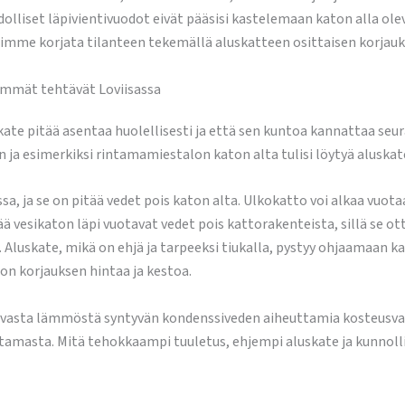
olliset läpivientivuodot eivät pääsisi kastelemaan katon alla olev
oimme korjata tilanteen tekemällä aluskatteen osittaisen korjauk
immät tehtävät Loviisassa
e pitää asentaa huolellisesti ja että sen kuntoa kannattaa seura
 ja esimerkiksi rintamamiestalon katon alta tulisi löytyä aluskat
sa, ja se on pitää vedet pois katon alta. Ulkokatto voi alkaa vuotaa
itää vesikaton läpi vuotavat vedet pois kattorakenteista, sillä se 
Aluskate, mikä on ehjä ja tarpeeksi tiukalla, pystyy ohjaamaan ka
n korjauksen hintaa ja kestoa.
vasta lämmöstä syntyvän kondenssiveden aiheuttamia kosteusvaur
ttamasta. Mitä tehokkaampi tuuletus, ehjempi aluskate ja kunnoll