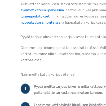
Aluskatteen korjauksen lisäksi toteutamme muutki
avaimet käteen -palveluna
. Kattosi elinikää pidenn
lumenpudotukset
. Tinkimättömään erikoisosaamise
huopakattoremonteissa
ja huopakaton korjauksissa.
Pyydä tarjous aluskatteen korjauksesta tai muusta k
Olemme luottokumppanisi kaikissa kattotöissä. Voi
kattotiimiimme niin aluskatteen korjauksessa kuin
kattoasiassa.
Näin meillä katon korjaus etenee!
Pyydä meiltä tarjous ja kerro mikä kattoasi 
1
paikanpäälle tarkastamaan katon kunnon.
Laadimme kattotyöstä kirjallisen kiinteähint