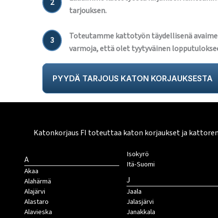
2
tarjouksen.
Toteutamme kattotyön täydellisenä avaime
3
varmoja, että olet tyytyväinen lopputulokse
PYYDÄ TARJOUS KATON KORJAUKSESTA
Katonkorjaus FI toteuttaa katon korjaukset ja kattore
Isokyrö
A
Itä-Suomi
Akaa
J
Alahärmä
Alajärvi
Jaala
Alastaro
Jalasjärvi
Alavieska
Janakkala