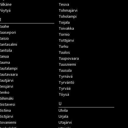
Pälkäne
Teuva
Pöytyä
Tohmajärvi
Toholampi
R
Toijala
Raahe
Toivakka
Raasepori
Tornio
Raisio
Tottijärvi
Rantasalmi
Turku
Rantsila
Tuulos
Ranua
Tuupovaara
Rauma
Tuusniemi
Rautalampi
Tuusula
Rautavaara
Tyrnävä
Rautjärvi
Tyrväntö
Reisjärvi
Tyrvää
Renko
Töysä
Riihimäki
U
Riistavesi
istiina
Ulvila
istijärvi
Urjala
Rovaniemi
Utajärvi