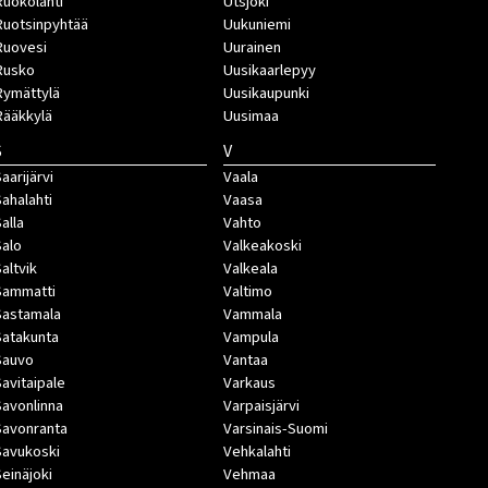
Ruokolahti
Utsjoki
Ruotsinpyhtää
Uukuniemi
Ruovesi
Uurainen
Rusko
Uusikaarlepyy
Rymättylä
Uusikaupunki
Rääkkylä
Uusimaa
S
V
aarijärvi
Vaala
Sahalahti
Vaasa
Salla
Vahto
Salo
Valkeakoski
Saltvik
Valkeala
Sammatti
Valtimo
Sastamala
Vammala
Satakunta
Vampula
Sauvo
Vantaa
Savitaipale
Varkaus
Savonlinna
Varpaisjärvi
Savonranta
Varsinais-Suomi
Savukoski
Vehkalahti
Seinäjoki
Vehmaa