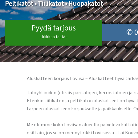
Peltikatot • Tiilikatot • Huopakatot
Pyydä tarjous
✆ 0
- klikkaa tästä -
Aluskatteen korjaus Loviisa – Aluskatteet hyvä tarka
Taloyhtiöiden (eli siis paritalojen, kerrostalojen ja
Etenkin tiilikaton ja peltikaton aluskatteet on hyvä 
tarpeen aluskatteen korjaukselle ja paikkaukselle. O
Me olemme koko Loviisan alueella palveleva kattofirm
osittain, jos se on mennyt rikki Loviisassa – tai Kou