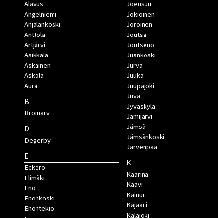
Alavus
Joensuu
Angelniemi
Jokioinen
Anjalankoski
Joroinen
Anttola
Joutsa
Artjärvi
Joutseno
Asikkala
Juankoski
Askainen
Jurva
Askola
Juuka
Aura
Juupajoki
Juva
B
Jyväskylä
Bromarv
Jämijärvi
Jämsä
D
Jämsänkoski
Degerby
Järvenpää
E
K
Eckerö
Kaarina
Elimäki
Kaavi
Eno
Kainuu
Enonkoski
Kajaani
Enontekiö
Kalajoki