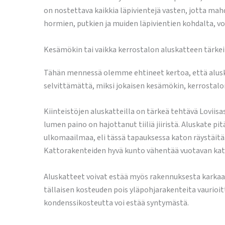
on nostettava kaikkia läpivientejä vasten, jotta mahd
hormien, putkien ja muiden läpivientien kohdalta, v
Kesämökin tai vaikka kerrostalon aluskatteen tärke
Tähän mennessä olemme ehtineet kertoa, että aluskat
selvittämättä, miksi jokaisen kesämökin, kerrostalon
Kiinteistöjen aluskatteilla on tärkeä tehtävä Loviisas
lumen paino on hajottanut tiiliä jiiristä. Aluskate p
ulkomaailmaa, eli tässä tapauksessa katon räystäitä. 
Kattorakenteiden hyvä kunto vähentää vuotavan kato
Aluskatteet voivat estää myös rakennuksesta karkaa
tällaisen kosteuden pois yläpohjarakenteita vaurioi
kondenssikosteutta voi estää syntymästä.