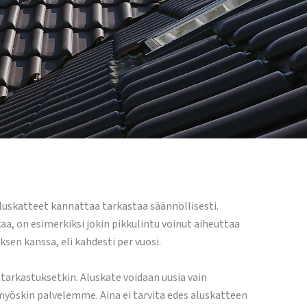
 aluskatteet kannattaa tarkastaa säännöllisesti.
aa, on esimerkiksi jokin pikkulintu voinut aiheuttaa
sen kanssa, eli kahdesti per vuosi.
otarkastuksetkin. Aluskate voidaan uusia vain
a myöskin palvelemme. Aina ei tarvita edes aluskatteen