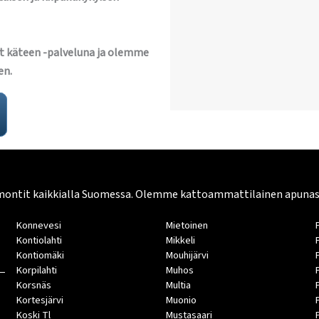
t käteen -palveluna ja olemme
en.
montit kaikkialla Suomessa. Olemme kattoammattilainen apunasi. 
Konnevesi
Mietoinen
Kontiolahti
Mikkeli
Kontiomäki
Mouhijärvi
Korpilahti
Muhos
Korsnäs
Multia
Kortesjärvi
Muonio
Koski Tl
Mustasaari