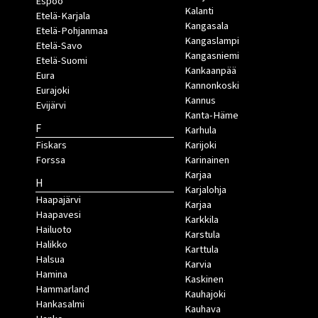
Espoo
Kalanti
Etelä-Karjala
Kangasala
Etelä-Pohjanmaa
Kangaslampi
Etelä-Savo
Kangasniemi
Etelä-Suomi
Kankaanpää
Eura
Kannonkoski
Eurajoki
Kannus
Evijärvi
Kanta-Häme
F
Karhula
Fiskars
Karijoki
Forssa
Karinainen
Karjaa
H
Karjalohja
Haapajärvi
Karjaa
Haapavesi
Karkkila
Hailuoto
Karstula
Halikko
Karttula
Halsua
Karvia
Hamina
Kaskinen
Hammarland
Kauhajoki
Hankasalmi
Kauhava