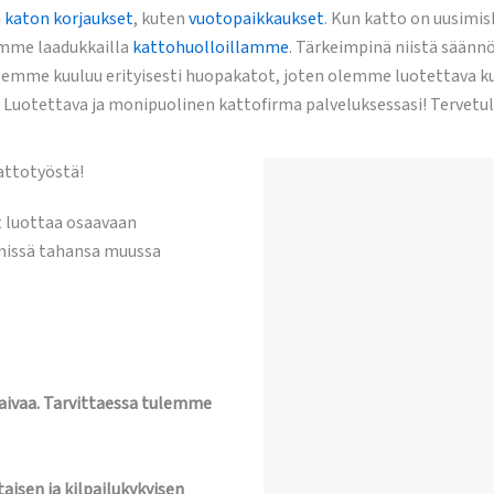
n
katon korjaukset
, kuten
vuotopaikkaukset
. Kun katto on uusimi
ämme laadukkailla
kattohuolloillamme
. Tärkeimpinä niistä säännö
emme kuuluu erityisesti huopakatot, joten olemme luotettava ku
 Luotettava ja monipuolinen kattofirma palveluksessasi! Tervetu
attotyöstä!
t luottaa osaavaan
 missä tahansa muussa
vaivaa. Tarvittaessa tulemme
aisen ja kilpailukykyisen