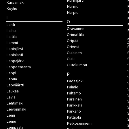
Nurmijärvi
Kärsämäki
Nurmo
Köyliö
Närpiö
L
O
Lahti
Oravainen
Laihia
Orimattila
Laitila
Oripää
Lammi
Orivesi
S
Lapinjärvi
Oulainen
Lapinlahti
Oulu
Lappajärvi
Outokumpu
Lappeenranta
Lappi
P
Lapua
Padasjoki
Lapväärtti
Paimio
Laukaa
Paltamo
Lavia
Parainen
Lehtimäki
Parikkala
Leivonmäki
Parkano
Lemi
Pattijoki
Lemu
Pelkosenniemi
Lempäälä