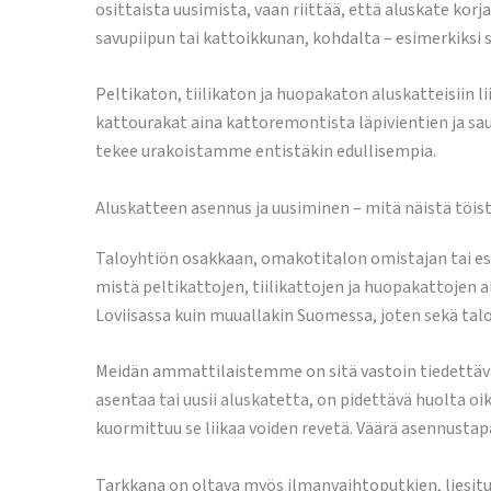
osittaista uusimista, vaan riittää, että aluskate korj
savupiipun tai kattoikkunan, kohdalta – esimerkiksi s
Peltikaton, tiilikaton ja huopakaton aluskatteisiin l
kattourakat aina kattoremontista läpivientien ja 
tekee urakoistamme entistäkin edullisempia.
Aluskatteen asennus ja uusiminen – mitä näistä töist
Taloyhtiön osakkaan, omakotitalon omistajan tai esi
mistä peltikattojen, tiilikattojen ja huopakattojen al
Loviisassa kuin muuallakin Suomessa, joten sekä ta
Meidän ammattilaistemme on sitä vastoin tiedettävä y
asentaa tai uusii aluskatetta, on pidettävä huolta oik
kuormittuu se liikaa voiden revetä. Väärä asennustapa
Tarkkana on oltava myös ilmanvaihtoputkien, liesit