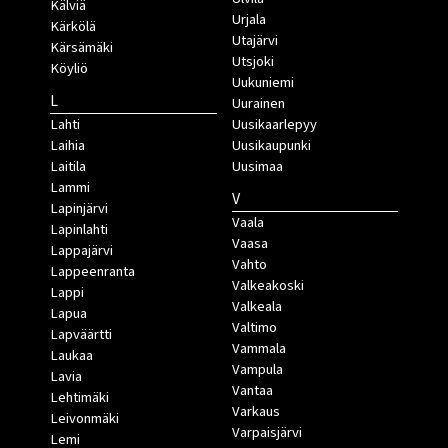
Kälviä
Urjala
Kärkölä
Utajärvi
Kärsämäki
Utsjoki
Köyliö
Uukuniemi
L
Uurainen
Lahti
Uusikaarlepyy
Laihia
Uusikaupunki
Laitila
Uusimaa
Lammi
V
Lapinjärvi
Vaala
Lapinlahti
Vaasa
Lappajärvi
Vahto
Lappeenranta
Valkeakoski
Lappi
Valkeala
Lapua
Valtimo
Lapväärtti
Vammala
Laukaa
Vampula
Lavia
Vantaa
Lehtimäki
Varkaus
Leivonmäki
Varpaisjärvi
Lemi