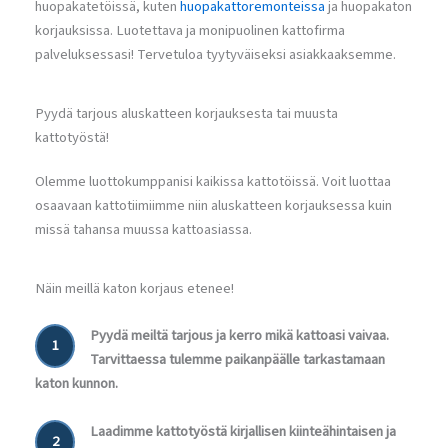
huopakatetöissä, kuten
huopakattoremonteissa
ja huopakaton
korjauksissa. Luotettava ja monipuolinen kattofirma
palveluksessasi! Tervetuloa tyytyväiseksi asiakkaaksemme.
Pyydä tarjous aluskatteen korjauksesta tai muusta
kattotyöstä!
Olemme luottokumppanisi kaikissa kattotöissä. Voit luottaa
osaavaan kattotiimiimme niin aluskatteen korjauksessa kuin
missä tahansa muussa kattoasiassa.
Näin meillä katon korjaus etenee!
Pyydä meiltä tarjous ja kerro mikä kattoasi vaivaa.
1
Tarvittaessa tulemme paikanpäälle tarkastamaan
katon kunnon.
Laadimme kattotyöstä kirjallisen kiinteähintaisen ja
2