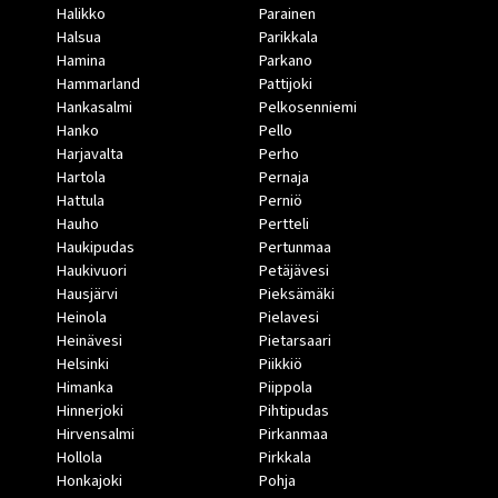
Halikko
Parainen
Halsua
Parikkala
Hamina
Parkano
Hammarland
Pattijoki
Hankasalmi
Pelkosenniemi
Hanko
Pello
Harjavalta
Perho
Hartola
Pernaja
Hattula
Perniö
Hauho
Pertteli
Haukipudas
Pertunmaa
Haukivuori
Petäjävesi
Hausjärvi
Pieksämäki
Heinola
Pielavesi
Heinävesi
Pietarsaari
Helsinki
Piikkiö
Himanka
Piippola
Hinnerjoki
Pihtipudas
Hirvensalmi
Pirkanmaa
Hollola
Pirkkala
Honkajoki
Pohja