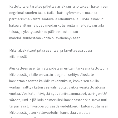
Kattotöitä ei tarvitse pitkittää ainakaan rahoituksen hakemisen
ongelmallisuuden takia. Kaikki kattotyömme voi maksaa
partnerimme kautta saatavalla rahoituksella. Tuota lainaa voi
hakea erittäin helposti meidän kotisivuiltamme löytyvän linkin
takaa, ja yksityisasiakas pääsee nauttimaan
mahdollisuudestaan kotitalousvähennykseen.
Miksi aluskatteet pitää asentaa, ja tarvittaessa uusia
Mikkelissä?
Aluskatteen asentamista pidetään erittäin tärkeänä kattotyönä
Mikkelissä, ja tälle on varsin looginen selitys. Aluskate
kannattaa asentaa kaikkiin rakennuksiin, koska sen avulla
voidaan välttyä katon vesivahingolta, vaikka vesikatto alkaisi
vuotaa. Vesikaton tiiviyttä syövät niin sammaleet, auringon UV-
säteet, lumi ja jää kuin esimerkiksi ilmansaasteetkin. Kova tuuli
tai painava lumivaippa voi saada uudehkonkin katon vuotamaan
Mikkelissä, joten kattovuotoihin kannattaa varautua