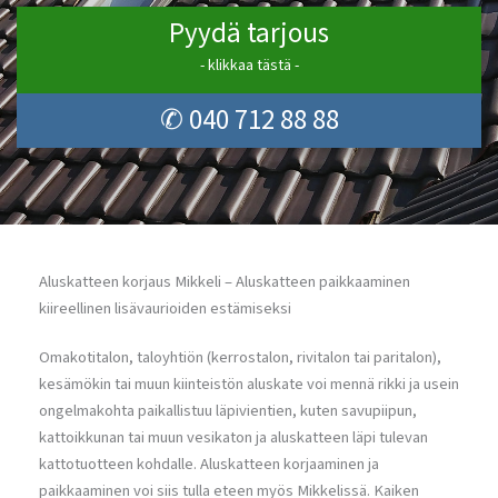
Pyydä tarjous
- klikkaa tästä -
✆ 040 712 88 88
Aluskatteen korjaus Mikkeli – Aluskatteen paikkaaminen
kiireellinen lisävaurioiden estämiseksi
Omakotitalon, taloyhtiön (kerrostalon, rivitalon tai paritalon),
kesämökin tai muun kiinteistön aluskate voi mennä rikki ja usein
ongelmakohta paikallistuu läpivientien, kuten savupiipun,
kattoikkunan tai muun vesikaton ja aluskatteen läpi tulevan
kattotuotteen kohdalle. Aluskatteen korjaaminen ja
paikkaaminen voi siis tulla eteen myös Mikkelissä. Kaiken