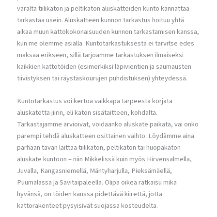
varalta tiilikaton ja peltikaton aluskatteiden kunto kannattaa
tarkastaa usein. Aluskatteen kunnon tarkastus hoituu yhtä
aikaa muun kattokokonaisuuden kunnon tarkastamisen kanssa,
kun me olemme asialla. Kuntotarkastuksesta ei tarvitse edes
maksaa erikseen, sillä tarjoamme tarkastuksen ilmaiseksi
kaikkien kattotöiden (esimerkiksi läpivientien ja saumausten
tiivistyksen tai räystäskourujen puhdistuksen) yhteydessä.
Kuntotarkastus voi kertoa vaikkapa tarpeesta korjata
aluskatetta jiirin, eli katon sisätaitteen, kohdalta.
Tarkastajamme arvioivat, voidaanko aluskate paikata, vai onko
parempi tehdä aluskatteen osittainen vaihto. Löydämme aina
parhaan tavan laittaa tiilikaton, peltikaton tai huopakaton
aluskate kuntoon – niin Mikkelissä kuin myös Hirvensalmella,
Juvalla, Kangasniemellä, Mäntyharjulla, Pieksämäellä,
Puumalassa ja Savitaipaleella. Olipa oikea ratkaisu mikä
hyvänsä, on töiden kanssa pidettävä kiirettä, jotta
kattorakenteet pysyisivät suojassa kosteudelta.