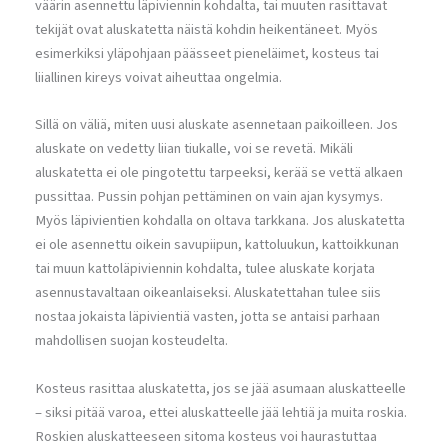
väärin asennettu läpiviennin kohdalta, tai muuten rasittavat
tekijät ovat aluskatetta näistä kohdin heikentäneet. Myös
esimerkiksi yläpohjaan päässeet pieneläimet, kosteus tai
liiallinen kireys voivat aiheuttaa ongelmia.
Sillä on väliä, miten uusi aluskate asennetaan paikoilleen. Jos
aluskate on vedetty liian tiukalle, voi se revetä. Mikäli
aluskatetta ei ole pingotettu tarpeeksi, kerää se vettä alkaen
pussittaa. Pussin pohjan pettäminen on vain ajan kysymys.
Myös läpivientien kohdalla on oltava tarkkana. Jos aluskatetta
ei ole asennettu oikein savupiipun, kattoluukun, kattoikkunan
tai muun kattoläpiviennin kohdalta, tulee aluskate korjata
asennustavaltaan oikeanlaiseksi. Aluskatettahan tulee siis
nostaa jokaista läpivientiä vasten, jotta se antaisi parhaan
mahdollisen suojan kosteudelta.
Kosteus rasittaa aluskatetta, jos se jää asumaan aluskatteelle
– siksi pitää varoa, ettei aluskatteelle jää lehtiä ja muita roskia.
Roskien aluskatteeseen sitoma kosteus voi haurastuttaa