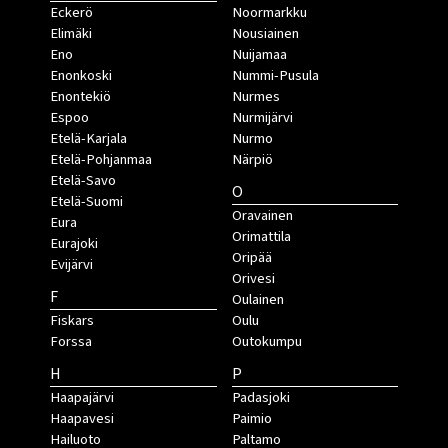
Eckerö
Noormarkku
Elimäki
Nousiainen
Eno
Nuijamaa
Enonkoski
Nummi-Pusula
Enontekiö
Nurmes
Espoo
Nurmijärvi
Etelä-Karjala
Nurmo
Etelä-Pohjanmaa
Närpiö
Etelä-Savo
O
Etelä-Suomi
Oravainen
Eura
Orimattila
Eurajoki
Oripää
Evijärvi
Orivesi
F
Oulainen
Fiskars
Oulu
Forssa
Outokumpu
H
P
Haapajärvi
Padasjoki
Haapavesi
Paimio
Hailuoto
Paltamo