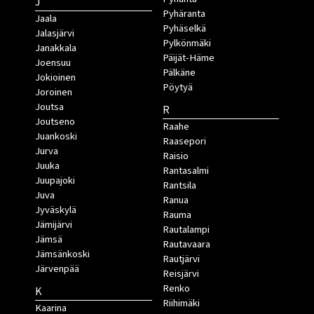
J
Pyhäranta
Jaala
Pyhäselkä
Jalasjärvi
Pylkönmäki
Janakkala
Päijät-Häme
Joensuu
Pälkäne
Jokioinen
Pöytyä
Joroinen
Joutsa
R
Joutseno
Raahe
Juankoski
Raasepori
Jurva
Raisio
Juuka
Rantasalmi
Juupajoki
Rantsila
Juva
Ranua
Jyväskylä
Rauma
Jämijärvi
Rautalampi
Jämsä
Rautavaara
Jämsänkoski
Rautjärvi
Järvenpää
Reisjärvi
Renko
K
Riihimäki
Kaarina