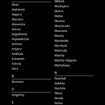
Mikkeli
Akaa
Mouhijärvi
Alahärmä
Muhos
Alajärvi
Multia
Alastaro
Muonio
Alavieska
Mustasaari
Alavus
Muurame
Angelniemi
Muurla
Anjalankoski
Mynämäki
Anttola
Myrskylä
Artjärvi
Mäntsälä
Asikkala
Mänttä
Askainen
Mänttä-Vilppula
Askola
Mäntyharju
Aura
N
B
Naantali
Bromarv
Nakkila
Nastola
D
Nilsiä
Degerby
Nivala
E
Nokia