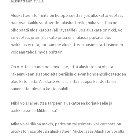
aluskatteen avulla.
Aluskatteen toiminta on helppo selittää: jos ulkokatto vuotaa,
päätyvät kaikki vuotovedet aluskatteelle, mikä valuttaa ne
oikopäätä ulos katolta (eli räystäille). Jos aluskate on rikki, voi
se vuotaa, joten aluskate pitää ensi tilassa paikata. Jos
paikkaus ei riitä, tarjoamme aluskatteen uusimista. Uusiminen
voidaan tehdä myös osittain.
On otettava huomioon myös se, että aluskate voi ohjata
rakennuksen sisäpuolelta peräisin olevan kondenssikosteuden
ulos katon alta. Aluskate voi siis antaa suojaa kahdesta eri
suunnasta tulevilta kosteusuhilta.
Mikä voisi aiheuttaa tarpeen aluskatteen korjaukselle ja
paikkaukselle Mikkelissä?
Mikä voisi rikkoa mökin, paritalon tai esimerkiksi kerrostalon
ulkokaton alla olevan aluskatteen Mikkelissä? Aluskate voi olla