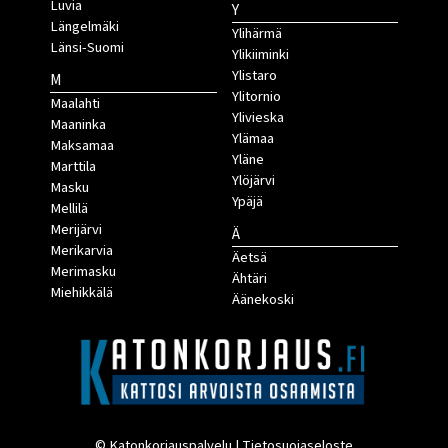
Luvia
Y
Längelmäki
Ylihärmä
Länsi-Suomi
Ylikiiminki
Ylistaro
M
Ylitornio
Maalahti
Ylivieska
Maaninka
Ylämaa
Maksamaa
Yläne
Marttila
Ylöjärvi
Masku
Ypäjä
Mellilä
Merijärvi
Ä
Merikarvia
Äetsä
Merimasku
Ähtäri
Miehikkälä
Äänekoski
© Katonkorjauspalvelu |
Tietosuojaseloste