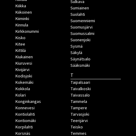
Sulkava
Kiikka
Sumiainen
Kiikoinen
Suolahti
Kiiminki
Suomenniemi
Kinnula
Suomusjärvi
Kirkkonummi
Suomussalmi
Kisko
Suonenjoki
Kitee
Sysmä
Kittilä
Säkylä
Kiukainen
Säynätsalo
Kiuruvesi
Sääksmäki
Kivijärvi
T
Kodisjoki
Kokemäki
Taipalsaari
Kokkola
Taivalkoski
Kolari
Taivassalo
Konginkangas
Tammela
Konnevesi
Tampere
Kontiolahti
Tarvasjoki
Kontiomäki
Teerijärvi
Korpilahti
Teisko
Korsnäs
Temmes