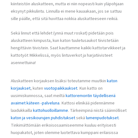
kiinteistön aluskatteen, mutta ei niin nopeasti kuin yläpohjaan
eksynyt pikkulintu. Linnulla ei mene kauaakaan, jos se sattuu
sille päälle, että sitä huvittaa nokkia aluskatteeseen reikiä.
Sekä linnut että lehdet (ynnä muut roskat) pidetään pois
aluskatteen kimpusta, kun katon tuuletusaukot tiivistetään
hengittävin tiivistein. Saat kauttamme kaikki kattotarvikkeet ja
kattotyöt Mikkelissä, myös lintuverkot ja harjatiivisteet
asennettuina!
Aluskatteen korjauksen lisäksi toteutamme muutkin
katon
korjaukset
, kuten
vuotopaikkaukset
. Kun katto on
uusimiskunnossa, saat meiltä
kattoremontin täydellisenä
avaimet käteen -palveluna
. Kattosi elinikää pidennämme
laadukkailla
kattohuolloillamme
. Tärkeimpinä niistä säännölliset
katon ja vesikourujen puhdistukset
sekä
lumenpudotukset
.
Tinkimättömään erikoisosaamiseemme kuuluu erityisesti
huopakatot, joten olemme luotettava kumppani erilaisissa