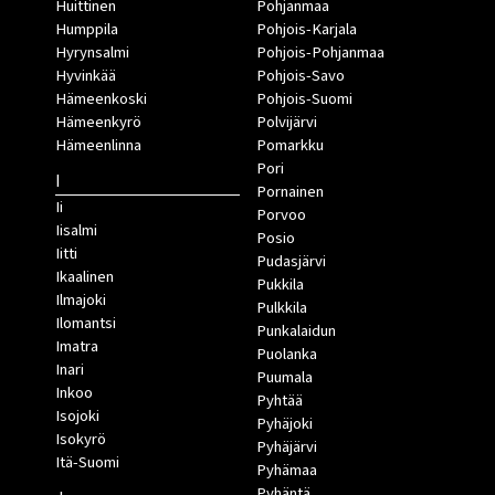
Huittinen
Pohjanmaa
Humppila
Pohjois-Karjala
Hyrynsalmi
Pohjois-Pohjanmaa
Hyvinkää
Pohjois-Savo
Hämeenkoski
Pohjois-Suomi
Hämeenkyrö
Polvijärvi
Hämeenlinna
Pomarkku
Pori
I
Pornainen
Ii
Porvoo
Iisalmi
Posio
Iitti
Pudasjärvi
Ikaalinen
Pukkila
Ilmajoki
Pulkkila
Ilomantsi
Punkalaidun
Imatra
Puolanka
Inari
Puumala
Inkoo
Pyhtää
Isojoki
Pyhäjoki
Isokyrö
Pyhäjärvi
Itä-Suomi
Pyhämaa
Pyhäntä