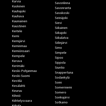
Karvia
Savonlinna
Kaskinen
Savonranta
Kauhajoki
Savukoski
Kauhava
Seinäjoki
Kauniainen
Sievi
Kaustinen
Siikainen
Keitele
Siikajoki
Kemi
Siikalatva
Kemijärvi
Siilinjärvi
Keminmaa
Simo
Kemiönsaari
Simpele
Kempele
Sipoo
Kerava
Sippola
Kerimäki
Siuntio
Keski-Pohjanmaa
Snappertuna
Keski-Suomi
Sodankylä
Kestilä
Soini
Kesälahti
Somerniemi
Keuruu
Somero
Kihniö
Sonkajärvi
Kiihtelysvaara
Sotkamo
Kiikala