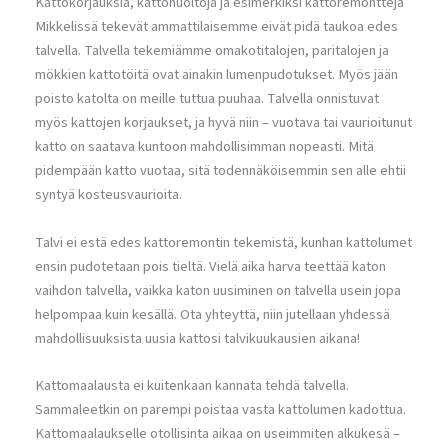
Kattokorjauksia, kattohuoltoja ja esimerkiksi kattoremontteja
Mikkelissä tekevät ammattilaisemme eivät pidä taukoa edes
talvella. Talvella tekemiämme omakotitalojen, paritalojen ja
mökkien kattotöitä ovat ainakin lumenpudotukset. Myös jään
poisto katolta on meille tuttua puuhaa. Talvella onnistuvat
myös kattojen korjaukset, ja hyvä niin – vuotava tai vaurioitunut
katto on saatava kuntoon mahdollisimman nopeasti. Mitä
pidempään katto vuotaa, sitä todennäköisemmin sen alle ehtii
syntyä kosteusvaurioita.
Talvi ei estä edes kattoremontin tekemistä, kunhan kattolumet
ensin pudotetaan pois tieltä. Vielä aika harva teettää katon
vaihdon talvella, vaikka katon uusiminen on talvella usein jopa
helpompaa kuin kesällä. Ota yhteyttä, niin jutellaan yhdessä
mahdollisuuksista uusia kattosi talvikuukausien aikana!
Kattomaalausta ei kuitenkaan kannata tehdä talvella.
Sammaleetkin on parempi poistaa vasta kattolumen kadottua.
Kattomaalaukselle otollisinta aikaa on useimmiten alkukesä –