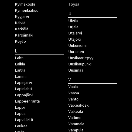
Kylmäkoski
Töysä
Kymenlaakso
U
Kyyjärvi
Ulvila
Kälviä
Urjala
Kärkölä
Utajärvi
Kärsämäki
Utsjoki
Köyliö
Uukuniemi
L
Uurainen
Lahti
Uusikaarlepyy
Laihia
Uusikaupunki
Laitila
Uusimaa
Lammi
V
Lapinjärvi
Vaala
Lapinlahti
Vaasa
Lappajärvi
Vahto
Lappeenranta
Valkeakoski
Lappi
Valkeala
Lapua
Valtimo
Lapväärtti
Vammala
Laukaa
Vampula