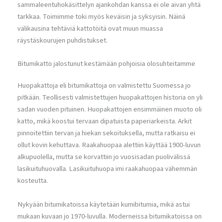
sammaleentuhokäsittelyn ajankohdan kanssa ei ole aivan yhtä
tarkkaa. Toimimme toki myös keväisin ja syksyisin. Näinä
välikausina tehtäviä kattotöitä ovat muun muassa
räystäskourujen puhdistukset.
Bitumikatto jalostunut kestämään pohjoisia olosuhteitamme
Huopakattoja eli bitumikattoja on valmistettu Suomessa jo
pitkään. Teollisesti valmistettujen huopakattojen historia on yli
sadan vuoden pituinen. Huopakattojen ensimmäinen muoto oli
katto, mikä koostui tervaan dipatuista paperiarkeista. Arkit
pinnoitettiin tervan ja hiekan sekoituksella, mutta ratkaisu ei
ollut kovin kehuttava. Raakahuopaa alettiin käyttää 1900-luvun
alkupuolella, mutta se korvattiin jo vuosisadan puolivälissä
lasikuituhuovalla. Lasikuituhuopa imi raakahuopaa vähemmän
kosteutta.
Nykyään bitumikatoissa käytetään kumibitumia, mikä astui
mukaan kuvaan jo 1970-luvulla. Moderneissa bitumikatoissa on