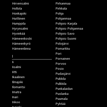
Hirvensalmi
Pirkanmaa
Hollola
Pirkkala
Honkajoki
Pohja
Huittinen
Pohjanmaa
Humppila
Pohjois-Karjala
Hyrynsalmi
Pohjois-Pohjanmaa
Hyvinkää
Pohjois-Savo
Hämeenkoski
Pohjois-Suomi
Hämeenkyrö
Polvijärvi
Hämeenlinna
Pomarkku
Pori
I
Pornainen
Ii
Porvoo
Iisalmi
Posio
Iitti
Pudasjärvi
Ikaalinen
Pukkila
Ilmajoki
Pulkkila
Ilomantsi
Punkalaidun
Imatra
Puolanka
Inari
Puumala
Inkoo
Pyhtää