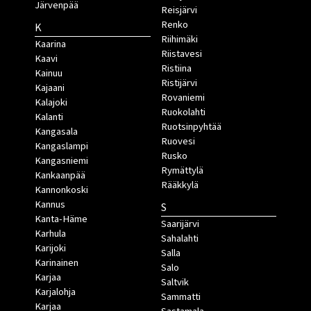
Järvenpää
Reisjärvi
Renko
K
Riihimäki
Kaarina
Riistavesi
Kaavi
Ristiina
Kainuu
Ristijärvi
Kajaani
Rovaniemi
Kalajoki
Ruokolahti
Kalanti
Ruotsinpyhtää
Kangasala
Ruovesi
Kangaslampi
Rusko
Kangasniemi
Rymättylä
Kankaanpää
Rääkkylä
Kannonkoski
Kannus
S
Kanta-Häme
Saarijärvi
Karhula
Sahalahti
Karijoki
Salla
Karinainen
Salo
Karjaa
Saltvik
Karjalohja
Sammatti
Karjaa