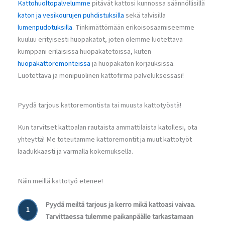
Kattohuoltopalvelumme
pitävät kattosi kunnossa säännöllisillä
katon ja vesikourujen puhdistuksilla
sekä talvisilla
lumenpudotuksilla
. Tinkimättömään erikoisosaamiseemme
kuuluu erityisesti huopakatot, joten olemme luotettava
kumppani erilaisissa huopakatetöissä, kuten
huopakattoremonteissa
ja huopakaton korjauksissa.
Luotettava ja monipuolinen kattofirma palveluksessasi!
Pyydä tarjous kattoremontista tai muusta kattotyöstä!
Kun tarvitset kattoalan rautaista ammattilaista katollesi, ota
yhteyttä! Me toteutamme kattoremontit ja muut kattotyöt
laadukkaasti ja varmalla kokemuksella.
Näin meillä kattotyö etenee!
Pyydä meiltä tarjous ja kerro mikä kattoasi vaivaa.
1
Tarvittaessa tulemme paikanpäälle tarkastamaan