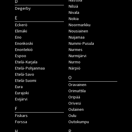
Nastola
D
Nilsiä
Degerby
Nivala
E
Nokia
Eckerö
Noormarkku
Elimäki
Nousiainen
Eno
Nuijamaa
Enonkoski
Nummi-Pusula
Enontekiö
Nurmes
Espoo
Nurmijärvi
Etelä-Karjala
Nurmo
Etelä-Pohjanmaa
Närpiö
Etelä-Savo
O
Etelä-Suomi
Oravainen
Eura
Orimattila
Eurajoki
Oripää
Evijärvi
Orivesi
F
Oulainen
Fiskars
Oulu
Forssa
Outokumpu
H
P