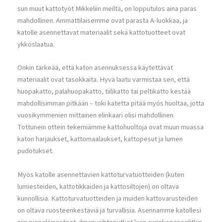
sun muut kattotyöt Mikkeliin meiltä, on lopputulos aina paras
mahdollinen. Ammattilaisemme ovat parasta A-luokkaa, ja
katolle asennettavat materiaalit sekä kattotuotteet ovat
ykköslaatua.
Onkin tärkeää, että katon asennuksessa käytettävät
materiaalit ovat tasokkaita. Hyvä laatu varmistaa sen, että
huopakatto, palahuopakatto, tiilikatto tai peltikatto kestää
mahdollisimman pitkään – toki katetta pitää myös huoltaa, jotta
vuosikymmenien mittainen elinkaari olisi mahdollinen.
Tottunein ottein tekemiämme kattohuoltoja ovat muun muassa
katon harjaukset, kattomaalaukset, kattopesut ja lumen
pudotukset.
Myös katolle asennettavien kattoturvatuotteiden (kuten
lumiesteiden, kattotikkaiden ja kattosiltojen) on oltava
kunnollisia. Kattoturvatuotteiden ja muiden kattovarusteiden
on oltava ruosteenkestäviä ja turvallisia. Asennamme katollesi