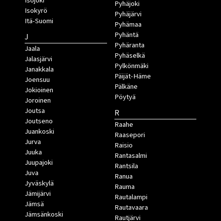
Isojoki
Pyhäjoki
Isokyrö
Pyhäjärvi
Itä-Suomi
Pyhämaa
Pyhäntä
J
Pyhäranta
Jaala
Pyhäselkä
Jalasjärvi
Pylkönmäki
Janakkala
Päijät-Häme
Joensuu
Pälkäne
Jokioinen
Pöytyä
Joroinen
Joutsa
R
Joutseno
Raahe
Juankoski
Raasepori
Jurva
Raisio
Juuka
Rantasalmi
Juupajoki
Rantsila
Juva
Ranua
Jyväskylä
Rauma
Jämijärvi
Rautalampi
Jämsä
Rautavaara
Jämsänkoski
Rautjärvi