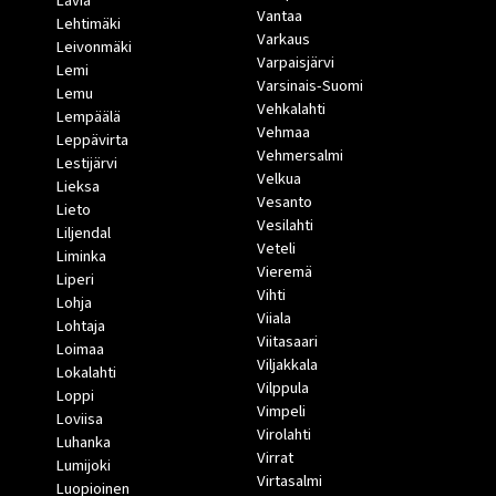
Lavia
Vantaa
Lehtimäki
Varkaus
Leivonmäki
Varpaisjärvi
Lemi
Varsinais-Suomi
Lemu
Vehkalahti
Lempäälä
Vehmaa
Leppävirta
Vehmersalmi
Lestijärvi
Velkua
Lieksa
Vesanto
Lieto
Vesilahti
Liljendal
Veteli
Liminka
Vieremä
Liperi
Vihti
Lohja
Viiala
Lohtaja
Viitasaari
Loimaa
Viljakkala
Lokalahti
Vilppula
Loppi
Vimpeli
Loviisa
Virolahti
Luhanka
Virrat
Lumijoki
Virtasalmi
Luopioinen