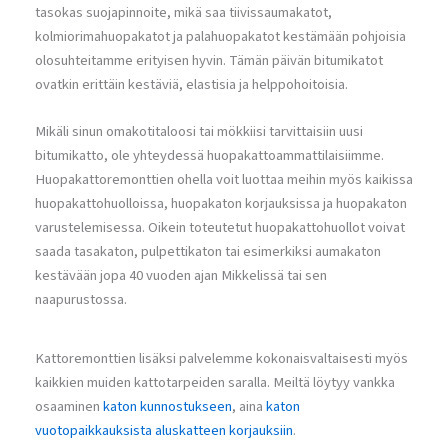
tasokas suojapinnoite, mikä saa tiivissaumakatot,
kolmiorimahuopakatot ja palahuopakatot kestämään pohjoisia
olosuhteitamme erityisen hyvin. Tämän päivän bitumikatot
ovatkin erittäin kestäviä, elastisia ja helppohoitoisia.
Mikäli sinun omakotitaloosi tai mökkiisi tarvittaisiin uusi
bitumikatto, ole yhteydessä huopakattoammattilaisiimme.
Huopakattoremonttien ohella voit luottaa meihin myös kaikissa
huopakattohuolloissa, huopakaton korjauksissa ja huopakaton
varustelemisessa. Oikein toteutetut huopakattohuollot voivat
saada tasakaton, pulpettikaton tai esimerkiksi aumakaton
kestävään jopa 40 vuoden ajan Mikkelissä tai sen
naapurustossa.
Kattoremonttien lisäksi palvelemme kokonaisvaltaisesti myös
kaikkien muiden kattotarpeiden saralla. Meiltä löytyy vankka
osaaminen
katon kunnostukseen
, aina
katon
vuotopaikkauksista
aluskatteen korjauksiin
.