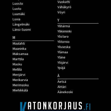
Vuokatti
Luosto
Vähäkyrö
Luoto
Vöyri
Luumäki
Luvia
Y
Längelmäki
Ylihärmä
Länsi-Suomi
Ylikiiminki
Ylistaro
M
Ylitornio
Maalahti
Ylivieska
Maaninka
Ylämaa
Maksamaa
Yläne
Marttila
Ylöjärvi
Masku
Ypäjä
Mellilä
Merijärvi
Ä
Merikarvia
Äetsä
Merimasku
Ähtäri
Miehikkälä
Äänekoski