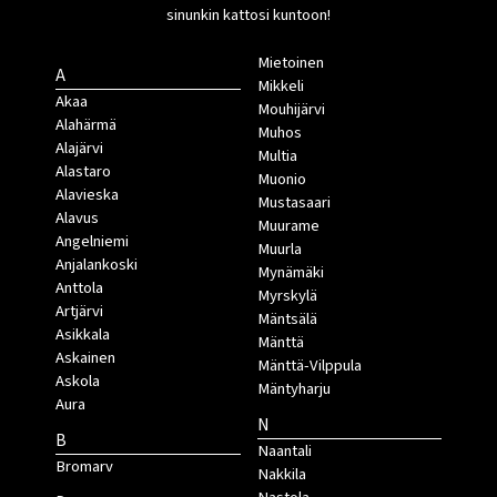
sinunkin kattosi kuntoon!
Mietoinen
A
Mikkeli
Akaa
Mouhijärvi
Alahärmä
Muhos
Alajärvi
Multia
Alastaro
Muonio
Alavieska
Mustasaari
Alavus
Muurame
Angelniemi
Muurla
Anjalankoski
Mynämäki
Anttola
Myrskylä
Artjärvi
Mäntsälä
Asikkala
Mänttä
Askainen
Mänttä-Vilppula
Askola
Mäntyharju
Aura
N
B
Naantali
Bromarv
Nakkila