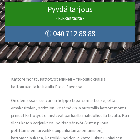
Pyydä tarjous
- klikkaa tästä -
✆ 040 712 88 88
Kattoremontti, kattotyöt Mikkeli – Ykkösluokkaisia
kattourakoita kaikkialla Etelä-Savossa
On olemassa eräs varsin helppo tapa varmistaa se, että
omakotitalon, paritalon, kesämökin ja autotallin kattoremontit
ja muut kattotyöt onnistuvat parhaalla mahdollisella tavalla. Kun
tilaat katon korjauksen, peltisepäntyöt (kuten piipun
pellittämisen tai vaikka piipunhatun asentamisen),
kattomaalauksen, kattoikkunoiden ja kattoluukun uusimisen