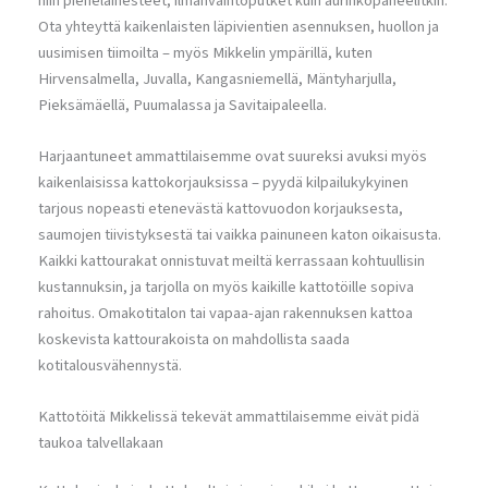
niin pieneläinesteet, ilmanvaihtoputket kuin aurinkopaneelitkin.
Ota yhteyttä kaikenlaisten läpivientien asennuksen, huollon ja
uusimisen tiimoilta – myös Mikkelin ympärillä, kuten
Hirvensalmella, Juvalla, Kangasniemellä, Mäntyharjulla,
Pieksämäellä, Puumalassa ja Savitaipaleella.
Harjaantuneet ammattilaisemme ovat suureksi avuksi myös
kaikenlaisissa kattokorjauksissa – pyydä kilpailukykyinen
tarjous nopeasti etenevästä kattovuodon korjauksesta,
saumojen tiivistyksestä tai vaikka painuneen katon oikaisusta.
Kaikki kattourakat onnistuvat meiltä kerrassaan kohtuullisin
kustannuksin, ja tarjolla on myös kaikille kattotöille sopiva
rahoitus. Omakotitalon tai vapaa-ajan rakennuksen kattoa
koskevista kattourakoista on mahdollista saada
kotitalousvähennystä.
Kattotöitä Mikkelissä tekevät ammattilaisemme eivät pidä
taukoa talvellakaan