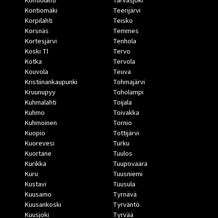
Kontiolahti
Tarvasjoki
Kontiomäki
Teerijärvi
Korpilahti
Teisko
Korsnäs
Temmes
Kortesjärvi
Tenhola
Koski Tl
Tervo
Kotka
Tervola
Kouvola
Teuva
Kristiinankaupunki
Tohmajärvi
Kruunupyy
Toholampi
Kuhmalahti
Toijala
Kuhmo
Toivakka
Kuhmoinen
Tornio
Kuopio
Tottijärvi
Kuorevesi
Turku
Kuortane
Tuulos
Kurikka
Tuupovaara
Kuru
Tuusniemi
Kustavi
Tuusula
Kuusamo
Tyrnävä
Kuusankoski
Tyrväntö
Kuusjoki
Tyrvää