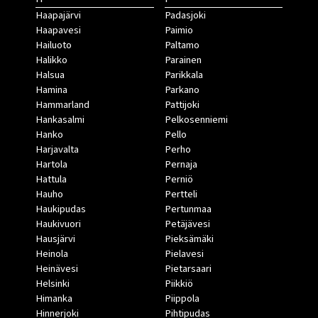
Haapajärvi
Padasjoki
Haapavesi
Paimio
Hailuoto
Paltamo
Halikko
Parainen
Halsua
Parikkala
Hamina
Parkano
Hammarland
Pattijoki
Hankasalmi
Pelkosenniemi
Hanko
Pello
Harjavalta
Perho
Hartola
Pernaja
Hattula
Perniö
Hauho
Pertteli
Haukipudas
Pertunmaa
Haukivuori
Petäjävesi
Hausjärvi
Pieksämäki
Heinola
Pielavesi
Heinävesi
Pietarsaari
Helsinki
Piikkiö
Himanka
Piippola
Hinnerjoki
Pihtipudas