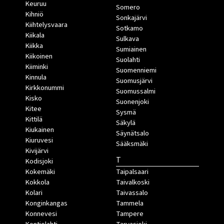
Keuruu
Somero
Kihniö
Sonkajärvi
Kiihtelysvaara
Sotkamo
Kiikala
Sulkava
Kiikka
Sumiainen
Kiikoinen
Suolahti
Kiiminki
Suomenniemi
Kinnula
Suomusjärvi
Kirkkonummi
Suomussalmi
Kisko
Suonenjoki
Kitee
Sysmä
Kittilä
Säkylä
Kiukainen
Säynätsalo
Kiuruvesi
Sääksmäki
Kivijärvi
T
Kodisjoki
Kokemäki
Taipalsaari
Kokkola
Taivalkoski
Kolari
Taivassalo
Konginkangas
Tammela
Konnevesi
Tampere