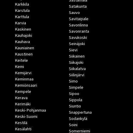
Sastamala
Karkkila
Satakunta
Karstula
Sauvo
Karttula
Savitaipale
Karvia
Savonlinna
Kaskinen
Savonranta
Kauhajoki
Savukoski
Kauhava
Seinäjoki
Kauniainen
Sievi
Kaustinen
Siikainen
Keitele
Siikajoki
Kemi
Siikalatva
Kemijärvi
Siilinjärvi
Keminmaa
Simo
Kemiönsaari
Simpele
Kempele
Sipoo
Kerava
Sippola
Kerimäki
Siuntio
Keski-Pohjanmaa
Snappertuna
Keski-Suomi
Sodankylä
Kestilä
Soini
Kesälahti
Somerniemi