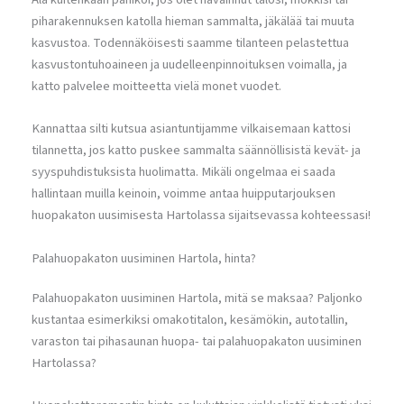
piharakennuksen katolla hieman sammalta, jäkälää tai muuta
kasvustoa. Todennäköisesti saamme tilanteen pelastettua
kasvustontuhoaineen ja uudelleenpinnoituksen voimalla, ja
katto palvelee moitteetta vielä monet vuodet.
Kannattaa silti kutsua asiantuntijamme vilkaisemaan kattosi
tilannetta, jos katto puskee sammalta säännöllisistä kevät- ja
syyspuhdistuksista huolimatta. Mikäli ongelmaa ei saada
hallintaan muilla keinoin, voimme antaa huipputarjouksen
huopakaton uusimisesta Hartolassa sijaitsevassa kohteessasi!
Palahuopakaton uusiminen Hartola, hinta?
Palahuopakaton uusiminen Hartola, mitä se maksaa? Paljonko
kustantaa esimerkiksi omakotitalon, kesämökin, autotallin,
varaston tai pihasaunan huopa- tai palahuopakaton uusiminen
Hartolassa?