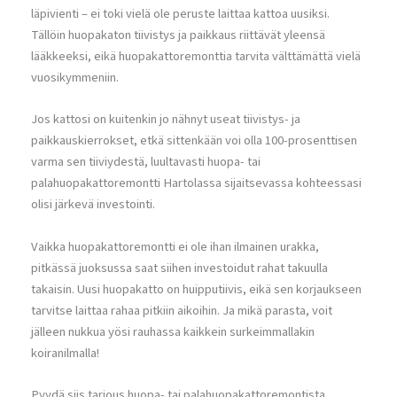
läpivienti – ei toki vielä ole peruste laittaa kattoa uusiksi.
Tällöin huopakaton tiivistys ja paikkaus riittävät yleensä
lääkkeeksi, eikä huopakattoremonttia tarvita välttämättä vielä
vuosikymmeniin.
Jos kattosi on kuitenkin jo nähnyt useat tiivistys- ja
paikkauskierrokset, etkä sittenkään voi olla 100-prosenttisen
varma sen tiiviydestä, luultavasti huopa- tai
palahuopakattoremontti Hartolassa sijaitsevassa kohteessasi
olisi järkevä investointi.
Vaikka huopakattoremontti ei ole ihan ilmainen urakka,
pitkässä juoksussa saat siihen investoidut rahat takuulla
takaisin. Uusi huopakatto on huipputiivis, eikä sen korjaukseen
tarvitse laittaa rahaa pitkiin aikoihin. Ja mikä parasta, voit
jälleen nukkua yösi rauhassa kaikkein surkeimmallakin
koiranilmalla!
Pyydä siis tarjous huopa- tai palahuopakattoremontista