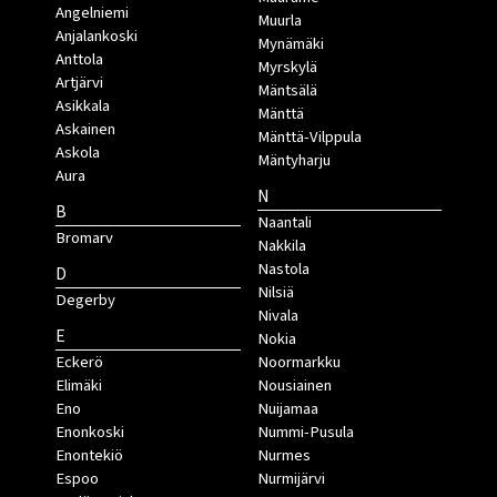
Angelniemi
Muurla
Anjalankoski
Mynämäki
Anttola
Myrskylä
Artjärvi
Mäntsälä
Asikkala
Mänttä
Askainen
Mänttä-Vilppula
Askola
Mäntyharju
Aura
N
B
Naantali
Bromarv
Nakkila
Nastola
D
Nilsiä
Degerby
Nivala
E
Nokia
Eckerö
Noormarkku
Elimäki
Nousiainen
Eno
Nuijamaa
Enonkoski
Nummi-Pusula
Enontekiö
Nurmes
Espoo
Nurmijärvi