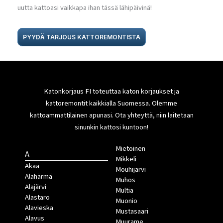
uutta kattoasi vaikkapa ihan tässä lähipäivinä!
PYYDÄ TARJOUS KATTOREMONTISTA
Katonkorjaus FI toteuttaa katon korjaukset ja
kattoremontit kaikkialla Suomessa. Olemme
kattoammattilainen apunasi. Ota yhteyttä, niin laitetaan
sinunkin kattosi kuntoon!
Mietoinen
A
Mikkeli
Akaa
Mouhijärvi
Alahärmä
Muhos
Alajärvi
Multia
Alastaro
Muonio
Alavieska
Mustasaari
Alavus
Muurame