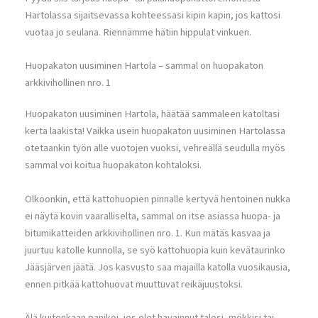
Hartolassa sijaitsevassa kohteessasi kipin kapin, jos kattosi
vuotaa jo seulana. Riennämme hätiin hippulat vinkuen.
Huopakaton uusiminen Hartola – sammal on huopakaton
arkkivihollinen nro. 1
Huopakaton uusiminen Hartola, häätää sammaleen katoltasi
kerta laakista! Vaikka usein huopakaton uusiminen Hartolassa
otetaankin työn alle vuotojen vuoksi, vehreällä seudulla myös
sammal voi koitua huopakaton kohtaloksi.
Olkoonkin, että kattohuopien pinnalle kertyvä hentoinen nukka
ei näytä kovin vaaralliselta, sammal on itse asiassa huopa- ja
bitumikatteiden arkkivihollinen nro. 1. Kun mätäs kasvaa ja
juurtuu katolle kunnolla, se syö kattohuopia kuin kevätaurinko
Jääsjärven jäätä. Jos kasvusto saa majailla katolla vuosikausia,
ennen pitkää kattohuovat muuttuvat reikäjuustoksi.
Älä kuitenkaan panikoi, jos olet havainnut talosi, mökkisi tai