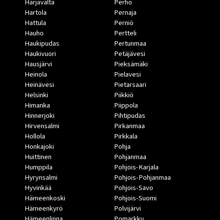
Harjavalta
Perho
Hartola
Pernaja
Hattula
Perniö
Hauho
Pertteli
Haukipudas
Pertunmaa
Haukivuori
Petäjävesi
Hausjärvi
Pieksämäki
Heinola
Pielavesi
Heinävesi
Pietarsaari
Helsinki
Piikkiö
Himanka
Piippola
Hinnerjoki
Pihtipudas
Hirvensalmi
Pirkanmaa
Hollola
Pirkkala
Honkajoki
Pohja
Huittinen
Pohjanmaa
Humppila
Pohjois-Karjala
Hyrynsalmi
Pohjois-Pohjanmaa
Hyvinkää
Pohjois-Savo
Hämeenkoski
Pohjois-Suomi
Hämeenkyrö
Polvijärvi
Hämeenlinna
Pomarkku