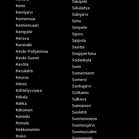
Siikajoki
Kemi
Siikalatva
Kemijärvi
Siilinjärvi
Keminmaa
Simo
Kemiönsaari
Simpele
Kempele
Sipoo
Kerava
Sippola
Kerimäki
Siuntio
Keski-Pohjanmaa
Snappertuna
Keski-Suomi
Sodankylä
Kestilä
Soini
Kesälahti
Somerniemi
Keuruu
Somero
Kihniö
Sonkajärvi
Kiihtelysvaara
Sotkamo
Kiikala
Sulkava
Kiikka
Sumiainen
Kiikoinen
Suolahti
Kiiminki
Suomenniemi
Kinnula
Suomusjärvi
Kirkkonummi
Suomussalmi
Kisko
Suonenjoki