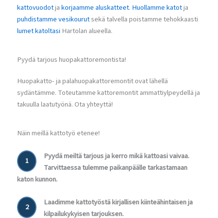
kattovuodot
ja
korjaamme aluskatteet
.
Huollamme katot
ja
puhdistamme vesikourut
sekä talvella poistamme tehokkaasti
lumet katoltasi
Hartolan alueella.
Pyydä tarjous huopakattoremontista!
Huopakatto- ja palahuopakattoremontit ovat lähellä
sydäntämme. Toteutamme kattoremontit ammattiylpeydellä ja
takuulla laatutyönä. Ota yhteyttä!
Näin meillä kattotyö etenee!
Pyydä meiltä tarjous ja kerro mikä kattoasi vaivaa.
1
Tarvittaessa tulemme paikanpäälle tarkastamaan
katon kunnon.
Laadimme kattotyöstä kirjallisen kiinteähintaisen ja
2
kilpailukykyisen tarjouksen.