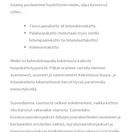
Käänny puoleemme huolettomin mielin, olipa kyseessä
sitten…
Tiivissaumakatto eli bitumikermikatto
Palahuopakatto (tunnetaan myös nimillä
bitumipaanukatto tai bitumilaattakatto)
Kolmiorimakatto
Meillä on kahmalokaupalla kokemusta kaikista
huopakattotyypeistä. Pitkän uramme varrella olemme
asentaneet, uusineet ja saneeranneet kaikenlaisia huopa- ja
bitumikatteita lukemattomat kerrat hyvää paremmalla
menestyksellä.
Suoriudumme savotasta selkein askelmerkein, vaikka kattosi
olisi kärsinyt vakaviakin vaurioita. Esimerkiksi
kosteusvauriokorjaukset (lahojen puurakenteiden uusiminen ja
kastuneiden eristeiden vaihto), myrskyvauriokorjaukset ja
lumivauriokorjaukset (notkahtaneen katon oikaisu) ovat meille