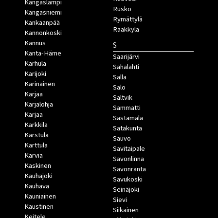
Kangaslampi
Rusko
Kangasniemi
Rymättylä
Kankaanpää
Rääkkylä
Kannonkoski
Kannus
S
Kanta-Häme
Saarijärvi
Karhula
Sahalahti
Karijoki
Salla
Karinainen
Salo
Karjaa
Saltvik
Karjalohja
Sammatti
Karjaa
Sastamala
Karkkila
Satakunta
Karstula
Sauvo
Karttula
Savitaipale
Karvia
Savonlinna
Kaskinen
Savonranta
Kauhajoki
Savukoski
Kauhava
Seinäjoki
Kauniainen
Sievi
Kaustinen
Siikainen
Keitele