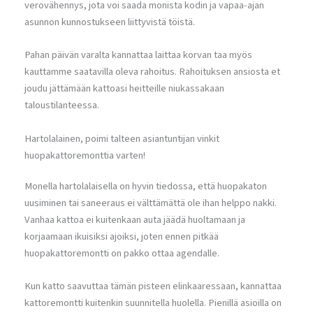
verovähennys, jota voi saada monista kodin ja vapaa-ajan
asunnon kunnostukseen liittyvistä töistä.
Pahan päivän varalta kannattaa laittaa korvan taa myös
kauttamme saatavilla oleva rahoitus. Rahoituksen ansiosta et
joudu jättämään kattoasi heitteille niukassakaan
taloustilanteessa.
Hartolalainen, poimi talteen asiantuntijan vinkit
huopakattoremonttia varten!
Monella hartolalaisella on hyvin tiedossa, että huopakaton
uusiminen tai saneeraus ei välttämättä ole ihan helppo nakki.
Vanhaa kattoa ei kuitenkaan auta jäädä huoltamaan ja
korjaamaan ikuisiksi ajoiksi, joten ennen pitkää
huopakattoremontti on pakko ottaa agendalle.
Kun katto saavuttaa tämän pisteen elinkaaressaan, kannattaa
kattoremontti kuitenkin suunnitella huolella. Pienillä asioilla on