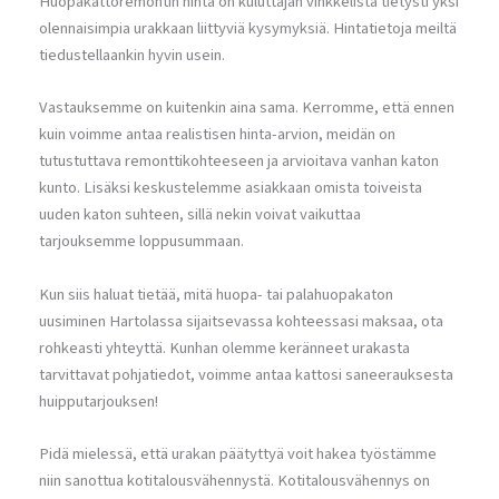
Huopakattoremontin hinta on kuluttajan vinkkelistä tietysti yksi
olennaisimpia urakkaan liittyviä kysymyksiä. Hintatietoja meiltä
tiedustellaankin hyvin usein.
Vastauksemme on kuitenkin aina sama. Kerromme, että ennen
kuin voimme antaa realistisen hinta-arvion, meidän on
tutustuttava remonttikohteeseen ja arvioitava vanhan katon
kunto. Lisäksi keskustelemme asiakkaan omista toiveista
uuden katon suhteen, sillä nekin voivat vaikuttaa
tarjouksemme loppusummaan.
Kun siis haluat tietää, mitä huopa- tai palahuopakaton
uusiminen Hartolassa sijaitsevassa kohteessasi maksaa, ota
rohkeasti yhteyttä. Kunhan olemme keränneet urakasta
tarvittavat pohjatiedot, voimme antaa kattosi saneerauksesta
huipputarjouksen!
Pidä mielessä, että urakan päätyttyä voit hakea työstämme
niin sanottua kotitalousvähennystä. Kotitalousvähennys on