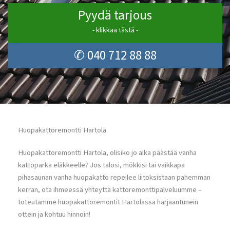
Pyydä tarjous
- klikkaa tästä -
✆ 040 712 88 88
Huopakattoremontti Hartola
Huopakattoremontti Hartola, olisiko jo aika päästää vanha
kattoparka eläkkeelle? Jos talosi, mökkisi tai vaikkapa
pihasaunan vanha huopakatto repeilee liitoksistaan pahemman
kerran, ota ihmeessä yhteyttä kattoremonttipalveluumme –
toteutamme huopakattoremontit Hartolassa harjaantunein
ottein ja kohtuu hinnoin!