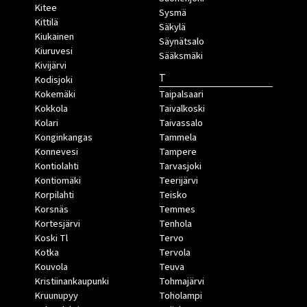
Kitee
Sysmä
Kittilä
Säkylä
Kiukainen
Säynätsalo
Kiuruvesi
Sääksmäki
Kivijärvi
T
Kodisjoki
Kokemäki
Taipalsaari
Kokkola
Taivalkoski
Kolari
Taivassalo
Konginkangas
Tammela
Konnevesi
Tampere
Kontiolahti
Tarvasjoki
Kontiomäki
Teerijärvi
Korpilahti
Teisko
Korsnäs
Temmes
Kortesjärvi
Tenhola
Koski Tl
Tervo
Kotka
Tervola
Kouvola
Teuva
Kristiinankaupunki
Tohmajärvi
Kruunupyy
Toholampi