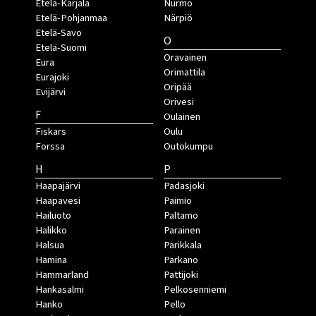
Etelä-Karjala
Nurmo
Etelä-Pohjanmaa
Närpiö
Etelä-Savo
O
Etelä-Suomi
Oravainen
Eura
Orimattila
Eurajoki
Oripää
Evijärvi
Orivesi
F
Oulainen
Fiskars
Oulu
Forssa
Outokumpu
H
P
Haapajärvi
Padasjoki
Haapavesi
Paimio
Hailuoto
Paltamo
Halikko
Parainen
Halsua
Parikkala
Hamina
Parkano
Hammarland
Pattijoki
Hankasalmi
Pelkosenniemi
Hanko
Pello