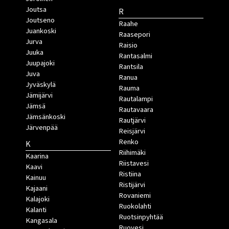
Joutsa
R
Joutseno
Raahe
Juankoski
Raasepori
Jurva
Raisio
Juuka
Rantasalmi
Juupajoki
Rantsila
Juva
Ranua
Jyväskylä
Rauma
Jämijärvi
Rautalampi
Jämsä
Rautavaara
Jämsänkoski
Rautjärvi
Järvenpää
Reisjärvi
Renko
K
Riihimäki
Kaarina
Riistavesi
Kaavi
Ristiina
Kainuu
Ristijärvi
Kajaani
Rovaniemi
Kalajoki
Ruokolahti
Kalanti
Ruotsinpyhtää
Kangasala
Ruovesi