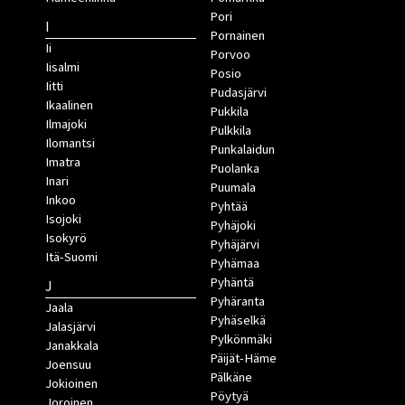
Pori
I
Pornainen
Ii
Porvoo
Iisalmi
Posio
Iitti
Pudasjärvi
Ikaalinen
Pukkila
Ilmajoki
Pulkkila
Ilomantsi
Punkalaidun
Imatra
Puolanka
Inari
Puumala
Inkoo
Pyhtää
Isojoki
Pyhäjoki
Isokyrö
Pyhäjärvi
Itä-Suomi
Pyhämaa
Pyhäntä
J
Pyhäranta
Jaala
Pyhäselkä
Jalasjärvi
Pylkönmäki
Janakkala
Päijät-Häme
Joensuu
Pälkäne
Jokioinen
Pöytyä
Joroinen