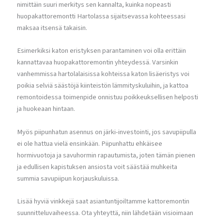
nimittäin suuri merkitys sen kannalta, kuinka nopeasti
huopakattoremontti Hartolassa sijaitsevassa kohteessasi
maksaa itsensä takaisin.
Esimerkiksi katon eristyksen parantaminen voi olla erittäin
kannattavaa huopakattoremontin yhteydessä. Varsinkin
vanhemmissa hartolalaisissa kohteissa katon lisäeristys voi
poikia selviä säästöjä kiinteistön lämmityskuluihin, ja kattoa
remontoidessa toimenpide onnistuu poikkeuksellisen helposti
ja huokeaan hintaan.
Myös piipunhatun asennus on järki-investointi, jos savupiipulla
ei ole hattua vielä ensinkään. Piipunhattu ehkäisee
hormivuotoja ja savuhormin rapautumista, joten tämän pienen
ja edullisen kapistuksen ansiosta voit säästää muhkeita
summia savupiipun korjauskuluissa.
Lisää hyviä vinkkejä saat asiantuntijoiltamme kattoremontin
suunnitteluvaiheessa. Ota yhteyttä, niin lähdetään visioimaan