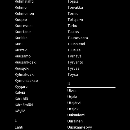
Kuhmalahti
Toijala
Kuhmo
Toivakka
Kuhmoinen
Tornio
Kuopio
Tottijärvi
Kuorevesi
Turku
Kuortane
Tuulos
Kurikka
Tuupovaara
Kuru
Tuusniemi
Kustavi
Tuusula
Kuusamo
Tyrnävä
Kuusankoski
Tyrväntö
Kuusjoki
Tyrvää
Kylmäkoski
Töysä
Kymenlaakso
U
Kyyjärvi
Ulvila
Kälviä
Urjala
Kärkölä
Utajärvi
Kärsämäki
Utsjoki
Köyliö
Uukuniemi
L
Uurainen
Lahti
Uusikaarlepyy