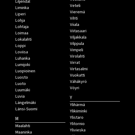
Liljendal
Veteli
Liminka
Vieremä
Liperi
Vihti
Lohja
Viiala
Lohtaja
Viitasaari
Loimaa
Viljakkala
Lokalahti
Vilppula
Loppi
Vimpeli
Loviisa
Virolahti
Luhanka
Virrat
Lumijoki
Virtasalmi
Luopioinen
Vuokatti
Luosto
Vähäkyrö
Luoto
Vöyri
Luumäki
Luvia
Y
Längelmäki
Ylihärmä
Länsi-Suomi
Ylikiiminki
Ylistaro
M
Ylitornio
Maalahti
Ylivieska
Maaninka