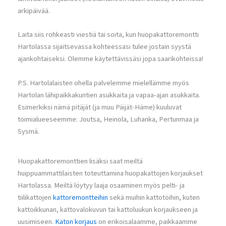
arkipäivää.
Laita siis rohkeasti viestiä tai soita, kun huopakattoremontti
Hartolassa sijaitsevassa kohteessasi tulee jostain syystä
ajankohtaiseksi. Olemme käytettävissäsi jopa saarikohteissa!
P.S. Hartolalaisten ohella palvelemme mielellämme myös
Hartolan lähipaikkakuntien asukkaita ja vapaa-ajan asukkaita.
Esimerkiksi nämä pitäjät (ja muu Päijät-Häme) kuuluvat
toimialueeseemme: Joutsa, Heinola, Luhanka, Pertunmaa ja
Sysmä.
Huopakattoremonttien lisäksi saat meiltä
huippuammattilaisten toteuttamina huopakattojen korjaukset
Hartolassa. Meiltä löytyy laaja osaaminen myös pelti- ja
tiilikattojen
kattoremontteihin
sekä muihin kattotöihin, kuten
kattoikkunan, kattovalokuvun tai kattoluukun korjaukseen ja
uusimiseen.
Katon korjaus
on erikoisalaamme, paikkaamme