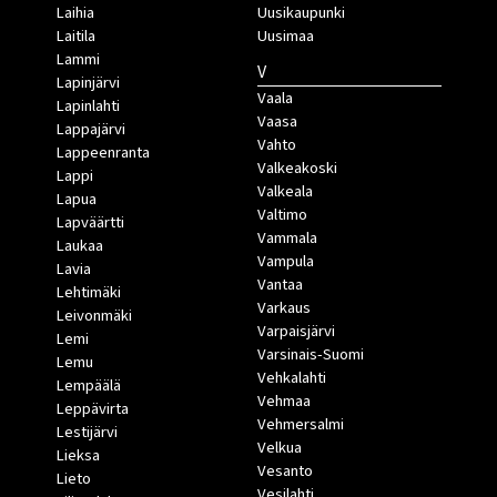
Laihia
Uusikaupunki
Laitila
Uusimaa
Lammi
V
Lapinjärvi
Vaala
Lapinlahti
Vaasa
Lappajärvi
Vahto
Lappeenranta
Valkeakoski
Lappi
Valkeala
Lapua
Valtimo
Lapväärtti
Vammala
Laukaa
Vampula
Lavia
Vantaa
Lehtimäki
Varkaus
Leivonmäki
Varpaisjärvi
Lemi
Varsinais-Suomi
Lemu
Vehkalahti
Lempäälä
Vehmaa
Leppävirta
Vehmersalmi
Lestijärvi
Velkua
Lieksa
Vesanto
Lieto
Vesilahti