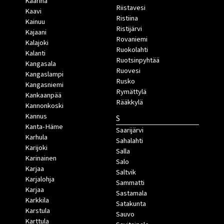
Kaarina
Riistavesi
Kaavi
Ristiina
Kainuu
Ristijärvi
Kajaani
Rovaniemi
Kalajoki
Ruokolahti
Kalanti
Ruotsinpyhtää
Kangasala
Ruovesi
Kangaslampi
Rusko
Kangasniemi
Rymättylä
Kankaanpää
Rääkkylä
Kannonkoski
Kannus
S
Kanta-Häme
Saarijärvi
Karhula
Sahalahti
Karijoki
Salla
Karinainen
Salo
Karjaa
Saltvik
Karjalohja
Sammatti
Karjaa
Sastamala
Karkkila
Satakunta
Karstula
Sauvo
Karttula