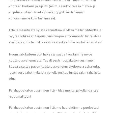
huopakattoremontin kustannuksiin jossain määrin. Samoin
kohteen korkeus ja sijainti (esim. saarikohteissa matka- ja
kuljetuskustannukset kipuavat tyypillisesti hieman
korkeammalle kuin taajamissa).
Edellä mainituista syistä kannattaakin ottaa meihin yhteyttä ja
pyytää rohkeasti tarjous, kun huopakattoremontin hinta alkaa
kiinnostaa. Todennäköisesti vastauksemme on iloinen yllätys!
Huom. jälkikäteen voit hakea ja saada työstämme myös
kotitalousvähennystä. Tavallisesti huopakaton uusiminen
Iitissä sisältää paljon kotitalousvähennyskelpoisia askareita,
joten verovähennyksistä voi olla joskus tuntuvaakin rahallista
etua.
Palahuopakaton uusiminen Iitti – tilaa meiltä, ja köllähdä itse
riippumattoon!
Palahuopakaton uusiminen Iitti, me huolehdimme puolestasi