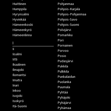
Huittinen
Pohjanmaa
Humppila
Pohjois-Karjala
Hyrynsalmi
Pohjois-Pohjanmaa
Hyvinkää
Pohjois-Savo
Hämeenkoski
Pohjois-Suomi
Hämeenkyrö
Polvijärvi
Hämeenlinna
Pomarkku
Pori
I
Pornainen
Ii
Porvoo
Iisalmi
Posio
Iitti
Pudasjärvi
Ikaalinen
Pukkila
Ilmajoki
Pulkkila
Ilomantsi
Punkalaidun
Imatra
Puolanka
Inari
Puumala
Inkoo
Pyhtää
Isojoki
Pyhäjoki
Isokyrö
Pyhäjärvi
Itä-Suomi
Pyhämaa