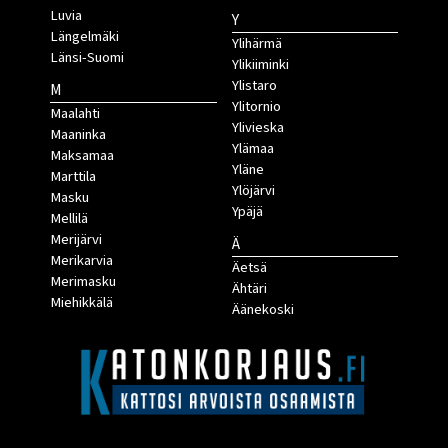
Luvia
Y
Längelmäki
Ylihärmä
Länsi-Suomi
Ylikiiminki
Ylistaro
M
Ylitornio
Maalahti
Ylivieska
Maaninka
Ylämaa
Maksamaa
Yläne
Marttila
Ylöjärvi
Masku
Ypäjä
Mellilä
Merijärvi
Ä
Merikarvia
Äetsä
Merimasku
Ähtäri
Miehikkälä
Äänekoski