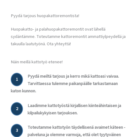
Pyydä tarjous huopakattoremontista!
Huopakatto- ja palahuopakattoremontit ovat lähellä
sydäntämme. Toteutamme kattoremontit ammattiylpeydellä ja
takuulla laatutyönä. Ota yhteyttä!
Näin meillä kattotyö etenee!
Pyydä meiltä tarjous ja kerro mikä kattoasi vaivaa.
1
Tarvittaessa tulemme paikanpäälle tarkastamaan
katon kunnon.
Laadimme kattotyöstä kirjallisen kiinteähintaisen ja
2
kilpailukykyisen tarjouksen.
Toteutamme kattotyön täydellisenä avaimet käteen -
3
palveluna ja olemme varmoja, että olet tyytyväinen