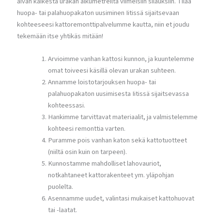
aivan kaikesta urakan alkumetreiltä viimeisiin silauksiin. Tilaa
huopa- tai palahuopakaton uusiminen Iitissä sijaitsevaan
kohteeseesi kattoremonttipalvelumme kautta, niin et joudu
tekemään itse yhtikäs mitään!
Arvioimme vanhan kattosi kunnon, ja kuuntelemme
omat toiveesi käsillä olevan urakan suhteen.
Annamme loistotarjouksen huopa- tai
palahuopakaton uusimisesta Iitissä sijaitsevassa
kohteessasi.
Hankimme tarvittavat materiaalit, ja valmistelemme
kohteesi remonttia varten.
Puramme pois vanhan katon sekä kattotuotteet
(niiltä osin kuin on tarpeen).
Kunnostamme mahdolliset lahovauriot,
notkahtaneet kattorakenteet ym. yläpohjan
puolelta.
Asennamme uudet, valintasi mukaiset kattohuovat
tai -laatat.