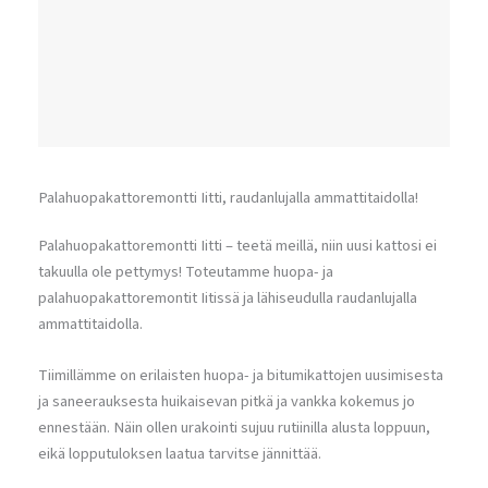
Palahuopakattoremontti Iitti, raudanlujalla ammattitaidolla!
Palahuopakattoremontti Iitti – teetä meillä, niin uusi kattosi ei
takuulla ole pettymys! Toteutamme huopa- ja
palahuopakattoremontit Iitissä ja lähiseudulla raudanlujalla
ammattitaidolla.
Tiimillämme on erilaisten huopa- ja bitumikattojen uusimisesta
ja saneerauksesta huikaisevan pitkä ja vankka kokemus jo
ennestään. Näin ollen urakointi sujuu rutiinilla alusta loppuun,
eikä lopputuloksen laatua tarvitse jännittää.