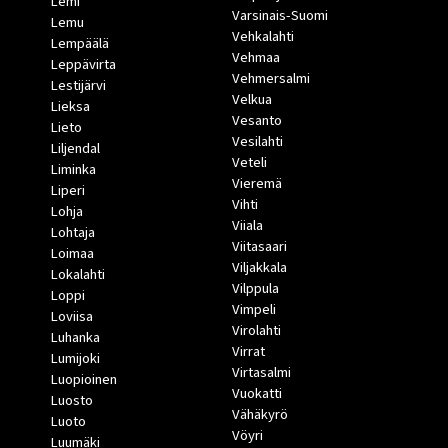
Lemi
Varsinais-Suomi
Lemu
Vehkalahti
Lempäälä
Vehmaa
Leppävirta
Vehmersalmi
Lestijärvi
Velkua
Lieksa
Vesanto
Lieto
Vesilahti
Liljendal
Veteli
Liminka
Vieremä
Liperi
Vihti
Lohja
Viiala
Lohtaja
Viitasaari
Loimaa
Viljakkala
Lokalahti
Vilppula
Loppi
Vimpeli
Loviisa
Virolahti
Luhanka
Virrat
Lumijoki
Virtasalmi
Luopioinen
Vuokatti
Luosto
Vähäkyrö
Luoto
Vöyri
Luumäki