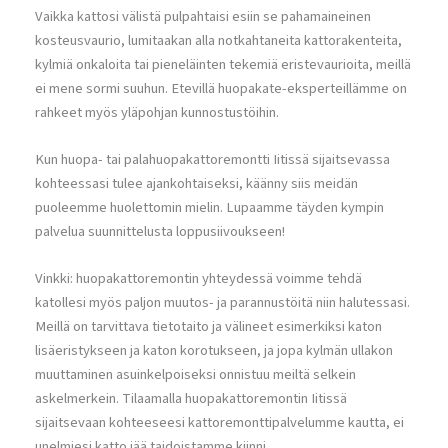
Vaikka kattosi välistä pulpahtaisi esiin se pahamaineinen
kosteusvaurio, lumitaakan alla notkahtaneita kattorakenteita,
kylmiä onkaloita tai pieneläinten tekemiä eristevaurioita, meillä
ei mene sormi suuhun. Etevillä huopakate-eksperteillämme on
rahkeet myös yläpohjan kunnostustöihin.
Kun huopa- tai palahuopakattoremontti Iitissä sijaitsevassa
kohteessasi tulee ajankohtaiseksi, käänny siis meidän
puoleemme huolettomin mielin. Lupaamme täyden kympin
palvelua suunnittelusta loppusiivoukseen!
Vinkki: huopakattoremontin yhteydessä voimme tehdä
katollesi myös paljon muutos- ja parannustöitä niin halutessasi.
Meillä on tarvittava tietotaito ja välineet esimerkiksi katon
lisäeristykseen ja katon korotukseen, ja jopa kylmän ullakon
muuttaminen asuinkelpoiseksi onnistuu meiltä selkein
askelmerkein. Tilaamalla huopakattoremontin Iitissä
sijaitsevaan kohteeseesi kattoremonttipalvelumme kautta, ei
unelmiesi katto jää taidoistamme kiinni.