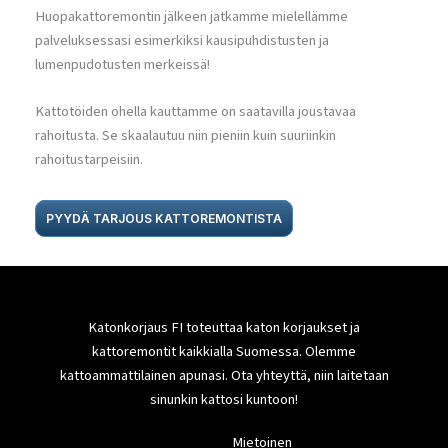
Huopakattoremontin jälkeen jatkamme mielellämme
palveluksessasi esimerkiksi kausipuhdistusten ja
lumenpudotusten merkeissä!
Kattotöiden ohella kauttamme on saatavilla joustavaa
rahoitusta. Se skaalautuu niin pieniin kuin suuriinkin
rahoitustarpeisiin.
PYYDÄ TARJOUS KATTOREMONTISTA
Katonkorjaus FI toteuttaa katon korjaukset ja
kattoremontit kaikkialla Suomessa. Olemme
kattoammattilainen apunasi. Ota yhteyttä, niin laitetaan
sinunkin kattosi kuntoon!
Mietoinen