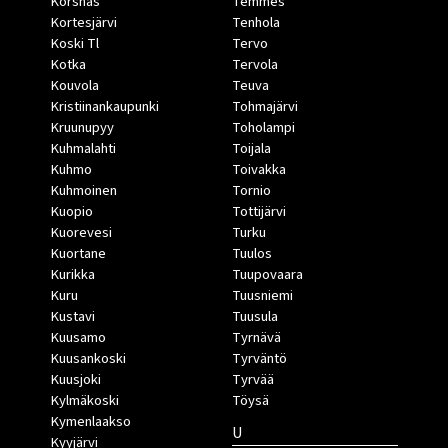
Korsnäs
Temmes
Kortesjärvi
Tenhola
Koski Tl
Tervo
Kotka
Tervola
Kouvola
Teuva
Kristiinankaupunki
Tohmajärvi
Kruunupyy
Toholampi
Kuhmalahti
Toijala
Kuhmo
Toivakka
Kuhmoinen
Tornio
Kuopio
Tottijärvi
Kuorevesi
Turku
Kuortane
Tuulos
Kurikka
Tuupovaara
Kuru
Tuusniemi
Kustavi
Tuusula
Kuusamo
Tyrnävä
Kuusankoski
Tyrväntö
Kuusjoki
Tyrvää
Kylmäkoski
Töysä
Kymenlaakso
U
Kyyjärvi