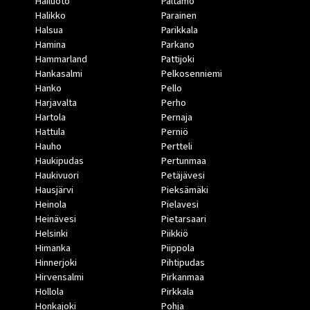
Hailuoto
Paltamo
Halikko
Parainen
Halsua
Parikkala
Hamina
Parkano
Hammarland
Pattijoki
Hankasalmi
Pelkosenniemi
Hanko
Pello
Harjavalta
Perho
Hartola
Pernaja
Hattula
Perniö
Hauho
Pertteli
Haukipudas
Pertunmaa
Haukivuori
Petäjävesi
Hausjärvi
Pieksämäki
Heinola
Pielavesi
Heinävesi
Pietarsaari
Helsinki
Piikkiö
Himanka
Piippola
Hinnerjoki
Pihtipudas
Hirvensalmi
Pirkanmaa
Hollola
Pirkkala
Honkajoki
Pohja