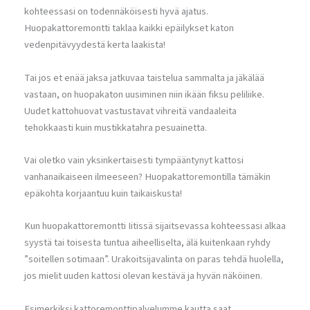
kohteessasi on todennäköisesti hyvä ajatus.
Huopakattoremontti taklaa kaikki epäilykset katon
vedenpitävyydestä kerta laakista!
Tai jos et enää jaksa jatkuvaa taistelua sammalta ja jäkälää
vastaan, on huopakaton uusiminen niin ikään fiksu peliliike.
Uudet kattohuovat vastustavat vihreitä vandaaleita
tehokkaasti kuin mustikkatahra pesuainetta.
Vai oletko vain yksinkertaisesti tympääntynyt kattosi
vanhanaikaiseen ilmeeseen? Huopakattoremontilla tämäkin
epäkohta korjaantuu kuin taikaiskusta!
Kun huopakattoremontti Iitissä sijaitsevassa kohteessasi alkaa
syystä tai toisesta tuntua aiheelliselta, älä kuitenkaan ryhdy
”soitellen sotimaan”. Urakoitsijavalinta on paras tehdä huolella,
jos mielit uuden kattosi olevan kestävä ja hyvän näköinen.
Esimerkiksi kattoremonttipalvelumme kautta saat