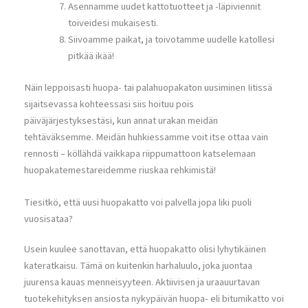
Asennamme uudet kattotuotteet ja -läpiviennit
toiveidesi mukaisesti.
Siivoamme paikat, ja toivotamme uudelle katollesi
pitkää ikää!
Näin leppoisasti huopa- tai palahuopakaton uusiminen Iitissä
sijaitsevassa kohteessasi siis hoituu pois
päiväjärjestyksestäsi, kun annat urakan meidän
tehtäväksemme. Meidän huhkiessamme voit itse ottaa vain
rennosti – köllähdä vaikkapa riippumattoon katselemaan
huopakatemestareidemme riuskaa rehkimistä!
Tiesitkö, että uusi huopakatto voi palvella jopa liki puoli
vuosisataa?
Usein kuulee sanottavan, että huopakatto olisi lyhytikäinen
kateratkaisu. Tämä on kuitenkin harhaluulo, joka juontaa
juurensa kauas menneisyyteen. Aktiivisen ja uraauurtavan
tuotekehityksen ansiosta nykypäivän huopa- eli bitumikatto voi