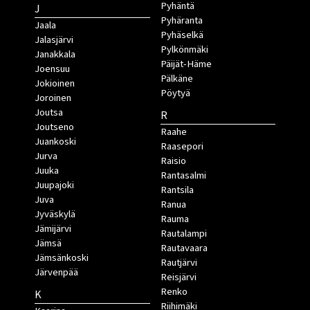
Pyhäntä
J
Pyhäranta
Jaala
Pyhäselkä
Jalasjärvi
Pylkönmäki
Janakkala
Päijät-Häme
Joensuu
Pälkäne
Jokioinen
Pöytyä
Joroinen
Joutsa
R
Joutseno
Raahe
Juankoski
Raasepori
Jurva
Raisio
Juuka
Rantasalmi
Juupajoki
Rantsila
Juva
Ranua
Jyväskylä
Rauma
Jämijärvi
Rautalampi
Jämsä
Rautavaara
Jämsänkoski
Rautjärvi
Järvenpää
Reisjärvi
Renko
K
Riihimäki