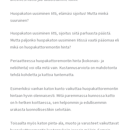
Huopakaton uusiminen Iitti, elämäsi sijoitus! Mutta minkä
suuruinen?
Huopakaton uusiminen Iitti, sijoitus siitä parhaasta päästä.
Mutta paljonko huopakaton uusiminen Iitissä vaatii pääomaa eli
mikä on huopakattoremontin hinta?
Periaatteessa huopakattoremontin hinta (kokonais- ja
neliöhinta) voi olla mitä vain. Kustannusarviota on mahdotonta
tehdä kohdetta ja kattoa tuntematta.
Esimerkiksi vanhan katon kunto vaikuttaa huopakattoremontin
hintaan hyvin olennaisesti. Mitä paremmassa kunnossa katto
on h-hetken koittaessa, sen helpommin ja edullisemmin
urakasta luonnollisestikin selvitään.
Toisaalta myös katon pinta-ala, muoto ja varusteet vaikuttavat