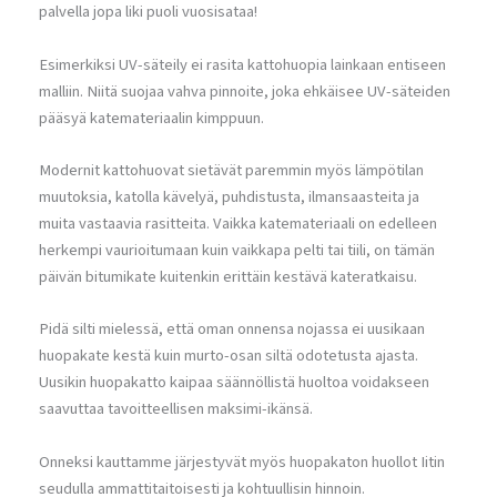
palvella jopa liki puoli vuosisataa!
Esimerkiksi UV-säteily ei rasita kattohuopia lainkaan entiseen
malliin. Niitä suojaa vahva pinnoite, joka ehkäisee UV-säteiden
pääsyä katemateriaalin kimppuun.
Modernit kattohuovat sietävät paremmin myös lämpötilan
muutoksia, katolla kävelyä, puhdistusta, ilmansaasteita ja
muita vastaavia rasitteita. Vaikka katemateriaali on edelleen
herkempi vaurioitumaan kuin vaikkapa pelti tai tiili, on tämän
päivän bitumikate kuitenkin erittäin kestävä kateratkaisu.
Pidä silti mielessä, että oman onnensa nojassa ei uusikaan
huopakate kestä kuin murto-osan siltä odotetusta ajasta.
Uusikin huopakatto kaipaa säännöllistä huoltoa voidakseen
saavuttaa tavoitteellisen maksimi-ikänsä.
Onneksi kauttamme järjestyvät myös huopakaton huollot Iitin
seudulla ammattitaitoisesti ja kohtuullisin hinnoin.