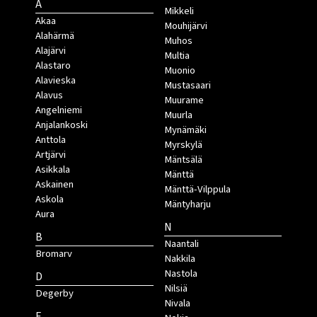
A
Mikkeli
Akaa
Mouhijärvi
Alahärmä
Muhos
Alajärvi
Multia
Alastaro
Muonio
Alavieska
Mustasaari
Alavus
Muurame
Angelniemi
Muurla
Anjalankoski
Mynämäki
Anttola
Myrskylä
Artjärvi
Mäntsälä
Asikkala
Mänttä
Askainen
Mänttä-Vilppula
Askola
Mäntyharju
Aura
N
B
Naantali
Bromarv
Nakkila
Nastola
D
Nilsiä
Degerby
Nivala
E