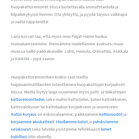
huopakattoremontit Iitissä luotettavalla ammattitaidolla ja
kilpailukykyisin hinnoin. Ota yhteyttä, ja pyydä tarjous vaikkapa
jo näiltä näppäimiltä!
Laita korvan taa, että myös muu Päijät-Häme kuuluu
toimialueeseemme. Riennämme mielellämme avuksesi muun
muassa näille paikkakunnille: Lahti, Heinola, Orimattila, Asikkala
ja Kärkölä – jopa saariin.
Huopakattoremonttien lisäksi saat meiltä
huippuammattilaisten toteuttamina huopakattojen korjaukset
Iitissä. Meiltä löytyy laaja osaaminen myös pelti- ja tiilikattojen
kattoremontteihin
sekä muihin kattotöihin, kuten kattoikkunan,
kattovalokuvun tai kattoluukun korjaukseen ja uusimiseen.
Katon korjaus
on erikoisalaamme, paikkaamme
kattovuodot
ja
korjaamme aluskatteet
.
Huollamme katot
ja
puhdistamme
vesikourut
sekä talvella poistamme tehokkaasti
lumet
katoltasi
Iiitin alueella.