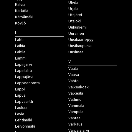
Ulvila
Kälviä
Urjala
Kärkölä
Utajärvi
Kärsämäki
Utsjoki
Köyliö
Uukuniemi
L
Uurainen
Lahti
Uusikaarlepyy
Laihia
Uusikaupunki
Laitila
Uusimaa
Lammi
V
Lapinjärvi
Vaala
Lapinlahti
Vaasa
Lappajärvi
Vahto
Lappeenranta
Valkeakoski
Lappi
Valkeala
Lapua
Valtimo
Lapväärtti
Vammala
Laukaa
Vampula
Lavia
Vantaa
Lehtimäki
Varkaus
Leivonmäki
Varpaisjärvi