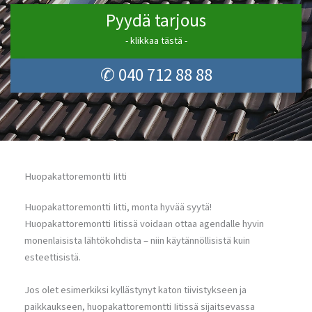
Pyydä tarjous
- klikkaa tästä -
✆ 040 712 88 88
Huopakattoremontti Iitti
Huopakattoremontti Iitti, monta hyvää syytä!
Huopakattoremontti Iitissä voidaan ottaa agendalle hyvin
monenlaisista lähtökohdista – niin käytännöllisistä kuin
esteettisistä.
Jos olet esimerkiksi kyllästynyt katon tiivistykseen ja
paikkaukseen, huopakattoremontti Iitissä sijaitsevassa