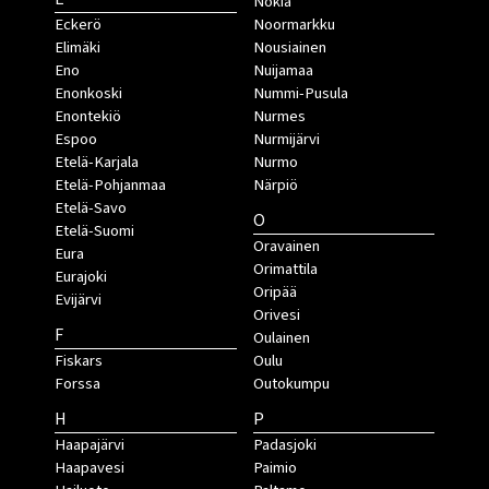
Nokia
Eckerö
Noormarkku
Elimäki
Nousiainen
Eno
Nuijamaa
Enonkoski
Nummi-Pusula
Enontekiö
Nurmes
Espoo
Nurmijärvi
Etelä-Karjala
Nurmo
Etelä-Pohjanmaa
Närpiö
Etelä-Savo
O
Etelä-Suomi
Oravainen
Eura
Orimattila
Eurajoki
Oripää
Evijärvi
Orivesi
F
Oulainen
Fiskars
Oulu
Forssa
Outokumpu
H
P
Haapajärvi
Padasjoki
Haapavesi
Paimio