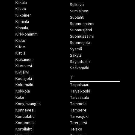
Kiikala
Sulkava
Kiikka
Sumiainen
Kiikoinen
Suolahti
Kiiminki
Suomenniemi
Kinnula
Suomusjärvi
Kirkkonummi
Suomussalmi
Kisko
Suonenjoki
Kitee
Sysmä
Kittilä
Säkylä
Kiukainen
Säynätsalo
Kiuruvesi
Sääksmäki
Kivijärvi
T
Kodisjoki
Kokemäki
Taipalsaari
Kokkola
Taivalkoski
Kolari
Taivassalo
Konginkangas
Tammela
Konnevesi
Tampere
Kontiolahti
Tarvasjoki
Kontiomäki
Teerijärvi
Korpilahti
Teisko