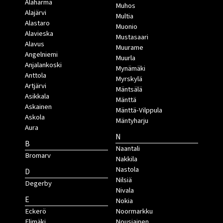
Alahärmä
Muhos
Alajärvi
Multia
Alastaro
Muonio
Alavieska
Mustasaari
Alavus
Muurame
Angelniemi
Muurla
Anjalankoski
Mynämäki
Anttola
Myrskylä
Artjärvi
Mäntsälä
Asikkala
Mänttä
Askainen
Mänttä-Vilppula
Askola
Mäntyharju
Aura
N
B
Naantali
Bromarv
Nakkila
Nastola
D
Nilsiä
Degerby
Nivala
E
Nokia
Eckerö
Noormarkku
Elimäki
Nousiainen