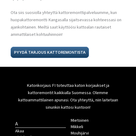
Ota siis suosiolla yhteyttä kattoremonttipalveluumme, kun
huopakattoremontti Kangasalla sijaitsevassa kohteessasi on
ajankohtainen. Meiltä saat käyttöösi kattoalan rautaiset
ammattilaiset kohtuuhinnoin!
PYYDÄ TARJOUS KATTOREMONTISTA
Katonkorjaus FI toteuttaa katon korjaukset ja
kattoremontit kaikkialla Suomessa. Olemme
kattoammattilainen apunasi. Ota yhteyttä, niin laitetaan
sinunkin kattosi kuntoon!
Mietoinen
A
Mikkeli
Akaa
Mouhijärvi