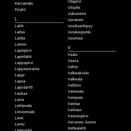
Utajärvi
Kärsämäki
Utsjoki
Köyliö
Uukuniemi
L
Uurainen
Lahti
Uusikaarlepyy
Laihia
Uusikaupunki
Laitila
Uusimaa
Lammi
V
Lapinjärvi
Vaala
Lapinlahti
Vaasa
Lappajärvi
Vahto
Lappeenranta
Valkeakoski
Lappi
Valkeala
Lapua
Valtimo
Lapväärtti
Vammala
Laukaa
Vampula
Lavia
Vantaa
Lehtimäki
Varkaus
Leivonmäki
Varpaisjärvi
Lemi
Varsinais-Suomi
Lemu
Vehkalahti
Lempäälä