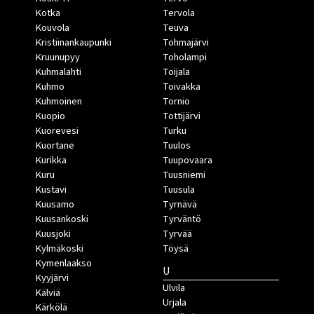
Kotka
Tervola
Kouvola
Teuva
Kristiinankaupunki
Tohmajärvi
Kruunupyy
Toholampi
Kuhmalahti
Toijala
Kuhmo
Toivakka
Kuhmoinen
Tornio
Kuopio
Tottijärvi
Kuorevesi
Turku
Kuortane
Tuulos
Kurikka
Tuupovaara
Kuru
Tuusniemi
Kustavi
Tuusula
Kuusamo
Tyrnävä
Kuusankoski
Tyrväntö
Kuusjoki
Tyrvää
Kylmäkoski
Töysä
Kymenlaakso
U
Kyyjärvi
Ulvila
Kälviä
Urjala
Kärkölä