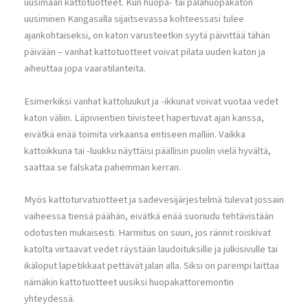
uusimaan kattotuotteet. Kun huopa- tai palahuopakaton
uusiminen Kangasalla sijaitsevassa kohteessasi tulee
ajankohtaiseksi, on katon varusteetkin syytä päivittää tähän
päivään – vanhat kattotuotteet voivat pilata uuden katon ja
aiheuttaa jopa vaaratilanteita.
Esimerkiksi vanhat kattoluukut ja -ikkunat voivat vuotaa vedet
katon väliin. Läpivientien tiivisteet hapertuvat ajan kanssa,
eivätkä enää toimita virkaansa entiseen malliin. Vaikka
kattoikkuna tai -luukku näyttäisi päällisin puolin vielä hyvältä,
saattaa se falskata pahemman kerran.
Myös kattoturvatuotteet ja sadevesijärjestelmä tulevat jossain
vaiheessa tiensä päähän, eivätkä enää suoriudu tehtävistään
odotusten mukaisesti. Harmitus on suuri, jos rännit roiskivat
katolta virtaavat vedet räystään laudoituksille ja julkisivulle tai
ikäloput lapetikkaat pettävät jalan alla. Siksi on parempi laittaa
nämäkin kattotuotteet uusiksi huopakattoremontin
yhteydessä.