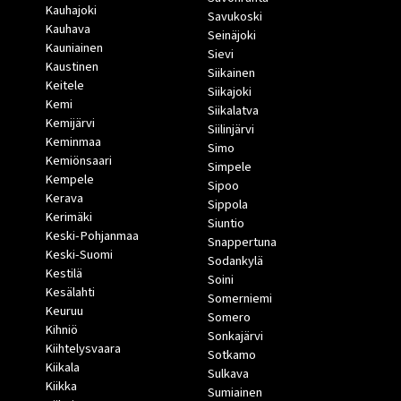
Kauhajoki
Savukoski
Kauhava
Seinäjoki
Kauniainen
Sievi
Kaustinen
Siikainen
Keitele
Siikajoki
Kemi
Siikalatva
Kemijärvi
Siilinjärvi
Keminmaa
Simo
Kemiönsaari
Simpele
Kempele
Sipoo
Kerava
Sippola
Kerimäki
Siuntio
Keski-Pohjanmaa
Snappertuna
Keski-Suomi
Sodankylä
Kestilä
Soini
Kesälahti
Somerniemi
Keuruu
Somero
Kihniö
Sonkajärvi
Kiihtelysvaara
Sotkamo
Kiikala
Sulkava
Kiikka
Sumiainen