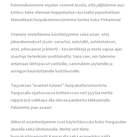
kokemukseemme nojaten voimme luvata, että jäljiltämme uusi
kattosi tulee olemaan huippulaatua räystäältä piipunhattuun.
Maineikkaat huopakatemestarimme tuntee koko Pirkanmaa!
Otamme mielellämme käsittelyymme sekä asuin- että
piharakennukset (esim. varastot, autotallit, autokatokset,
aitat, pihasaunat ja liiterit) – kesämökkejä ja muita vapaa-ajan
asuntoja tietenkään unohtamatta. Sana vain, niin tulemme
antamaan lähtöpassit vanhoille, sammaleen jäytämille ja
auringon kauhduttamille kattohuoville.
Tarjouksen ”avaimet käteen”-huopakattoremontista
Kangasalla sijaitsevassa kohteessasi voit pyytää meiltä
näppärästi vaikkapa alla olevaa painiketta klikkaamalla.
Palaamme pian asiaan!
Ahkerat asiantuntijamme ovat käytettävissäsi koko Kangasalan
alueella sekä lähitienoolla. Meiltä voit tilata
huopakattoremontit Kangasalla sekä esimerkiksi näillä