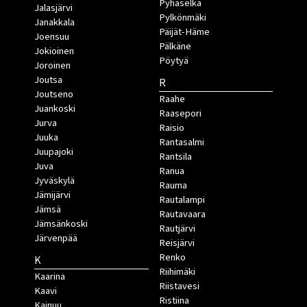
Pyhäselkä
Jalasjärvi
Pylkönmäki
Janakkala
Päijät-Häme
Joensuu
Pälkäne
Jokioinen
Pöytyä
Joroinen
Joutsa
R
Joutseno
Raahe
Juankoski
Raasepori
Jurva
Raisio
Juuka
Rantasalmi
Juupajoki
Rantsila
Juva
Ranua
Jyväskylä
Rauma
Jämijärvi
Rautalampi
Jämsä
Rautavaara
Jämsänkoski
Rautjärvi
Järvenpää
Reisjärvi
Renko
K
Riihimäki
Kaarina
Riistavesi
Kaavi
Ristiina
Kainuu