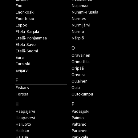
Eno
Nuijamaa
Enonkoski
Nummi-Pusula
Enontekiö
Nurmes
Espoo
Nurmijärvi
Etelä-Karjala
Nurmo
Etelä-Pohjanmaa
Närpiö
Etelä-Savo
O
Etelä-Suomi
Oravainen
Eura
Orimattila
Eurajoki
Oripää
Evijärvi
Orivesi
F
Oulainen
Fiskars
Oulu
Forssa
Outokumpu
H
P
Haapajärvi
Padasjoki
Haapavesi
Paimio
Hailuoto
Paltamo
Halikko
Parainen
Halsua
Parikkala