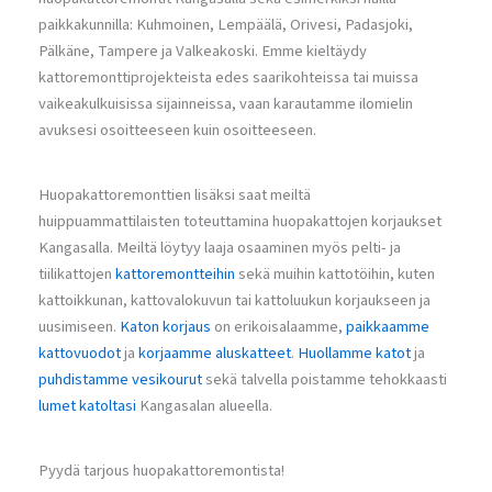
paikkakunnilla: Kuhmoinen, Lempäälä, Orivesi, Padasjoki,
Pälkäne, Tampere ja Valkeakoski. Emme kieltäydy
kattoremonttiprojekteista edes saarikohteissa tai muissa
vaikeakulkuisissa sijainneissa, vaan karautamme ilomielin
avuksesi osoitteeseen kuin osoitteeseen.
Huopakattoremonttien lisäksi saat meiltä
huippuammattilaisten toteuttamina huopakattojen korjaukset
Kangasalla. Meiltä löytyy laaja osaaminen myös pelti- ja
tiilikattojen
kattoremontteihin
sekä muihin kattotöihin, kuten
kattoikkunan, kattovalokuvun tai kattoluukun korjaukseen ja
uusimiseen.
Katon korjaus
on erikoisalaamme,
paikkaamme
kattovuodot
ja
korjaamme aluskatteet
.
Huollamme katot
ja
puhdistamme vesikourut
sekä talvella poistamme tehokkaasti
lumet katoltasi
Kangasalan alueella.
Pyydä tarjous huopakattoremontista!