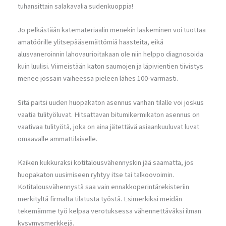
tuhansittain salakavalia sudenkuoppia!
Jo pelkästään katemateriaalin menekin laskeminen voi tuottaa
amatöörille ylitsepääsemättömiä haasteita, eikä
alusvaneroinnin lahovaurioitakaan ole niin helppo diagnosoida
kuin luulisi. Viimeistään katon saumojen ja läpivientien tiivistys
menee jossain vaiheessa pieleen lähes 100-varmasti.
Sitä paitsi uuden huopakaton asennus vanhan tilalle voi joskus
vaatia tulityöluvat. Hitsattavan bitumikermikaton asennus on
vaativaa tulityötä, joka on aina jätettävä asiaankuuluvat luvat
omaavalle ammattilaiselle.
Kaiken kukkuraksi kotitalousvähennyskin jää saamatta, jos
huopakaton uusimiseen ryhtyy itse tai talkoovoimin.
Kotitalousvähennystä saa vain ennakkoperintärekisteriin
merkityltä firmalta tilatusta työstä. Esimerkiksi meidän
tekemämme työ kelpaa verotuksessa vähennettäväksi ilman
kysymysmerkkejä.