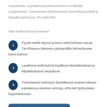
Huopakatto- ja palahuopakattoremontit ovat lähellä
sydäntämme. Toteutamme kattoremontit ammattiylpeydellä ja
takuulla laatutyönä. Ota yhteyttä!
Näin meillä kattotyö etenee!
Pyydä meiltä tarjous ja kerro mikä kattoasi vaivaa.
1
Tarvittaessa tulemme paikanpäälle tarkastamaan
katon kunnon.
Laadimme kattotyöstä kirjallisen kiinteähintaisen ja
2
kilpailukykyisen tarjouksen.
Toteutamme kattotyön täydellisenä avaimet käteen -
3
palveluna ja olemme varmoja, että olet tyytyväinen
lopputulokseen.