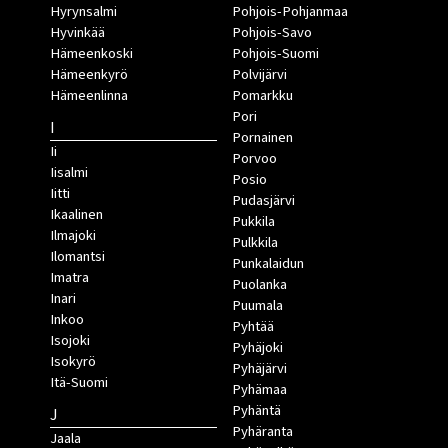
Hyrynsalmi
Pohjois-Pohjanmaa
Hyvinkää
Pohjois-Savo
Hämeenkoski
Pohjois-Suomi
Hämeenkyrö
Polvijärvi
Hämeenlinna
Pomarkku
Pori
I
Pornainen
Ii
Porvoo
Iisalmi
Posio
Iitti
Pudasjärvi
Ikaalinen
Pukkila
Ilmajoki
Pulkkila
Ilomantsi
Punkalaidun
Imatra
Puolanka
Inari
Puumala
Inkoo
Pyhtää
Isojoki
Pyhäjoki
Isokyrö
Pyhäjärvi
Itä-Suomi
Pyhämaa
Pyhäntä
J
Pyhäranta
Jaala