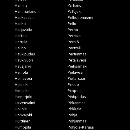
Hamina
Parkano
Hammarland
Pattijoki
Hankasalmi
Pelkosenniemi
Hanko
Pello
Harjavalta
Perho
Hartola
Pernaja
Hattula
Perniö
Hauho
Pertteli
Haukipudas
Pertunmaa
Haukivuori
Petäjävesi
Hausjärvi
Pieksämäki
Heinola
Pielavesi
Heinävesi
Pietarsaari
Helsinki
Piikkiö
Himanka
Piippola
Hinnerjoki
Pihtipudas
Hirvensalmi
Pirkanmaa
Hollola
Pirkkala
Honkajoki
Pohja
Huittinen
Pohjanmaa
Humppila
Pohjois-Karjala