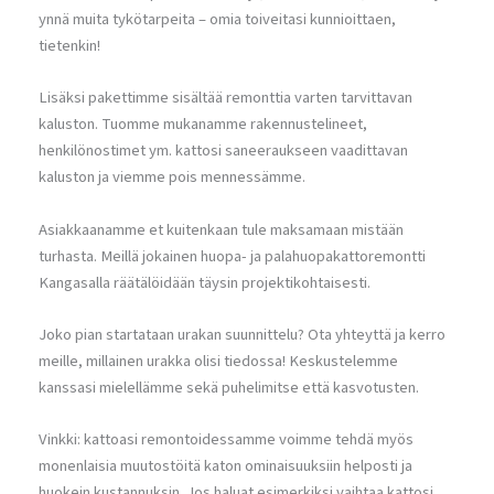
ynnä muita tykötarpeita – omia toiveitasi kunnioittaen,
tietenkin!
Lisäksi pakettimme sisältää remonttia varten tarvittavan
kaluston. Tuomme mukanamme rakennustelineet,
henkilönostimet ym. kattosi saneeraukseen vaadittavan
kaluston ja viemme pois mennessämme.
Asiakkaanamme et kuitenkaan tule maksamaan mistään
turhasta. Meillä jokainen huopa- ja palahuopakattoremontti
Kangasalla räätälöidään täysin projektikohtaisesti.
Joko pian startataan urakan suunnittelu? Ota yhteyttä ja kerro
meille, millainen urakka olisi tiedossa! Keskustelemme
kanssasi mielellämme sekä puhelimitse että kasvotusten.
Vinkki: kattoasi remontoidessamme voimme tehdä myös
monenlaisia muutostöitä katon ominaisuuksiin helposti ja
huokein kustannuksin. Jos haluat esimerkiksi vaihtaa kattosi