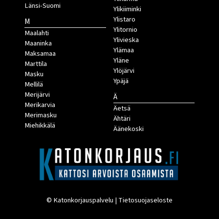
Länsi-Suomi
Ylikiiminki
Ylistaro
M
Ylitornio
Maalahti
Ylivieska
Maaninka
Ylämaa
Maksamaa
Yläne
Marttila
Ylöjärvi
Masku
Ypäjä
Mellilä
Merijärvi
Ä
Merikarvia
Äetsä
Merimasku
Ähtäri
Miehikkälä
Äänekoski
© Katonkorjauspalvelu |
Tietosuojaseloste