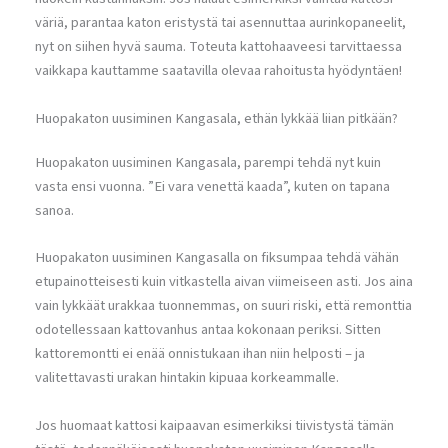
väriä, parantaa katon eristystä tai asennuttaa aurinkopaneelit,
nyt on siihen hyvä sauma. Toteuta kattohaaveesi tarvittaessa
vaikkapa kauttamme saatavilla olevaa rahoitusta hyödyntäen!
Huopakaton uusiminen Kangasala, ethän lykkää liian pitkään?
Huopakaton uusiminen Kangasala, parempi tehdä nyt kuin
vasta ensi vuonna. ”Ei vara venettä kaada”, kuten on tapana
sanoa.
Huopakaton uusiminen Kangasalla on fiksumpaa tehdä vähän
etupainotteisesti kuin vitkastella aivan viimeiseen asti. Jos aina
vain lykkäät urakkaa tuonnemmas, on suuri riski, että remonttia
odotellessaan kattovanhus antaa kokonaan periksi. Sitten
kattoremontti ei enää onnistukaan ihan niin helposti – ja
valitettavasti urakan hintakin kipuaa korkeammalle.
Jos huomaat kattosi kaipaavan esimerkiksi tiivistystä tämän