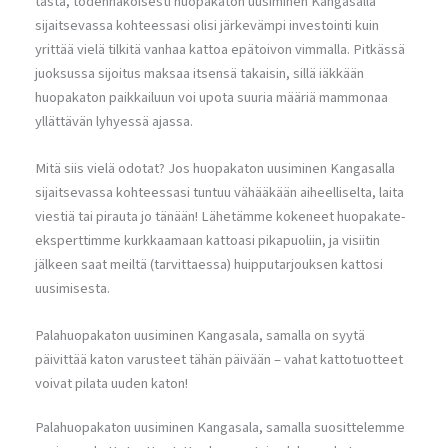
tästä, todennäköisesti huopakaton uusiminen Kangasalla
sijaitsevassa kohteessasi olisi järkevämpi investointi kuin
yrittää vielä tilkitä vanhaa kattoa epätoivon vimmalla. Pitkässä
juoksussa sijoitus maksaa itsensä takaisin, sillä iäkkään
huopakaton paikkailuun voi upota suuria määriä mammonaa
yllättävän lyhyessä ajassa.
Mitä siis vielä odotat? Jos huopakaton uusiminen Kangasalla
sijaitsevassa kohteessasi tuntuu vähääkään aiheelliselta, laita
viestiä tai pirauta jo tänään! Lähetämme kokeneet huopakate-
eksperttimme kurkkaamaan kattoasi pikapuoliin, ja visiitin
jälkeen saat meiltä (tarvittaessa) huipputarjouksen kattosi
uusimisesta.
Palahuopakaton uusiminen Kangasala, samalla on syytä
päivittää katon varusteet tähän päivään – vahat kattotuotteet
voivat pilata uuden katon!
Palahuopakaton uusiminen Kangasala, samalla suosittelemme