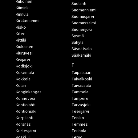
Kiikoinen
Suolahti
Kiiminki
Suomenniemi
Kinnula
Suomusjärvi
Kirkkonummi
Suomussalmi
Kisko
Suonenjoki
Kitee
Sysmä
Kittilä
Säkylä
Kiukainen
Säynätsalo
Kiuruvesi
Sääksmäki
Kivijärvi
T
Kodisjoki
Kokemäki
Taipalsaari
Kokkola
Taivalkoski
Kolari
Taivassalo
Konginkangas
Tammela
Konnevesi
Tampere
Kontiolahti
Tarvasjoki
Kontiomäki
Teerijärvi
Korpilahti
Teisko
Korsnäs
Temmes
Kortesjärvi
Tenhola
Koski Tl
Tervo