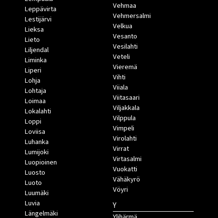
Vehmaa
Leppävirta
Vehmersalmi
Lestijärvi
Velkua
Lieksa
Vesanto
Lieto
Vesilahti
Liljendal
Veteli
Liminka
Vieremä
Liperi
Vihti
Lohja
Viiala
Lohtaja
Viitasaari
Loimaa
Viljakkala
Lokalahti
Vilppula
Loppi
Vimpeli
Loviisa
Virolahti
Luhanka
Virrat
Lumijoki
Virtasalmi
Luopioinen
Vuokatti
Luosto
Vähäkyrö
Luoto
Vöyri
Luumäki
Luvia
Y
Längelmäki
Ylihärmä