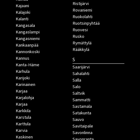
Ristijärvi
Kajaani
Rovaniemi
Kalajoki
Ruokolahti
Kalanti
Ruotsinpyhtää
Kangasala
Ruovesi
Kangaslampi
Rusko
Kangasniemi
Rymättylä
Kankaanpää
Rääkkylä
Kannonkoski
Kannus
S
Kanta-Häme
Saarijärvi
Karhula
Sahalahti
Karijoki
Salla
Karinainen
Salo
Karjaa
Saltvik
Karjalohja
Sammatti
Karjaa
Sastamala
Karkkila
Satakunta
Karstula
Sauvo
Karttula
Savitaipale
Karvia
Savonlinna
Kaskinen
Savonranta