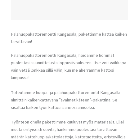
Palahuopakattoremontti Kangasala, pakettimme kattaa kaiken
tarvittavan!
Palahuopakattoremontti Kangasala, hoidamme hommat
puolestasi suunnittelusta loppusiivoukseen. Itse voit vaikkapa
vain vetää lonkkaa sillä välin, kun me aherramme kattosi
kimpussa!
Toteutamme huopa- ja palahuopakattoremontit Kangasalla
nimittäin kaikenkattavana ”avaimet käteen”-pakettina. Se
sisältää kaiken työn kattosi saneeraamiseksi.
Työnteon ohella pakettiimme kuuluvat myös materiaalit. Ellei
muuta erityisesti sovita, hankimme puolestasi tarvittavan
määrän kattohuopia/kattolaattoja, kattotuotteita, eristevilloja