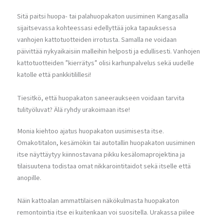
Sitä paitsi huopa- tai palahuopakaton uusiminen Kangasalla
sijaitsevassa kohteessasi edellyttää joka tapauksessa
vanhojen kattotuotteiden irrotusta. Samalla ne voidaan
päivittää nykyaikaisiin malleihin helposti ja edullisesti. Vanhojen
kattotuotteiden ”kierrätys” olisi karhunpalvelus sekä uudelle
katolle että pankkitilillesi!
Tiesitkö, että huopakaton saneeraukseen voidaan tarvita
tulityöluvat? Älä ryhdy urakoimaan itse!
Monia kiehtoo ajatus huopakaton uusimisesta itse.
Omakotitalon, kesämökin tai autotallin huopakaton uusiminen
itse näyttäytyy kiinnostavana pikku kesälomaprojektina ja
tilaisuutena todistaa omat nikkarointitaidot sekä itselle että
anopille.
Näin kattoalan ammattilaisen näkökulmasta huopakaton
remontointia itse ei kuitenkaan voi suositella. Urakassa piilee