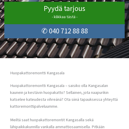
Pyydä tarjous
- klikkaa tästä -
✆ 040 712 88 88
Huopakattoremontti Kangasala
Huopakattoremontti Kangasala – saisiko olla Kangasalan
kaunein ja kestävin huopakatto? Sellainen, jota naapurikin
katselee kateudesta vihreänä? Ota siinä tapauksessa yhteyttä
kattoremonttipalveluumme.
Meiltä saat huopakattoremontit Kangasalla sekä
lähipaikkakunnilla vankalla ammattiosaamisella. Pitkään