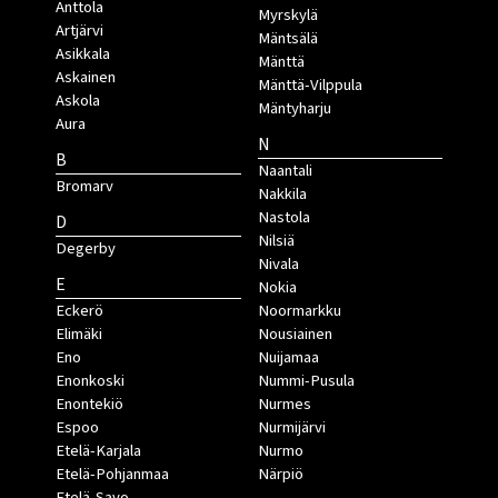
Anttola
Myrskylä
Artjärvi
Mäntsälä
Asikkala
Mänttä
Askainen
Mänttä-Vilppula
Askola
Mäntyharju
Aura
N
B
Naantali
Bromarv
Nakkila
Nastola
D
Nilsiä
Degerby
Nivala
E
Nokia
Eckerö
Noormarkku
Elimäki
Nousiainen
Eno
Nuijamaa
Enonkoski
Nummi-Pusula
Enontekiö
Nurmes
Espoo
Nurmijärvi
Etelä-Karjala
Nurmo
Etelä-Pohjanmaa
Närpiö
Etelä-Savo