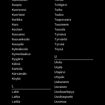
Kuopio
Tottijärvi
Kuorevesi
Turku
Kuortane
Tuulos
Kurikka
Tuupovaara
Kuru
Tuusniemi
Kustavi
Tuusula
Kuusamo
Tyrnävä
Kuusankoski
Tyrväntö
Kuusjoki
Tyrvää
Kylmäkoski
Töysä
Kymenlaakso
U
Kyyjärvi
Ulvila
Kälviä
Urjala
Kärkölä
Utajärvi
Kärsämäki
Utsjoki
Köyliö
Uukuniemi
L
Uurainen
Lahti
Uusikaarlepyy
Laihia
Uusikaupunki
Laitila
Uusimaa