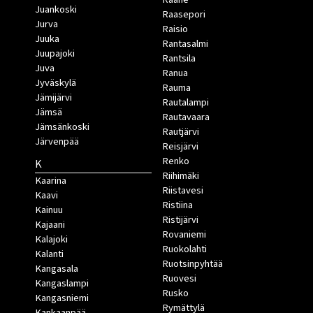
Juankoski
Raasepori
Jurva
Raisio
Juuka
Rantasalmi
Juupajoki
Rantsila
Juva
Ranua
Jyväskylä
Rauma
Jämijärvi
Rautalampi
Jämsä
Rautavaara
Jämsänkoski
Rautjärvi
Järvenpää
Reisjärvi
Renko
K
Riihimäki
Kaarina
Riistavesi
Kaavi
Ristiina
Kainuu
Ristijärvi
Kajaani
Rovaniemi
Kalajoki
Ruokolahti
Kalanti
Ruotsinpyhtää
Kangasala
Ruovesi
Kangaslampi
Rusko
Kangasniemi
Rymättylä
Kankaanpää