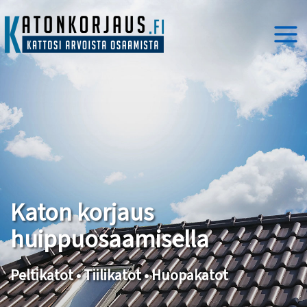
Siirry
sisältöön
Katon korjaus
huippuosaamisella
Peltikatot • Tiilikatot • Huopakatot