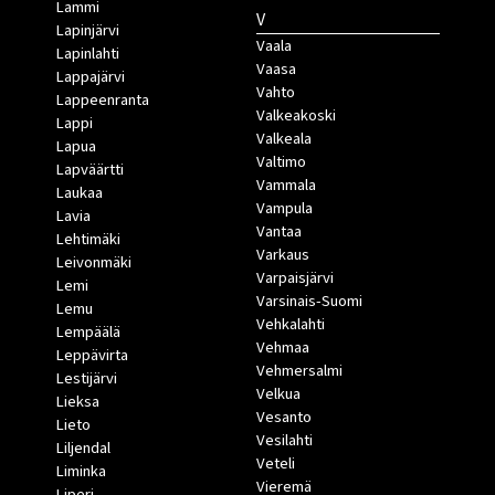
Lammi
V
Lapinjärvi
Vaala
Lapinlahti
Vaasa
Lappajärvi
Vahto
Lappeenranta
Valkeakoski
Lappi
Valkeala
Lapua
Valtimo
Lapväärtti
Vammala
Laukaa
Vampula
Lavia
Vantaa
Lehtimäki
Varkaus
Leivonmäki
Varpaisjärvi
Lemi
Varsinais-Suomi
Lemu
Vehkalahti
Lempäälä
Vehmaa
Leppävirta
Vehmersalmi
Lestijärvi
Velkua
Lieksa
Vesanto
Lieto
Vesilahti
Liljendal
Veteli
Liminka
Vieremä
Liperi