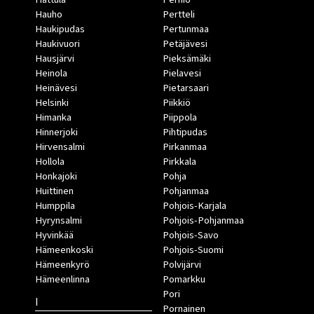
Hauho
Pertteli
Haukipudas
Pertunmaa
Haukivuori
Petäjävesi
Hausjärvi
Pieksämäki
Heinola
Pielavesi
Heinävesi
Pietarsaari
Helsinki
Piikkiö
Himanka
Piippola
Hinnerjoki
Pihtipudas
Hirvensalmi
Pirkanmaa
Hollola
Pirkkala
Honkajoki
Pohja
Huittinen
Pohjanmaa
Humppila
Pohjois-Karjala
Hyrynsalmi
Pohjois-Pohjanmaa
Hyvinkää
Pohjois-Savo
Hämeenkoski
Pohjois-Suomi
Hämeenkyrö
Polvijärvi
Hämeenlinna
Pomarkku
Pori
I
Pornainen