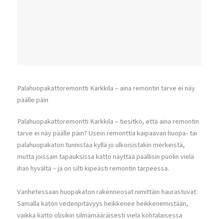
Palahuopakattoremontti Karkkila – aina remontin tarve ei näy
päälle päin
Palahuopakattoremontti Karkkila – tiesitkö, että aina remontin
tarve ei näy päälle päin? Usein remonttia kaipaavan huopa- tai
palahuopakaton tunnistaa kyllä jo ulkoisistakin merkeistä,
mutta joissain tapauksissa katto näyttää päällisin puolin vielä
ihan hyvältä – ja on silti kipeästi remontin tarpeessa.
Vanhetessaan huopakaton rakenneosat nimittäin haurastuvat.
Samalla katon vedenpitävyys heikkenee heikkenemistään,
vaikka katto olisikin silmämääräisesti vielä kohtalaisessa