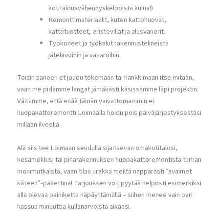
kotitalousvähennyskelpoista kulua!)
Remonttimateriaalit, kuten kattohuovat,
kattotuotteet, eristevillat ja alusvanerit.
Työkoneet ja työkalut rakennustelineistä
jätelavoihin ja vasaroihin.
Toisin sanoen et joudu tekemään tai hankkimaan itse mitään,
vaan me pidämme langat jämäkästi käsissämme läpi projektin.
Väitämme, että enää tämän vaivattomammin ei
huopakattoremontti Loimaalla hoidu pois päiväjärjestyksestäsi
millään ilveellä.
Älä siis tee Loimaan seudulla sijaitsevan omakotitalosi,
kesämökkisi tai piharakennuksen huopakattoremontista turhan
monimutkaista, vaan tilaa urakka meiltä näppärästi ”avaimet
käteen”-pakettina! Tarjouksen voit pyytää helposti esimerkiksi
alla olevaa painiketta näpäyttämällä – siihen menee vain pari
hassua minuuttia kullanarvoista aikaasi.