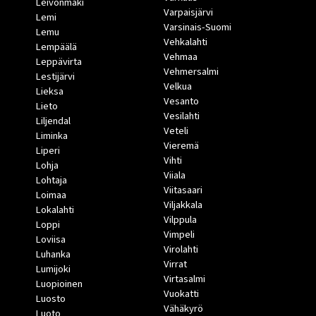
Leivonmäki
Varpaisjärvi
Lemi
Varsinais-Suomi
Lemu
Vehkalahti
Lempäälä
Vehmaa
Leppävirta
Vehmersalmi
Lestijärvi
Velkua
Lieksa
Vesanto
Lieto
Vesilahti
Liljendal
Veteli
Liminka
Vieremä
Liperi
Vihti
Lohja
Viiala
Lohtaja
Viitasaari
Loimaa
Viljakkala
Lokalahti
Vilppula
Loppi
Vimpeli
Loviisa
Virolahti
Luhanka
Virrat
Lumijoki
Virtasalmi
Luopioinen
Vuokatti
Luosto
Vähäkyrö
Luoto