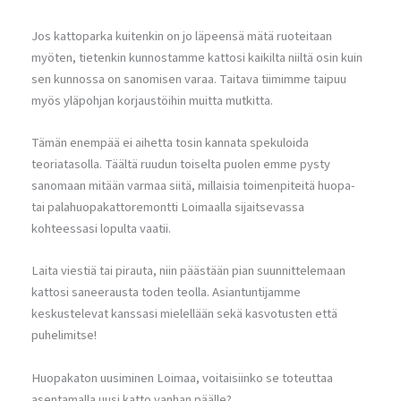
Jos kattoparka kuitenkin on jo läpeensä mätä ruoteitaan
myöten, tietenkin kunnostamme kattosi kaikilta niiltä osin kuin
sen kunnossa on sanomisen varaa. Taitava tiimimme taipuu
myös yläpohjan korjaustöihin muitta mutkitta.
Tämän enempää ei aihetta tosin kannata spekuloida
teoriatasolla. Täältä ruudun toiselta puolen emme pysty
sanomaan mitään varmaa siitä, millaisia toimenpiteitä huopa-
tai palahuopakattoremontti Loimaalla sijaitsevassa
kohteessasi lopulta vaatii.
Laita viestiä tai pirauta, niin päästään pian suunnittelemaan
kattosi saneerausta toden teolla. Asiantuntijamme
keskustelevat kanssasi mielellään sekä kasvotusten että
puhelimitse!
Huopakaton uusiminen Loimaa, voitaisiinko se toteuttaa
asentamalla uusi katto vanhan päälle?