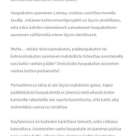
Huopakaton uusiminen Loimaa, voidaan suorittaa monella
tavalla. Jokainen kattoremonttiprojekti on täysin yksilöllinen,
eikä edes kahden näennäisesti samanlaisen huopakatteen
uusiminen välttämättä etene täysin identtisesti.
Mutta… olisiko tiivissaumakaton, palahuopakaton tai
kolmiorimakaton uusiminen mahdollista toteuttaa asentamalla
uusi katto vanhan päälle? Onnistuuko huopakaton uusiminen
vanhaa kattoa purkamatta?
Periaatteessa tämä ei ole täysin mahdoton ajatus. Kaksi
päällekkäistä huopakatetta ei yleensä vielä aiheuta katon
kantaville rakenteille niin suurta kuormitusta, että katto olisi
esimerkiksi vaarassa romahtaa.
Käytännössä on kuitenkin harkittava tarkasti, onko ratkaisu
kannattava. Useimmiten vanha huopakate on parempi purkaa