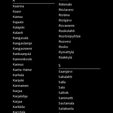
K
Riihimäki
Kaarina
Riistavesi
Kaavi
Ristiina
Kainuu
Ristijärvi
Kajaani
Rovaniemi
Kalajoki
Ruokolahti
Kalanti
Ruotsinpyhtää
Kangasala
Ruovesi
Kangaslampi
Rusko
Kangasniemi
Rymättylä
Kankaanpää
Rääkkylä
Kannonkoski
Kannus
S
Kanta-Häme
Saarijärvi
Karhula
Sahalahti
Karijoki
Salla
Karinainen
Salo
Karjaa
Saltvik
Karjalohja
Sammatti
Karjaa
Sastamala
Karkkila
Satakunta
Karstula