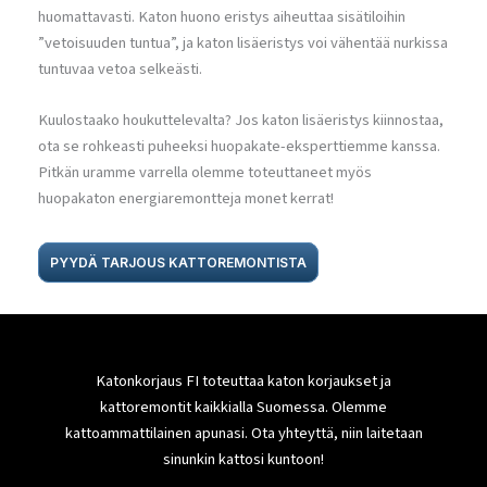
huomattavasti. Katon huono eristys aiheuttaa sisätiloihin
”vetoisuuden tuntua”, ja katon lisäeristys voi vähentää nurkissa
tuntuvaa vetoa selkeästi.
Kuulostaako houkuttelevalta? Jos katon lisäeristys kiinnostaa,
ota se rohkeasti puheeksi huopakate-eksperttiemme kanssa.
Pitkän uramme varrella olemme toteuttaneet myös
huopakaton energiaremontteja monet kerrat!
PYYDÄ TARJOUS KATTOREMONTISTA
Katonkorjaus FI toteuttaa katon korjaukset ja
kattoremontit kaikkialla Suomessa. Olemme
kattoammattilainen apunasi. Ota yhteyttä, niin laitetaan
sinunkin kattosi kuntoon!