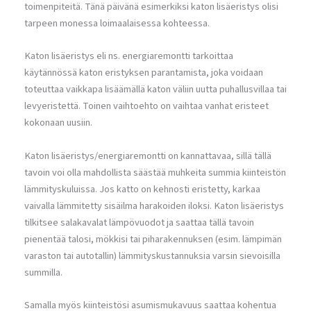
toimenpiteitä. Tänä päivänä esimerkiksi katon lisäeristys olisi
tarpeen monessa loimaalaisessa kohteessa.
Katon lisäeristys eli ns. energiaremontti tarkoittaa
käytännössä katon eristyksen parantamista, joka voidaan
toteuttaa vaikkapa lisäämällä katon väliin uutta puhallusvillaa tai
levyeristettä. Toinen vaihtoehto on vaihtaa vanhat eristeet
kokonaan uusiin.
Katon lisäeristys/energiaremontti on kannattavaa, sillä tällä
tavoin voi olla mahdollista säästää muhkeita summia kiinteistön
lämmityskuluissa. Jos katto on kehnosti eristetty, karkaa
vaivalla lämmitetty sisäilma harakoiden iloksi. Katon lisäeristys
tilkitsee salakavalat lämpövuodot ja saattaa tällä tavoin
pienentää talosi, mökkisi tai piharakennuksen (esim. lämpimän
varaston tai autotallin) lämmityskustannuksia varsin sievoisilla
summilla.
Samalla myös kiinteistösi asumismukavuus saattaa kohentua