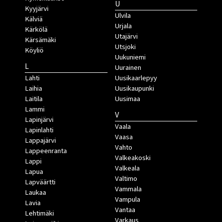
U
Kyyjärvi
Ulvila
Kälviä
Urjala
Kärkölä
Utajärvi
Kärsämäki
Utsjoki
Köyliö
Uukuniemi
L
Uurainen
Lahti
Uusikaarlepyy
Laihia
Uusikaupunki
Laitila
Uusimaa
Lammi
V
Lapinjärvi
Vaala
Lapinlahti
Vaasa
Lappajärvi
Vahto
Lappeenranta
Valkeakoski
Lappi
Valkeala
Lapua
Valtimo
Lapväärtti
Vammala
Laukaa
Vampula
Lavia
Vantaa
Lehtimäki
Varkaus