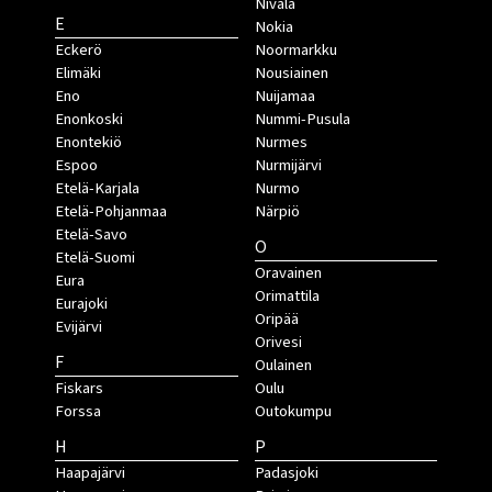
Nivala
E
Nokia
Eckerö
Noormarkku
Elimäki
Nousiainen
Eno
Nuijamaa
Enonkoski
Nummi-Pusula
Enontekiö
Nurmes
Espoo
Nurmijärvi
Etelä-Karjala
Nurmo
Etelä-Pohjanmaa
Närpiö
Etelä-Savo
O
Etelä-Suomi
Oravainen
Eura
Orimattila
Eurajoki
Oripää
Evijärvi
Orivesi
F
Oulainen
Fiskars
Oulu
Forssa
Outokumpu
H
P
Haapajärvi
Padasjoki