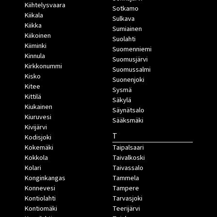
Kiihtelysvaara
Sotkamo
Kiikala
Sulkava
Kiikka
Sumiainen
Kiikoinen
Suolahti
Kiiminki
Suomenniemi
Kinnula
Suomusjärvi
Kirkkonummi
Suomussalmi
Kisko
Suonenjoki
Kitee
Sysmä
Kittilä
Säkylä
Kiukainen
Säynätsalo
Kiuruvesi
Sääksmäki
Kivijärvi
T
Kodisjoki
Kokemäki
Taipalsaari
Kokkola
Taivalkoski
Kolari
Taivassalo
Konginkangas
Tammela
Konnevesi
Tampere
Kontiolahti
Tarvasjoki
Kontiomäki
Teerijärvi