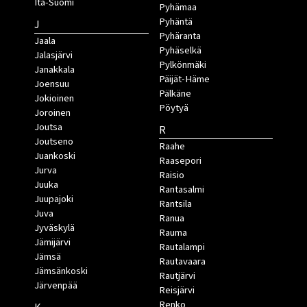
Itä-Suomi
Pyhämaa
Pyhäntä
J
Pyhäranta
Jaala
Pyhäselkä
Jalasjärvi
Pylkönmäki
Janakkala
Päijät-Häme
Joensuu
Pälkäne
Jokioinen
Pöytyä
Joroinen
Joutsa
R
Joutseno
Raahe
Juankoski
Raasepori
Jurva
Raisio
Juuka
Rantasalmi
Juupajoki
Rantsila
Juva
Ranua
Jyväskylä
Rauma
Jämijärvi
Rautalampi
Jämsä
Rautavaara
Jämsänkoski
Rautjärvi
Järvenpää
Reisjärvi
Renko