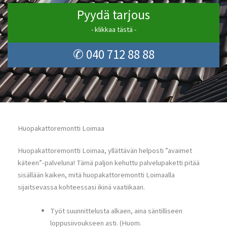
Pyydä tarjous
- klikkaa tästä -
✆ 040 712 88 88
Huopakattoremontti Loimaa
Huopakattoremontti Loimaa, yllättävän helposti ”avaimet
käteen”-palveluna! Tämä paljon kehuttu palvelupaketti pitää
sisällään kaiken, mitä huopakattoremontti Loimaalla
sijaitsevassa kohteessasi ikinä vaatiikaan.
Työt suunnittelusta alkaen, aina säntilliseen
loppusiivoukseen asti. (Huom.