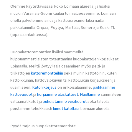
Olemme käytettävissäsi koko Loimaan alueella, ja lisäksi
muukin Varsinais-Suomi kuuluu toimialueeseemme. Loimaan
ohella palvelemme sinua ja kattoasi esimerkiksi näillä
paikkakunnilla: Oripää, Pöytyä, Marttila, Somero ja Koski Tl.
(jopa saarikohteissa).
Huopakattoremonttien lisäksi saat meiltä
huippuammattilaisten toteuttamina huopakattojen korjaukset
Loimaalla. Meiltä löytyy laaja osaaminen myös pelti- ja
tiilikattojen
kattoremontteihin
sekä muihin kattotöihin, kuten
kattoikkunan, kattovalokuvun tai kattoluukun korjaukseen ja
uusimiseen.
Katon korjaus
on erikoisalaamme,
paikkaamme
kattovuodot
ja
korjaamme aluskatteet
.
Huollamme
sammaleen
valtaamat katot ja
puhdistamme vesikourut
sekä talvella
poistamme tehokkaasti
lumet katoltasi
Loimaan alueella.
Pyydä tarjous huopakattoremontista!