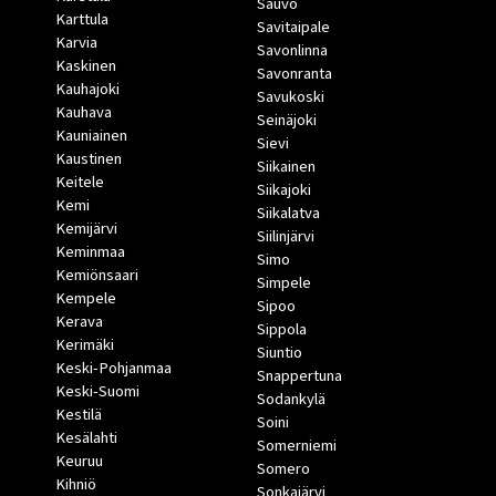
Sauvo
Karttula
Savitaipale
Karvia
Savonlinna
Kaskinen
Savonranta
Kauhajoki
Savukoski
Kauhava
Seinäjoki
Kauniainen
Sievi
Kaustinen
Siikainen
Keitele
Siikajoki
Kemi
Siikalatva
Kemijärvi
Siilinjärvi
Keminmaa
Simo
Kemiönsaari
Simpele
Kempele
Sipoo
Kerava
Sippola
Kerimäki
Siuntio
Keski-Pohjanmaa
Snappertuna
Keski-Suomi
Sodankylä
Kestilä
Soini
Kesälahti
Somerniemi
Keuruu
Somero
Kihniö
Sonkajärvi