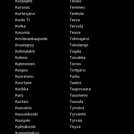
Korpilahti
Teisko
Korsnäs
Temmes
Kortesjärvi
Tenhola
Koski Tl
Tervo
Kotka
Tervola
Kouvola
Teuva
Kristiinankaupunki
Tohmajärvi
Kruunupyy
Toholampi
Kuhmalahti
Toijala
Kuhmo
Toivakka
Kuhmoinen
Tornio
Kuopio
Tottijärvi
Kuorevesi
Turku
Kuortane
Tuulos
Kurikka
Tuupovaara
Kuru
Tuusniemi
Kustavi
Tuusula
Kuusamo
Tyrnävä
Kuusankoski
Tyrväntö
Kuusjoki
Tyrvää
Kylmäkoski
Töysä
Kymenlaakso