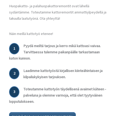
Huopakatto- ja palahuopakattoremontit ovat lähellä
sydäntämme. Toteutamme kattoremontit ammattiylpeydellä ja
takuulla laatutyönä. Ota yhteyttä!
Näin meillä kattotyö etenee!
Pyydä meiltä tarjous ja kerro mikä kattoasi vaivaa.
1
Tarvittaessa tulemme paikanpäälle tarkastamaan
katon kunnon.
Laadimme kattotyöstä kirjallisen kiinteähintaisen ja
2
kilpailukykyisen tarjouksen.
Toteutamme kattotyön täydellisenä avaimet käteen -
3
palveluna ja olemme varmoja, että olet tyytyväinen
lopputulokseen.