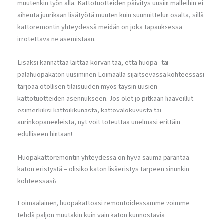
muutenkin työn alla. Kattotuotteiden päivitys uusiin malleihin ei
aiheuta juurikaan lisätyötä muuten kuin suunnittelun osalta, sillä
kattoremontin yhteydessä meidän on joka tapauksessa
irrotettava ne asemistaan.
Lisäksi kannattaa laittaa korvan taa, että huopa- tai
palahuopakaton uusiminen Loimaalla sijaitsevassa kohteessasi
tarjoaa otollisen tilaisuuden myös täysin uusien
kattotuotteiden asennukseen. Jos olet jo pitkään haaveillut
esimerkiksi kattoikkunasta, kattovalokuvusta tai
aurinkopaneeleista, nyt voit toteuttaa unelmasi erittäin
edulliseen hintaan!
Huopakattoremontin yhteydessä on hyvä sauma parantaa
katon eristystä – olisiko katon lisäeristys tarpeen sinunkin
kohteessasi?
Loimaalainen, huopakattoasi remontoidessamme voimme
tehdä paljon muutakin kuin vain katon kunnostavia