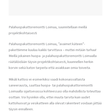
Palahuopakattoremontti Loimaa, suunnitellaan meillä
projektikohtaisesti
Palahuopakattoremontti Loimaa, ”avaimet käteen”-
pakettiimme kuuluu kaikki tarvittava – muttei mitään turhaa!
Meillä jokainen huopa- ja palahuopakattoremontti Loimaalla
räätälöidään täysin projektikohtaisesti, kuunnellen herkin
korvin sekä katon tarpeita että asiakkaan omia toiveita.
Mikäli kattosi ei esimerkiksi vaadi kokonaisvaltaista
saneerausta, saattaa huopa- tai palahuopakattoremontti
Loimaalla sijaitsevassa kohteessasi olla mahdollista toteuttaa
osittain. Voi hyvinkin olla, ettei muuta tarvita kuin uudet
kattohuovat ja vesikatteen alla olevat rakenteet voidaan jättää
täysin ennalleen.