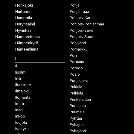
Honkajoki
Pohja
Huittinen
Pohjanmaa
Humppila
Pohjois-Karjala
Hyrynsalmi
Pohjois-Pohjanmaa
Hyvinkää
Pohjois-Savo
Hämeenkoski
Pohjois-Suomi
Hämeenkyrö
Polvijärvi
Hämeenlinna
Pomarkku
Pori
I
Pornainen
Ii
Porvoo
Iisalmi
Posio
Iitti
Pudasjärvi
Ikaalinen
Pukkila
Ilmajoki
Pulkkila
Ilomantsi
Punkalaidun
Imatra
Puolanka
Inari
Puumala
Inkoo
Pyhtää
Isojoki
Pyhäjoki
Isokyrö
Pyhäjärvi