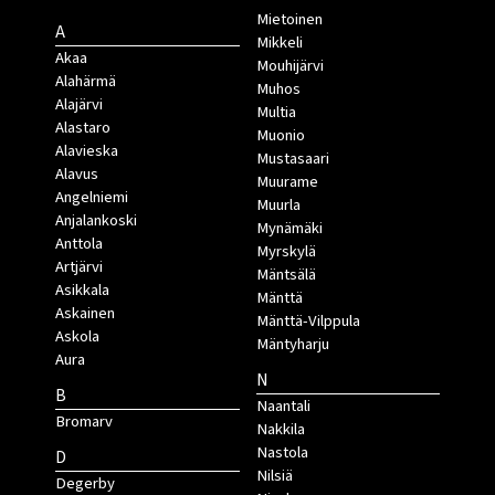
Mietoinen
A
Mikkeli
Akaa
Mouhijärvi
Alahärmä
Muhos
Alajärvi
Multia
Alastaro
Muonio
Alavieska
Mustasaari
Alavus
Muurame
Angelniemi
Muurla
Anjalankoski
Mynämäki
Anttola
Myrskylä
Artjärvi
Mäntsälä
Asikkala
Mänttä
Askainen
Mänttä-Vilppula
Askola
Mäntyharju
Aura
N
B
Naantali
Bromarv
Nakkila
Nastola
D
Nilsiä
Degerby