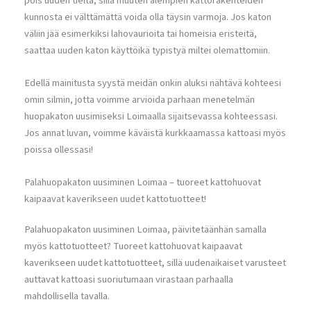
pois uuden tieltä, sillä muuten alempien kattorakenteiden
kunnosta ei välttämättä voida olla täysin varmoja. Jos katon
väliin jää esimerkiksi lahovaurioita tai homeisia eristeitä,
saattaa uuden katon käyttöikä typistyä miltei olemattomiin.
Edellä mainitusta syystä meidän onkin aluksi nähtävä kohteesi
omin silmin, jotta voimme arvioida parhaan menetelmän
huopakaton uusimiseksi Loimaalla sijaitsevassa kohteessasi.
Jos annat luvan, voimme käväistä kurkkaamassa kattoasi myös
poissa ollessasi!
Palahuopakaton uusiminen Loimaa – tuoreet kattohuovat
kaipaavat kaverikseen uudet kattotuotteet!
Palahuopakaton uusiminen Loimaa, päivitetäänhän samalla
myös kattotuotteet? Tuoreet kattohuovat kaipaavat
kaverikseen uudet kattotuotteet, sillä uudenaikaiset varusteet
auttavat kattoasi suoriutumaan virastaan parhaalla
mahdollisella tavalla.