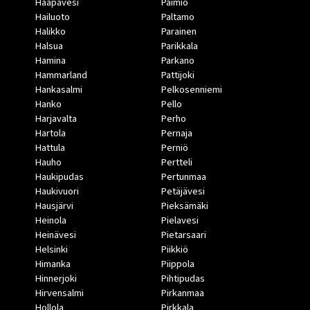
Haapavesi
Paimio
Hailuoto
Paltamo
Halikko
Parainen
Halsua
Parikkala
Hamina
Parkano
Hammarland
Pattijoki
Hankasalmi
Pelkosenniemi
Hanko
Pello
Harjavalta
Perho
Hartola
Pernaja
Hattula
Perniö
Hauho
Pertteli
Haukipudas
Pertunmaa
Haukivuori
Petäjävesi
Hausjärvi
Pieksämäki
Heinola
Pielavesi
Heinävesi
Pietarsaari
Helsinki
Piikkiö
Himanka
Piippola
Hinnerjoki
Pihtipudas
Hirvensalmi
Pirkanmaa
Hollola
Pirkkala