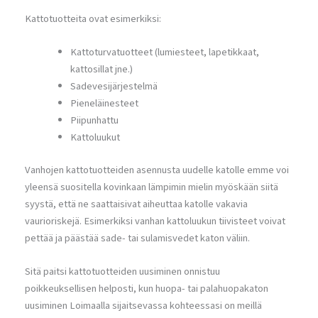
Kattotuotteita ovat esimerkiksi:
Kattoturvatuotteet (lumiesteet, lapetikkaat,
kattosillat jne.)
Sadevesijärjestelmä
Pieneläinesteet
Piipunhattu
Kattoluukut
Vanhojen kattotuotteiden asennusta uudelle katolle emme voi
yleensä suositella kovinkaan lämpimin mielin myöskään siitä
syystä, että ne saattaisivat aiheuttaa katolle vakavia
vaurioriskejä. Esimerkiksi vanhan kattoluukun tiivisteet voivat
pettää ja päästää sade- tai sulamisvedet katon väliin.
Sitä paitsi kattotuotteiden uusiminen onnistuu
poikkeuksellisen helposti, kun huopa- tai palahuopakaton
uusiminen Loimaalla sijaitsevassa kohteessasi on meillä