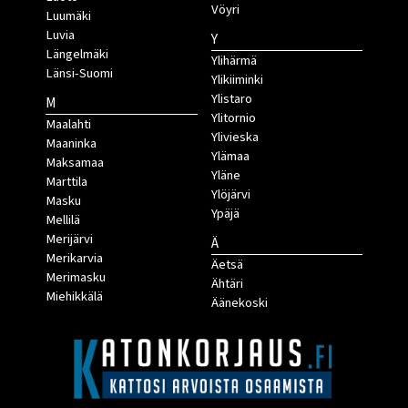
Vöyri
Luumäki
Luvia
Y
Längelmäki
Ylihärmä
Länsi-Suomi
Ylikiiminki
Ylistaro
M
Ylitornio
Maalahti
Ylivieska
Maaninka
Ylämaa
Maksamaa
Yläne
Marttila
Ylöjärvi
Masku
Ypäjä
Mellilä
Merijärvi
Ä
Merikarvia
Äetsä
Merimasku
Ähtäri
Miehikkälä
Äänekoski