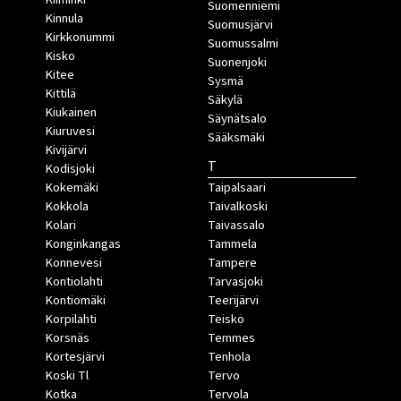
Suomenniemi
Kinnula
Suomusjärvi
Kirkkonummi
Suomussalmi
Kisko
Suonenjoki
Kitee
Sysmä
Kittilä
Säkylä
Kiukainen
Säynätsalo
Kiuruvesi
Sääksmäki
Kivijärvi
T
Kodisjoki
Kokemäki
Taipalsaari
Kokkola
Taivalkoski
Kolari
Taivassalo
Konginkangas
Tammela
Konnevesi
Tampere
Kontiolahti
Tarvasjoki
Kontiomäki
Teerijärvi
Korpilahti
Teisko
Korsnäs
Temmes
Kortesjärvi
Tenhola
Koski Tl
Tervo
Kotka
Tervola