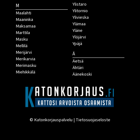
Ylistaro
M
Ylitornio
Maalahti
Ylivieska
Maaninka
Ylämaa
Maksamaa
Yläne
Marttila
Ylöjärvi
Masku
Ypäjä
Mellilä
Merijärvi
Ä
Merikarvia
Äetsä
Merimasku
Ähtäri
Miehikkälä
Äänekoski
© Katonkorjauspalvelu |
Tietosuojaseloste