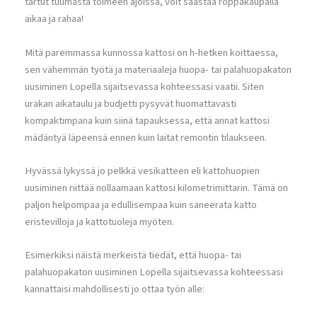
tartut tuumasta toimeen ajoissa, voit säästää roppakaupalla
aikaa ja rahaa!
Mitä paremmassa kunnossa kattosi on h-hetken koittaessa,
sen vähemmän työtä ja materiaaleja huopa- tai palahuopakaton
uusiminen Lopella sijaitsevassa kohteessasi vaatii. Siten
urakan aikataulu ja budjetti pysyvät huomattavasti
kompaktimpana kuin siinä tapauksessa, että annat kattosi
mädäntyä läpeensä ennen kuin laitat remontin tilaukseen.
Hyvässä lykyssä jo pelkkä vesikatteen eli kattohuopien
uusiminen riittää nollaamaan kattosi kilometrimittarin. Tämä on
paljon helpompaa ja edullisempaa kuin saneerata katto
eristevilloja ja kattotuoleja myöten.
Esimerkiksi näistä merkeistä tiedät, että huopa- tai
palahuopakaton uusiminen Lopella sijaitsevassa kohteessasi
kannattaisi mahdollisesti jo ottaa työn alle: