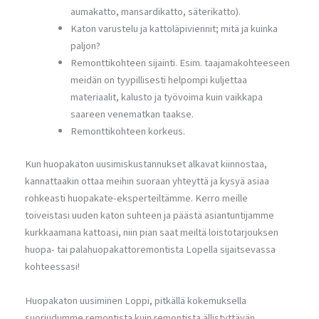
aumakatto, mansardikatto, säterikatto).
Katon varustelu ja kattoläpiviennit; mitä ja kuinka
paljon?
Remonttikohteen sijainti. Esim. taajamakohteeseen
meidän on tyypillisesti helpompi kuljettaa
materiaalit, kalusto ja työvoima kuin vaikkapa
saareen venematkan taakse.
Remonttikohteen korkeus.
Kun huopakaton uusimiskustannukset alkavat kiinnostaa,
kannattaakin ottaa meihin suoraan yhteyttä ja kysyä asiaa
rohkeasti huopakate-eksperteiltämme. Kerro meille
toiveistasi uuden katon suhteen ja päästä asiantuntijamme
kurkkaamana kattoasi, niin pian saat meiltä loistotarjouksen
huopa- tai palahuopakattoremontista Lopella sijaitsevassa
kohteessasi!
Huopakaton uusiminen Loppi, pitkällä kokemuksella
suoriudumme remontista kuin remontista ällistyttävän