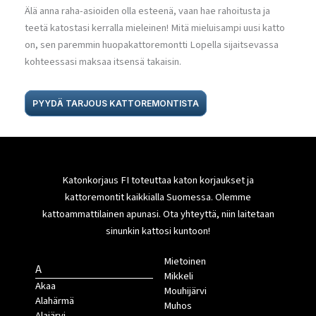
Älä anna raha-asioiden olla esteenä, vaan hae rahoitusta ja
teetä katostasi kerralla mieleinen! Mitä mieluisampi uusi katto
on, sen paremmin huopakattoremontti Lopella sijaitsevassa
kohteessasi maksaa itsensä takaisin.
PYYDÄ TARJOUS KATTOREMONTISTA
Katonkorjaus FI toteuttaa katon korjaukset ja
kattoremontit kaikkialla Suomessa. Olemme
kattoammattilainen apunasi. Ota yhteyttä, niin laitetaan
sinunkin kattosi kuntoon!
Mietoinen
A
Mikkeli
Akaa
Mouhijärvi
Alahärmä
Muhos
Alajärvi