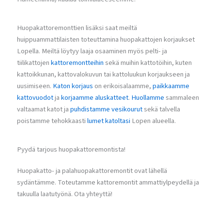
Huopakattoremonttien lisäksi saat meiltä
huippuammattilaisten toteuttamina huopakattojen korjaukset
Lopella. Meiltä löytyy laaja osaaminen myös pelti- ja
tiilikattojen
kattoremontteihin
sekä muihin kattotöihin, kuten
kattoikkunan, kattovalokuvun tai kattoluukun korjaukseen ja
uusimiseen.
Katon korjaus
on erikoisalaamme,
paikkaamme
kattovuodot
ja
korjaamme aluskatteet
.
Huollamme
sammaleen
valtaamat katot ja
puhdistamme vesikourut
sekä talvella
poistamme tehokkaasti
lumet katoltasi
Lopen alueella.
Pyydä tarjous huopakattoremontista!
Huopakatto- ja palahuopakattoremontit ovat lähellä
sydäntämme. Toteutamme kattoremontit ammattiylpeydellä ja
takuulla laatutyönä. Ota yhteyttä!