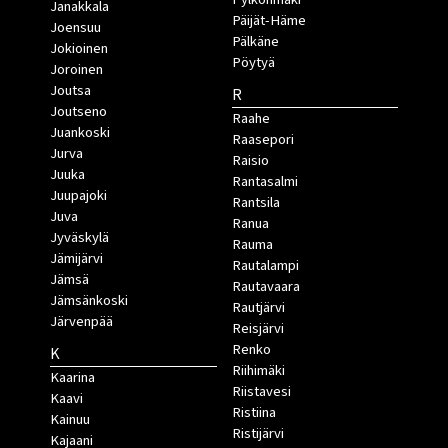
Janakkala
Päijät-Häme
Joensuu
Pälkäne
Jokioinen
Pöytyä
Joroinen
Joutsa
R
Joutseno
Raahe
Juankoski
Raasepori
Jurva
Raisio
Juuka
Rantasalmi
Juupajoki
Rantsila
Juva
Ranua
Jyväskylä
Rauma
Jämijärvi
Rautalampi
Jämsä
Rautavaara
Jämsänkoski
Rautjärvi
Järvenpää
Reisjärvi
Renko
K
Riihimäki
Kaarina
Riistavesi
Kaavi
Ristiina
Kainuu
Ristijärvi
Kajaani