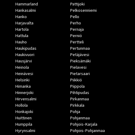
Hammarland
Pattijoki
Hankasalmi
Pelkosenniemi
Hanko
Pello
Harjavalta
Perho
Hartola
Pernaja
Hattula
Perniö
Hauho
Pertteli
Haukipudas
Pertunmaa
Haukivuori
Petäjävesi
Hausjärvi
Pieksämäki
Heinola
Pielavesi
Heinävesi
Pietarsaari
Helsinki
Piikkiö
Himanka
Piippola
Hinnerjoki
Pihtipudas
Hirvensalmi
Pirkanmaa
Hollola
Pirkkala
Honkajoki
Pohja
Huittinen
Pohjanmaa
Humppila
Pohjois-Karjala
Hyrynsalmi
Pohjois-Pohjanmaa