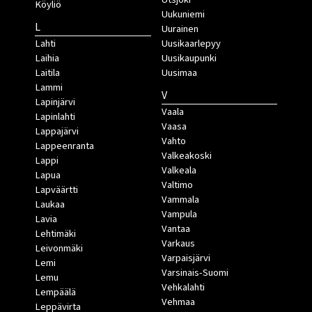
Köyliö
Uukuniemi
L
Uurainen
Lahti
Uusikaarlepyy
Laihia
Uusikaupunki
Laitila
Uusimaa
Lammi
V
Lapinjärvi
Vaala
Lapinlahti
Vaasa
Lappajärvi
Vahto
Lappeenranta
Valkeakoski
Lappi
Valkeala
Lapua
Valtimo
Lapväärtti
Vammala
Laukaa
Vampula
Lavia
Vantaa
Lehtimäki
Varkaus
Leivonmäki
Varpaisjärvi
Lemi
Varsinais-Suomi
Lemu
Vehkalahti
Lempäälä
Vehmaa
Leppävirta