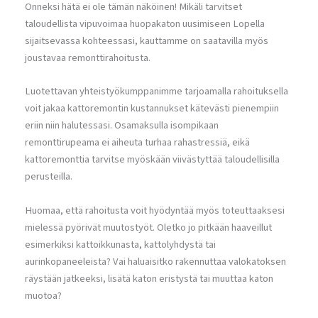
Onneksi hätä ei ole tämän näköinen! Mikäli tarvitset
taloudellista vipuvoimaa huopakaton uusimiseen Lopella
sijaitsevassa kohteessasi, kauttamme on saatavilla myös
joustavaa remonttirahoitusta.
Luotettavan yhteistyökumppanimme tarjoamalla rahoituksella
voit jakaa kattoremontin kustannukset kätevästi pienempiin
eriin niin halutessasi. Osamaksulla isompikaan
remonttirupeama ei aiheuta turhaa rahastressiä, eikä
kattoremonttia tarvitse myöskään viivästyttää taloudellisilla
perusteilla.
Huomaa, että rahoitusta voit hyödyntää myös toteuttaaksesi
mielessä pyörivät muutostyöt. Oletko jo pitkään haaveillut
esimerkiksi kattoikkunasta, kattolyhdystä tai
aurinkopaneeleista? Vai haluaisitko rakennuttaa valokatoksen
räystään jatkeeksi, lisätä katon eristystä tai muuttaa katon
muotoa?