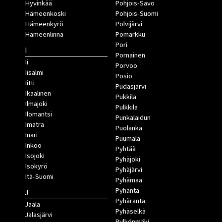
Hyvinkää
Pohjois-Savo
Hämeenkoski
Pohjois-Suomi
Hämeenkyrö
Polvijärvi
Hämeenlinna
Pomarkku
Pori
I
Pornainen
Ii
Porvoo
Iisalmi
Posio
Iitti
Pudasjärvi
Ikaalinen
Pukkila
Ilmajoki
Pulkkila
Ilomantsi
Punkalaidun
Imatra
Puolanka
Inari
Puumala
Inkoo
Pyhtää
Isojoki
Pyhäjoki
Isokyrö
Pyhäjärvi
Itä-Suomi
Pyhämaa
Pyhäntä
J
Pyhäranta
Jaala
Pyhäselkä
Jalasjärvi
Pylkönmäki