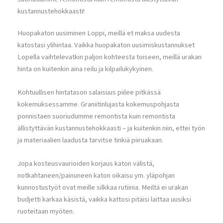
kustannustehokkaasti!
Huopakaton uusiminen Loppi, meillä et maksa uudesta
katostasi ylihintaa. Vaikka huopakaton uusimiskustannukset
Lopella vaihtelevatkin paljon kohteesta toiseen, meillä urakan
hinta on kuitenkin aina reilu ja kilpailukykyinen.
Kohtuullisen hintatason salaisuus piilee pitkässä
kokemuksessamme. Graniitinlujasta kokemuspohjasta
ponnistaen suoriudumme remontista kuin remontista
ällistyttävän kustannustehokkaasti – ja kuitenkin niin, ettei työn
ja materiaalien laadusta tarvitse tinkiä piiruakaan.
Jopa kosteusvaurioiden korjaus katon välistä,
notkahtaneen/painuneen katon oikaisu ym. yläpohjan
kunnostustyöt ovat meille silkkaa rutiinia. Meiltä ei urakan
budjetti karkaa käsistä, vaikka kattosi pitäisi laittaa uusiksi
ruoteitaan myöten.