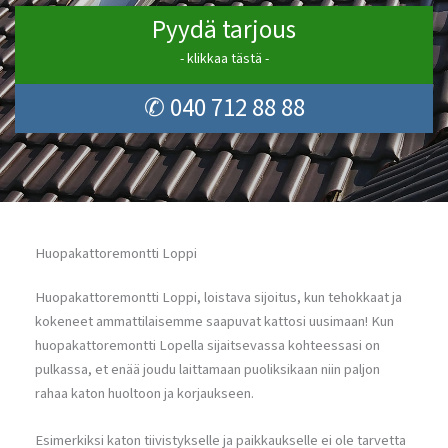
Pyydä tarjous
- klikkaa tästä -
✆ 040 712 88 88
Huopakattoremontti Loppi
Huopakattoremontti Loppi, loistava sijoitus, kun tehokkaat ja
kokeneet ammattilaisemme saapuvat kattosi uusimaan! Kun
huopakattoremontti Lopella sijaitsevassa kohteessasi on
pulkassa, et enää joudu laittamaan puoliksikaan niin paljon
rahaa katon huoltoon ja korjaukseen.
Esimerkiksi katon tiivistykselle ja paikkaukselle ei ole tarvetta