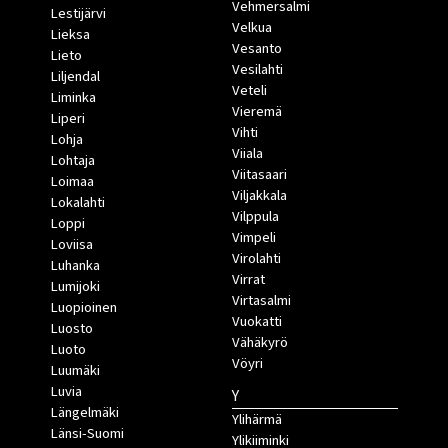
Vehmersalmi
Lestijärvi
Velkua
Lieksa
Vesanto
Lieto
Vesilahti
Liljendal
Veteli
Liminka
Vieremä
Liperi
Vihti
Lohja
Viiala
Lohtaja
Viitasaari
Loimaa
Viljakkala
Lokalahti
Vilppula
Loppi
Vimpeli
Loviisa
Virolahti
Luhanka
Virrat
Lumijoki
Virtasalmi
Luopioinen
Vuokatti
Luosto
Vähäkyrö
Luoto
Vöyri
Luumäki
Luvia
Y
Längelmäki
Ylihärmä
Länsi-Suomi
Ylikiiminki