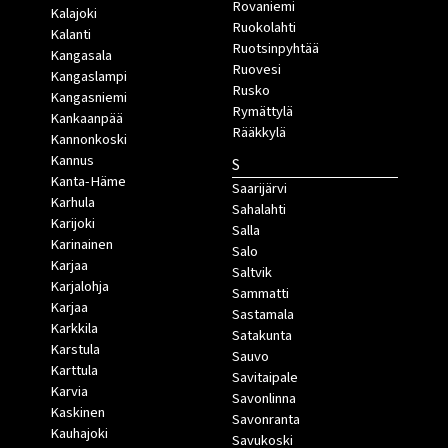
Rovaniemi
Kalajoki
Ruokolahti
Kalanti
Ruotsinpyhtää
Kangasala
Ruovesi
Kangaslampi
Rusko
Kangasniemi
Rymättylä
Kankaanpää
Rääkkylä
Kannonkoski
Kannus
S
Kanta-Häme
Saarijärvi
Karhula
Sahalahti
Karijoki
Salla
Karinainen
Salo
Karjaa
Saltvik
Karjalohja
Sammatti
Karjaa
Sastamala
Karkkila
Satakunta
Karstula
Sauvo
Karttula
Savitaipale
Karvia
Savonlinna
Kaskinen
Savonranta
Kauhajoki
Savukoski