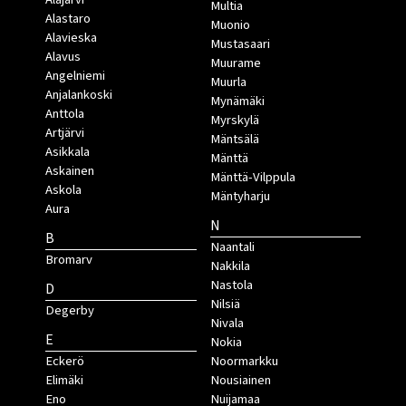
Multia
Alastaro
Muonio
Alavieska
Mustasaari
Alavus
Muurame
Angelniemi
Muurla
Anjalankoski
Mynämäki
Anttola
Myrskylä
Artjärvi
Mäntsälä
Asikkala
Mänttä
Askainen
Mänttä-Vilppula
Askola
Mäntyharju
Aura
N
B
Naantali
Bromarv
Nakkila
Nastola
D
Nilsiä
Degerby
Nivala
E
Nokia
Eckerö
Noormarkku
Elimäki
Nousiainen
Eno
Nuijamaa