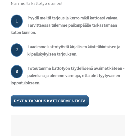
Näin meillä kattotyö etenee!
Pyydä meiltä tarjous ja kerro mikä kattoasi vaivaa.
1
Tarvittaessa tulemme paikanpäälle tarkastamaan
katon kunnon.
Laadimme kattotyöstä kirjallisen kiinteähintaisen ja
2
kilpailukykyisen tarjouksen.
Toteutamme kattotyön täydellisenä avaimet käteen -
3
palveluna ja olemme varmoja, että olet tyytyväinen
lopputulokseen.
PYYDÄ TARJOUS KATTOREMONTISTA