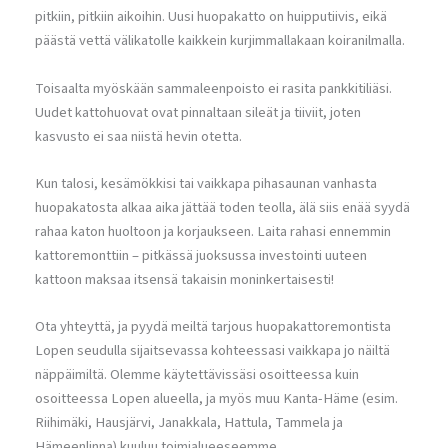
pitkiin, pitkiin aikoihin. Uusi huopakatto on huipputiivis, eikä
päästä vettä välikatolle kaikkein kurjimmallakaan koiranilmalla.
Toisaalta myöskään sammaleenpoisto ei rasita pankkitiliäsi.
Uudet kattohuovat ovat pinnaltaan sileät ja tiiviit, joten
kasvusto ei saa niistä hevin otetta.
Kun talosi, kesämökkisi tai vaikkapa pihasaunan vanhasta
huopakatosta alkaa aika jättää toden teolla, älä siis enää syydä
rahaa katon huoltoon ja korjaukseen. Laita rahasi ennemmin
kattoremonttiin – pitkässä juoksussa investointi uuteen
kattoon maksaa itsensä takaisin moninkertaisesti!
Ota yhteyttä, ja pyydä meiltä tarjous huopakattoremontista
Lopen seudulla sijaitsevassa kohteessasi vaikkapa jo näiltä
näppäimiltä. Olemme käytettävissäsi osoitteessa kuin
osoitteessa Lopen alueella, ja myös muu Kanta-Häme (esim.
Riihimäki, Hausjärvi, Janakkala, Hattula, Tammela ja
Hämeenlinna) kuuluu toimialueeseemme.