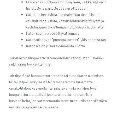
Et voi enää luottaa katon tiiviyteen, vaikka sitä on jo
tiivistetty ja paikattu useaan otteeseen.
Katto puskee tuhtia sammalpartaa tunnollisista
kausipuhdistuksista, kasvustontuhokäsittelystä ja
kattohuopien uudelleenpinnoituksesta huolimatta.
Katon saumat repsottavat rumasti.
Katenaulat ovat ”pumppautuneet” ylös asemistaan.
Katon ikä on yli neljäkymmentä vuotta.
Tarvitsetko huopakattosi remontointiin rahoitusta? Ei hätää –
sekin järjestyy kauttamme!
Mietityttääkö huopakattoremontin tai huopakaton uusimisen
hinta? Kilpailukykyisestä hintatasostamme huolimatta
omakotitalon, kesämökin tai piharakennuksen lähestyvä
huopakattoremontti voi joskus aiheuttaa taloudellisia
huolenaiheita, jos kattoremontin tarve tulee vaikkapa yllättäen
myrskyvaurioiden seurauksena.