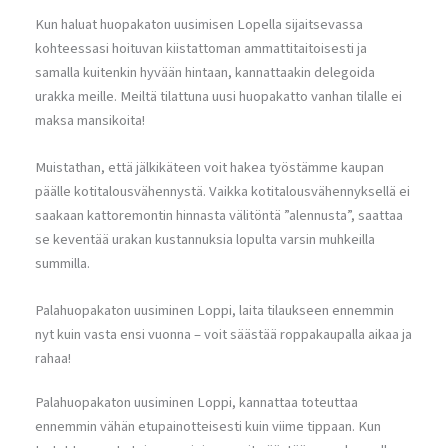
Kun haluat huopakaton uusimisen Lopella sijaitsevassa
kohteessasi hoituvan kiistattoman ammattitaitoisesti ja
samalla kuitenkin hyvään hintaan, kannattaakin delegoida
urakka meille. Meiltä tilattuna uusi huopakatto vanhan tilalle ei
maksa mansikoita!
Muistathan, että jälkikäteen voit hakea työstämme kaupan
päälle kotitalousvähennystä. Vaikka kotitalousvähennyksellä ei
saakaan kattoremontin hinnasta välitöntä ”alennusta”, saattaa
se keventää urakan kustannuksia lopulta varsin muhkeilla
summilla.
Palahuopakaton uusiminen Loppi, laita tilaukseen ennemmin
nyt kuin vasta ensi vuonna – voit säästää roppakaupalla aikaa ja
rahaa!
Palahuopakaton uusiminen Loppi, kannattaa toteuttaa
ennemmin vähän etupainotteisesti kuin viime tippaan. Kun