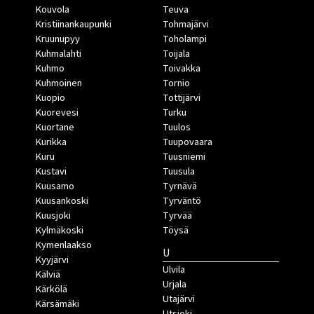
Kouvola
Teuva
Kristiinankaupunki
Tohmajärvi
Kruunupyy
Toholampi
Kuhmalahti
Toijala
Kuhmo
Toivakka
Kuhmoinen
Tornio
Kuopio
Tottijärvi
Kuorevesi
Turku
Kuortane
Tuulos
Kurikka
Tuupovaara
Kuru
Tuusniemi
Kustavi
Tuusula
Kuusamo
Tyrnävä
Kuusankoski
Tyrväntö
Kuusjoki
Tyrvää
Kylmäkoski
Töysä
Kymenlaakso
U
Kyyjärvi
Ulvila
Kälviä
Urjala
Kärkölä
Utajärvi
Kärsämäki
Utsjoki