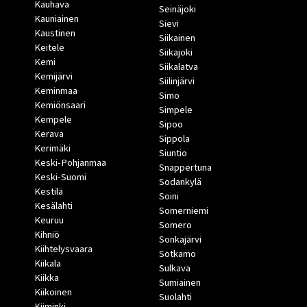
Kauhava
Seinäjoki
Kauniainen
Sievi
Kaustinen
Siikainen
Keitele
Siikajoki
Kemi
Siikalatva
Kemijärvi
Siilinjärvi
Keminmaa
Simo
Kemiönsaari
Simpele
Kempele
Sipoo
Kerava
Sippola
Kerimäki
Siuntio
Keski-Pohjanmaa
Snappertuna
Keski-Suomi
Sodankylä
Kestilä
Soini
Kesälahti
Somerniemi
Keuruu
Somero
Kihniö
Sonkajärvi
Kiihtelysvaara
Sotkamo
Kiikala
Sulkava
Kiikka
Sumiainen
Kiikoinen
Suolahti
Kiiminki