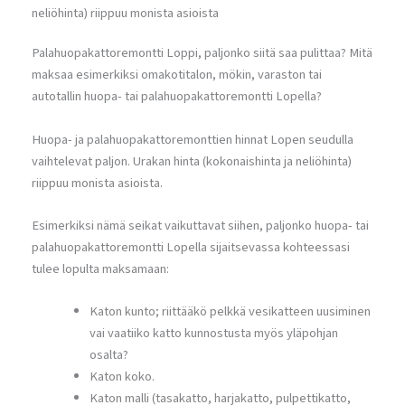
neliöhinta) riippuu monista asioista
Palahuopakattoremontti Loppi, paljonko siitä saa pulittaa? Mitä
maksaa esimerkiksi omakotitalon, mökin, varaston tai
autotallin huopa- tai palahuopakattoremontti Lopella?
Huopa- ja palahuopakattoremonttien hinnat Lopen seudulla
vaihtelevat paljon. Urakan hinta (kokonaishinta ja neliöhinta)
riippuu monista asioista.
Esimerkiksi nämä seikat vaikuttavat siihen, paljonko huopa- tai
palahuopakattoremontti Lopella sijaitsevassa kohteessasi
tulee lopulta maksamaan:
Katon kunto; riittääkö pelkkä vesikatteen uusiminen
vai vaatiiko katto kunnostusta myös yläpohjan
osalta?
Katon koko.
Katon malli (tasakatto, harjakatto, pulpettikatto,