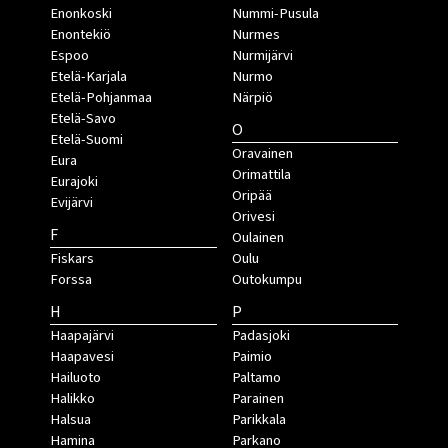
Enonkoski
Nummi-Pusula
Enontekiö
Nurmes
Espoo
Nurmijärvi
Etelä-Karjala
Nurmo
Etelä-Pohjanmaa
Närpiö
Etelä-Savo
O
Etelä-Suomi
Oravainen
Eura
Orimattila
Eurajoki
Oripää
Evijärvi
Orivesi
F
Oulainen
Fiskars
Oulu
Forssa
Outokumpu
H
P
Haapajärvi
Padasjoki
Haapavesi
Paimio
Hailuoto
Paltamo
Halikko
Parainen
Halsua
Parikkala
Hamina
Parkano