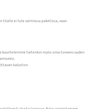
ilalle ei tule valmiissa paketissa, vaan
sä kuuntelemme tietenkin myös oma toiveesi uuden
amiseksi.
ittavan kaluston.
silöllisesti alusta loppuun. Näin varmistamme