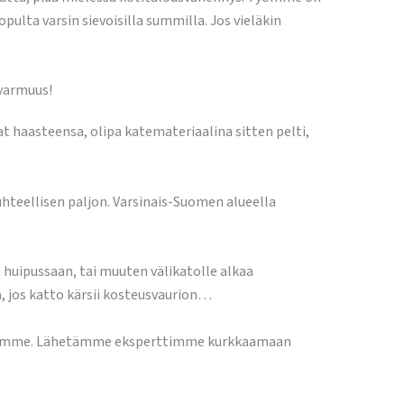
lta varsin sievoisilla summilla. Jos vieläkin
 varmuus!
 haasteensa, olipa katemateriaalina sitten pelti,
uhteellisen paljon. Varsinais-Suomen alueella
 huipussaan, tai muuten välikatolle alkaa
a, jos katto kärsii kosteusvaurion…
veluumme. Lähetämme eksperttimme kurkkaamaan