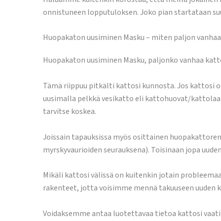
onnistuneen lopputuloksen. Joko pian startataan su
Huopakaton uusiminen Masku – miten paljon vanhaa k
Huopakaton uusiminen Masku, paljonko vanhaa kattoa
Tämä riippuu pitkälti kattosi kunnosta. Jos kattosi
uusimalla pelkkä vesikatto eli kattohuovat/kattolaa
tarvitse koskea.
Joissain tapauksissa myös osittainen huopakattoremo
myrskyvaurioiden seurauksena). Toisinaan jopa uuden 
Mikäli kattosi välissä on kuitenkin jotain probleem
rakenteet, jotta voisimme mennä takuuseen uuden k
Voidaksemme antaa luotettavaa tietoa kattosi vaat