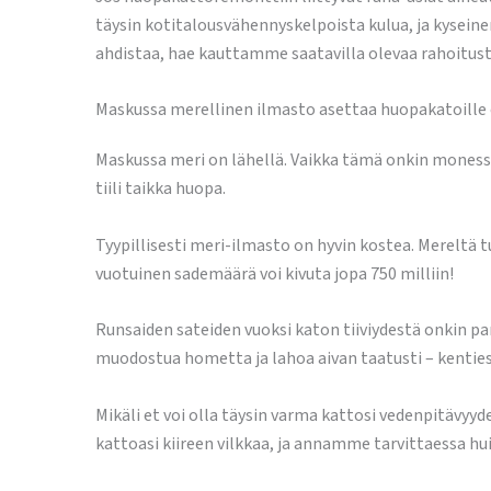
täysin kotitalousvähennyskelpoista kulua, ja kysein
ahdistaa, hae kauttamme saatavilla olevaa rahoitust
Maskussa merellinen ilmasto asettaa huopakatoille 
Maskussa meri on lähellä. Vaikka tämä onkin monessa
tiili taikka huopa.
Tyypillisesti meri-ilmasto on hyvin kostea. Mereltä 
vuotuinen sademäärä voi kivuta jopa 750 milliin!
Runsaiden sateiden vuoksi katon tiiviydestä onkin p
muodostua hometta ja lahoa aivan taatusti – kenties v
Mikäli et voi olla täysin varma kattosi vedenpitä
kattoasi kiireen vilkkaa, ja annamme tarvittaessa 