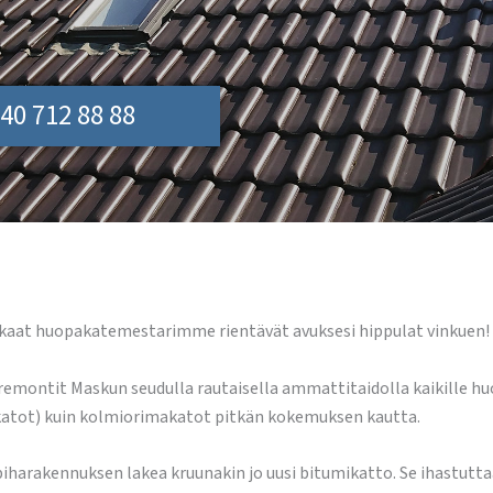
40 712 88 88
kaat huopakatemestarimme rientävät avuksesi hippulat vinkuen!
ntit Maskun seudulla rautaisella ammattitaidolla kaikille huopa
katot) kuin kolmiorimakatot pitkän kokemuksen kautta.
 piharakennuksen lakea kruunakin jo uusi bitumikatto. Se ihastutt