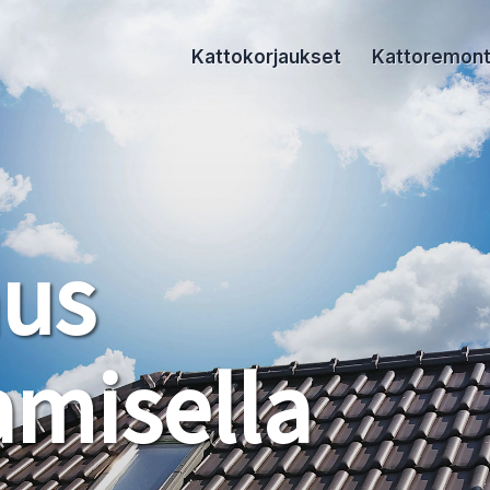
Kattokorjaukset
Kattoremont
aus
misella