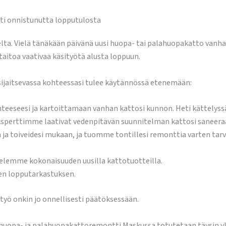
ti onnistunutta lopputulosta
a. Vielä tänäkään päivänä uusi huopa- tai palahuopakatto vanhan t
itoa vaativaa käsityötä alusta loppuun.
ijaitsevassa kohteessasi tulee käytännössä etenemään:
eeseesi ja kartoittamaan vanhan kattosi kunnon. Heti kättelys
eksperttimme laativat vedenpitävän suunnitelman kattosi saneera
ja toiveidesi mukaan, ja tuomme tontillesi remonttia varten tarv
elemme kokonaisuuden uusilla kattotuotteilla.
en lopputarkastuksen.
styö onkin jo onnellisesti päätöksessään.
huopa- ja palahuopakattoremontti Maskussa totutetaan täysin yk