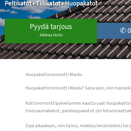
Peltikatot • Tiilikatot • Huopakatot
Pyydä tarjous
✆ 0
- klikkaa tästä -
Huopakattoremontti Masku
Huopakattoremontti Masku? Sana vain, niin maineik
Kattoremonttipalvelumme kautta saat huopakattoremo
tiivissaumakatot, palahuopakatot (eli bitumilaatta
Eipä aikaakaan, niin talosi, mökkisi/kesämökkisi tai