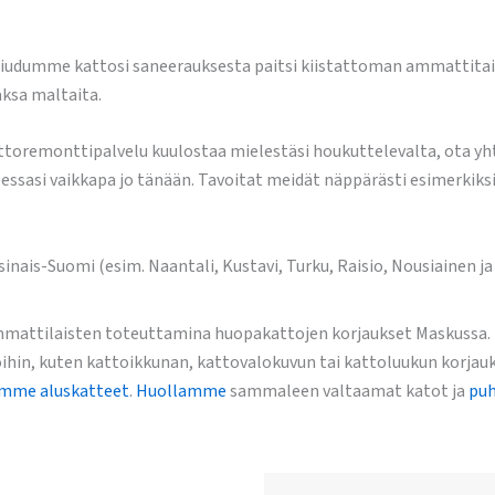
udumme kattosi saneerauksesta paitsi kiistattoman ammattitaito
aksa maltaita.
attoremonttipalvelu kuulostaa mielestäsi houkuttelevalta, ota yh
sasi vaikkapa jo tänään. Tavoitat meidät näppärästi esimerkiksi 
is-Suomi (esim. Naantali, Kustavi, Turku, Raisio, Nousiainen ja
attilaisten toteuttamina huopakattojen korjaukset Maskussa. Me
ihin, kuten kattoikkunan, kattovalokuvun tai kattoluukun korjau
amme aluskatteet
.
Huollamme
sammaleen valtaamat katot ja
puh