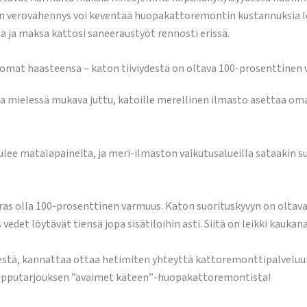
en verovähennys voi keventää huopakattoremontin kustannuksia lopu
a ja maksa kattosi saneeraustyöt rennosti erissä.
omat haasteensa – katon tiiviydestä on oltava 100-prosenttinen
 mielessä mukava juttu, katoille merellinen ilmasto asettaa omat
tulee matalapaineita, ja meri-ilmaston vaikutusalueilla sataakin s
aras olla 100-prosenttinen varmuus. Katon suorituskyvyn on oltava
edet löytävät tiensä jopa sisätiloihin asti. Siitä on leikki kaukan
vyydestä, kannattaa ottaa hetimiten yhteyttä kattoremonttipal
huipputarjouksen ”avaimet käteen”-huopakattoremontista!