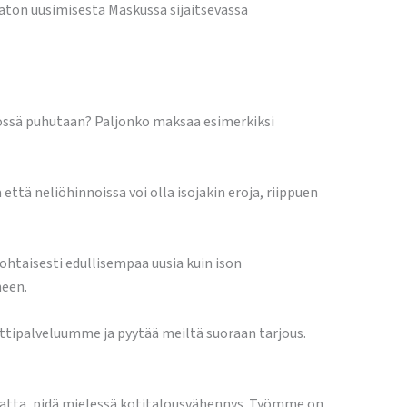
aton uusimisesta Maskussa sijaitsevassa
nössä puhutaan? Paljonko maksaa esimerkiksi
tä neliöhinnoissa voi olla isojakin eroja, riippuen
ohtaisesti edullisempaa uusia kuin ison
neen.
ttipalveluumme ja pyytää meiltä suoraan tarjous.
matta, pidä mielessä kotitalousvähennys. Työmme on