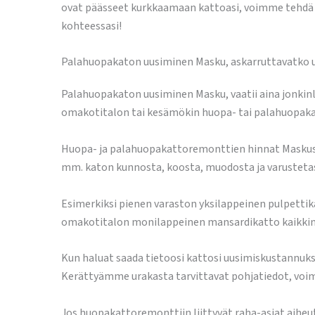
ovat päässeet kurkkaamaan kattoasi, voimme tehdä pi
kohteessasi!
Palahuopakaton uusiminen Masku, askarruttavatko ur
Palahuopakaton uusiminen Masku, vaatii aina jonkin
omakotitalon tai kesämökin huopa- tai palahuopak
Huopa- ja palahuopakattoremonttien hinnat Maskussa v
mm. katon kunnosta, koosta, muodosta ja varusteta
Esimerkiksi pienen varaston yksilappeinen pulpettika
omakotitalon monilappeinen mansardikatto kaikkine
Kun haluat saada tietoosi kattosi uusimiskustannuk
Kerättyämme urakasta tarvittavat pohjatiedot, voim
Jos huopakattoremonttiin liittyvät raha-asiat aihe