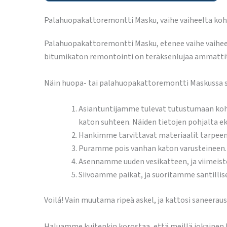
Palahuopakattoremontti Masku, vaihe vaiheelta koh
Palahuopakattoremontti Masku, etenee vaihe vaiheelt
bitumikaton remontointi on teräksenlujaa ammattita
Näin huopa- tai palahuopakattoremontti Maskussa s
Asiantuntijamme tulevat tutustumaan koht
katon suhteen. Näiden tietojen pohjalta 
Hankimme tarvittavat materiaalit tarpeen 
Puramme pois vanhan katon varusteineen.
Asennamme uuden vesikatteen, ja viimeist
Siivoamme paikat, ja suoritamme säntillis
Voilá! Vain muutama ripeä askel, ja kattosi saneerau
Haluamme kuitenkin korostaa, että meillä jokainen 