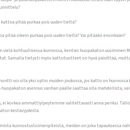
unnittelu?
attoa pitää purkaa pois uuden tieltä?
 pitää oikein purkaa pois uuden tieltä? Vai pitääkö ensinkään?
 on vielä kohtuullisessa kunnossa, kenties huopakaton uusiminen M
tat. Samalla tietysti myös kattotuotteet on hyvä päivittää, mutt
ntti voi olla yksi optio muiden joukossa, jos katto on huonossa 
huopakaton asennus vanhan päälle saattaa olla mahdollista, vaikk
aa, ei korkea ammattiylpeytemme valitettavasti anna periksi. Täll
aton kestävyydestä.
imista kunnostustoimenpiteistä, meidän on joka tapauksessa näh