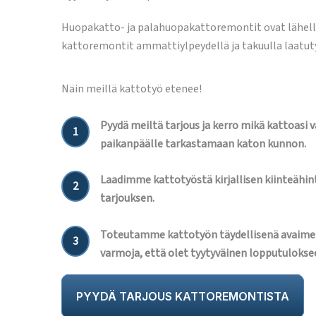
Huopakatto- ja palahuopakattoremontit ovat lähe
kattoremontit ammattiylpeydellä ja takuulla laatut
Näin meillä kattotyö etenee!
Pyydä meiltä tarjous ja kerro mikä kattoasi 
1
paikanpäälle tarkastamaan katon kunnon.
Laadimme kattotyöstä kirjallisen kiinteähint
2
tarjouksen.
Toteutamme kattotyön täydellisenä avaime
3
varmoja, että olet tyytyväinen lopputulokse
PYYDÄ TARJOUS KATTOREMONTISTA