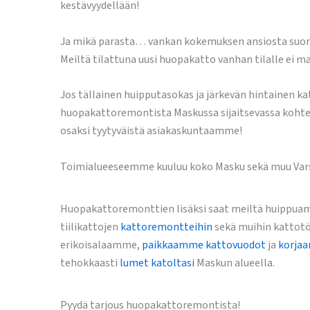
kestävyydellään!
Ja mikä parasta… vankan kokemuksen ansiosta suori
Meiltä tilattuna uusi huopakatto vanhan tilalle ei m
Jos tällainen huipputasokas ja järkevän hintainen k
huopakattoremontista Maskussa sijaitsevassa kohtees
osaksi tyytyväistä asiakaskuntaamme!
Toimialueeseemme kuuluu koko Masku sekä muu Varsina
Huopakattoremonttien lisäksi saat meiltä huippuamm
tiilikattojen
kattoremontteihin
sekä muihin kattotö
erikoisalaamme,
paikkaamme kattovuodot
ja
korja
tehokkaasti
lumet katoltasi
Maskun alueella.
Pyydä tarjous huopakattoremontista!