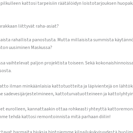
lkulleen kattosi tarpeisiin räätälöidyn loistotarjouksen huopak
akkaan liittyvät raha-asiat?
laista rahallista panostusta. Mutta millaisista summista käytän
aton uusiminen Maskussa?
aihtelevat paljon projektista toiseen. Sekä kokonaishinnoissa et
sosta.
tto ilman minkäänlaisia kattotuotteita ja läpivientejä on lähtök
 sadevesijärjestelmineen, kattoturvatuotteineen ja kattolyhtyi
set eurolleen, kannattaakin ottaa rohkeasti yhteyttä kattoremon
me tehdä kattosi remontoinnista mitä parhaan diilin!
uttavat harmaita hiuksia hintojemme kilpailukykyisyydestä huoli