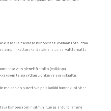
askussa sijaitsevassa kohteessasi voidaan toteuttaa
a alempiin kattorakenteisiin meidän ei välttämättä
kunnossa vain pieneltä alalta (vaikkapa
a usein tämä ratkaisu onkin varsin riskialtis.
öin meidän on purettava pois kaikki huonokuntoiset
tävä kohteesi omin silmin. Kun asiantuntijamme