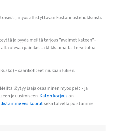
isesti, myös ällistyttävän kustannustehokkaasti.
teyttä ja pyydä meiltä tarjous ”avaimet käteen”-
alla olevaa painiketta klikkaamalla. Tervetuloa
 Rusko) – saarikohteet mukaan lukien.
iltä löytyy laaja osaaminen myös pelti- ja
kseen ja uusimiseen.
Katon korjaus
on
distamme vesikourut
sekä talvella poistamme