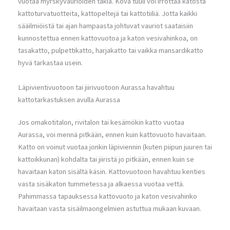
vuotaa myrskyvaurioiden takia. Kova tuuli voi irrottaa katosta
kattoturvatuotteita, kattopeltejä tai kattotiiliä. Jotta kaikki
sääilmiöistä tai ajan hampaasta johtuvat vauriot saataisiin
kunnostettua ennen kattovuotoa ja katon vesivahinkoa, on
tasakatto, pulpettikatto, harjakatto tai vaikka mansardikatto
hyvä tarkastaa usein.
Läpivientivuotoon tai jiirivuotoon Aurassa havahtuu
kattotarkastuksen avulla Aurassa
Jos omakotitalon, rivitalon tai kesämökin katto vuotaa
Aurassa, voi mennä pitkään, ennen kuin kattovuoto havaitaan.
Katto on voinut vuotaa jonkin läpiviennin (kuten piipun juuren tai
kattoikkunan) kohdalta tai jiiristä jo pitkään, ennen kuin se
havaitaan katon sisältä käsin. Kattovuotoon havahtuu kenties
vasta sisäkaton tummetessa ja alkaessa vuotaa vettä.
Pahimmassa tapauksessa kattovuoto ja katon vesivahinko
havaitaan vasta sisäilmaongelmien astuttua mukaan kuvaan.