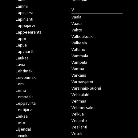
Lammi
V
Lapinjärvi
Vaala
Lapinlahti
Vaasa
Lappajärvi
Vahto
Lappeenranta
Valkeakoski
Lappi
Valkeala
Lapua
Valtimo
Lapväärtti
Vammala
Laukaa
Vampula
Lavia
Vantaa
Lehtimäki
Varkaus
Leivonmäki
Varpaisjärvi
Lemi
Varsinais-Suomi
Lemu
Vehkalahti
Lempäälä
Vehmaa
Leppävirta
Vehmersalmi
Lestijärvi
Velkua
Lieksa
Vesanto
Lieto
Vesilahti
Liljendal
Veteli
Liminka