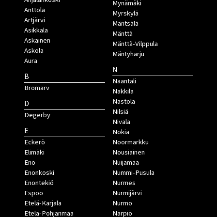
Mynämäki
Anttola
Myrskylä
Artjärvi
Mäntsälä
Asikkala
Mänttä
Askainen
Mänttä-Vilppula
Askola
Mäntyharju
Aura
N
B
Naantali
Bromarv
Nakkila
Nastola
D
Nilsiä
Degerby
Nivala
E
Nokia
Eckerö
Noormarkku
Elimäki
Nousiainen
Eno
Nuijamaa
Enonkoski
Nummi-Pusula
Enontekiö
Nurmes
Espoo
Nurmijärvi
Etelä-Karjala
Nurmo
Etelä-Pohjanmaa
Närpiö