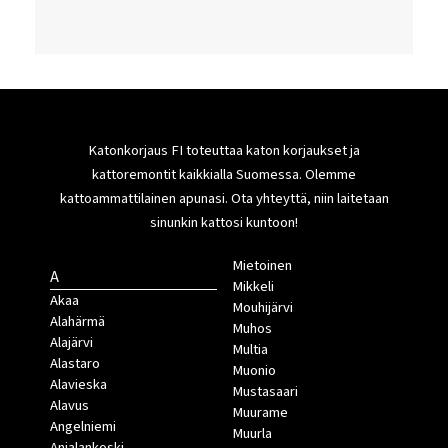
Katonkorjaus FI toteuttaa katon korjaukset ja
kattoremontit kaikkialla Suomessa. Olemme
kattoammattilainen apunasi. Ota yhteyttä, niin laitetaan
sinunkin kattosi kuntoon!
Mietoinen
A
Mikkeli
Akaa
Mouhijärvi
Alahärmä
Muhos
Alajärvi
Multia
Alastaro
Muonio
Alavieska
Mustasaari
Alavus
Muurame
Angelniemi
Muurla
Anjalankoski