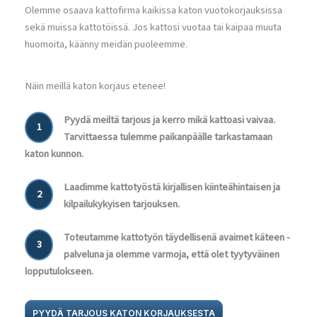
Olemme osaava kattofirma kaikissa katon vuotokorjauksissa
sekä muissa kattotöissä. Jos kattosi vuotaa tai kaipaa muuta
huomoita, käänny meidän puoleemme.
Näin meillä katon korjaus etenee!
Pyydä meiltä tarjous ja kerro mikä kattoasi vaivaa.
1
Tarvittaessa tulemme paikanpäälle tarkastamaan
katon kunnon.
Laadimme kattotyöstä kirjallisen kiinteähintaisen ja
2
kilpailukykyisen tarjouksen.
Toteutamme kattotyön täydellisenä avaimet käteen -
3
palveluna ja olemme varmoja, että olet tyytyväinen
lopputulokseen.
PYYDÄ TARJOUS KATON KORJAUKSESTA