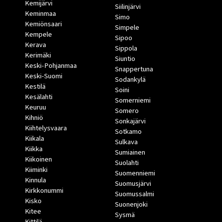
Kemijärvi
Siilinjärvi
Keminmaa
Simo
Kemiönsaari
Simpele
Kempele
Sipoo
Kerava
Sippola
Kerimäki
Siuntio
Keski-Pohjanmaa
Snappertuna
Keski-Suomi
Sodankylä
Kestilä
Soini
Kesälahti
Somerniemi
Keuruu
Somero
Kihniö
Sonkajärvi
Kiihtelysvaara
Sotkamo
Kiikala
Sulkava
Kiikka
Sumiainen
Kiikoinen
Suolahti
Kiiminki
Suomenniemi
Kinnula
Suomusjärvi
Kirkkonummi
Suomussalmi
Kisko
Suonenjoki
Kitee
Sysmä
Kittilä