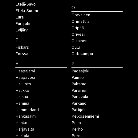
Etelä-Savo
O
Etelä-Suomi
Oravainen
Eura
Orimattila
Eurajoki
Oripää
Evijärvi
Orivesi
F
Oulainen
Fiskars
Oulu
Forssa
Outokumpu
H
P
Haapajärvi
Padasjoki
Haapavesi
Paimio
Hailuoto
Paltamo
Halikko
Parainen
Halsua
Parikkala
Hamina
Parkano
Hammarland
Pattijoki
Hankasalmi
Pelkosenniemi
Hanko
Pello
Harjavalta
Perho
Hartola
Pernaja