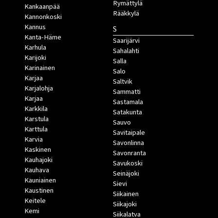
Rymättylä
Kankaanpää
Rääkkylä
Kannonkoski
Kannus
S
Kanta-Häme
Saarijärvi
Karhula
Sahalahti
Karijoki
Salla
Karinainen
Salo
Karjaa
Saltvik
Karjalohja
Sammatti
Karjaa
Sastamala
Karkkila
Satakunta
Karstula
Sauvo
Karttula
Savitaipale
Karvia
Savonlinna
Kaskinen
Savonranta
Kauhajoki
Savukoski
Kauhava
Seinäjoki
Kauniainen
Sievi
Kaustinen
Siikainen
Keitele
Siikajoki
Kemi
Siikalatva