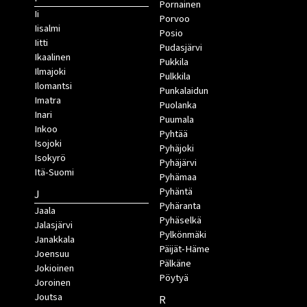
Pornainen
Ii
Porvoo
Iisalmi
Posio
Iitti
Pudasjärvi
Ikaalinen
Pukkila
Ilmajoki
Pulkkila
Ilomantsi
Punkalaidun
Imatra
Puolanka
Inari
Puumala
Inkoo
Pyhtää
Isojoki
Pyhäjoki
Isokyrö
Pyhäjärvi
Itä-Suomi
Pyhämaa
Pyhäntä
J
Pyhäranta
Jaala
Pyhäselkä
Jalasjärvi
Pylkönmäki
Janakkala
Päijät-Häme
Joensuu
Pälkäne
Jokioinen
Pöytyä
Joroinen
Joutsa
R