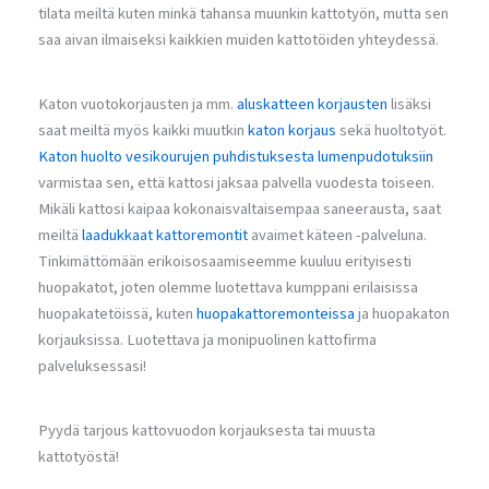
tilata meiltä kuten minkä tahansa muunkin kattotyön, mutta sen
saa aivan ilmaiseksi kaikkien muiden kattotöiden yhteydessä.
Katon vuotokorjausten ja mm.
aluskatteen korjausten
lisäksi
saat meiltä myös kaikki muutkin
katon korjaus
sekä huoltotyöt.
Katon huolto
vesikourujen puhdistuksesta
lumenpudotuksiin
varmistaa sen, että kattosi jaksaa palvella vuodesta toiseen.
Mikäli kattosi kaipaa kokonaisvaltaisempaa saneerausta, saat
meiltä
laadukkaat kattoremontit
avaimet käteen -palveluna.
Tinkimättömään erikoisosaamiseemme kuuluu erityisesti
huopakatot, joten olemme luotettava kumppani erilaisissa
huopakatetöissä, kuten
huopakattoremonteissa
ja huopakaton
korjauksissa. Luotettava ja monipuolinen kattofirma
palveluksessasi!
Pyydä tarjous kattovuodon korjauksesta tai muusta
kattotyöstä!