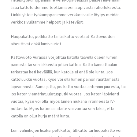
Yhteistyökumppanimme verkkopalvelussa pääset lukemaan
lisää kattotöidemme teettämiseen sopivasta rahoituksesta.
Linkki yhteistyökumppanimme verkkosivuille löytyy meidän
verkkosivuiltamme helposti ja kätevästi.
Huopakatto, peltikatto tai tiilikatto vuotaa? Kattovuodon
aiheuttivat ehkä lumivauriot
Kattovuoto Aurassa voi johtua katolla talvella olleen lumen
painosta tai sen liikkeistä pitkin kattoa. Katto kannattaakin
tarkastaa heti keväällä, kun katolla ei enää ole lunta. Jos
kattoluukku vuotaa, kyse voi olla lumen painon rasittamasta
läpiviennistä. Sama juttu, jos katto vuotaa antennin juuresta, tai
jos katon viemärintuuletusputki vuotaa. Jos katon läpivienti
vuotaa, kyse voi olla myös lumen mukana irronneesta IV-
putkesta. Myös katon sisätaite voi vuotaa sen takia, että
katolla on ollut hurja määrä lunta.
Lumivahinkojen lisäksi peltikatto, tillikatto tai huopakatto voi