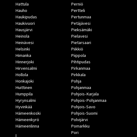
Hattula
Perniö
Hauho
Pertteli
Haukipudas
Pertunmaa
Haukivuori
Petäjävesi
Hausjärvi
Pieksämäki
Heinola
Pielavesi
Heinävesi
Pietarsaari
Helsinki
Piikkiö
Himanka
Piippola
Hinnerjoki
Pihtipudas
Hirvensalmi
Pirkanmaa
Hollola
Pirkkala
Honkajoki
Pohja
Huittinen
Pohjanmaa
Humppila
Pohjois-Karjala
Hyrynsalmi
Pohjois-Pohjanmaa
Hyvinkää
Pohjois-Savo
Hämeenkoski
Pohjois-Suomi
Hämeenkyrö
Polvijärvi
Hämeenlinna
Pomarkku
Pori
I