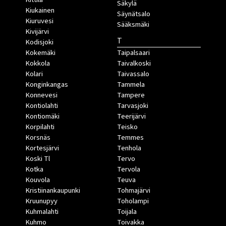
Säkylä
Kiukainen
Säynätsalo
Kiuruvesi
Sääksmäki
Kivijärvi
T
Kodisjoki
Kokemäki
Taipalsaari
Kokkola
Taivalkoski
Kolari
Taivassalo
Konginkangas
Tammela
Konnevesi
Tampere
Kontiolahti
Tarvasjoki
Kontiomäki
Teerijärvi
Korpilahti
Teisko
Korsnäs
Temmes
Kortesjärvi
Tenhola
Koski Tl
Tervo
Kotka
Tervola
Kouvola
Teuva
Kristiinankaupunki
Tohmajärvi
Kruunupyy
Toholampi
Kuhmalahti
Toijala
Kuhmo
Toivakka