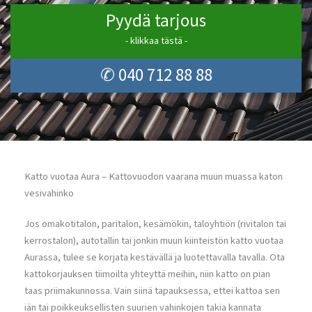
Pyydä tarjous
- klikkaa tästä -
✆ 040 712 88 88
Katto vuotaa Aura – Kattovuodon vaarana muun muassa katon
vesivahinko
Jos omakotitalon, paritalon, kesämökin, taloyhtiön (rivitalon tai
kerrostalon), autotallin tai jonkin muun kiinteistön katto vuotaa
Aurassa, tulee se korjata kestävällä ja luotettavalla tavalla. Ota
kattokorjauksen tiimoilta yhteyttä meihin, niin katto on pian
taas priimakunnossa. Vain siinä tapauksessa, ettei kattoa sen
iän tai poikkeuksellisten suurien vahinkojen takia kannata