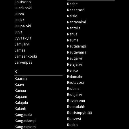
Joutseno
Raahe
Juankoski
Raasepori
Jurva
Raisio
Juuka
Rantasalmi
Juupajoki
Rantsila
Juva
Ranua
Jyväskylä
Rauma
Jämijärvi
Rautalampi
Jämsä
Rautavaara
Jämsänkoski
Rautjärvi
Järvenpää
Reisjärvi
Renko
K
Riihimäki
Kaarina
Riistavesi
Kaavi
Ristiina
Kainuu
Ristijärvi
Kajaani
Rovaniemi
Kalajoki
Ruokolahti
Kalanti
Ruotsinpyhtää
Kangasala
Ruovesi
Kangaslampi
Rusko
Kangasniemi