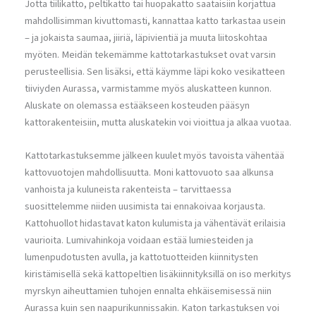
Jotta tiilikatto, peltikatto tai huopakatto saataisiin korjattua
mahdollisimman kivuttomasti, kannattaa katto tarkastaa usein
– ja jokaista saumaa, jiiriä, läpivientiä ja muuta liitoskohtaa
myöten. Meidän tekemämme kattotarkastukset ovat varsin
perusteellisia. Sen lisäksi, että käymme läpi koko vesikatteen
tiiviyden Aurassa, varmistamme myös aluskatteen kunnon.
Aluskate on olemassa estääkseen kosteuden pääsyn
kattorakenteisiin, mutta aluskatekin voi vioittua ja alkaa vuotaa.
Kattotarkastuksemme jälkeen kuulet myös tavoista vähentää
kattovuotojen mahdollisuutta. Moni kattovuoto saa alkunsa
vanhoista ja kuluneista rakenteista – tarvittaessa
suosittelemme niiden uusimista tai ennakoivaa korjausta.
Kattohuollot hidastavat katon kulumista ja vähentävät erilaisia
vaurioita. Lumivahinkoja voidaan estää lumiesteiden ja
lumenpudotusten avulla, ja kattotuotteiden kiinnitysten
kiristämisellä sekä kattopeltien lisäkiinnityksillä on iso merkitys
myrskyn aiheuttamien tuhojen ennalta ehkäisemisessä niin
Aurassa kuin sen naapurikunnissakin. Katon tarkastuksen voi