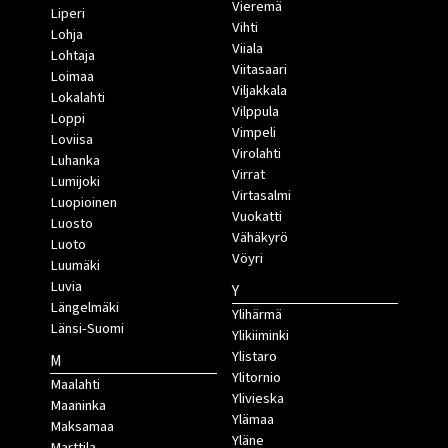
Vieremä
Liperi
Vihti
Lohja
Viiala
Lohtaja
Viitasaari
Loimaa
Viljakkala
Lokalahti
Vilppula
Loppi
Vimpeli
Loviisa
Virolahti
Luhanka
Virrat
Lumijoki
Virtasalmi
Luopioinen
Vuokatti
Luosto
Vähäkyrö
Luoto
Vöyri
Luumäki
Luvia
Y
Längelmäki
Ylihärmä
Länsi-Suomi
Ylikiiminki
Ylistaro
M
Ylitornio
Maalahti
Ylivieska
Maaninka
Ylämaa
Maksamaa
Yläne
Marttila