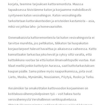
korjata, teemme tarjouksen kattoremontista. Muussa
tapauksessa tiivistämme katon ja korjaamme mahdollisesti
syntyneen katon vesivahingon. Katon vesivahingolla
tarkoitetaan kattorakenteiden ja eristeiden kastumista – asia,
mikä voi johtaa laho- ja homevaurioihin.
Ennenaikaisista kattoremonteista tai katon vesivahingoista ei
tarvitse murehtia, jos peltikaton, tiilikaton tai huopakaton
korjaustarpeet tulevat havaittua jo aikaisessa vaiheessa. Katto
kannattaakin tarkastaa joka kevät ja syksy siltä varalta, että
kattoikkuna vuotaa tai että katon ilmanvaihtoputki vuotaa. Kun
tilaat meiltä jonkin kattotyön Aurassa, saat kattotarkastuksen
kaupan päälle. Sama pätee myös naapurikunnissa, joita ovat
Lieto, Masku, Mynämäki, Nousiainen, Pöytyä, Rusko ja Turku.
Kesämökin tai omakotitalon kattovuodon korjaaminen on
kotitalousvähennyskelpoinen työ – voit hakea tuota
verovähennystä Verohallinnon verkkopalvelussa.