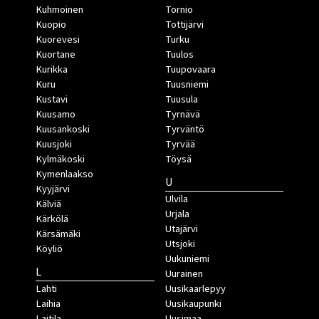
Kuhmoinen
Tornio
Kuopio
Tottijärvi
Kuorevesi
Turku
Kuortane
Tuulos
Kurikka
Tuupovaara
Kuru
Tuusniemi
Kustavi
Tuusula
Kuusamo
Tyrnävä
Kuusankoski
Tyrväntö
Kuusjoki
Tyrvää
Kylmäkoski
Töysä
Kymenlaakso
U
Kyyjärvi
Ulvila
Kälviä
Urjala
Kärkölä
Utajärvi
Kärsämäki
Utsjoki
Köyliö
Uukuniemi
L
Uurainen
Lahti
Uusikaarlepyy
Laihia
Uusikaupunki
Laitila
Uusimaa