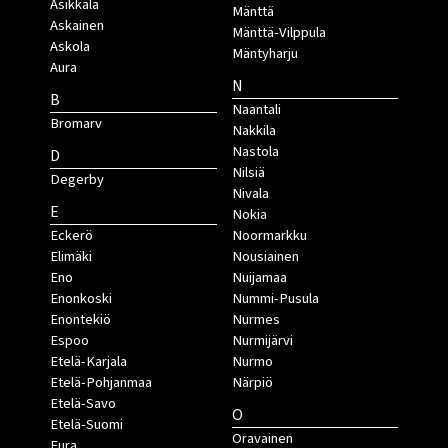
Asikkala
Mänttä
Askainen
Mänttä-Vilppula
Askola
Mäntyharju
Aura
N
B
Naantali
Bromarv
Nakkila
Nastola
D
Nilsiä
Degerby
Nivala
E
Nokia
Eckerö
Noormarkku
Elimäki
Nousiainen
Eno
Nuijamaa
Enonkoski
Nummi-Pusula
Enontekiö
Nurmes
Espoo
Nurmijärvi
Etelä-Karjala
Nurmo
Etelä-Pohjanmaa
Närpiö
Etelä-Savo
O
Etelä-Suomi
Oravainen
Eura