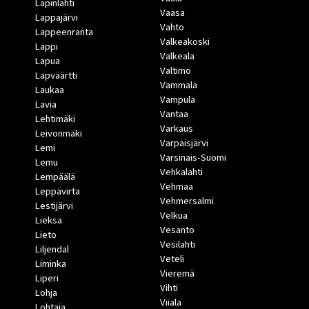
Lapinlahti
Vaasa
Lappajärvi
Vahto
Lappeenranta
Valkeakoski
Lappi
Valkeala
Lapua
Valtimo
Lapväärtti
Vammala
Laukaa
Vampula
Lavia
Vantaa
Lehtimäki
Varkaus
Leivonmäki
Varpaisjärvi
Lemi
Varsinais-Suomi
Lemu
Vehkalahti
Lempäälä
Vehmaa
Leppävirta
Vehmersalmi
Lestijärvi
Velkua
Lieksa
Vesanto
Lieto
Vesilahti
Liljendal
Veteli
Liminka
Vieremä
Liperi
Vihti
Lohja
Viiala
Lohtaja