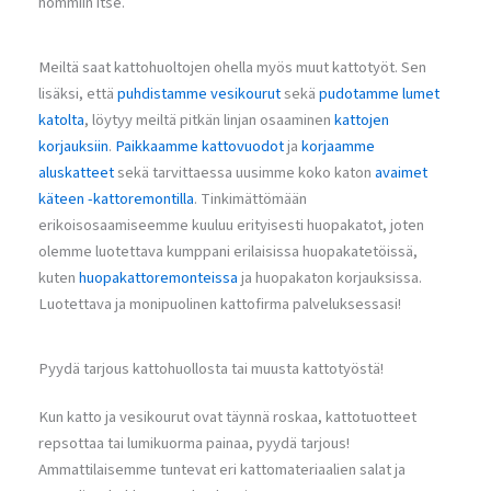
hommiin itse.
Meiltä saat kattohuoltojen ohella myös muut kattotyöt. Sen
lisäksi, että
puhdistamme vesikourut
sekä
pudotamme lumet
katolta
, löytyy meiltä pitkän linjan osaaminen
kattojen
korjauksiin
.
Paikkaamme kattovuodot
ja
korjaamme
aluskatteet
sekä tarvittaessa uusimme koko katon
avaimet
käteen -kattoremontilla
. Tinkimättömään
erikoisosaamiseemme kuuluu erityisesti huopakatot, joten
olemme luotettava kumppani erilaisissa huopakatetöissä,
kuten
huopakattoremonteissa
ja huopakaton korjauksissa.
Luotettava ja monipuolinen kattofirma palveluksessasi!
Pyydä tarjous kattohuollosta tai muusta kattotyöstä!
Kun katto ja vesikourut ovat täynnä roskaa, kattotuotteet
repsottaa tai lumikuorma painaa, pyydä tarjous!
Ammattilaisemme tuntevat eri kattomateriaalien salat ja