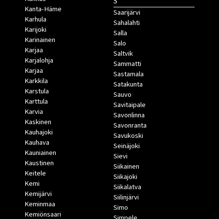
S
Kanta-Häme
Saarijärvi
Karhula
Sahalahti
Karijoki
Salla
Karinainen
Salo
Karjaa
Saltvik
Karjalohja
Sammatti
Karjaa
Sastamala
Karkkila
Satakunta
Karstula
Sauvo
Karttula
Savitaipale
Karvia
Savonlinna
Kaskinen
Savonranta
Kauhajoki
Savukoski
Kauhava
Seinäjoki
Kauniainen
Sievi
Kaustinen
Siikainen
Keitele
Siikajoki
Kemi
Siikalatva
Kemijärvi
Siilinjärvi
Keminmaa
Simo
Kemiönsaari
Simpele