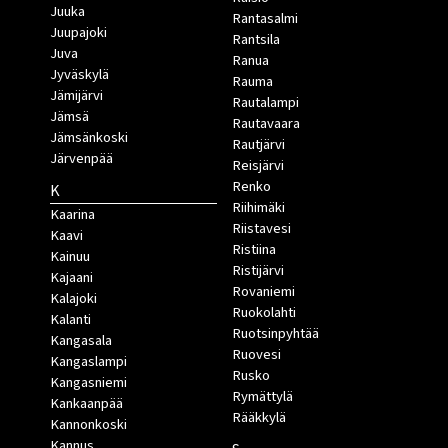
Juuka
Rantasalmi
Juupajoki
Rantsila
Juva
Ranua
Jyväskylä
Rauma
Jämijärvi
Rautalampi
Jämsä
Rautavaara
Jämsänkoski
Rautjärvi
Järvenpää
Reisjärvi
Renko
K
Riihimäki
Kaarina
Riistavesi
Kaavi
Ristiina
Kainuu
Ristijärvi
Kajaani
Rovaniemi
Kalajoki
Ruokolahti
Kalanti
Ruotsinpyhtää
Kangasala
Ruovesi
Kangaslampi
Rusko
Kangasniemi
Rymättylä
Kankaanpää
Rääkkylä
Kannonkoski
Kannus