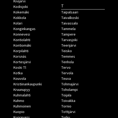
Kivijärvi
T
Kodisjoki
Kokemäki
Taipalsaari
Kokkola
Taivalkoski
Kolari
Taivassalo
Konginkangas
Tammela
Konnevesi
Tampere
Kontiolahti
Tarvasjoki
Kontiomäki
Teerijärvi
Korpilahti
Teisko
Korsnäs
Temmes
Kortesjärvi
Tenhola
Koski Tl
Tervo
Kotka
Tervola
Kouvola
Teuva
Kristiinankaupunki
Tohmajärvi
Kruunupyy
Toholampi
Kuhmalahti
Toijala
Kuhmo
Toivakka
Kuhmoinen
Tornio
Kuopio
Tottijärvi
Kuorevesi
Turku