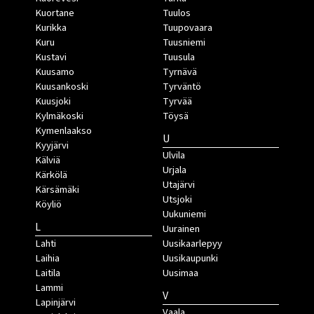
Kuortane
Tuulos
Kurikka
Tuupovaara
Kuru
Tuusniemi
Kustavi
Tuusula
Kuusamo
Tyrnävä
Kuusankoski
Tyrväntö
Kuusjoki
Tyrvää
Kylmäkoski
Töysä
Kymenlaakso
U
Kyyjärvi
Ulvila
Kälviä
Urjala
Kärkölä
Utajärvi
Kärsämäki
Utsjoki
Köyliö
Uukuniemi
L
Uurainen
Lahti
Uusikaarlepyy
Laihia
Uusikaupunki
Laitila
Uusimaa
Lammi
V
Lapinjärvi
Vaala