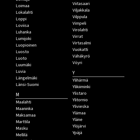
Viitasaari
Loimaa
Viljakkala
Lokalahti
Vilppula
Loppi
Vimpeli
Loviisa
Virolahti
Luhanka
Virrat
Lumijoki
Virtasalmi
Luopioinen
Vuokatti
Luosto
Vähäkyrö
Luoto
Vöyri
Luumäki
Luvia
Y
Längelmäki
Ylihärmä
Länsi-Suomi
Ylikiiminki
Ylistaro
M
Ylitornio
Maalahti
Ylivieska
Maaninka
Ylämaa
Maksamaa
Yläne
Marttila
Ylöjärvi
Masku
Ypäjä
Mellilä