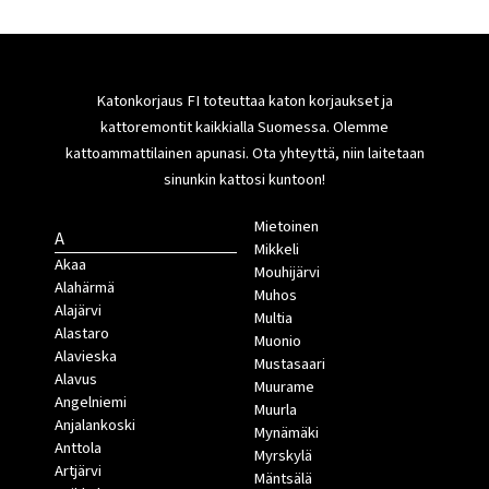
Katonkorjaus FI toteuttaa katon korjaukset ja
kattoremontit kaikkialla Suomessa. Olemme
kattoammattilainen apunasi. Ota yhteyttä, niin laitetaan
sinunkin kattosi kuntoon!
Mietoinen
A
Mikkeli
Akaa
Mouhijärvi
Alahärmä
Muhos
Alajärvi
Multia
Alastaro
Muonio
Alavieska
Mustasaari
Alavus
Muurame
Angelniemi
Muurla
Anjalankoski
Mynämäki
Anttola
Myrskylä
Artjärvi
Mäntsälä