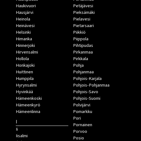
Haukivuori
Petäjävesi
Hausjärvi
Pieksämäki
Heinola
Pielavesi
Heinävesi
Pietarsaari
Helsinki
Piikkiö
Himanka
Piippola
Hinnerjoki
Pihtipudas
Hirvensalmi
Pirkanmaa
Hollola
Pirkkala
Honkajoki
Pohja
Huittinen
Pohjanmaa
Humppila
Pohjois-Karjala
Hyrynsalmi
Pohjois-Pohjanmaa
Hyvinkää
Pohjois-Savo
Hämeenkoski
Pohjois-Suomi
Hämeenkyrö
Polvijärvi
Hämeenlinna
Pomarkku
Pori
I
Pornainen
Ii
Porvoo
Iisalmi
Posio