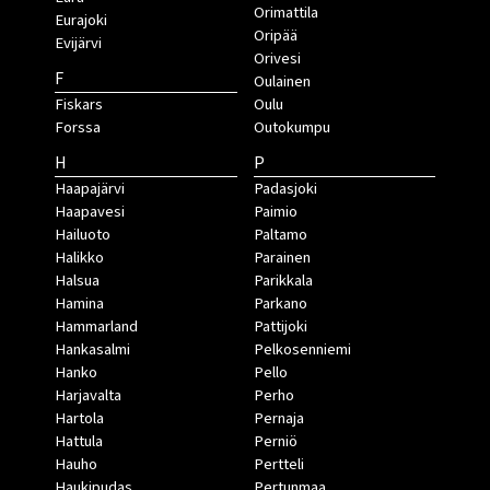
Orimattila
Eurajoki
Oripää
Evijärvi
Orivesi
F
Oulainen
Fiskars
Oulu
Forssa
Outokumpu
H
P
Haapajärvi
Padasjoki
Haapavesi
Paimio
Hailuoto
Paltamo
Halikko
Parainen
Halsua
Parikkala
Hamina
Parkano
Hammarland
Pattijoki
Hankasalmi
Pelkosenniemi
Hanko
Pello
Harjavalta
Perho
Hartola
Pernaja
Hattula
Perniö
Hauho
Pertteli
Haukipudas
Pertunmaa