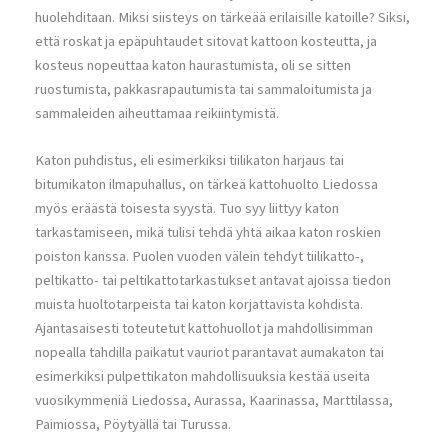
huolehditaan. Miksi siisteys on tärkeää erilaisille katoille? Siksi,
että roskat ja epäpuhtaudet sitovat kattoon kosteutta, ja
kosteus nopeuttaa katon haurastumista, oli se sitten
ruostumista, pakkasrapautumista tai sammaloitumista ja
sammaleiden aiheuttamaa reikiintymistä.
Katon puhdistus, eli esimerkiksi tiilikaton harjaus tai
bitumikaton ilmapuhallus, on tärkeä kattohuolto Liedossa
myös eräästä toisesta syystä. Tuo syy liittyy katon
tarkastamiseen, mikä tulisi tehdä yhtä aikaa katon roskien
poiston kanssa. Puolen vuoden välein tehdyt tiilikatto-,
peltikatto- tai peltikattotarkastukset antavat ajoissa tiedon
muista huoltotarpeista tai katon korjattavista kohdista.
Ajantasaisesti toteutetut kattohuollot ja mahdollisimman
nopealla tahdilla paikatut vauriot parantavat aumakaton tai
esimerkiksi pulpettikaton mahdollisuuksia kestää useita
vuosikymmeniä Liedossa, Aurassa, Kaarinassa, Marttilassa,
Paimiossa, Pöytyällä tai Turussa.