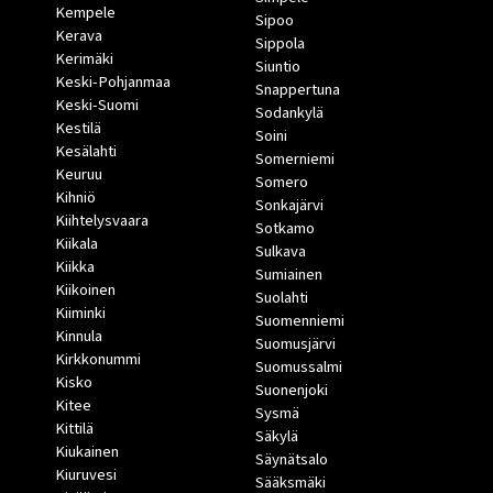
Kempele
Sipoo
Kerava
Sippola
Kerimäki
Siuntio
Keski-Pohjanmaa
Snappertuna
Keski-Suomi
Sodankylä
Kestilä
Soini
Kesälahti
Somerniemi
Keuruu
Somero
Kihniö
Sonkajärvi
Kiihtelysvaara
Sotkamo
Kiikala
Sulkava
Kiikka
Sumiainen
Kiikoinen
Suolahti
Kiiminki
Suomenniemi
Kinnula
Suomusjärvi
Kirkkonummi
Suomussalmi
Kisko
Suonenjoki
Kitee
Sysmä
Kittilä
Säkylä
Kiukainen
Säynätsalo
Kiuruvesi
Sääksmäki