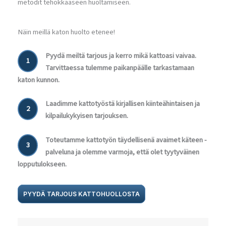
metodit tehokkaaseen huoltamiseen.
Näin meillä katon huolto etenee!
Pyydä meiltä tarjous ja kerro mikä kattoasi vaivaa.
1
Tarvittaessa tulemme paikanpäälle tarkastamaan
katon kunnon.
Laadimme kattotyöstä kirjallisen kiinteähintaisen ja
2
kilpailukykyisen tarjouksen.
Toteutamme kattotyön täydellisenä avaimet käteen -
3
palveluna ja olemme varmoja, että olet tyytyväinen
lopputulokseen.
PYYDÄ TARJOUS KATTOHUOLLOSTA