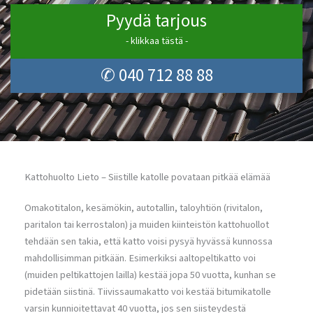
Pyydä tarjous
- klikkaa tästä -
✆ 040 712 88 88
Kattohuolto Lieto – Siistille katolle povataan pitkää elämää
Omakotitalon, kesämökin, autotallin, taloyhtiön (rivitalon,
paritalon tai kerrostalon) ja muiden kiinteistön kattohuollot
tehdään sen takia, että katto voisi pysyä hyvässä kunnossa
mahdollisimman pitkään. Esimerkiksi aaltopeltikatto voi
(muiden peltikattojen lailla) kestää jopa 50 vuotta, kunhan se
pidetään siistinä. Tiivissaumakatto voi kestää bitumikatolle
varsin kunnioitettavat 40 vuotta, jos sen siisteydestä