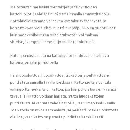
Me toteutamme kaikki pientalojen ja taloyhtiöiden
kattohuollot, ja vieläpä mitä parhaimmalla ammattitaidolla.
Kattohuolloistamme voi hakea kotitalousvähennystä, ja
kerrottakoon vielä siitäkin, että niin jääpuikkojen pudotukset
kuin sadevesikourujen puhdistuksetkin voi maksaa
yhteistyökumppanimme tarjoamalla rahoituksella.
Katon puhdistus – tämä kattohuolto Liedossa on tehtävä
katemateriaalin perusteella
Palahuopakattoa, huopakattoa, tiilikattoa ja peltikattoa ei
puhdisteta samalla tavalla Liedossa. Kattohuoltaja voi tulla
vahingoittaneeksi talon kattoa, jos hän puhdistaa sen väärällä
tavalla. Tiilikatto voidaan harjata, mutta huopakattojen
puhdistusta ei kannata tehdä harjoilla, vaan ilmapuhalluksella.
Jos katolla on myös sammaleita, ei pelkästä roskien poistosta
ole iloa, vaan katto on parasta puhdistaa kemiallisesti.