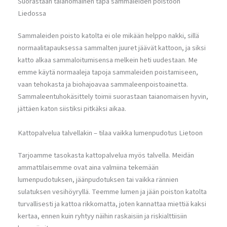
Suorastaan taianomainen tapa sammaleiden poistoon
Liedossa
Sammaleiden poisto katolta ei ole mikään helppo nakki, sillä
normaalitapauksessa sammalten juuret jäävät kattoon, ja siksi
katto alkaa sammaloitumisensa melkein heti uudestaan. Me
emme käytä normaaleja tapoja sammaleiden poistamiseen,
vaan tehokasta ja biohajoavaa sammaleenpoistoainetta.
Sammaleentuhokäsittely toimii suorastaan taianomaisen hyvin,
jättäen katon siistiksi pitkäksi aikaa.
Kattopalvelua talvellakin – tilaa vaikka lumenpudotus Lietoon
Tarjoamme tasokasta kattopalvelua myös talvella. Meidän
ammattilaisemme ovat aina valmiina tekemään
lumenpudotuksen, jäänpudotuksen tai vaikka rännien
sulatuksen vesihöyryllä. Teemme lumen ja jään poiston katolta
turvallisesti ja kattoa rikkomatta, joten kannattaa miettiä kaksi
kertaa, ennen kuin ryhtyy näihin raskaisiin ja riskialttiisiin