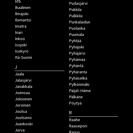
Iitti
Pudasjärvi
Ikaalinen
Pukkila
Ilmajoki
Pulkkila
Ilomantsi
Punkalaidun
Imatra
Puolanka
Inari
Puumala
Inkoo
Pyhtää
Isojoki
Pyhäjoki
Isokyrö
Pyhäjärvi
Itä-Suomi
Pyhämaa
Pyhäntä
J
Pyhäranta
Jaala
Pyhäselkä
Jalasjärvi
Pylkönmäki
Janakkala
Päijät-Häme
Joensuu
Pälkäne
Jokioinen
Pöytyä
Joroinen
Joutsa
R
Joutseno
Raahe
Juankoski
Raasepori
Jurva
Raisio