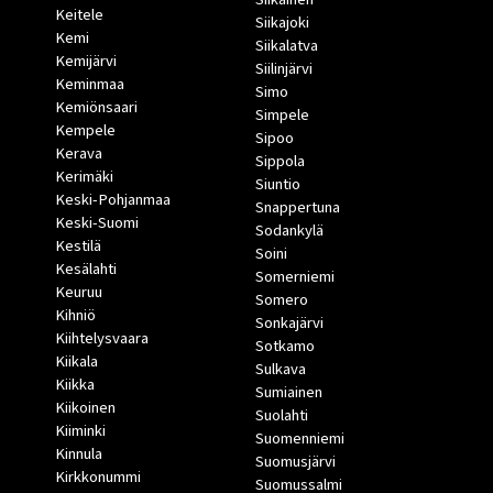
Keitele
Siikajoki
Kemi
Siikalatva
Kemijärvi
Siilinjärvi
Keminmaa
Simo
Kemiönsaari
Simpele
Kempele
Sipoo
Kerava
Sippola
Kerimäki
Siuntio
Keski-Pohjanmaa
Snappertuna
Keski-Suomi
Sodankylä
Kestilä
Soini
Kesälahti
Somerniemi
Keuruu
Somero
Kihniö
Sonkajärvi
Kiihtelysvaara
Sotkamo
Kiikala
Sulkava
Kiikka
Sumiainen
Kiikoinen
Suolahti
Kiiminki
Suomenniemi
Kinnula
Suomusjärvi
Kirkkonummi
Suomussalmi