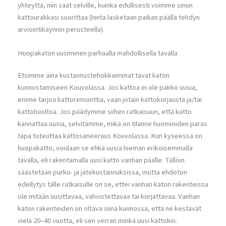
yhteyttä, niin saat selville, kuinka edullisesti voimme sinun
kattourakkasi suorittaa (hinta lasketaan paikan päällä tehdyn
arviointikäynnin perusteella).
Huopakaton uusiminen parhaalla mahdollisella tavalla
Etsimme aina kustannustehokkaimmat tavat katon
kunnostamiseen Kouvolassa. Jos kattoa ei ole pakko uusia,
emme tarjoa kattoremonttia, vaan jotain kattokorjausta ja/tai
kattohuoltoa. Jos päädymme siihen ratkaisuun, että katto
kannattaa uusia, selvitämme, mikä on tilanne huomioiden paras
tapa toteuttaa kattosaneeraus Kouvolassa. Kun kyseessä on
huopakatto, voidaan se ehkä uusia hieman erikoisemmalla
tavalla, eli rakentamalla uusi katto vanhan päälle. Tällöin
säästetään purku- ja jätekustannuksissa, mutta ehdoton
edellytys tälle ratkaisulle on se, ettei vanhan katon rakenteissa
ole mitään uusittavaa, vahvistettavaa tai korjattavaa. Vanhan
katon rakenteiden on oltava siinä kunnossa, että ne kestävät
vielä 20–40 vuotta, eli sen verran minkä uusi kattokin.