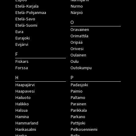
Etelä-Karjala
Nurmo
Etelä-Pohjanmaa
Närpiö
Etelä-Savo
O
Etelä-Suomi
Oravainen
Eura
Orimattila
Eurajoki
Oripää
Evijärvi
Orivesi
F
Oulainen
Fiskars
Oulu
Forssa
Outokumpu
H
P
Haapajärvi
Padasjoki
Haapavesi
Paimio
Hailuoto
Paltamo
Halikko
Parainen
Halsua
Parikkala
Hamina
Parkano
Hammarland
Pattijoki
Hankasalmi
Pelkosenniemi
Hanko
Pello