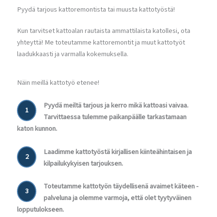
Pyydä tarjous kattoremontista tai muusta kattotyöstä!
Kun tarvitset kattoalan rautaista ammattilaista katollesi, ota
yhteyttä! Me toteutamme kattoremontit ja muut kattotyöt
laadukkaasti ja varmalla kokemuksella.
Näin meillä kattotyö etenee!
Pyydä meiltä tarjous ja kerro mikä kattoasi vaivaa.
1
Tarvittaessa tulemme paikanpäälle tarkastamaan
katon kunnon.
Laadimme kattotyöstä kirjallisen kiinteähintaisen ja
2
kilpailukykyisen tarjouksen.
Toteutamme kattotyön täydellisenä avaimet käteen -
3
palveluna ja olemme varmoja, että olet tyytyväinen
lopputulokseen.