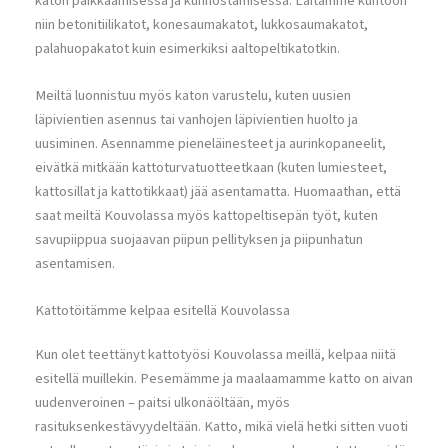
katon paikkaamisessa ja kunnostamisessa. Laitamme kuntoon
niin betonitiilikatot, konesaumakatot, lukkosaumakatot,
palahuopakatot kuin esimerkiksi aaltopeltikatotkin.
Meiltä luonnistuu myös katon varustelu, kuten uusien
läpivientien asennus tai vanhojen läpivientien huolto ja
uusiminen. Asennamme pieneläinesteet ja aurinkopaneelit,
eivätkä mitkään kattoturvatuotteetkaan (kuten lumiesteet,
kattosillat ja kattotikkaat) jää asentamatta. Huomaathan, että
saat meiltä Kouvolassa myös kattopeltisepän työt, kuten
savupiippua suojaavan piipun pellityksen ja piipunhatun
asentamisen.
Kattotöitämme kelpaa esitellä Kouvolassa
Kun olet teettänyt kattotyösi Kouvolassa meillä, kelpaa niitä
esitellä muillekin. Pesemämme ja maalaamamme katto on aivan
uudenveroinen – paitsi ulkonäöltään, myös
rasituksenkestävyydeltään. Katto, mikä vielä hetki sitten vuoti