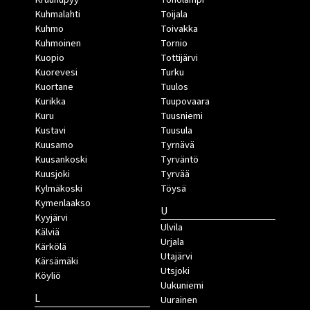
Kuhmalahti
Toijala
Kuhmo
Toivakka
Kuhmoinen
Tornio
Kuopio
Tottijärvi
Kuorevesi
Turku
Kuortane
Tuulos
Kurikka
Tuupovaara
Kuru
Tuusniemi
Kustavi
Tuusula
Kuusamo
Tyrnävä
Kuusankoski
Tyrväntö
Kuusjoki
Tyrvää
Kylmäkoski
Töysä
Kymenlaakso
U
Kyyjärvi
Ulvila
Kälviä
Urjala
Kärkölä
Utajärvi
Kärsämäki
Utsjoki
Köyliö
Uukuniemi
L
Uurainen