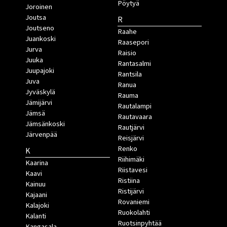
Pöytyä
Joroinen
Joutsa
R
Joutseno
Raahe
Juankoski
Raasepori
Jurva
Raisio
Juuka
Rantasalmi
Juupajoki
Rantsila
Juva
Ranua
Jyväskylä
Rauma
Jämijärvi
Rautalampi
Jämsä
Rautavaara
Jämsänkoski
Rautjärvi
Järvenpää
Reisjärvi
Renko
K
Riihimäki
Kaarina
Riistavesi
Kaavi
Ristiina
Kainuu
Ristijärvi
Kajaani
Rovaniemi
Kalajoki
Ruokolahti
Kalanti
Ruotsinpyhtää
Kangasala