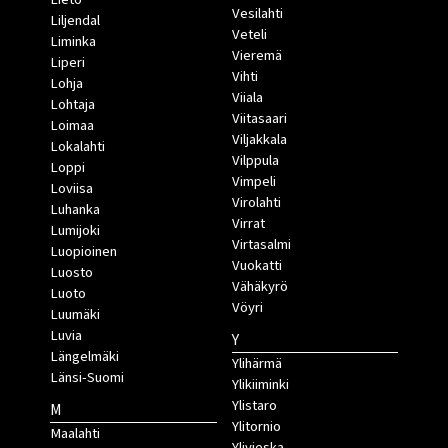
Vesilahti
Liljendal
Veteli
Liminka
Vieremä
Liperi
Vihti
Lohja
Viiala
Lohtaja
Viitasaari
Loimaa
Viljakkala
Lokalahti
Vilppula
Loppi
Vimpeli
Loviisa
Virolahti
Luhanka
Virrat
Lumijoki
Virtasalmi
Luopioinen
Vuokatti
Luosto
Vähäkyrö
Luoto
Vöyri
Luumäki
Luvia
Y
Längelmäki
Ylihärmä
Länsi-Suomi
Ylikiiminki
Ylistaro
M
Ylitornio
Maalahti
Ylivieska