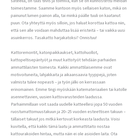
sateella, on taas tiivis ja toimiva, kun se on kunnostettu meidän
toimestamme. Saamme kuntoon myös sellaisen katon, mikä on
painunut lumen painon alla, tai minkä päälle tuuli on kaatanut
puun. Ota yhteyttä myös silloin, jos haluat korottaa kattoa niin,
että sen alle voidaan mahduttaa lisää eristeitä – tai vaikka uusi
asuinkerros. Tasakatto harjakatoksi? Onnistuu!
Kattoremontit, katonpaikkaukset, kattohuollot,
kattopeltisepäntyöt ja muut kattotyöt tehdään parhaiden
ammattilaisten toimesta. Kaikki ammattilaisemme ovat
motivoituneita, lahjakkaita ja aikaansaavia tyyppejä, joten
valmista tulee nopeasti – ja työn jälki on kerrassaan
erinomainen. Emme tingi myöskään katemateriaalien tai katolle
asennettavien, uusien kattovarusteiden laadussa.
Parhaimmillaan voit saada uudelle katteellesi jopa 50 vuoden
ruostumattomuustakuun ja 20–25 vuoden esteettisen takuun –
tällaiset takuut jos mitkä kertovat korkeasta laadusta. Voisi
kuvitella, että kaikki tämä laatu ja ammattitaito nostaa
kattourakoiden hintaa, mutta näin ei ole asioiden laita. Ota