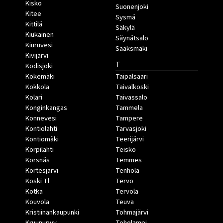
Kisko
Suonenjoki
Kitee
Sysmä
Kittilä
Säkylä
Kiukainen
Säynätsalo
Kiuruvesi
Sääksmäki
Kivijärvi
T
Kodisjoki
Kokemäki
Taipalsaari
Kokkola
Taivalkoski
Kolari
Taivassalo
Konginkangas
Tammela
Konnevesi
Tampere
Kontiolahti
Tarvasjoki
Kontiomäki
Teerijärvi
Korpilahti
Teisko
Korsnäs
Temmes
Kortesjärvi
Tenhola
Koski Tl
Tervo
Kotka
Tervola
Kouvola
Teuva
Kristiinankaupunki
Tohmajärvi
Kruunupyy
Toholampi