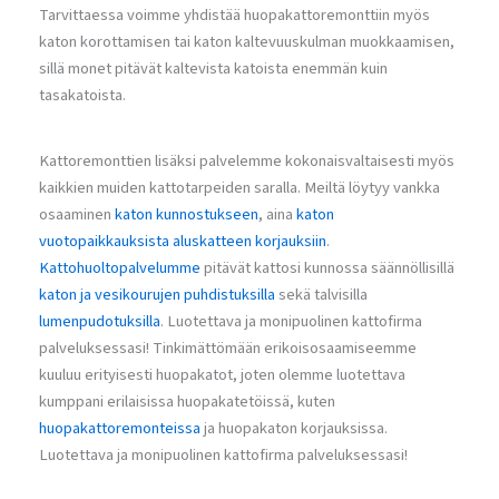
Tarvittaessa voimme yhdistää huopakattoremonttiin myös
katon korottamisen tai katon kaltevuuskulman muokkaamisen,
sillä monet pitävät kaltevista katoista enemmän kuin
tasakatoista.
Kattoremonttien lisäksi palvelemme kokonaisvaltaisesti myös
kaikkien muiden kattotarpeiden saralla. Meiltä löytyy vankka
osaaminen
katon kunnostukseen
, aina
katon
vuotopaikkauksista
aluskatteen korjauksiin
.
Kattohuoltopalvelumme
pitävät kattosi kunnossa säännöllisillä
katon ja vesikourujen puhdistuksilla
sekä talvisilla
lumenpudotuksilla
. Luotettava ja monipuolinen kattofirma
palveluksessasi! Tinkimättömään erikoisosaamiseemme
kuuluu erityisesti huopakatot, joten olemme luotettava
kumppani erilaisissa huopakatetöissä, kuten
huopakattoremonteissa
ja huopakaton korjauksissa.
Luotettava ja monipuolinen kattofirma palveluksessasi!