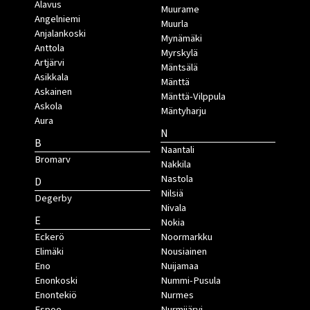
Alavus
Muurame
Angelniemi
Muurla
Anjalankoski
Mynämäki
Anttola
Myrskylä
Artjärvi
Mäntsälä
Asikkala
Mänttä
Askainen
Mänttä-Vilppula
Askola
Mäntyharju
Aura
N
B
Naantali
Bromarv
Nakkila
Nastola
D
Nilsiä
Degerby
Nivala
E
Nokia
Eckerö
Noormarkku
Elimäki
Nousiainen
Eno
Nuijamaa
Enonkoski
Nummi-Pusula
Enontekiö
Nurmes
Espoo
Nurmijärvi