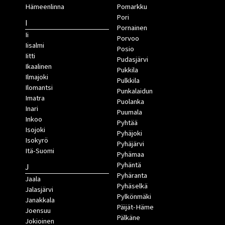
Hämeenlinna
Pomarkku
Pori
I
Pornainen
Ii
Porvoo
Iisalmi
Posio
Iitti
Pudasjärvi
Ikaalinen
Pukkila
Ilmajoki
Pulkkila
Ilomantsi
Punkalaidun
Imatra
Puolanka
Inari
Puumala
Inkoo
Pyhtää
Isojoki
Pyhäjoki
Isokyrö
Pyhäjärvi
Itä-Suomi
Pyhämaa
Pyhäntä
J
Pyhäranta
Jaala
Pyhäselkä
Jalasjärvi
Pylkönmäki
Janakkala
Päijät-Häme
Joensuu
Pälkäne
Jokioinen