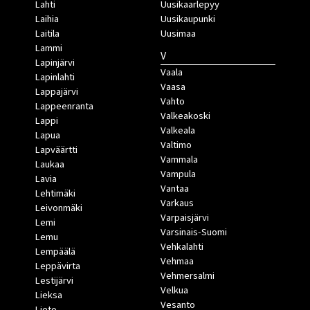
Lahti
Uusikaarlepyy
Laihia
Uusikaupunki
Laitila
Uusimaa
Lammi
V
Lapinjärvi
Vaala
Lapinlahti
Vaasa
Lappajärvi
Vahto
Lappeenranta
Valkeakoski
Lappi
Valkeala
Lapua
Valtimo
Lapväärtti
Vammala
Laukaa
Vampula
Lavia
Vantaa
Lehtimäki
Varkaus
Leivonmäki
Varpaisjärvi
Lemi
Varsinais-Suomi
Lemu
Vehkalahti
Lempäälä
Vehmaa
Leppävirta
Vehmersalmi
Lestijärvi
Velkua
Lieksa
Vesanto
Lieto