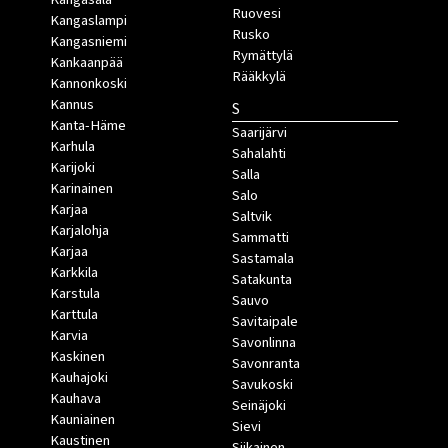
Ruovesi
Kangaslampi
Rusko
Kangasniemi
Rymättylä
Kankaanpää
Rääkkylä
Kannonkoski
Kannus
S
Kanta-Häme
Saarijärvi
Karhula
Sahalahti
Karijoki
Salla
Karinainen
Salo
Karjaa
Saltvik
Karjalohja
Sammatti
Karjaa
Sastamala
Karkkila
Satakunta
Karstula
Sauvo
Karttula
Savitaipale
Karvia
Savonlinna
Kaskinen
Savonranta
Kauhajoki
Savukoski
Kauhava
Seinäjoki
Kauniainen
Sievi
Kaustinen
Siikainen