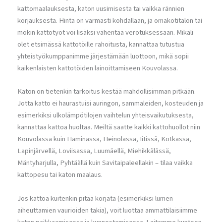
kattomaalauksesta, katon uusimisesta tai vaikka rännien
korjauksesta. Hinta on varmasti kohdallaan, ja omakotitalon tai
mökin kattotyöt voi lisäksi vähentää verotuksessaan. Mikäli
olet etsimässä kattotöille rahoitusta, kannattaa tutustua
yhteistyökumppanimme järjestämään luottoon, mikä sopii
kaikenlaisten kattotöiden lainoittamiseen Kouvolassa.
Katon on tietenkin tarkoitus kestää mahdollisimman pitkään.
Jotta katto ei haurastuisi auringon, sammaleiden, kosteuden ja
esimerkiksi ulkolämpötilojen vaihtelun yhteisvaikutuksesta,
kannattaa kattoa huoltaa. Meiltä saatte kaikki kattohuollot niin
Kouvolassa kuin Haminassa, Heinolassa, Iitissä, Kotkassa,
Lapinjärvellä, Loviisassa, Luumäellä, Miehikkälässä,
Mäntyharjulla, Pyhtäällä kuin Savitaipaleellakin – tilaa vaikka
kattopesu tai katon maalaus.
Jos kattoa kuitenkin pitää korjata (esimerkiksi lumen
aiheuttamien vaurioiden takia), voit luottaa ammattilaisiimme