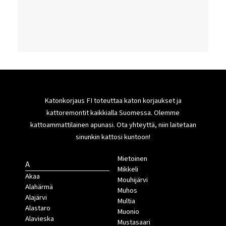
Katonkorjaus FI toteuttaa katon korjaukset ja
kattoremontit kaikkialla Suomessa. Olemme
kattoammattilainen apunasi. Ota yhteyttä, niin laitetaan
sinunkin kattosi kuntoon!
Mietoinen
A
Mikkeli
Akaa
Mouhijärvi
Alahärmä
Muhos
Alajärvi
Multia
Alastaro
Muonio
Alavieska
Mustasaari