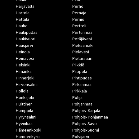
Harjavalta
Perho
Hartola
Pernaja
Hattula
Perniö
Hauho
Pertteli
Haukipudas
Pertunmaa
Haukivuori
Petäjävesi
Hausjärvi
Pieksämäki
Heinola
Pielavesi
Heinävesi
Pietarsaari
Helsinki
Piikkiö
Himanka
Piippola
Hinnerjoki
Pihtipudas
Hirvensalmi
Pirkanmaa
Hollola
Pirkkala
Honkajoki
Pohja
Huittinen
Pohjanmaa
Humppila
Pohjois-Karjala
Hyrynsalmi
Pohjois-Pohjanmaa
Hyvinkää
Pohjois-Savo
Hämeenkoski
Pohjois-Suomi
Hämeenkyrö
Polvijärvi