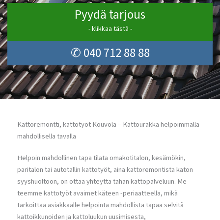
Pyydä tarjous
- klikkaa tästä -
✆ 040 712 88 88
Kattoremontti, kattotyöt Kouvola – Kattourakka helpoimmalla
mahdollisella tavalla
Helpoin mahdollinen tapa tilata omakotitalon, kesämökin,
paritalon tai autotallin kattotyöt, aina kattoremontista katon
syyshuoltoon, on ottaa yhteyttä tähän kattopalveluun. Me
teemme kattotyöt avaimet käteen -periaatteella, mikä
tarkoittaa asiakkaalle helpointa mahdollista tapaa selvitä
kattoikkunoiden ja kattoluukun uusimisesta,