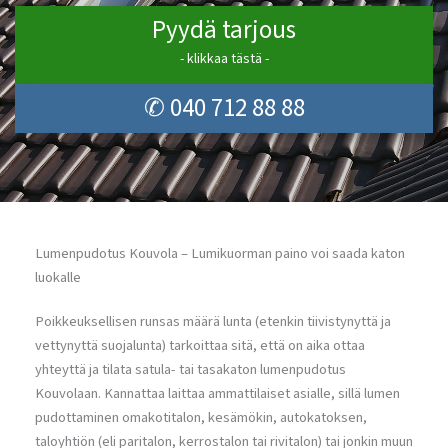
Pyydä tarjous
- klikkaa tästä -
✆ 040 712 88 88
Lumenpudotus Kouvola – Lumikuorman paino voi saada katon
luokalle
Poikkeuksellisen runsas määrä lunta (etenkin tiivistynyttä ja
vettynyttä suojalunta) tarkoittaa sitä, että on aika ottaa
yhteyttä ja tilata satula- tai tasakaton lumenpudotus
Kouvolaan. Kannattaa laittaa ammattilaiset asialle, sillä lumen
pudottaminen omakotitalon, kesämökin, autokatoksen,
taloyhtiön (eli paritalon, kerrostalon tai rivitalon) tai jonkin muun