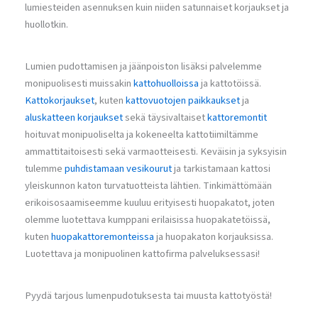
lumiesteiden asennuksen kuin niiden satunnaiset korjaukset ja
huollotkin.
Lumien pudottamisen ja jäänpoiston lisäksi palvelemme
monipuolisesti muissakin
kattohuolloissa
ja kattotöissä.
Kattokorjaukset
, kuten
kattovuotojen paikkaukset
ja
aluskatteen korjaukset
sekä täysivaltaiset
kattoremontit
hoituvat monipuoliselta ja kokeneelta kattotiimiltämme
ammattitaitoisesti sekä varmaotteisesti. Keväisin ja syksyisin
tulemme
puhdistamaan vesikourut
ja tarkistamaan kattosi
yleiskunnon katon turvatuotteista lähtien. Tinkimättömään
erikoisosaamiseemme kuuluu erityisesti huopakatot, joten
olemme luotettava kumppani erilaisissa huopakatetöissä,
kuten
huopakattoremonteissa
ja huopakaton korjauksissa.
Luotettava ja monipuolinen kattofirma palveluksessasi!
Pyydä tarjous lumenpudotuksesta tai muusta kattotyöstä!