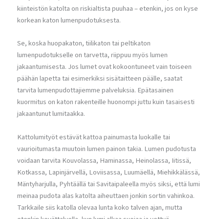
kiinteistön katolta on riskialtista puuhaa – etenkin, jos on kyse
korkean katon lumenpudotuksesta.
Se, koska huopakaton, tiilikaton tai peltikaton
lumenpudotukselle on tarvetta, riippuu myös lumen
jakaantumisesta. Jos lumet ovat kokoontuneet vain toiseen
päähän lapetta tai esimerkiksi sisätaitteen päälle, saatat
tarvita lumenpudottajiemme palveluksia. Epätasainen
kuormitus on katon rakenteille huonompi juttu kuin tasaisesti
jakaantunut lumitaakka.
Kattolumityöt estävät kattoa painumasta luokalle tai
vaurioitumasta muutoin lumen painon takia. Lumen pudotusta
voidaan tarvita Kouvolassa, Haminassa, Heinolassa, Iitissä,
Kotkassa, Lapinjärvellä, Loviisassa, Luumäellä, Miehikkälässä,
Mäntyharjulla, Pyhtäällä tai Savitaipaleella myös siksi, että lumi
meinaa pudota alas katolta aiheuttaen jonkin sortin vahinkoa.
Tarkkaile siis katolla olevaa lunta koko talven ajan, mutta