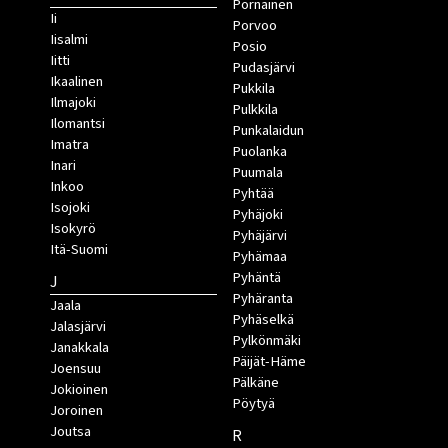
Pornainen
Ii
Porvoo
Iisalmi
Posio
Iitti
Pudasjärvi
Ikaalinen
Pukkila
Ilmajoki
Pulkkila
Ilomantsi
Punkalaidun
Imatra
Puolanka
Inari
Puumala
Inkoo
Pyhtää
Isojoki
Pyhäjoki
Isokyrö
Pyhäjärvi
Itä-Suomi
Pyhämaa
Pyhäntä
J
Pyhäranta
Jaala
Pyhäselkä
Jalasjärvi
Pylkönmäki
Janakkala
Päijät-Häme
Joensuu
Pälkäne
Jokioinen
Pöytyä
Joroinen
Joutsa
R