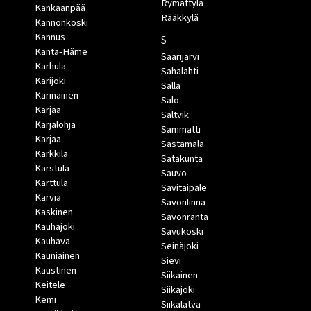
Rymättylä
Kankaanpää
Rääkkylä
Kannonkoski
Kannus
S
Kanta-Häme
Saarijärvi
Karhula
Sahalahti
Karijoki
Salla
Karinainen
Salo
Karjaa
Saltvik
Karjalohja
Sammatti
Karjaa
Sastamala
Karkkila
Satakunta
Karstula
Sauvo
Karttula
Savitaipale
Karvia
Savonlinna
Kaskinen
Savonranta
Kauhajoki
Savukoski
Kauhava
Seinäjoki
Kauniainen
Sievi
Kaustinen
Siikainen
Keitele
Siikajoki
Kemi
Siikalatva