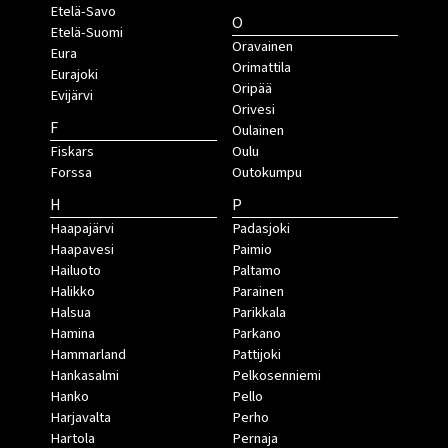
Etelä-Savo
O
Etelä-Suomi
Oravainen
Eura
Orimattila
Eurajoki
Oripää
Evijärvi
Orivesi
F
Oulainen
Fiskars
Oulu
Forssa
Outokumpu
H
P
Haapajärvi
Padasjoki
Haapavesi
Paimio
Hailuoto
Paltamo
Halikko
Parainen
Halsua
Parikkala
Hamina
Parkano
Hammarland
Pattijoki
Hankasalmi
Pelkosenniemi
Hanko
Pello
Harjavalta
Perho
Hartola
Pernaja