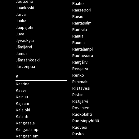
Joutseno
Raahe
Juankoski
Raasepori
Jurva
Raisio
Juuka
Rantasalmi
Juupajoki
Rantsila
Juva
Ranua
Jyväskylä
Rauma
Jämijärvi
Rautalampi
Jämsä
Rautavaara
Jämsänkoski
Rautjärvi
Järvenpää
Reisjärvi
Renko
K
Riihimäki
Kaarina
Riistavesi
Kaavi
Ristiina
Kainuu
Ristijärvi
Kajaani
Rovaniemi
Kalajoki
Ruokolahti
Kalanti
Ruotsinpyhtää
Kangasala
Ruovesi
Kangaslampi
Rusko
Kangasniemi