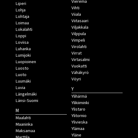
Vieremä
Liperi
Vihti
Lohja
Viiala
Lohtaja
Viitasaari
Loimaa
Viljakkala
Lokalahti
Vilppula
Loppi
Vimpeli
Loviisa
Virolahti
Luhanka
Virrat
Lumijoki
Virtasalmi
Luopioinen
Vuokatti
Luosto
Vähäkyrö
Luoto
Vöyri
Luumäki
Luvia
Y
Längelmäki
Ylihärmä
Länsi-Suomi
Ylikiiminki
Ylistaro
M
Ylitornio
Maalahti
Ylivieska
Maaninka
Ylämaa
Maksamaa
Yläne
Marttila