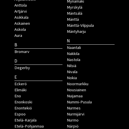
Mynämäki
Anttola
Myrskylä
Artjärvi
Mäntsälä
Asikkala
Mänttä
Askainen
Mänttä-Vilppula
Askola
Mäntyharju
Aura
N
B
Naantali
Bromarv
Nakkila
Nastola
D
Nilsiä
Degerby
Nivala
E
Nokia
Eckerö
Noormarkku
Elimäki
Nousiainen
Eno
Nuijamaa
Enonkoski
Nummi-Pusula
Enontekiö
Nurmes
Espoo
Nurmijärvi
Etelä-Karjala
Nurmo
Etelä-Pohjanmaa
Närpiö