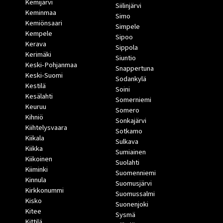
Kemijärvi
Siilinjärvi
Keminmaa
Simo
Kemiönsaari
Simpele
Kempele
Sipoo
Kerava
Sippola
Kerimäki
Siuntio
Keski-Pohjanmaa
Snappertuna
Keski-Suomi
Sodankylä
Kestilä
Soini
Kesälahti
Somerniemi
Keuruu
Somero
Kihniö
Sonkajärvi
Kiihtelysvaara
Sotkamo
Kiikala
Sulkava
Kiikka
Sumiainen
Kiikoinen
Suolahti
Kiiminki
Suomenniemi
Kinnula
Suomusjärvi
Kirkkonummi
Suomussalmi
Kisko
Suonenjoki
Kitee
Sysmä
Kittilä