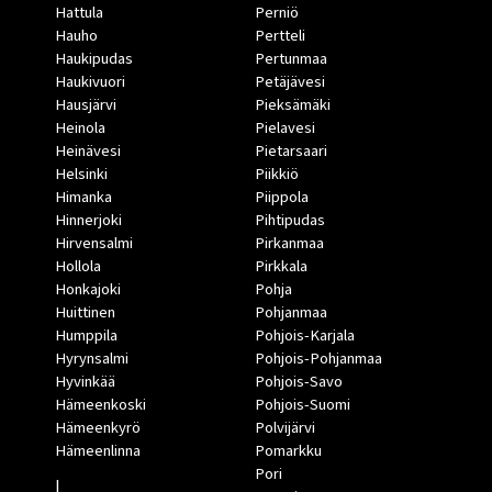
Hattula
Perniö
Hauho
Pertteli
Haukipudas
Pertunmaa
Haukivuori
Petäjävesi
Hausjärvi
Pieksämäki
Heinola
Pielavesi
Heinävesi
Pietarsaari
Helsinki
Piikkiö
Himanka
Piippola
Hinnerjoki
Pihtipudas
Hirvensalmi
Pirkanmaa
Hollola
Pirkkala
Honkajoki
Pohja
Huittinen
Pohjanmaa
Humppila
Pohjois-Karjala
Hyrynsalmi
Pohjois-Pohjanmaa
Hyvinkää
Pohjois-Savo
Hämeenkoski
Pohjois-Suomi
Hämeenkyrö
Polvijärvi
Hämeenlinna
Pomarkku
Pori
I