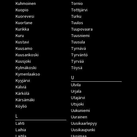
Kuhmoinen
Tornio
Kuopio
Tottijärvi
Kuorevesi
Turku
Kuortane
Tuulos
Kurikka
Tuupovaara
Kuru
Tuusniemi
Kustavi
Tuusula
Kuusamo
Tyrnävä
Kuusankoski
Tyrväntö
Kuusjoki
Tyrvää
Kylmäkoski
Töysä
Kymenlaakso
U
Kyyjärvi
Ulvila
Kälviä
Urjala
Kärkölä
Utajärvi
Kärsämäki
Utsjoki
Köyliö
Uukuniemi
L
Uurainen
Lahti
Uusikaarlepyy
Laihia
Uusikaupunki
Laitila
Uusimaa