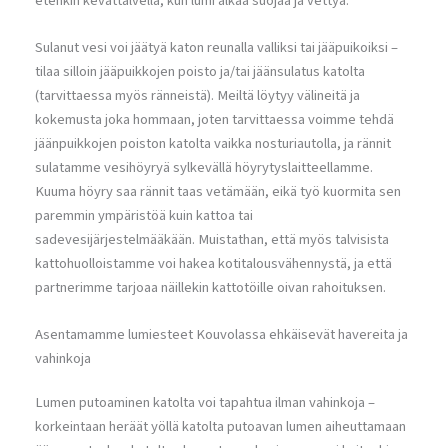
etenkin kevättalvella, kun lumi alkaa suojaa ja vettyä.
Sulanut vesi voi jäätyä katon reunalla valliksi tai jääpuikoiksi –
tilaa silloin jääpuikkojen poisto ja/tai jäänsulatus katolta
(tarvittaessa myös ränneistä). Meiltä löytyy välineitä ja
kokemusta joka hommaan, joten tarvittaessa voimme tehdä
jäänpuikkojen poiston katolta vaikka nosturiautolla, ja rännit
sulatamme vesihöyryä sylkevällä höyrytyslaitteellamme.
Kuuma höyry saa rännit taas vetämään, eikä työ kuormita sen
paremmin ympäristöä kuin kattoa tai
sadevesijärjestelmääkään. Muistathan, että myös talvisista
kattohuolloistamme voi hakea kotitalousvähennystä, ja että
partnerimme tarjoaa näillekin kattotöille oivan rahoituksen.
Asentamamme lumiesteet Kouvolassa ehkäisevät havereita ja
vahinkoja
Lumen putoaminen katolta voi tapahtua ilman vahinkoja –
korkeintaan heräät yöllä katolta putoavan lumen aiheuttamaan