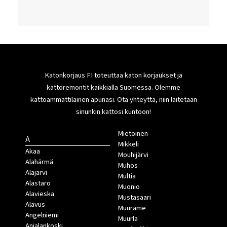
Katonkorjaus FI toteuttaa katon korjaukset ja
kattoremontit kaikkialla Suomessa. Olemme
kattoammattilainen apunasi. Ota yhteyttä, niin laitetaan
sinunkin kattosi kuntoon!
Mietoinen
A
Mikkeli
Akaa
Mouhijärvi
Alahärmä
Muhos
Alajärvi
Multia
Alastaro
Muonio
Alavieska
Mustasaari
Alavus
Muurame
Angelniemi
Muurla
Anjalankoski