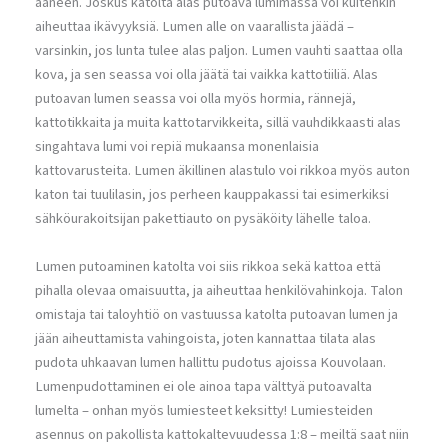
ääneen. Joskus katolta alas putoava lumimassa voi kuitenkin
aiheuttaa ikävyyksiä. Lumen alle on vaarallista jäädä –
varsinkin, jos lunta tulee alas paljon. Lumen vauhti saattaa olla
kova, ja sen seassa voi olla jäätä tai vaikka kattotiiliä. Alas
putoavan lumen seassa voi olla myös hormia, rännejä,
kattotikkaita ja muita kattotarvikkeita, sillä vauhdikkaasti alas
singahtava lumi voi repiä mukaansa monenlaisia
kattovarusteita. Lumen äkillinen alastulo voi rikkoa myös auton
katon tai tuulilasin, jos perheen kauppakassi tai esimerkiksi
sähköurakoitsijan pakettiauto on pysäköity lähelle taloa.
Lumen putoaminen katolta voi siis rikkoa sekä kattoa että
pihalla olevaa omaisuutta, ja aiheuttaa henkilövahinkoja. Talon
omistaja tai taloyhtiö on vastuussa katolta putoavan lumen ja
jään aiheuttamista vahingoista, joten kannattaa tilata alas
pudota uhkaavan lumen hallittu pudotus ajoissa Kouvolaan.
Lumenpudottaminen ei ole ainoa tapa välttyä putoavalta
lumelta – onhan myös lumiesteet keksitty! Lumiesteiden
asennus on pakollista kattokaltevuudessa 1:8 – meiltä saat niin