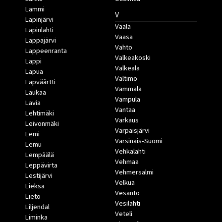
Lammi
V
Lapinjärvi
Vaala
Lapinlahti
Vaasa
Lappajärvi
Vahto
Lappeenranta
Valkeakoski
Lappi
Valkeala
Lapua
Valtimo
Lapväärtti
Vammala
Laukaa
Vampula
Lavia
Vantaa
Lehtimäki
Varkaus
Leivonmäki
Varpaisjärvi
Lemi
Varsinais-Suomi
Lemu
Vehkalahti
Lempäälä
Vehmaa
Leppävirta
Vehmersalmi
Lestijärvi
Velkua
Lieksa
Vesanto
Lieto
Vesilahti
Liljendal
Veteli
Liminka