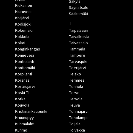
Säkylä
Kiukainen
Säynätsalo
Kiuruvesi
Sääksmäki
Kivijärvi
T
Kodisjoki
Kokemäki
Taipalsaari
Kokkola
Taivalkoski
Kolari
Taivassalo
Konginkangas
Tammela
Konnevesi
Tampere
Kontiolahti
Tarvasjoki
Kontiomäki
Teerijärvi
Korpilahti
Teisko
Korsnäs
Temmes
Kortesjärvi
Tenhola
Koski Tl
Tervo
Kotka
Tervola
Kouvola
Teuva
Kristiinankaupunki
Tohmajärvi
Kruunupyy
Toholampi
Kuhmalahti
Toijala
Kuhmo
Toivakka