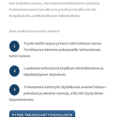
Kun kattolumi painaa, ota kattoammattilaisiimme yhteyttä.
Pudotamme lumet turvallisesti ja kattoystävällisesti niin
huopakatoilta, peltikatoilta kuin tiilikatoiltakin.
Näin meillä katon huolto etenee!
Pyydä meiltä tarjous ja kerro mikä kattoasi vaivaa.
1
Tarvittaessa tulemme paikanpäälle tarkastamaan
katon kunnon.
Laadimme kattotyöstä kirjallisen kiinteähintaisen ja
2
kilpailukykyisen tarjouksen.
Toteutamme kattotyön täydellisenä avaimet käteen -
3
palveluna ja olemme varmoja, että olet tyytyväinen
lopputulokseen.
PYYDÄ TARJOUS KATTOHUOLLOSTA