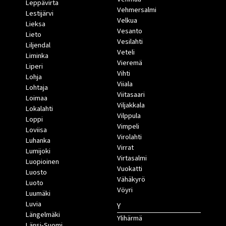
Leppävirta
Vehmersalmi
Lestijärvi
Velkua
Lieksa
Vesanto
Lieto
Vesilahti
Liljendal
Veteli
Liminka
Vieremä
Liperi
Vihti
Lohja
Viiala
Lohtaja
Viitasaari
Loimaa
Viljakkala
Lokalahti
Vilppula
Loppi
Vimpeli
Loviisa
Virolahti
Luhanka
Virrat
Lumijoki
Virtasalmi
Luopioinen
Vuokatti
Luosto
Vähäkyrö
Luoto
Vöyri
Luumäki
Luvia
Y
Längelmäki
Ylihärmä
Länsi-Suomi