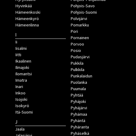
Hyvinkää
Pohjois-Savo
Hämeenkoski
Pohjois-Suomi
Hämeenkyrö
Polvijärvi
Hämeenlinna
Pomarkku
Pori
I
Pornainen
Ii
Porvoo
Iisalmi
Posio
Iitti
Pudasjärvi
Ikaalinen
Pukkila
Ilmajoki
Pulkkila
Ilomantsi
Punkalaidun
Imatra
Puolanka
Inari
Puumala
Inkoo
Pyhtää
Isojoki
Pyhäjoki
Isokyrö
Pyhäjärvi
Itä-Suomi
Pyhämaa
Pyhäntä
J
Pyhäranta
Jaala
Pyhäselkä
Jalasjärvi