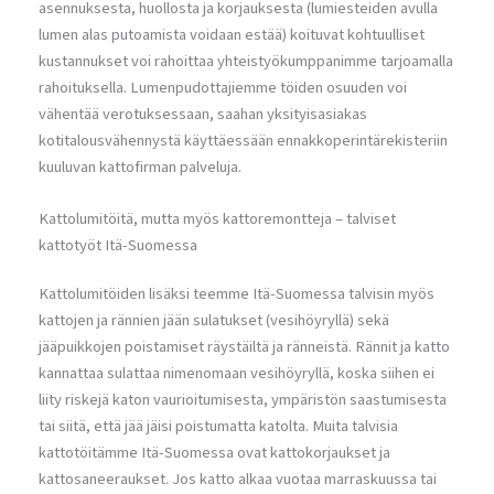
asennuksesta, huollosta ja korjauksesta (lumiesteiden avulla
lumen alas putoamista voidaan estää) koituvat kohtuulliset
kustannukset voi rahoittaa yhteistyökumppanimme tarjoamalla
rahoituksella. Lumenpudottajiemme töiden osuuden voi
vähentää verotuksessaan, saahan yksityisasiakas
kotitalousvähennystä käyttäessään ennakkoperintärekisteriin
kuuluvan kattofirman palveluja.
Kattolumitöitä, mutta myös kattoremontteja – talviset
kattotyöt Itä-Suomessa
Kattolumitöiden lisäksi teemme Itä-Suomessa talvisin myös
kattojen ja rännien jään sulatukset (vesihöyryllä) sekä
jääpuikkojen poistamiset räystäiltä ja ränneistä. Rännit ja katto
kannattaa sulattaa nimenomaan vesihöyryllä, koska siihen ei
liity riskejä katon vaurioitumisesta, ympäristön saastumisesta
tai siitä, että jää jäisi poistumatta katolta. Muita talvisia
kattotöitämme Itä-Suomessa ovat kattokorjaukset ja
kattosaneeraukset. Jos katto alkaa vuotaa marraskuussa tai