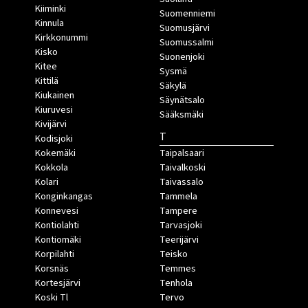
Kiiminki
Suomenniemi
Kinnula
Suomusjärvi
Kirkkonummi
Suomussalmi
Kisko
Suonenjoki
Kitee
Sysmä
Kittilä
Säkylä
Kiukainen
Säynätsalo
Kiuruvesi
Sääksmäki
Kivijärvi
T
Kodisjoki
Kokemäki
Taipalsaari
Kokkola
Taivalkoski
Kolari
Taivassalo
Konginkangas
Tammela
Konnevesi
Tampere
Kontiolahti
Tarvasjoki
Kontiomäki
Teerijärvi
Korpilahti
Teisko
Korsnäs
Temmes
Kortesjärvi
Tenhola
Koski Tl
Tervo