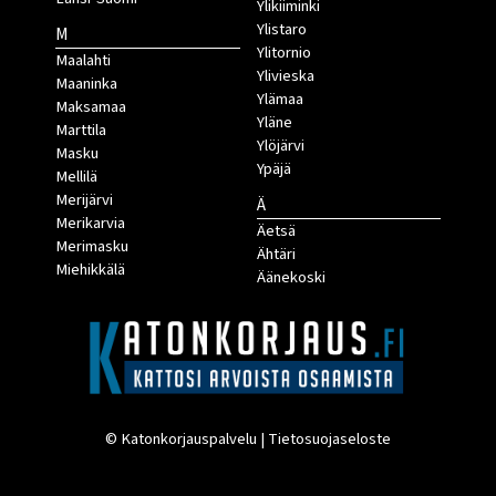
Ylikiiminki
Ylistaro
M
Ylitornio
Maalahti
Ylivieska
Maaninka
Ylämaa
Maksamaa
Yläne
Marttila
Ylöjärvi
Masku
Ypäjä
Mellilä
Merijärvi
Ä
Merikarvia
Äetsä
Merimasku
Ähtäri
Miehikkälä
Äänekoski
© Katonkorjauspalvelu |
Tietosuojaseloste