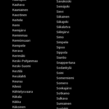
Savukoski
Kauhava
Seinäjoki
Kauniainen
Sievi
Kaustinen
Siikainen
Keitele
Siikajoki
Kemi
Siikalatva
Kemijärvi
Siilinjärvi
Keminmaa
Simo
Kemiönsaari
Simpele
Kempele
Sipoo
Kerava
Sippola
Kerimäki
Siuntio
Keski-Pohjanmaa
Snappertuna
Keski-Suomi
Sodankylä
Kestilä
Soini
Kesälahti
Somerniemi
Keuruu
Somero
Kihniö
Sonkajärvi
Kiihtelysvaara
Sotkamo
Kiikala
Sulkava
Kiikka
Sumiainen
Kiikoinen
Suolahti