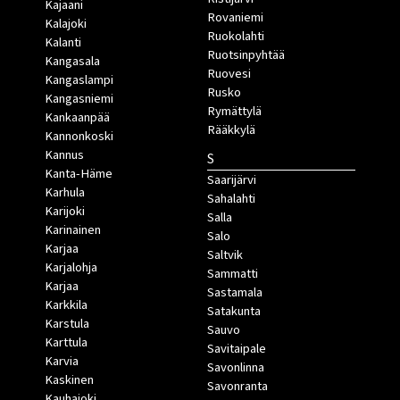
Kajaani
Rovaniemi
Kalajoki
Ruokolahti
Kalanti
Ruotsinpyhtää
Kangasala
Ruovesi
Kangaslampi
Rusko
Kangasniemi
Rymättylä
Kankaanpää
Rääkkylä
Kannonkoski
Kannus
S
Kanta-Häme
Saarijärvi
Karhula
Sahalahti
Karijoki
Salla
Karinainen
Salo
Karjaa
Saltvik
Karjalohja
Sammatti
Karjaa
Sastamala
Karkkila
Satakunta
Karstula
Sauvo
Karttula
Savitaipale
Karvia
Savonlinna
Kaskinen
Savonranta
Kauhajoki