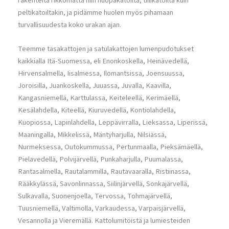
rakenteita rikkomatta niin huopakatoilta, tiilikatoilta kuin
peltikatoiltakin, ja pidämme huolen myös pihamaan
turvallisuudesta koko urakan ajan.
Teemme tasakattojen ja satulakattojen lumenpudotukset
kaikkialla Itä-Suomessa, eli Enonkoskella, Heinävedellä,
Hirvensalmella, Iisalmessa, Ilomantsissa, Joensuussa,
Joroisilla, Juankoskella, Juuassa, Juvalla, Kaavilla,
Kangasniemellä, Karttulassa, Keiteleellä, Kerimäellä,
Kesälahdella, Kiteellä, Kiuruvedellä, Kontiolahdella,
Kuopiossa, Lapinlahdella, Leppävirralla, Lieksassa, Liperissä,
Maaningalla, Mikkelissä, Mäntyharjulla, Nilsiässä,
Nurmeksessa, Outokummussa, Pertunmaalla, Pieksämäellä,
Pielavedellä, Polvijärvellä, Punkaharjulla, Puumalassa,
Rantasalmella, Rautalammilla, Rautavaaralla, Ristiinassa,
Rääkkylässä, Savonlinnassa, Siilinjärvellä, Sonkajärvellä,
Sulkavalla, Suonenjoella, Tervossa, Tohmajärvellä,
Tuusniemellä, Valtimolla, Varkaudessa, Varpaisjärvellä,
Vesannolla ja Vieremällä. Kattolumitöistä ja lumiesteiden