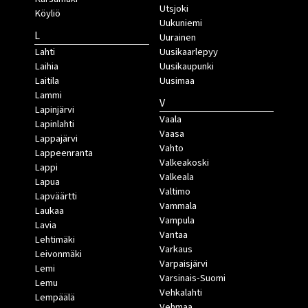
Utsjoki
Köyliö
Uukuniemi
L
Uurainen
Lahti
Uusikaarlepyy
Laihia
Uusikaupunki
Laitila
Uusimaa
Lammi
V
Lapinjärvi
Vaala
Lapinlahti
Vaasa
Lappajärvi
Vahto
Lappeenranta
Valkeakoski
Lappi
Valkeala
Lapua
Valtimo
Lapväärtti
Vammala
Laukaa
Vampula
Lavia
Vantaa
Lehtimäki
Varkaus
Leivonmäki
Varpaisjärvi
Lemi
Varsinais-Suomi
Lemu
Vehkalahti
Lempäälä
Vehmaa