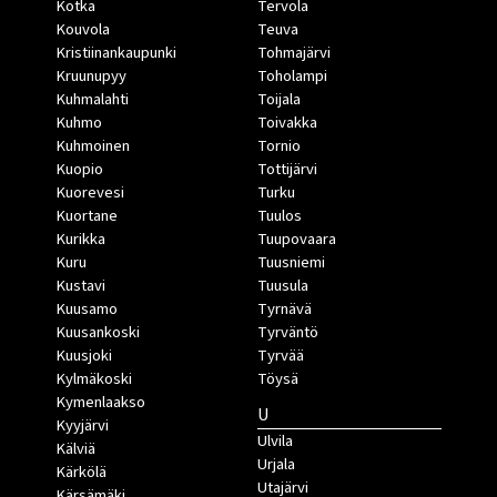
Kotka
Tervola
Kouvola
Teuva
Kristiinankaupunki
Tohmajärvi
Kruunupyy
Toholampi
Kuhmalahti
Toijala
Kuhmo
Toivakka
Kuhmoinen
Tornio
Kuopio
Tottijärvi
Kuorevesi
Turku
Kuortane
Tuulos
Kurikka
Tuupovaara
Kuru
Tuusniemi
Kustavi
Tuusula
Kuusamo
Tyrnävä
Kuusankoski
Tyrväntö
Kuusjoki
Tyrvää
Kylmäkoski
Töysä
Kymenlaakso
U
Kyyjärvi
Ulvila
Kälviä
Urjala
Kärkölä
Utajärvi
Kärsämäki