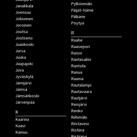
Pylkönmäki
Janakkala
Päijät-Häme
Joensuu
Pälkäne
Jokioinen
Pöytyä
Joroinen
Joutsa
R
Joutseno
Raahe
Juankoski
Raasepori
Jurva
Raisio
Juuka
Rantasalmi
Juupajoki
Rantsila
Juva
Ranua
Jyväskylä
Rauma
Jämijärvi
Rautalampi
Jämsä
Rautavaara
Jämsänkoski
Rautjärvi
Järvenpää
Reisjärvi
Renko
K
Riihimäki
Kaarina
Riistavesi
Kaavi
Ristiina
Kainuu
Ristijärvi