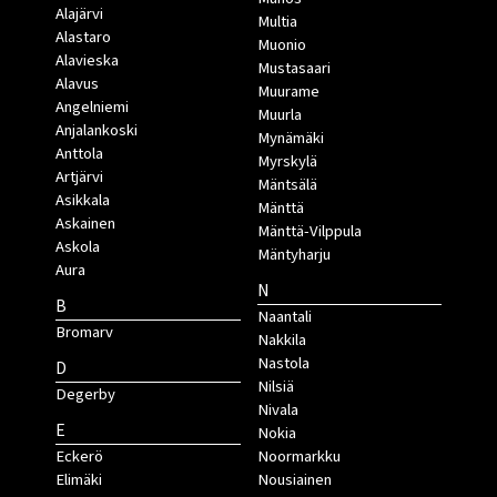
Alajärvi
Multia
Alastaro
Muonio
Alavieska
Mustasaari
Alavus
Muurame
Angelniemi
Muurla
Anjalankoski
Mynämäki
Anttola
Myrskylä
Artjärvi
Mäntsälä
Asikkala
Mänttä
Askainen
Mänttä-Vilppula
Askola
Mäntyharju
Aura
N
B
Naantali
Bromarv
Nakkila
Nastola
D
Nilsiä
Degerby
Nivala
E
Nokia
Eckerö
Noormarkku
Elimäki
Nousiainen