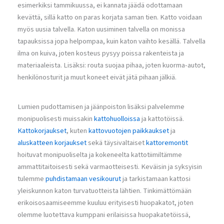
esimerkiksi tammikuussa, ei kannata jäädä odottamaan
kevättä, sillä katto on paras korjata saman tien. Katto voidaan
myös uusia talvella. Katon uusiminen talvella on monissa
tapauksissa jopa helpompaa, kuin katon vaihto kesällä. Talvella
ilma on kuiva, joten kosteus pysyy poissa rakenteista ja
materiaaleista. Lisäksi: routa suojaa pihaa, joten kuorma-autot,
henkilönosturit ja muut koneet eivät jätä pihaan jälkiä.
Lumien pudottamisen ja jäänpoiston lisäksi palvelemme
monipuolisesti muissakin
kattohuolloissa
ja kattotöissä.
Kattokorjaukset
, kuten
kattovuotojen paikkaukset
ja
aluskatteen korjaukset
sekä täysivaltaiset
kattoremontit
hoituvat monipuoliselta ja kokeneelta kattotiimiltämme
ammattitaitoisesti sekä varmaotteisesti. Keväisin ja syksyisin
tulemme
puhdistamaan vesikourut
ja tarkistamaan kattosi
yleiskunnon katon turvatuotteista lähtien. Tinkimättömään
erikoisosaamiseemme kuuluu erityisesti huopakatot, joten
olemme luotettava kumppani erilaisissa huopakatetöissä,