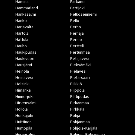
Hamina
Parkano
Hammarland
Pattijoki
Hankasalmi
Pelkosenniemi
Hanko
Pello
Harjavalta
Perho
Hartola
Pernaja
Hattula
Perniö
Hauho
Pertteli
Haukipudas
Pertunmaa
Haukivuori
Petäjävesi
Hausjärvi
Pieksämäki
Heinola
Pielavesi
Heinävesi
Pietarsaari
Helsinki
Piikkiö
Himanka
Piippola
Hinnerjoki
Pihtipudas
Hirvensalmi
Pirkanmaa
Hollola
Pirkkala
Honkajoki
Pohja
Huittinen
Pohjanmaa
Humppila
Pohjois-Karjala
Hyrynsalmi
Pohjois-Pohjanmaa