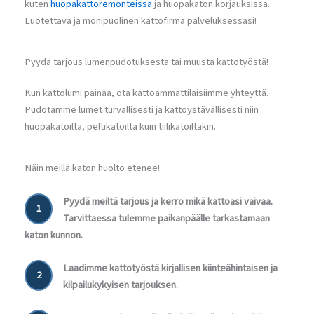
kuten
huopakattoremonteissa
ja huopakaton korjauksissa.
Luotettava ja monipuolinen kattofirma palveluksessasi!
Pyydä tarjous lumenpudotuksesta tai muusta kattotyöstä!
Kun kattolumi painaa, ota kattoammattilaisiimme yhteyttä.
Pudotamme lumet turvallisesti ja kattoystävällisesti niin
huopakatoilta, peltikatoilta kuin tiilikatoiltakin.
Näin meillä katon huolto etenee!
Pyydä meiltä tarjous ja kerro mikä kattoasi vaivaa.
1
Tarvittaessa tulemme paikanpäälle tarkastamaan
katon kunnon.
Laadimme kattotyöstä kirjallisen kiinteähintaisen ja
2
kilpailukykyisen tarjouksen.