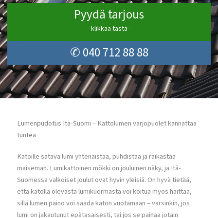
Pyydä tarjous
- klikkaa tästä -
✆ 040 712 88 88
Lumenpudotus Itä-Suomi – Kattolumen varjopuolet kannattaa
tuntea
Katoille satava lumi yhtenäistää, puhdistaa ja raikastaa
maiseman. Lumikattoinen mökki on jouluinen näky, ja Itä-
Suomessa valkoiset joulut ovat hyvin yleisiä. On hyvä tietää,
että katolla olevasta lumikuormasta voi koitua myös haittaa,
sillä lumen paino voi saada katon vuotamaan – varsinkin, jos
lumi on jakautunut epätasaisesti, tai jos se painaa jotain