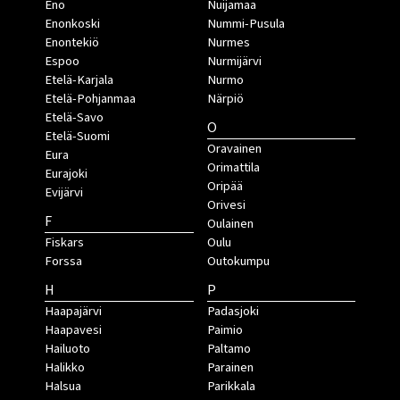
Eno
Nuijamaa
Enonkoski
Nummi-Pusula
Enontekiö
Nurmes
Espoo
Nurmijärvi
Etelä-Karjala
Nurmo
Etelä-Pohjanmaa
Närpiö
Etelä-Savo
O
Etelä-Suomi
Oravainen
Eura
Orimattila
Eurajoki
Oripää
Evijärvi
Orivesi
F
Oulainen
Fiskars
Oulu
Forssa
Outokumpu
H
P
Haapajärvi
Padasjoki
Haapavesi
Paimio
Hailuoto
Paltamo
Halikko
Parainen
Halsua
Parikkala