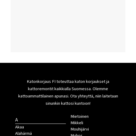
Katonkorjaus FI toteuttaa katon korjaukset ja
kattoremontit kaikkialla Suomessa. Olemme
kattoammattilainen apunasi. Ota yhteyttä, niin laitetaan
sinunkin kattosi kuntoon!
Mietoinen
A
Mikkeli
Akaa
Mouhijärvi
Alahärmä
Muhos