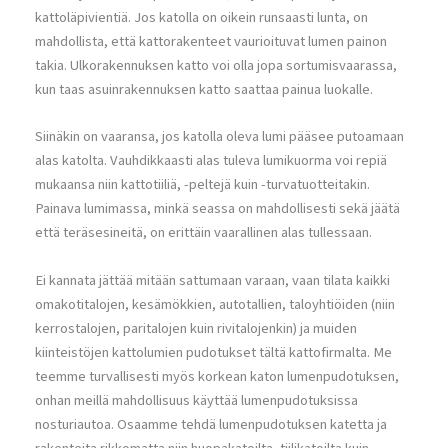
kattoläpivientiä. Jos katolla on oikein runsaasti lunta, on
mahdollista, että kattorakenteet vaurioituvat lumen painon
takia. Ulkorakennuksen katto voi olla jopa sortumisvaarassa,
kun taas asuinrakennuksen katto saattaa painua luokalle.
Siinäkin on vaaransa, jos katolla oleva lumi pääsee putoamaan
alas katolta. Vauhdikkaasti alas tuleva lumikuorma voi repiä
mukaansa niin kattotiiliä, -peltejä kuin -turvatuotteitakin.
Painava lumimassa, minkä seassa on mahdollisesti sekä jäätä
että teräsesineitä, on erittäin vaarallinen alas tullessaan.
Ei kannata jättää mitään sattumaan varaan, vaan tilata kaikki
omakotitalojen, kesämökkien, autotallien, taloyhtiöiden (niin
kerrostalojen, paritalojen kuin rivitalojenkin) ja muiden
kiinteistöjen kattolumien pudotukset tältä kattofirmalta. Me
teemme turvallisesti myös korkean katon lumenpudotuksen,
onhan meillä mahdollisuus käyttää lumenpudotuksissa
nosturiautoa. Osaamme tehdä lumenpudotuksen katetta ja