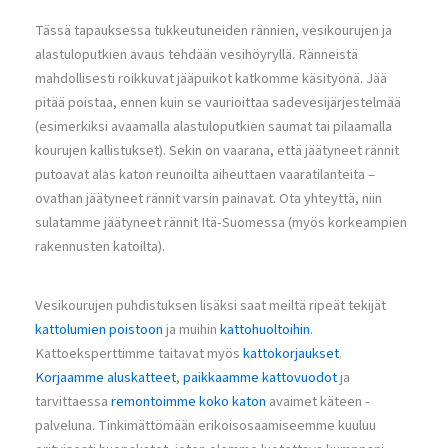
Tässä tapauksessa tukkeutuneiden rännien, vesikourujen ja
alastuloputkien avaus tehdään vesihöyryllä. Ränneistä
mahdollisesti roikkuvat jääpuikot katkomme käsityönä. Jää
pitää poistaa, ennen kuin se vaurioittaa sadevesijärjestelmää
(esimerkiksi avaamalla alastuloputkien saumat tai pilaamalla
kourujen kallistukset). Sekin on vaarana, että jäätyneet rännit
putoavat alas katon reunoilta aiheuttaen vaaratilanteita –
ovathan jäätyneet rännit varsin painavat. Ota yhteyttä, niin
sulatamme jäätyneet rännit Itä-Suomessa (myös korkeampien
rakennusten katoilta).
Vesikourujen puhdistuksen lisäksi saat meiltä ripeät tekijät
kattolumien poistoon
ja muihin
kattohuoltoihin
.
Kattoeksperttimme taitavat myös
kattokorjaukset
.
Korjaamme aluskatteet
,
paikkaamme kattovuodot
ja
tarvittaessa
remontoimme koko katon
avaimet käteen -
palveluna. Tinkimättömään erikoisosaamiseemme kuuluu