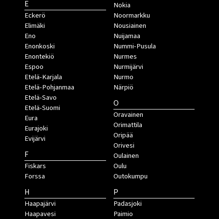
E
Nokia
Eckerö
Noormarkku
Elimäki
Nousiainen
Eno
Nuijamaa
Enonkoski
Nummi-Pusula
Enontekiö
Nurmes
Espoo
Nurmijärvi
Etelä-Karjala
Nurmo
Etelä-Pohjanmaa
Närpiö
Etelä-Savo
O
Etelä-Suomi
Oravainen
Eura
Orimattila
Eurajoki
Oripää
Evijärvi
Orivesi
F
Oulainen
Fiskars
Oulu
Forssa
Outokumpu
H
P
Haapajärvi
Padasjoki
Haapavesi
Paimio