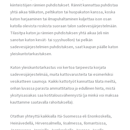
kiinteistöjen rännien puhdistukset. Rännit kannattaa puhdistaa
yhtä aikaa tiilikaton, peltikaton tai huopakaton kanssa, koska
katon harjaaminen tai ilmapuhaltaminen kuljettaa ison osan
katolla olevista roskista suoraan talon sadevesijärjestelmään.
Tilasitpa katon ja rännien puhdistuksen yhtä aikaa (eli niin
sanotun katon kevät- tai syyshuollon) tai pelkän
sadevesijärjestelmien puhdistuksen, saat kaupan päälle katon
yleiskuntotarkastuksen.
Katon yleiskuntotarkastus voi kertoa tarpeesta korjata
sadevesijärjestelmää, muita kattovarusteita tai esimerkiksi
vesikatteen saumoja. Kaikki kattotyöt kannattaa tilata meiltä,
onhan luvassa parasta ammattitaitoa ja edullinen hinta, mistä
yksityisasiakas saa kotitalousvähennystä (ja minkä voi maksaa
kauttamme saatavalla rahoituksella).
Otathan yhteyttä kaikkialla Itä-Suomessa eli Enonkoskella,
Heinävedellä, Hirvensalmella, Iisalmessa, Ilomantsissa,