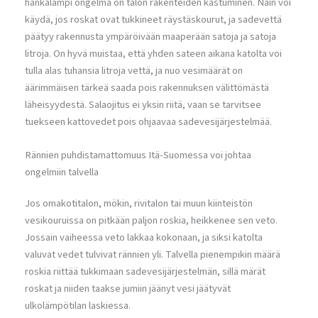
hankalampi ongelma on talon rakenteiden kastuminen. Näin voi
käydä, jos roskat ovat tukkineet räystäskourut, ja sadevettä
päätyy rakennusta ympäröivään maaperään satoja ja satoja
litroja. On hyvä muistaa, että yhden sateen aikana katolta voi
tulla alas tuhansia litroja vettä, ja nuo vesimäärät on
äärimmäisen tärkeä saada pois rakennuksen välittömästä
läheisyydestä. Salaojitus ei yksin riitä, vaan se tarvitsee
tuekseen kattovedet pois ohjaavaa sadevesijärjestelmää.
Rännien puhdistamattomuus Itä-Suomessa voi johtaa
ongelmiin talvella
Jos omakotitalon, mökin, rivitalon tai muun kiinteistön
vesikouruissa on pitkään paljon roskia, heikkenee sen veto.
Jossain vaiheessa veto lakkaa kokonaan, ja siksi katolta
valuvat vedet tulvivat rännien yli. Talvella pienempikin määrä
roskia riittää tukkimaan sadevesijärjestelmän, sillä märät
roskat ja niiden taakse jumiin jäänyt vesi jäätyvät
ulkolämpötilan laskiessa.