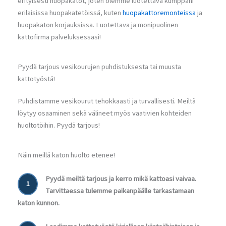
erityisesti huopakatot, joten olemme luotettava kumppani
erilaisissa huopakatetöissä, kuten
huopakattoremonteissa
ja
huopakaton korjauksissa. Luotettava ja monipuolinen
kattofirma palveluksessasi!
Pyydä tarjous vesikourujen puhdistuksesta tai muusta
kattotyöstä!
Puhdistamme vesikourut tehokkaasti ja turvallisesti. Meiltä
löytyy osaaminen sekä välineet myös vaativien kohteiden
huoltotöihin. Pyydä tarjous!
Näin meillä katon huolto etenee!
Pyydä meiltä tarjous ja kerro mikä kattoasi vaivaa.
1
Tarvittaessa tulemme paikanpäälle tarkastamaan
katon kunnon.