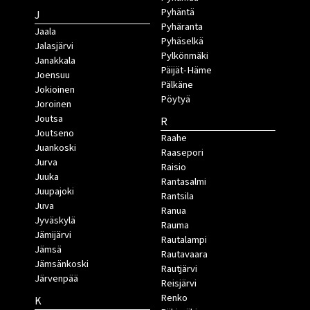
Pyhäntä
J
Pyhäranta
Jaala
Pyhäselkä
Jalasjärvi
Pylkönmäki
Janakkala
Päijät-Häme
Joensuu
Pälkäne
Jokioinen
Pöytyä
Joroinen
Joutsa
R
Joutseno
Raahe
Juankoski
Raasepori
Jurva
Raisio
Juuka
Rantasalmi
Juupajoki
Rantsila
Juva
Ranua
Jyväskylä
Rauma
Jämijärvi
Rautalampi
Jämsä
Rautavaara
Jämsänkoski
Rautjärvi
Järvenpää
Reisjärvi
Renko
K