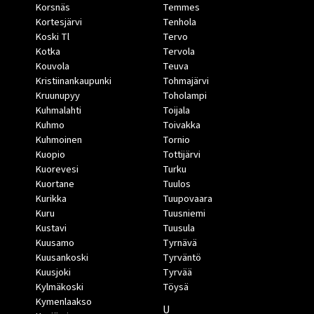
Korsnäs
Temmes
Kortesjärvi
Tenhola
Koski Tl
Tervo
Kotka
Tervola
Kouvola
Teuva
Kristiinankaupunki
Tohmajärvi
Kruunupyy
Toholampi
Kuhmalahti
Toijala
Kuhmo
Toivakka
Kuhmoinen
Tornio
Kuopio
Tottijärvi
Kuorevesi
Turku
Kuortane
Tuulos
Kurikka
Tuupovaara
Kuru
Tuusniemi
Kustavi
Tuusula
Kuusamo
Tyrnävä
Kuusankoski
Tyrväntö
Kuusjoki
Tyrvää
Kylmäkoski
Töysä
Kymenlaakso
U