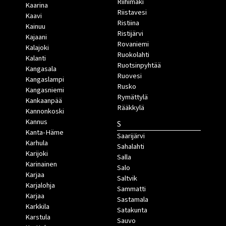
Riihimäki
Kaarina
Riistavesi
Kaavi
Ristiina
Kainuu
Ristijärvi
Kajaani
Rovaniemi
Kalajoki
Ruokolahti
Kalanti
Ruotsinpyhtää
Kangasala
Ruovesi
Kangaslampi
Rusko
Kangasniemi
Rymättylä
Kankaanpää
Rääkkylä
Kannonkoski
Kannus
S
Kanta-Häme
Saarijärvi
Karhula
Sahalahti
Karijoki
Salla
Karinainen
Salo
Karjaa
Saltvik
Karjalohja
Sammatti
Karjaa
Sastamala
Karkkila
Satakunta
Karstula
Sauvo