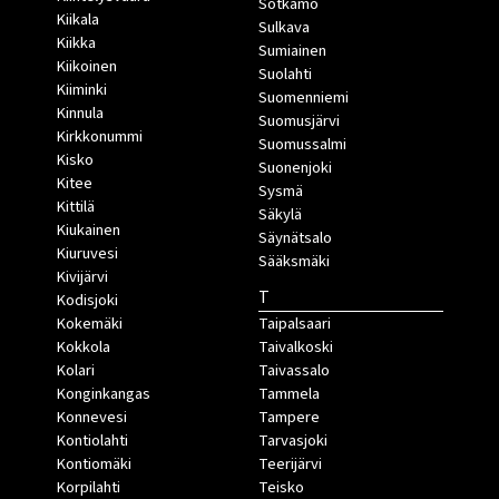
Sotkamo
Kiikala
Sulkava
Kiikka
Sumiainen
Kiikoinen
Suolahti
Kiiminki
Suomenniemi
Kinnula
Suomusjärvi
Kirkkonummi
Suomussalmi
Kisko
Suonenjoki
Kitee
Sysmä
Kittilä
Säkylä
Kiukainen
Säynätsalo
Kiuruvesi
Sääksmäki
Kivijärvi
T
Kodisjoki
Kokemäki
Taipalsaari
Kokkola
Taivalkoski
Kolari
Taivassalo
Konginkangas
Tammela
Konnevesi
Tampere
Kontiolahti
Tarvasjoki
Kontiomäki
Teerijärvi
Korpilahti
Teisko