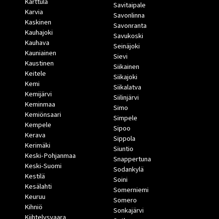
Karttula
Savitaipale
Karvia
Savonlinna
Kaskinen
Savonranta
Kauhajoki
Savukoski
Kauhava
Seinäjoki
Kauniainen
Sievi
Kaustinen
Siikainen
Keitele
Siikajoki
Kemi
Siikalatva
Kemijärvi
Siilinjärvi
Keminmaa
Simo
Kemiönsaari
Simpele
Kempele
Sipoo
Kerava
Sippola
Kerimäki
Siuntio
Keski-Pohjanmaa
Snappertuna
Keski-Suomi
Sodankylä
Kestilä
Soini
Kesälahti
Somerniemi
Keuruu
Somero
Kihniö
Sonkajärvi
Kiihtelysvaara