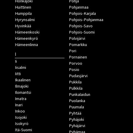
Honkajoki
Pohja
Huittinen
Pohjanmaa
Humppila
Pohjois-Karjala
Hyrynsalmi
Pohjois-Pohjanmaa
Hyvinkää
Pohjois-Savo
Hämeenkoski
Pohjois-Suomi
Hämeenkyrö
Polvijärvi
Hämeenlinna
Pomarkku
Pori
I
Pornainen
Ii
Porvoo
Iisalmi
Posio
Iitti
Pudasjärvi
Ikaalinen
Pukkila
Ilmajoki
Pulkkila
Ilomantsi
Punkalaidun
Imatra
Puolanka
Inari
Puumala
Inkoo
Pyhtää
Isojoki
Pyhäjoki
Isokyrö
Pyhäjärvi
Itä-Suomi
Pyhämaa