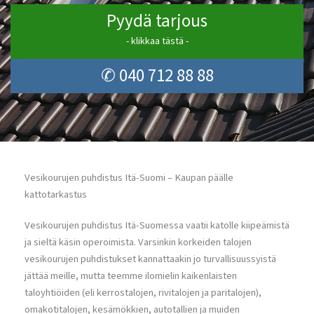
Pyydä tarjous
- klikkaa tästä -
✆ 040 712 88 88
Vesikourujen puhdistus Itä-Suomi – Kaupan päälle
kattotarkastus
Vesikourujen puhdistus Itä-Suomessa vaatii katolle kiipeämistä
ja sieltä käsin operoimista. Varsinkin korkeiden talojen
vesikourujen puhdistukset kannattaakin jo turvallisuussyistä
jättää meille, mutta teemme ilomielin kaikenlaisten
taloyhtiöiden (eli kerrostalojen, rivitalojen ja paritalojen),
omakotitalojen, kesämökkien, autotallien ja muiden