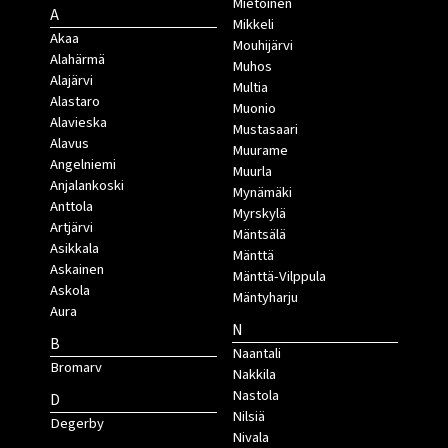
Mietoinen
A
Mikkeli
Akaa
Mouhijärvi
Alahärmä
Muhos
Alajärvi
Multia
Alastaro
Muonio
Alavieska
Mustasaari
Alavus
Muurame
Angelniemi
Muurla
Anjalankoski
Mynämäki
Anttola
Myrskylä
Artjärvi
Mäntsälä
Asikkala
Mänttä
Askainen
Mänttä-Vilppula
Askola
Mäntyharju
Aura
N
B
Naantali
Bromarv
Nakkila
Nastola
D
Nilsiä
Degerby
Nivala