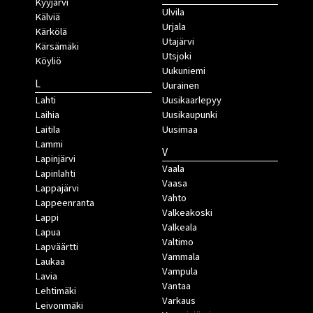
Kyyjärvi
Ulvila
Kälviä
Urjala
Kärkölä
Utajärvi
Kärsämäki
Utsjoki
Köyliö
Uukuniemi
L
Uurainen
Lahti
Uusikaarlepyy
Laihia
Uusikaupunki
Laitila
Uusimaa
Lammi
V
Lapinjärvi
Vaala
Lapinlahti
Vaasa
Lappajärvi
Vahto
Lappeenranta
Valkeakoski
Lappi
Valkeala
Lapua
Valtimo
Lapväärtti
Vammala
Laukaa
Vampula
Lavia
Vantaa
Lehtimäki
Varkaus
Leivonmäki