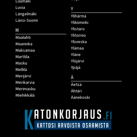
Luumäki
Luvia
Y
Längelmäki
Ylihärmä
Länsi-Suomi
Ylikiiminki
Ylistaro
M
Ylitornio
Maalahti
Ylivieska
Maaninka
Ylämaa
Maksamaa
Yläne
Marttila
Ylöjärvi
Masku
Ypäjä
Mellilä
Merijärvi
Ä
Merikarvia
Äetsä
Merimasku
Ähtäri
Miehikkälä
Äänekoski