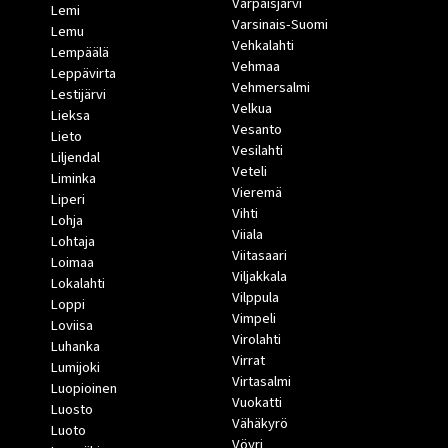
Varpaisjärvi
Lemi
Varsinais-Suomi
Lemu
Vehkalahti
Lempäälä
Vehmaa
Leppävirta
Vehmersalmi
Lestijärvi
Velkua
Lieksa
Vesanto
Lieto
Vesilahti
Liljendal
Veteli
Liminka
Vieremä
Liperi
Vihti
Lohja
Viiala
Lohtaja
Viitasaari
Loimaa
Viljakkala
Lokalahti
Vilppula
Loppi
Vimpeli
Loviisa
Virolahti
Luhanka
Virrat
Lumijoki
Virtasalmi
Luopioinen
Vuokatti
Luosto
Vähäkyrö
Luoto
Vöyri