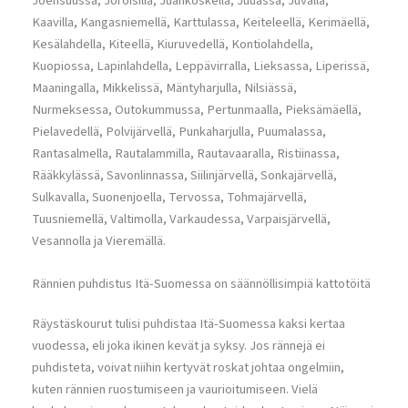
Joensuussa, Joroisilla, Juankoskella, Juuassa, Juvalla,
Kaavilla, Kangasniemellä, Karttulassa, Keiteleellä, Kerimäellä,
Kesälahdella, Kiteellä, Kiuruvedellä, Kontiolahdella,
Kuopiossa, Lapinlahdella, Leppävirralla, Lieksassa, Liperissä,
Maaningalla, Mikkelissä, Mäntyharjulla, Nilsiässä,
Nurmeksessa, Outokummussa, Pertunmaalla, Pieksämäellä,
Pielavedellä, Polvijärvellä, Punkaharjulla, Puumalassa,
Rantasalmella, Rautalammilla, Rautavaaralla, Ristiinassa,
Rääkkylässä, Savonlinnassa, Siilinjärvellä, Sonkajärvellä,
Sulkavalla, Suonenjoella, Tervossa, Tohmajärvellä,
Tuusniemellä, Valtimolla, Varkaudessa, Varpaisjärvellä,
Vesannolla ja Vieremällä.
Rännien puhdistus Itä-Suomessa on säännöllisimpiä kattotöitä
Räystäskourut tulisi puhdistaa Itä-Suomessa kaksi kertaa
vuodessa, eli joka ikinen kevät ja syksy. Jos rännejä ei
puhdisteta, voivat niihin kertyvät roskat johtaa ongelmiin,
kuten rännien ruostumiseen ja vaurioitumiseen. Vielä