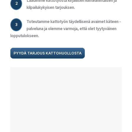
Laadimme kattotyöstä kirjallisen kiinteähintaisen ja
2
kilpailukykyisen tarjouksen.
Toteutamme kattotyön täydellisenä avaimet käteen -
3
palveluna ja olemme varmoja, että olet tyytyväinen
lopputulokseen.
PYYDÄ TARJOUS KATTOHUOLLOSTA