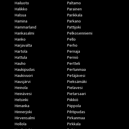
Hailuoto
Paltamo
Halikko
Parainen
Halsua
Parikkala
Hamina
Parkano
Hammarland
Pattijoki
Hankasalmi
Pelkosenniemi
Hanko
Pello
Harjavalta
Perho
Hartola
Pernaja
Hattula
Perniö
Hauho
Pertteli
Haukipudas
Pertunmaa
Haukivuori
Petäjävesi
Hausjärvi
Pieksämäki
Heinola
Pielavesi
Heinävesi
Pietarsaari
Helsinki
Piikkiö
Himanka
Piippola
Hinnerjoki
Pihtipudas
Hirvensalmi
Pirkanmaa
Hollola
Pirkkala