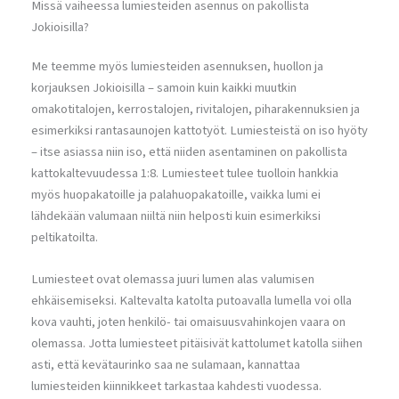
Missä vaiheessa lumiesteiden asennus on pakollista
Jokioisilla?
Me teemme myös lumiesteiden asennuksen, huollon ja
korjauksen Jokioisilla – samoin kuin kaikki muutkin
omakotitalojen, kerrostalojen, rivitalojen, piharakennuksien ja
esimerkiksi rantasaunojen kattotyöt. Lumiesteistä on iso hyöty
– itse asiassa niin iso, että niiden asentaminen on pakollista
kattokaltevuudessa 1:8. Lumiesteet tulee tuolloin hankkia
myös huopakatoille ja palahuopakatoille, vaikka lumi ei
lähdekään valumaan niiltä niin helposti kuin esimerkiksi
peltikatoilta.
Lumiesteet ovat olemassa juuri lumen alas valumisen
ehkäisemiseksi. Kaltevalta katolta putoavalla lumella voi olla
kova vauhti, joten henkilö- tai omaisuusvahinkojen vaara on
olemassa. Jotta lumiesteet pitäisivät kattolumet katolla siihen
asti, että kevätaurinko saa ne sulamaan, kannattaa
lumiesteiden kiinnikkeet tarkastaa kahdesti vuodessa.