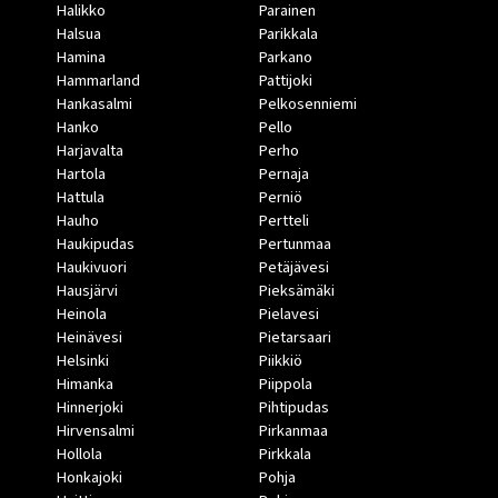
Halikko
Parainen
Halsua
Parikkala
Hamina
Parkano
Hammarland
Pattijoki
Hankasalmi
Pelkosenniemi
Hanko
Pello
Harjavalta
Perho
Hartola
Pernaja
Hattula
Perniö
Hauho
Pertteli
Haukipudas
Pertunmaa
Haukivuori
Petäjävesi
Hausjärvi
Pieksämäki
Heinola
Pielavesi
Heinävesi
Pietarsaari
Helsinki
Piikkiö
Himanka
Piippola
Hinnerjoki
Pihtipudas
Hirvensalmi
Pirkanmaa
Hollola
Pirkkala
Honkajoki
Pohja