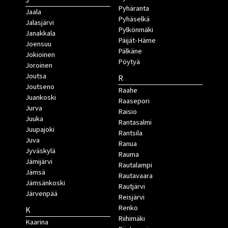
J
Pyhäranta
Jaala
Pyhäselkä
Jalasjärvi
Pylkönmäki
Janakkala
Päijät-Häme
Joensuu
Pälkäne
Jokioinen
Pöytyä
Joroinen
Joutsa
R
Joutseno
Raahe
Juankoski
Raasepori
Jurva
Raisio
Juuka
Rantasalmi
Juupajoki
Rantsila
Juva
Ranua
Jyväskylä
Rauma
Jämijärvi
Rautalampi
Jämsä
Rautavaara
Jämsänkoski
Rautjärvi
Järvenpää
Reisjärvi
Renko
K
Riihimäki
Kaarina