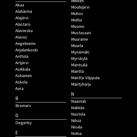
Mikkeli
Akaa
Mouhijärvi
Alahärmä
Muhos
Alajärvi
Multia
Alastaro
Muonio
Alavieska
Mustasaari
Alavus
Muurame
Angelniemi
Muurla
Anjalankoski
Mynämäki
Anttola
Myrskylä
Artjärvi
Mäntsälä
Asikkala
Mänttä
Askainen
Mänttä-Vilppula
Askola
Mäntyharju
Aura
N
B
Naantali
Bromarv
Nakkila
Nastola
D
Nilsiä
Degerby
Nivala
E
Nokia