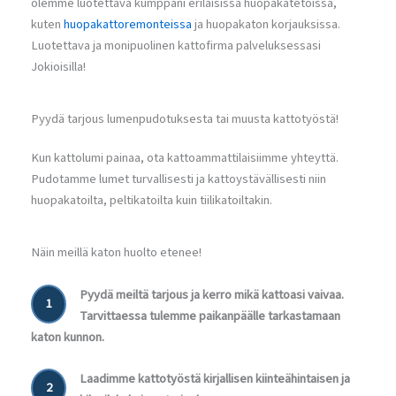
olemme luotettava kumppani erilaisissa huopakatetöissä,
kuten
huopakattoremonteissa
ja huopakaton korjauksissa.
Luotettava ja monipuolinen kattofirma palveluksessasi
Jokioisilla!
Pyydä tarjous lumenpudotuksesta tai muusta kattotyöstä!
Kun kattolumi painaa, ota kattoammattilaisiimme yhteyttä.
Pudotamme lumet turvallisesti ja kattoystävällisesti niin
huopakatoilta, peltikatoilta kuin tiilikatoiltakin.
Näin meillä katon huolto etenee!
Pyydä meiltä tarjous ja kerro mikä kattoasi vaivaa.
1
Tarvittaessa tulemme paikanpäälle tarkastamaan
katon kunnon.
Laadimme kattotyöstä kirjallisen kiinteähintaisen ja
2