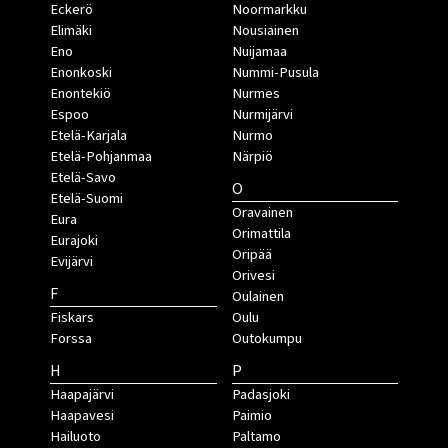
Eckerö
Noormarkku
Elimäki
Nousiainen
Eno
Nuijamaa
Enonkoski
Nummi-Pusula
Enontekiö
Nurmes
Espoo
Nurmijärvi
Etelä-Karjala
Nurmo
Etelä-Pohjanmaa
Närpiö
Etelä-Savo
O
Etelä-Suomi
Oravainen
Eura
Orimattila
Eurajoki
Oripää
Evijärvi
Orivesi
F
Oulainen
Fiskars
Oulu
Forssa
Outokumpu
H
P
Haapajärvi
Padasjoki
Haapavesi
Paimio
Hailuoto
Paltamo