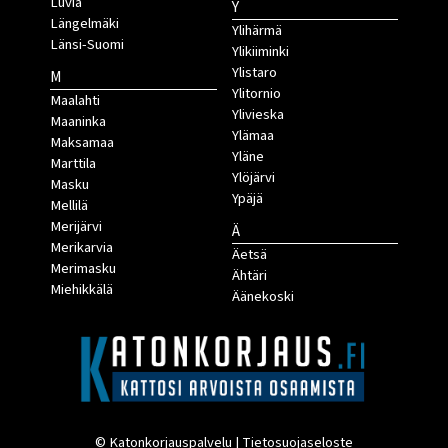
Luvia
Y
Längelmäki
Ylihärmä
Länsi-Suomi
Ylikiiminki
Ylistaro
M
Ylitornio
Maalahti
Ylivieska
Maaninka
Ylämaa
Maksamaa
Yläne
Marttila
Ylöjärvi
Masku
Ypäjä
Mellilä
Merijärvi
Ä
Merikarvia
Äetsä
Merimasku
Ähtäri
Miehikkälä
Äänekoski
© Katonkorjauspalvelu |
Tietosuojaseloste