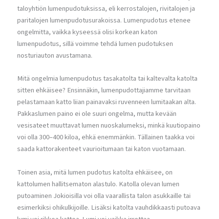
taloyhtiön lumenpudotuksissa, eli kerrostalojen, rivitalojen ja
paritalojen lumenpudotusurakoissa. Lumenpudotus etenee
ongelmitta, vaikka kyseessä olisi korkean katon
lumenpudotus, sillä voimme tehdä lumen pudotuksen
nosturiauton avustamana.
Mitä ongelmia lumenpudotus tasakatolta tai kaltevalta katolta
sitten ehkäisee? Ensinnäkin, lumenpudottajiamme tarvitaan
pelastamaan katto liian painavaksi ruvenneen lumitaakan alta.
Pakkaslumen paino ei ole suuri ongelma, mutta kevään
vesisateet muuttavat lumen nuoskalumeksi, minkä kuutiopaino
voi olla 300–400 kiloa, ehkä enemmänkin. Tällainen taakka voi
saada kattorakenteet vaurioitumaan tai katon vuotamaan.
Toinen asia, mitä lumen pudotus katolta ehkäisee, on
kattolumen hallitsematon alastulo. Katolla olevan lumen
putoaminen Jokioisilla voi olla vaarallista talon asukkaille tai
esimerkiksi ohikulkijoille. Lisäksi katolta vauhdikkaasti putoava