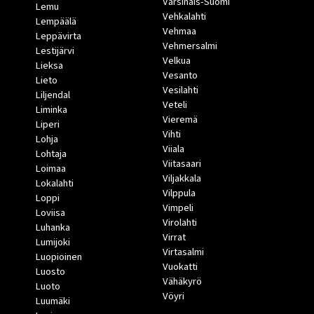
Varsinais-Suomi
Lemu
Vehkalahti
Lempäälä
Vehmaa
Leppävirta
Vehmersalmi
Lestijärvi
Velkua
Lieksa
Vesanto
Lieto
Vesilahti
Liljendal
Veteli
Liminka
Vieremä
Liperi
Vihti
Lohja
Viiala
Lohtaja
Viitasaari
Loimaa
Viljakkala
Lokalahti
Vilppula
Loppi
Vimpeli
Loviisa
Virolahti
Luhanka
Virrat
Lumijoki
Virtasalmi
Luopioinen
Vuokatti
Luosto
Vähäkyrö
Luoto
Vöyri
Luumäki