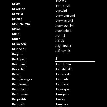
Sulkava
Kiikka
Sumiainen
Kiikoinen
Suolahti
Kiiminki
Suomenniemi
Kinnula
Suomusjärvi
Kirkkonummi
Suomussalmi
Kisko
Suonenjoki
Kitee
Sysmä
Kittilä
Säkylä
Kiukainen
Säynätsalo
Kiuruvesi
Sääksmäki
Kivijärvi
T
Kodisjoki
Kokemäki
Taipalsaari
Kokkola
Taivalkoski
Kolari
Taivassalo
Konginkangas
Tammela
Konnevesi
Tampere
Kontiolahti
Tarvasjoki
Kontiomäki
Teerijärvi
Korpilahti
Teisko
Korsnäs
Temmes