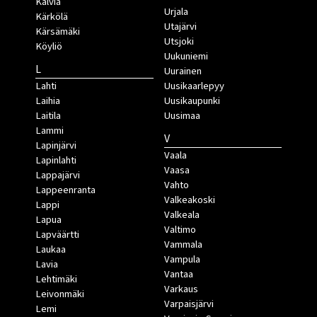
Kälviä
Urjala
Kärkölä
Utajärvi
Kärsämäki
Utsjoki
Köyliö
Uukuniemi
L
Uurainen
Lahti
Uusikaarlepyy
Laihia
Uusikaupunki
Laitila
Uusimaa
Lammi
V
Lapinjärvi
Vaala
Lapinlahti
Vaasa
Lappajärvi
Vahto
Lappeenranta
Valkeakoski
Lappi
Valkeala
Lapua
Valtimo
Lapväärtti
Vammala
Laukaa
Vampula
Lavia
Vantaa
Lehtimäki
Varkaus
Leivonmäki
Varpaisjärvi
Lemi