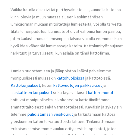
Vaikka katolla olisi rivi tai pari hyväkuntoisia, kunnolla katossa
kiinni olevia ja muun muassa alueen keskimääräisen
lumikuorman mukaan mitoitettuja lumiesteitä, voi olla tarvetta
tilata lumenpudotus. Lumiesteet eivät vähennä lumen painoa,
joten kaikista runsaslumisimpina talvina voi olla enemmän kuin
hyvä idea vähentää lumimassoja katolta. Kattolumityöt sujuvat
harkitusti ja turvallisesti, kun asialla on tämä kattofirma.
Lumien pudottamisen ja jäänpoiston lisäksi palvelemme
monipuolisesti muissakin
kattohuolloissa
ja kattotöissä.
Kattokorjaukset
, kuten
kattovuotojen paikkaukset
ja
aluskatteen korjaukset
sekä täysivaltaiset
kattoremontit
hoituvat monipuoliselta ja kokeneelta kattotiimiltämme
ammattitaitoisesti sekä varmaotteisesti. Keväisin ja syksyisin
tulemme
puhdistamaan vesikourut
ja tarkistamaan kattosi
yleiskunnon katon turvatuotteista lähtien. Tinkimättömään
erikoisosaamiseemme kuuluu erityisesti huopakatot, joten