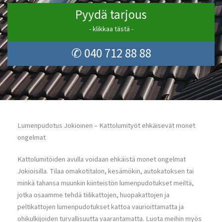
Pyydä tarjous
- klikkaa tästä -
✆ 040 712 88 88
Lumenpudotus Jokioinen – Kattolumityöt ehkäisevät monet
ongelmat
Kattolumitöiden avulla voidaan ehkäistä monet ongelmat
Jokioisilla. Tilaa omakotitalon, kesämökin, autokatoksen tai
minkä tahansa muunkin kiinteistön lumenpudotukset meiltä,
jotka osaamme tehdä tiilikattojen, huopakattojen ja
peltikattojen lumenpudotukset kattoa vaurioittamatta ja
ohikulkijoiden turvallisuutta vaarantamatta. Luota meihin myös