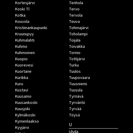
Kortesjärvi
Tenhola
Koski Tl
Tervo
Kotka
Tervola
Kouvola
Teuva
Kristiinankaupunki
Tohmajärvi
Kruunupyy
Toholampi
Kuhmalahti
Toijala
Kuhmo
Toivakka
Kuhmoinen
Tornio
Kuopio
Tottijärvi
Kuorevesi
Turku
Kuortane
Tuulos
Kurikka
Tuupovaara
Kuru
Tuusniemi
Kustavi
Tuusula
Kuusamo
Tyrnävä
Kuusankoski
Tyrväntö
Kuusjoki
Tyrvää
Kylmäkoski
Töysä
Kymenlaakso
U
Kyyjärvi
Ulvila