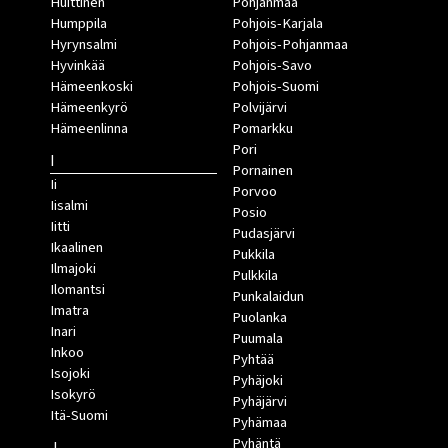
Huittinen
Pohjanmaa
Humppila
Pohjois-Karjala
Hyrynsalmi
Pohjois-Pohjanmaa
Hyvinkää
Pohjois-Savo
Hämeenkoski
Pohjois-Suomi
Hämeenkyrö
Polvijärvi
Hämeenlinna
Pomarkku
Pori
I
Pornainen
Ii
Porvoo
Iisalmi
Posio
Iitti
Pudasjärvi
Ikaalinen
Pukkila
Ilmajoki
Pulkkila
Ilomantsi
Punkalaidun
Imatra
Puolanka
Inari
Puumala
Inkoo
Pyhtää
Isojoki
Pyhäjoki
Isokyrö
Pyhäjärvi
Itä-Suomi
Pyhämaa
Pyhäntä