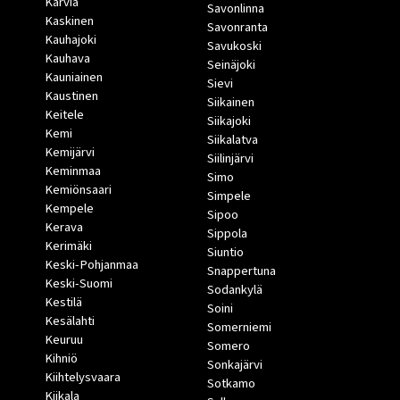
Karvia
Savonlinna
Kaskinen
Savonranta
Kauhajoki
Savukoski
Kauhava
Seinäjoki
Kauniainen
Sievi
Kaustinen
Siikainen
Keitele
Siikajoki
Kemi
Siikalatva
Kemijärvi
Siilinjärvi
Keminmaa
Simo
Kemiönsaari
Simpele
Kempele
Sipoo
Kerava
Sippola
Kerimäki
Siuntio
Keski-Pohjanmaa
Snappertuna
Keski-Suomi
Sodankylä
Kestilä
Soini
Kesälahti
Somerniemi
Keuruu
Somero
Kihniö
Sonkajärvi
Kiihtelysvaara
Sotkamo
Kiikala