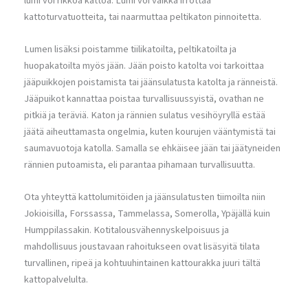
lumi voi rikkoa kattoa. Lumi voi vaikka irrottaa
kattoturvatuotteita, tai naarmuttaa peltikaton pinnoitetta.
Lumen lisäksi poistamme tiilikatoilta, peltikatoilta ja
huopakatoilta myös jään. Jään poisto katolta voi tarkoittaa
jääpuikkojen poistamista tai jäänsulatusta katolta ja ränneistä.
Jääpuikot kannattaa poistaa turvallisuussyistä, ovathan ne
pitkiä ja teräviä. Katon ja rännien sulatus vesihöyryllä estää
jäätä aiheuttamasta ongelmia, kuten kourujen vääntymistä tai
saumavuotoja katolla. Samalla se ehkäisee jään tai jäätyneiden
rännien putoamista, eli parantaa pihamaan turvallisuutta.
Ota yhteyttä kattolumitöiden ja jäänsulatusten tiimoilta niin
Jokioisilla, Forssassa, Tammelassa, Somerolla, Ypäjällä kuin
Humppilassakin. Kotitalousvähennyskelpoisuus ja
mahdollisuus joustavaan rahoitukseen ovat lisäsyitä tilata
turvallinen, ripeä ja kohtuuhintainen kattourakka juuri tältä
kattopalvelulta.