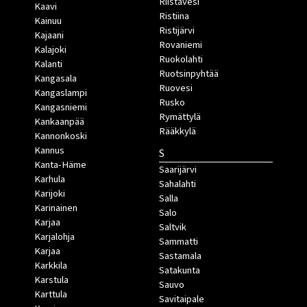
Riistavesi
Kaavi
Ristiina
Kainuu
Ristijärvi
Kajaani
Rovaniemi
Kalajoki
Ruokolahti
Kalanti
Ruotsinpyhtää
Kangasala
Ruovesi
Kangaslampi
Rusko
Kangasniemi
Rymättylä
Kankaanpää
Rääkkylä
Kannonkoski
Kannus
S
Kanta-Häme
Saarijärvi
Karhula
Sahalahti
Karijoki
Salla
Karinainen
Salo
Karjaa
Saltvik
Karjalohja
Sammatti
Karjaa
Sastamala
Karkkila
Satakunta
Karstula
Sauvo
Karttula
Savitaipale