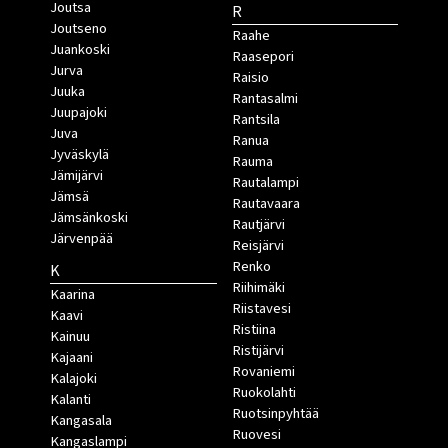
Joutsa
R
Joutseno
Raahe
Juankoski
Raasepori
Jurva
Raisio
Juuka
Rantasalmi
Juupajoki
Rantsila
Juva
Ranua
Jyväskylä
Rauma
Jämijärvi
Rautalampi
Jämsä
Rautavaara
Jämsänkoski
Rautjärvi
Järvenpää
Reisjärvi
Renko
K
Riihimäki
Kaarina
Riistavesi
Kaavi
Ristiina
Kainuu
Ristijärvi
Kajaani
Rovaniemi
Kalajoki
Ruokolahti
Kalanti
Ruotsinpyhtää
Kangasala
Ruovesi
Kangaslampi