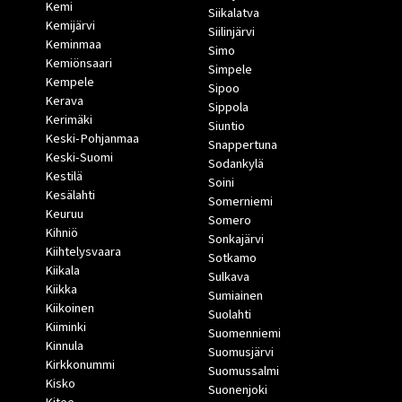
Kemi
Siikalatva
Kemijärvi
Siilinjärvi
Keminmaa
Simo
Kemiönsaari
Simpele
Kempele
Sipoo
Kerava
Sippola
Kerimäki
Siuntio
Keski-Pohjanmaa
Snappertuna
Keski-Suomi
Sodankylä
Kestilä
Soini
Kesälahti
Somerniemi
Keuruu
Somero
Kihniö
Sonkajärvi
Kiihtelysvaara
Sotkamo
Kiikala
Sulkava
Kiikka
Sumiainen
Kiikoinen
Suolahti
Kiiminki
Suomenniemi
Kinnula
Suomusjärvi
Kirkkonummi
Suomussalmi
Kisko
Suonenjoki