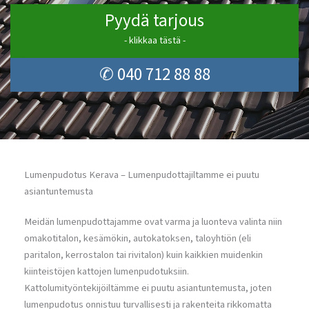
Pyydä tarjous
- klikkaa tästä -
✆ 040 712 88 88
Lumenpudotus Kerava – Lumenpudottajiltamme ei puutu
asiantuntemusta
Meidän lumenpudottajamme ovat varma ja luonteva valinta niin
omakotitalon, kesämökin, autokatoksen, taloyhtiön (eli
paritalon, kerrostalon tai rivitalon) kuin kaikkien muidenkin
kiinteistöjen kattojen lumenpudotuksiin.
Kattolumityöntekijöiltämme ei puutu asiantuntemusta, joten
lumenpudotus onnistuu turvallisesti ja rakenteita rikkomatta