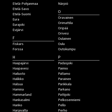
Etelä-Pohjanmaa
Närpiö
Etelä-Savo
O
Etelä-Suomi
Oravainen
Eura
Orimattila
Eurajoki
Oripää
Evijärvi
Orivesi
F
Oulainen
Fiskars
Oulu
Forssa
Outokumpu
H
P
Haapajärvi
Padasjoki
Haapavesi
Paimio
Hailuoto
Paltamo
Halikko
Parainen
Halsua
Parikkala
Hamina
Parkano
Hammarland
Pattijoki
Hankasalmi
Pelkosenniemi
Hanko
Pello
Harjavalta
Perho