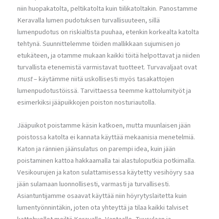
niin huopakatolta, peltikatolta kuin tiilikatoltakin. Panostamme
Keravalla lumen pudotuksen turvallisuuteen, sillä
lumenpudotus on riskialtista puuhaa, etenkin korkealta katolta
tehtynä. Suunnittelemme töiden mallikkaan sujumisen jo
etukäteen, ja otamme mukaan kaikki töitä helpottavat ja niiden
turvallista etenemistä varmistavat tuotteet. Turvavaljaat ovat
must
– käytämme niitä uskollisesti myös tasakattojen
lumenpudotustöissä. Tarvittaessa teemme kattolumityöt ja
esimerkiksi jääpuikkojen poiston nosturiautolla.
Jääpuikot poistamme käsin katkoen, mutta muunlaisen jään
poistossa katolta ei kannata käyttää mekaanisia menetelmiä.
Katon ja rännien jäänsulatus on parempi idea, kuin jään
poistaminen kattoa hakkaamalla tai alastuloputkia potkimalla.
Vesikourujen ja katon sulattamisessa käytetty vesihöyry saa
jään sulamaan luonnollisesti, varmasti ja turvallisesti.
Asiantuntijamme osaavat käyttää niin höyrytyslaitetta kuin
lumentyönnintäkin, joten ota yhteyttä ja tilaa kaikki talviset