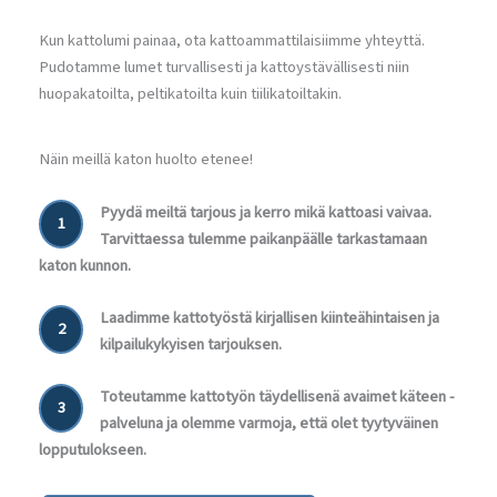
Kun kattolumi painaa, ota kattoammattilaisiimme yhteyttä.
Pudotamme lumet turvallisesti ja kattoystävällisesti niin
huopakatoilta, peltikatoilta kuin tiilikatoiltakin.
Näin meillä katon huolto etenee!
Pyydä meiltä tarjous ja kerro mikä kattoasi vaivaa.
1
Tarvittaessa tulemme paikanpäälle tarkastamaan
katon kunnon.
Laadimme kattotyöstä kirjallisen kiinteähintaisen ja
2
kilpailukykyisen tarjouksen.
Toteutamme kattotyön täydellisenä avaimet käteen -
3
palveluna ja olemme varmoja, että olet tyytyväinen
lopputulokseen.