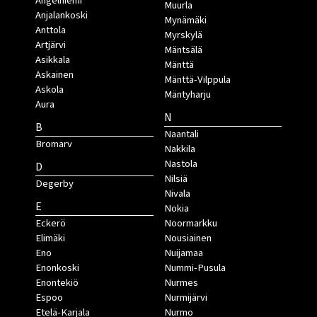
Angelniemi
Muurla
Anjalankoski
Mynämäki
Anttola
Myrskylä
Artjärvi
Mäntsälä
Asikkala
Mänttä
Askainen
Mänttä-Vilppula
Askola
Mäntyharju
Aura
N
B
Naantali
Bromarv
Nakkila
Nastola
D
Nilsiä
Degerby
Nivala
E
Nokia
Eckerö
Noormarkku
Elimäki
Nousiainen
Eno
Nuijamaa
Enonkoski
Nummi-Pusula
Enontekiö
Nurmes
Espoo
Nurmijärvi
Etelä-Karjala
Nurmo