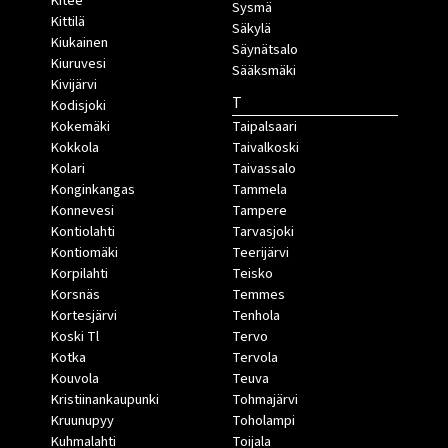
Kitee
Sysmä
Kittilä
Säkylä
Kiukainen
Säynätsalo
Kiuruvesi
Sääksmäki
Kivijärvi
T
Kodisjoki
Kokemäki
Taipalsaari
Kokkola
Taivalkoski
Kolari
Taivassalo
Konginkangas
Tammela
Konnevesi
Tampere
Kontiolahti
Tarvasjoki
Kontiomäki
Teerijärvi
Korpilahti
Teisko
Korsnäs
Temmes
Kortesjärvi
Tenhola
Koski Tl
Tervo
Kotka
Tervola
Kouvola
Teuva
Kristiinankaupunki
Tohmajärvi
Kruunupyy
Toholampi
Kuhmalahti
Toijala