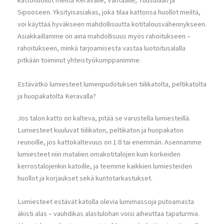
kattohuollot meiltä Keravalle, Vantaalle, Tuusulaan ja
Sipooseen. Yksityisasiakas, joka tilaa kattonsa huollot meiltä,
voi käyttää hyväkseen mahdollisuutta kotitalousvähennykseen.
Asiakkaillamme on aina mahdollisuus myös rahoitukseen –
rahoitukseen, minkä tarjoamisesta vastaa luotoitusalalla
pitkään toiminut yhteistyökumppanimme.
Estävätkö lumiesteet lumenpudotuksen tiilikatolta, peltikatolta
ja huopakatolta Keravalla?
Jos talon katto on kalteva, pitää se varustella lumiesteillä.
Lumiesteet kuuluvat tiilikaton, peltikaton ja huopakaton
reunoille, jos kattokaltevuus on 1:8 tai enemmän. Asennamme
lumiesteet niin matalien omakotitalojen kuin korkeiden
kerrostalojenkin katoille, ja teemme kaikkien lumiesteiden
huollot ja korjaukset sekä kuntotarkastukset.
Lumiesteet estävät katolla olevia lumimassoja putoamasta
äkisti alas – vauhdikas alastulohan voisi aiheuttaa tapaturmia.