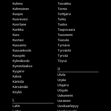
Kuhmo
Toivakka
Kuhmoinen
Tornio
Kuopio
Tottijärvi
Kuorevesi
Turku
Kuortane
Tuulos
Kurikka
Tuupovaara
Kuru
Tuusniemi
Kustavi
Tuusula
Kuusamo
Tyrnävä
Kuusankoski
Tyrväntö
Kuusjoki
Tyrvää
Kylmäkoski
Töysä
Kymenlaakso
U
Kyyjärvi
Ulvila
Kälviä
Urjala
Kärkölä
Utajärvi
Kärsämäki
Utsjoki
Köyliö
Uukuniemi
L
Uurainen
Lahti
Uusikaarlepyy