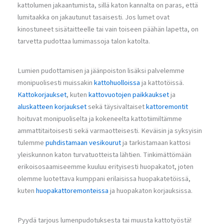
kattolumen jakaantumista, sillä katon kannalta on paras, että
lumitaakka on jakautunut tasaisesti. Jos lumet ovat
kinostuneet sisätaitteelle tai vain toiseen päähän lapetta, on
tarvetta pudottaa lumimassoja talon katolta.
Lumien pudottamisen ja jäänpoiston lisäksi palvelemme
monipuolisesti muissakin
kattohuolloissa
ja kattotöissä.
Kattokorjaukset
, kuten
kattovuotojen paikkaukset
ja
aluskatteen korjaukset
sekä täysivaltaiset
kattoremontit
hoituvat monipuoliselta ja kokeneelta kattotiimiltämme
ammattitaitoisesti sekä varmaotteisesti. Keväisin ja syksyisin
tulemme
puhdistamaan vesikourut
ja tarkistamaan kattosi
yleiskunnon katon turvatuotteista lähtien. Tinkimättömään
erikoisosaamiseemme kuuluu erityisesti huopakatot, joten
olemme luotettava kumppani erilaisissa huopakatetöissä,
kuten
huopakattoremonteissa
ja huopakaton korjauksissa.
Pyydä tarjous lumenpudotuksesta tai muusta kattotyöstä!