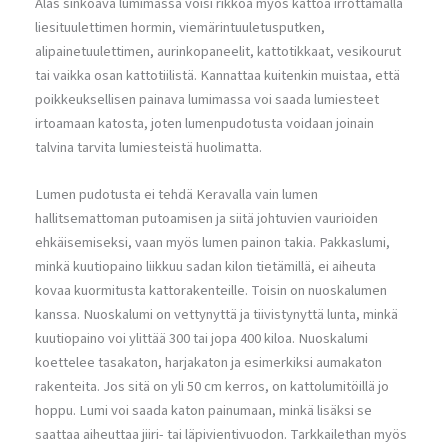
Alas sinkoava lumimassa voisi rikkoa myös kattoa irrottamalla
liesituulettimen hormin, viemärintuuletusputken,
alipainetuulettimen, aurinkopaneelit, kattotikkaat, vesikourut
tai vaikka osan kattotiilistä. Kannattaa kuitenkin muistaa, että
poikkeuksellisen painava lumimassa voi saada lumiesteet
irtoamaan katosta, joten lumenpudotusta voidaan joinain
talvina tarvita lumiesteistä huolimatta.
Lumen pudotusta ei tehdä Keravalla vain lumen
hallitsemattoman putoamisen ja siitä johtuvien vaurioiden
ehkäisemiseksi, vaan myös lumen painon takia. Pakkaslumi,
minkä kuutiopaino liikkuu sadan kilon tietämillä, ei aiheuta
kovaa kuormitusta kattorakenteille. Toisin on nuoskalumen
kanssa. Nuoskalumi on vettynyttä ja tiivistynyttä lunta, minkä
kuutiopaino voi ylittää 300 tai jopa 400 kiloa. Nuoskalumi
koettelee tasakaton, harjakaton ja esimerkiksi aumakaton
rakenteita. Jos sitä on yli 50 cm kerros, on kattolumitöillä jo
hoppu. Lumi voi saada katon painumaan, minkä lisäksi se
saattaa aiheuttaa jiiri- tai läpivientivuodon. Tarkkailethan myös