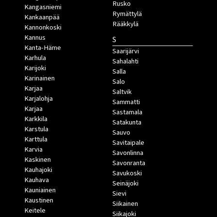
Rusko
Kangasniemi
Rymättylä
Kankaanpää
Rääkkylä
Kannonkoski
Kannus
S
Kanta-Häme
Saarijärvi
Karhula
Sahalahti
Karijoki
Salla
Karinainen
Salo
Karjaa
Saltvik
Karjalohja
Sammatti
Karjaa
Sastamala
Karkkila
Satakunta
Karstula
Sauvo
Karttula
Savitaipale
Karvia
Savonlinna
Kaskinen
Savonranta
Kauhajoki
Savukoski
Kauhava
Seinäjoki
Kauniainen
Sievi
Kaustinen
Siikainen
Keitele
Siikajoki