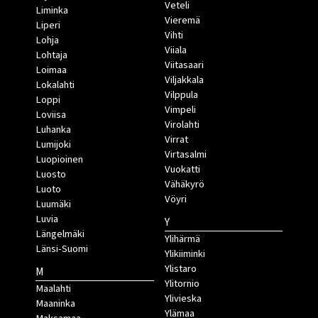
Veteli
Liminka
Vieremä
Liperi
Vihti
Lohja
Viiala
Lohtaja
Viitasaari
Loimaa
Viljakkala
Lokalahti
Vilppula
Loppi
Vimpeli
Loviisa
Virolahti
Luhanka
Virrat
Lumijoki
Virtasalmi
Luopioinen
Vuokatti
Luosto
Vähäkyrö
Luoto
Vöyri
Luumäki
Luvia
Y
Längelmäki
Ylihärmä
Länsi-Suomi
Ylikiiminki
Ylistaro
M
Ylitornio
Maalahti
Ylivieska
Maaninka
Ylämaa