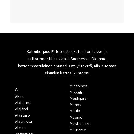
Katonkorjaus FI toteuttaa katon korjaukset ja
kattoremontit kaikkialla Suomessa. Olemme
kattoammattilainen apunasi. Ota yhteyttä, niin laitetaan
sinunkin kattosi kuntoon!
Mietoinen
A
Mikkeli
Akaa
Mouhijärvi
Alahärmä
Muhos
Alajärvi
Multia
Alastaro
Muonio
Alavieska
Mustasaari
Alavus
Muurame