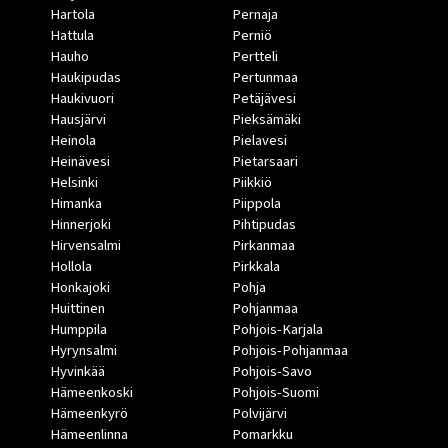
Hartola
Pernaja
Hattula
Perniö
Hauho
Pertteli
Haukipudas
Pertunmaa
Haukivuori
Petäjävesi
Hausjärvi
Pieksämäki
Heinola
Pielavesi
Heinävesi
Pietarsaari
Helsinki
Piikkiö
Himanka
Piippola
Hinnerjoki
Pihtipudas
Hirvensalmi
Pirkanmaa
Hollola
Pirkkala
Honkajoki
Pohja
Huittinen
Pohjanmaa
Humppila
Pohjois-Karjala
Hyrynsalmi
Pohjois-Pohjanmaa
Hyvinkää
Pohjois-Savo
Hämeenkoski
Pohjois-Suomi
Hämeenkyrö
Polvijärvi
Hämeenlinna
Pomarkku