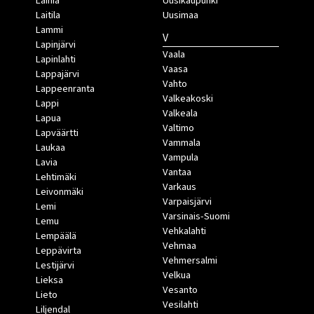
Laihia
Uusikaupunki
Laitila
Uusimaa
Lammi
V
Lapinjärvi
Vaala
Lapinlahti
Vaasa
Lappajärvi
Vahto
Lappeenranta
Valkeakoski
Lappi
Valkeala
Lapua
Valtimo
Lapväärtti
Vammala
Laukaa
Vampula
Lavia
Vantaa
Lehtimäki
Varkaus
Leivonmäki
Varpaisjärvi
Lemi
Varsinais-Suomi
Lemu
Vehkalahti
Lempäälä
Vehmaa
Leppävirta
Vehmersalmi
Lestijärvi
Velkua
Lieksa
Vesanto
Lieto
Vesilahti
Liljendal