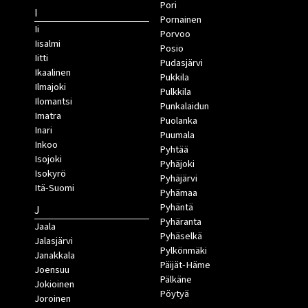
Pori
I
Pornainen
Ii
Porvoo
Iisalmi
Posio
Iitti
Pudasjärvi
Ikaalinen
Pukkila
Ilmajoki
Pulkkila
Ilomantsi
Punkalaidun
Imatra
Puolanka
Inari
Puumala
Inkoo
Pyhtää
Isojoki
Pyhäjoki
Isokyrö
Pyhäjärvi
Itä-Suomi
Pyhämaa
Pyhäntä
J
Pyhäranta
Jaala
Pyhäselkä
Jalasjärvi
Pylkönmäki
Janakkala
Päijät-Häme
Joensuu
Pälkäne
Jokioinen
Pöytyä
Joroinen