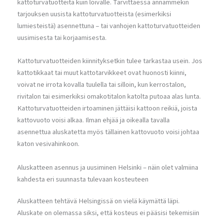
kattoturvatuotteita kuin loivalle. Tarvittaessa annammekin
tarjouksen uusista kattoturvatuotteista (esimerkiksi
lumiesteistä) asennettuna – tai vanhojen kattoturvatuotteiden
uusimisesta tai korjaamisesta.
Kattoturvatuotteiden kiinnityksetkin tulee tarkastaa usein. Jos
kattotikkaat tai muut kattotarvikkeet ovat huonosti kiinni,
voivat ne irrota kovalla tuulella tai silloin, kun kerrostalon,
rivitalon tai esimerkiksi omakotitalon katolta putoaa alas lunta.
Kattoturvatuotteiden irtoaminen jättäisi kattoon reikiä, joista
kattovuoto voisi alkaa. Ilman ehjää ja oikealla tavalla
asennettua aluskatetta myös tällainen kattovuoto voisi johtaa
katon vesivahinkoon.
Aluskatteen asennus ja uusiminen Helsinki – näin olet valmiina
kahdesta eri suunnasta tulevaan kosteuteen
Aluskatteen tehtävä Helsingissä on vielä käymättä läpi.
Aluskate on olemassa siksi, että kosteus ei pääsisi tekemisiin