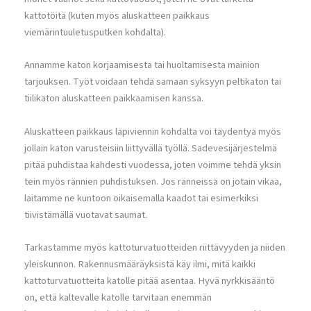
kattotöitä (kuten myös aluskatteen paikkaus
viemärintuuletusputken kohdalta).
Annamme katon korjaamisesta tai huoltamisesta mainion
tarjouksen. Työt voidaan tehdä samaan syksyyn peltikaton tai
tiilikaton aluskatteen paikkaamisen kanssa.
Aluskatteen paikkaus läpiviennin kohdalta voi täydentyä myös
jollain katon varusteisiin liittyvällä työllä. Sadevesijärjestelmä
pitää puhdistaa kahdesti vuodessa, joten voimme tehdä yksin
tein myös rännien puhdistuksen. Jos ränneissä on jotain vikaa,
laitamme ne kuntoon oikaisemalla kaadot tai esimerkiksi
tiivistämällä vuotavat saumat.
Tarkastamme myös kattoturvatuotteiden riittävyyden ja niiden
yleiskunnon. Rakennusmääräyksistä käy ilmi, mitä kaikki
kattoturvatuotteita katolle pitää asentaa. Hyvä nyrkkisääntö
on, että kaltevalle katolle tarvitaan enemmän