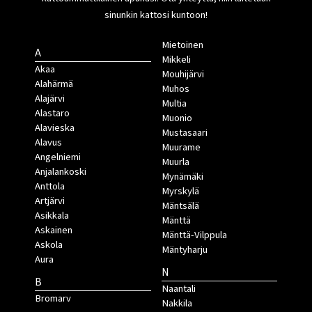
sinunkin kattosi kuntoon!
Mietoinen
A
Mikkeli
Akaa
Mouhijärvi
Alahärmä
Muhos
Alajärvi
Multia
Alastaro
Muonio
Alavieska
Mustasaari
Alavus
Muurame
Angelniemi
Muurla
Anjalankoski
Mynämäki
Anttola
Myrskylä
Artjärvi
Mäntsälä
Asikkala
Mänttä
Askainen
Mänttä-Vilppula
Askola
Mäntyharju
Aura
N
B
Naantali
Bromarv
Nakkila