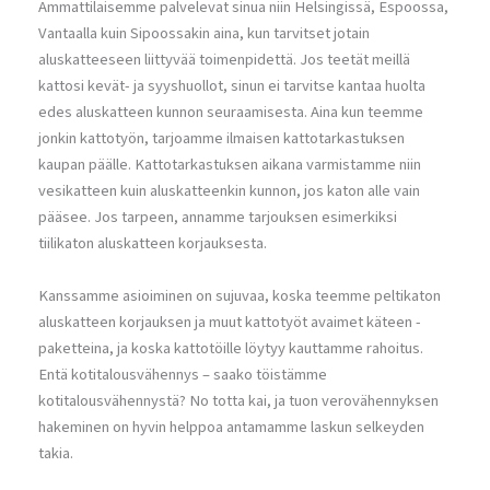
Ammattilaisemme palvelevat sinua niin Helsingissä, Espoossa,
Vantaalla kuin Sipoossakin aina, kun tarvitset jotain
aluskatteeseen liittyvää toimenpidettä. Jos teetät meillä
kattosi kevät- ja syyshuollot, sinun ei tarvitse kantaa huolta
edes aluskatteen kunnon seuraamisesta. Aina kun teemme
jonkin kattotyön, tarjoamme ilmaisen kattotarkastuksen
kaupan päälle. Kattotarkastuksen aikana varmistamme niin
vesikatteen kuin aluskatteenkin kunnon, jos katon alle vain
pääsee. Jos tarpeen, annamme tarjouksen esimerkiksi
tiilikaton aluskatteen korjauksesta.
Kanssamme asioiminen on sujuvaa, koska teemme peltikaton
aluskatteen korjauksen ja muut kattotyöt avaimet käteen -
paketteina, ja koska kattotöille löytyy kauttamme rahoitus.
Entä kotitalousvähennys – saako töistämme
kotitalousvähennystä? No totta kai, ja tuon verovähennyksen
hakeminen on hyvin helppoa antamamme laskun selkeyden
takia.