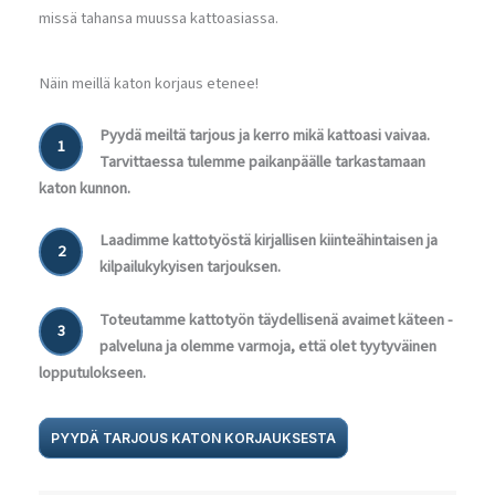
missä tahansa muussa kattoasiassa.
Näin meillä katon korjaus etenee!
Pyydä meiltä tarjous ja kerro mikä kattoasi vaivaa.
1
Tarvittaessa tulemme paikanpäälle tarkastamaan
katon kunnon.
Laadimme kattotyöstä kirjallisen kiinteähintaisen ja
2
kilpailukykyisen tarjouksen.
Toteutamme kattotyön täydellisenä avaimet käteen -
3
palveluna ja olemme varmoja, että olet tyytyväinen
lopputulokseen.
PYYDÄ TARJOUS KATON KORJAUKSESTA