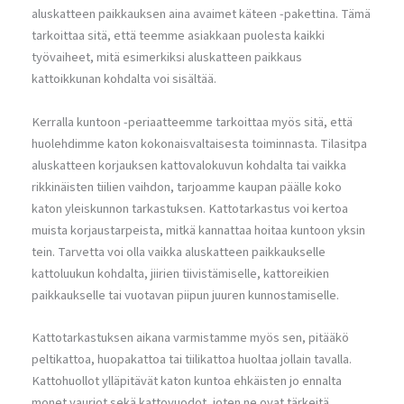
aluskatteen paikkauksen aina avaimet käteen -pakettina. Tämä
tarkoittaa sitä, että teemme asiakkaan puolesta kaikki
työvaiheet, mitä esimerkiksi aluskatteen paikkaus
kattoikkunan kohdalta voi sisältää.
Kerralla kuntoon -periaatteemme tarkoittaa myös sitä, että
huolehdimme katon kokonaisvaltaisesta toiminnasta. Tilasitpa
aluskatteen korjauksen kattovalokuvun kohdalta tai vaikka
rikkinäisten tiilien vaihdon, tarjoamme kaupan päälle koko
katon yleiskunnon tarkastuksen. Kattotarkastus voi kertoa
muista korjaustarpeista, mitkä kannattaa hoitaa kuntoon yksin
tein. Tarvetta voi olla vaikka aluskatteen paikkaukselle
kattoluukun kohdalta, jiirien tiivistämiselle, kattoreikien
paikkaukselle tai vuotavan piipun juuren kunnostamiselle.
Kattotarkastuksen aikana varmistamme myös sen, pitääkö
peltikattoa, huopakattoa tai tiilikattoa huoltaa jollain tavalla.
Kattohuollot ylläpitävät katon kuntoa ehkäisten jo ennalta
monet vauriot sekä kattovuodot, joten ne ovat tärkeitä