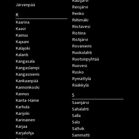
Rautjärvi
Järvenpää
Reisjärvi
Renko
K
Riihimäki
Kaarina
Riistavesi
Kaavi
Ristiina
Kainuu
Ristijärvi
Kajaani
Rovaniemi
Kalajoki
Ruokolahti
Kalanti
Ruotsinpyhtää
Kangasala
Ruovesi
Kangaslampi
Rusko
Kangasniemi
Rymättylä
Kankaanpää
Rääkkylä
Kannonkoski
Kannus
S
Kanta-Häme
Saarijärvi
Karhula
Sahalahti
Karijoki
Salla
Karinainen
Salo
Karjaa
Saltvik
Karjalohja
Sammatti