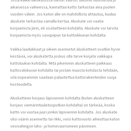
Jotta kaikki ulkokatossa olevat vauriot tulisivat huomattua jo
aikaisessa vaiheessa, kannattaa katto tarkastaa aina puolen
vuoden välein. Jos katon alle on mahdollista ahtautua, kuuluu
aluskate tarkastaa samalla kertaa. Aluskate voi vaatia
korjaamista jiirin, eli sisätaitteen kohdalta. Aluskate voi tarvita
korjaamista myös savupiipun tai kattoikkunan kohdalta.
Vaikka laadukkaat ja oikein asennetut aluskatteet ovatkin hyvin
kestäviä, voi aluskatetta joskus olla tarve korjata vaikkapa
kattoluukun kohdalta. Mitä pikemmin aluskatteen paikkaus
kattovalokuvun kohdalta tai jostain muusta kohdasta tehdään,
sitä nopeammin saadaan palautettua kattorakenteiden suoja
kosteudelta.
Aluskatteen korjaus läpiviennin kohdalta (kuten aluskatteen
korjaus viemärintuuletusputken kohdalta) on tärkeää, koska
katto voi vuotaa juuri jonkin läpiviennin kohdalta. Jos aluskate
olisi väärin asennettu tai rikki, voisi kattovuoto aiheuttaa katon
vesivahingon laho- ja homevaurioineen päivineen.