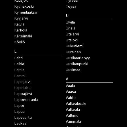
Kuusjoki
Tyrvää
Kylmäkoski
Töysä
Kymenlaakso
U
Kyyjärvi
Ulvila
Kälviä
Urjala
Kärkölä
Utajärvi
Kärsämäki
Utsjoki
Köyliö
Uukuniemi
L
Uurainen
Lahti
Uusikaarlepyy
Laihia
Uusikaupunki
Laitila
Uusimaa
Lammi
V
Lapinjärvi
Vaala
Lapinlahti
Vaasa
Lappajärvi
Vahto
Lappeenranta
Valkeakoski
Lappi
Valkeala
Lapua
Valtimo
Lapväärtti
Vammala
Laukaa