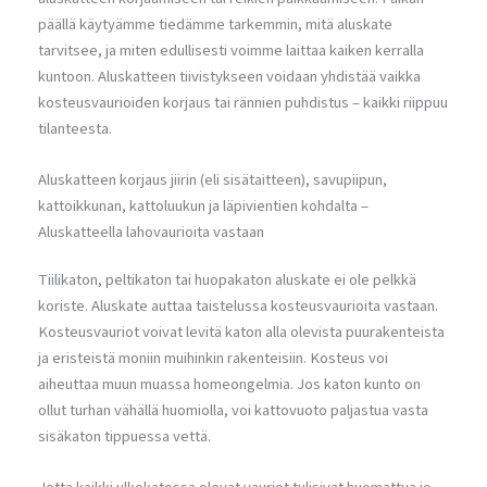
päällä käytyämme tiedämme tarkemmin, mitä aluskate
tarvitsee, ja miten edullisesti voimme laittaa kaiken kerralla
kuntoon. Aluskatteen tiivistykseen voidaan yhdistää vaikka
kosteusvaurioiden korjaus tai rännien puhdistus – kaikki riippuu
tilanteesta.
Aluskatteen korjaus jiirin (eli sisätaitteen), savupiipun,
kattoikkunan, kattoluukun ja läpivientien kohdalta –
Aluskatteella lahovaurioita vastaan
Tiilikaton, peltikaton tai huopakaton aluskate ei ole pelkkä
koriste. Aluskate auttaa taistelussa kosteusvaurioita vastaan.
Kosteusvauriot voivat levitä katon alla olevista puurakenteista
ja eristeistä moniin muihinkin rakenteisiin. Kosteus voi
aiheuttaa muun muassa homeongelmia. Jos katon kunto on
ollut turhan vähällä huomiolla, voi kattovuoto paljastua vasta
sisäkaton tippuessa vettä.