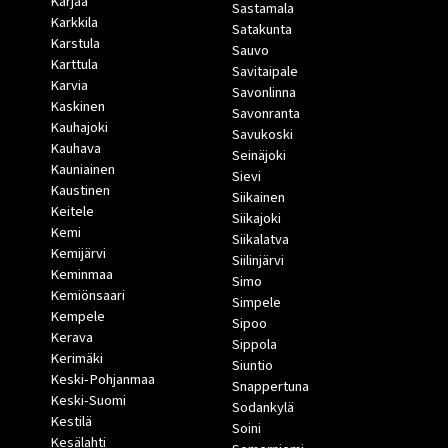
Karjaa
Sastamala
Karkkila
Satakunta
Karstula
Sauvo
Karttula
Savitaipale
Karvia
Savonlinna
Kaskinen
Savonranta
Kauhajoki
Savukoski
Kauhava
Seinäjoki
Kauniainen
Sievi
Kaustinen
Siikainen
Keitele
Siikajoki
Kemi
Siikalatva
Kemijärvi
Siilinjärvi
Keminmaa
Simo
Kemiönsaari
Simpele
Kempele
Sipoo
Kerava
Sippola
Kerimäki
Siuntio
Keski-Pohjanmaa
Snappertuna
Keski-Suomi
Sodankylä
Kestilä
Soini
Kesälahti