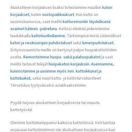
Aluskatteen korjauksen lisäksi toteutamme muutkin
katon
korjaukset
, kuten
vuotopaikkaukset
. Kun katto on
uusimiskunnossa, saat meiltä
kattoremontin täydellisenä
avaimet käteen -palveluna
. Kattosi elinikää pidennämme
laadukkailla
kattohuolloillamme
. Tärkeimpinä niistä säännölliset
katon ja vesikourujen puhdistukset
sekä
lumenpudotukset
.
Erityisosaamista meille on kertynyt paljon huopakattotöiden
osalta.
Remontoimme huopa- sekä palahuopakatot
ja saat
meiltä taitavat tekijät
huopakaton korjauksiin
.
Asennamme,
kunnostamme ja uusimme myös mm. kattoikkunat ja
kattoluukut
, sekä muut katto- ja kattoturvatuotteet.
Tervetuloa tyytyväiseksi asiakkaaksemme.
Pyydä tarjous aluskatteen korjauksesta tai muusta
kattotyöstä!
Olemme luottokumppanisi kaikissa kattotöissä. Voit luottaa
osaavaan kattotiimiimme niin aluskatteen korjauksessa kuin