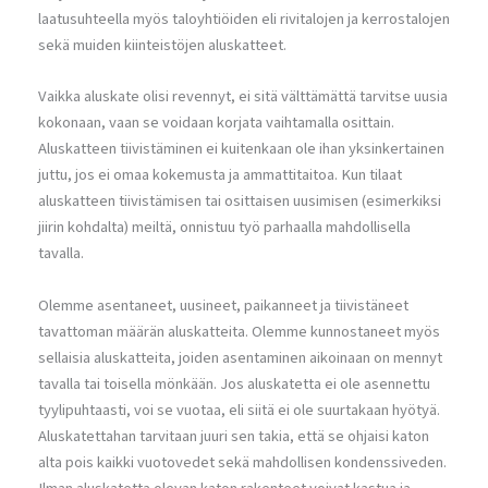
laatusuhteella myös taloyhtiöiden eli rivitalojen ja kerrostalojen
sekä muiden kiinteistöjen aluskatteet.
Vaikka aluskate olisi revennyt, ei sitä välttämättä tarvitse uusia
kokonaan, vaan se voidaan korjata vaihtamalla osittain.
Aluskatteen tiivistäminen ei kuitenkaan ole ihan yksinkertainen
juttu, jos ei omaa kokemusta ja ammattitaitoa. Kun tilaat
aluskatteen tiivistämisen tai osittaisen uusimisen (esimerkiksi
jiirin kohdalta) meiltä, onnistuu työ parhaalla mahdollisella
tavalla.
Olemme asentaneet, uusineet, paikanneet ja tiivistäneet
tavattoman määrän aluskatteita. Olemme kunnostaneet myös
sellaisia aluskatteita, joiden asentaminen aikoinaan on mennyt
tavalla tai toisella mönkään. Jos aluskatetta ei ole asennettu
tyylipuhtaasti, voi se vuotaa, eli siitä ei ole suurtakaan hyötyä.
Aluskatettahan tarvitaan juuri sen takia, että se ohjaisi katon
alta pois kaikki vuotovedet sekä mahdollisen kondenssiveden.