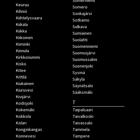
Somerniemi
Keuruu
Somero
Kihniö
Sonkajärvi
Kiihtelysvaara
Sotkamo
Kiikala
Sulkava
Kiikka
Sumiainen
Kiikoinen
Suolahti
Kiiminki
Suomenniemi
Kinnula
Suomusjärvi
Kirkkonummi
Suomussalmi
Kisko
Suonenjoki
Kitee
Sysmä
Kittilä
Säkylä
Kiukainen
Säynätsalo
Kiuruvesi
Sääksmäki
Kivijärvi
T
Kodisjoki
Kokemäki
Taipalsaari
Kokkola
Taivalkoski
Kolari
Taivassalo
Konginkangas
Tammela
Konnevesi
Tampere