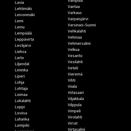
Vampula
Lavia
Vantaa
Lehtimäki
Varkaus
Leivonmäki
Varpaisjärvi
Lemi
Varsinais-Suomi
Lemu
Vehkalahti
Lempäälä
Vehmaa
Leppävirta
Vehmersalmi
Lestijärvi
Velkua
Lieksa
Vesanto
Lieto
Vesilahti
Liljendal
Veteli
Liminka
Vieremä
Liperi
Vihti
Lohja
Viiala
Lohtaja
Viitasaari
Loimaa
Viljakkala
Lokalahti
Vilppula
Loppi
Vimpeli
Loviisa
Virolahti
Luhanka
Virrat
Lumijoki
Virtasalmi