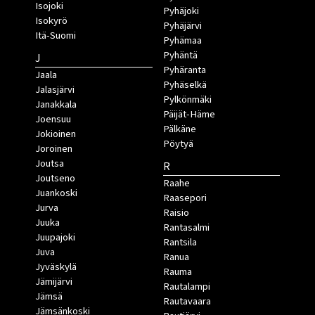
Isojoki
Pyhäjoki
Isokyrö
Pyhäjärvi
Itä-Suomi
Pyhämaa
Pyhäntä
J
Pyhäranta
Jaala
Pyhäselkä
Jalasjärvi
Pylkönmäki
Janakkala
Päijät-Häme
Joensuu
Pälkäne
Jokioinen
Pöytyä
Joroinen
Joutsa
R
Joutseno
Raahe
Juankoski
Raasepori
Jurva
Raisio
Juuka
Rantasalmi
Juupajoki
Rantsila
Juva
Ranua
Jyväskylä
Rauma
Jämijärvi
Rautalampi
Jämsä
Rautavaara
Jämsänkoski