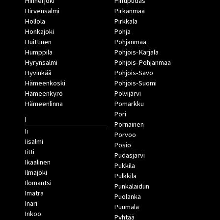
Hinnerjoki
Pihtipudas
Hirvensalmi
Pirkanmaa
Hollola
Pirkkala
Honkajoki
Pohja
Huittinen
Pohjanmaa
Humppila
Pohjois-Karjala
Hyrynsalmi
Pohjois-Pohjanmaa
Hyvinkää
Pohjois-Savo
Hämeenkoski
Pohjois-Suomi
Hämeenkyrö
Polvijärvi
Hämeenlinna
Pomarkku
Pori
I
Pornainen
Ii
Porvoo
Iisalmi
Posio
Iitti
Pudasjärvi
Ikaalinen
Pukkila
Ilmajoki
Pulkkila
Ilomantsi
Punkalaidun
Imatra
Puolanka
Inari
Puumala
Inkoo
Pyhtää