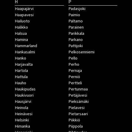
H
P
Haapajärvi
Padasjoki
Haapavesi
Paimio
Hailuoto
Paltamo
Halikko
Parainen
Halsua
Parikkala
Hamina
Parkano
Hammarland
Pattijoki
Hankasalmi
Pelkosenniemi
Hanko
Pello
Harjavalta
Perho
Hartola
Pernaja
Hattula
Perniö
Hauho
Pertteli
Haukipudas
Pertunmaa
Haukivuori
Petäjävesi
Hausjärvi
Pieksämäki
Heinola
Pielavesi
Heinävesi
Pietarsaari
Helsinki
Piikkiö
Himanka
Piippola