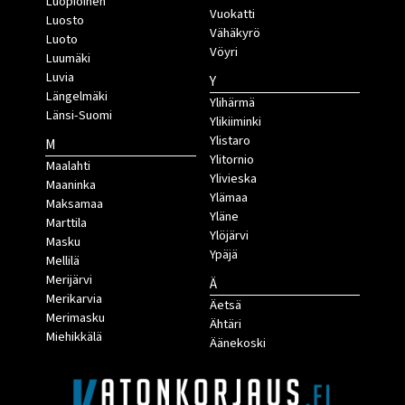
Luopioinen
Vuokatti
Luosto
Vähäkyrö
Luoto
Vöyri
Luumäki
Luvia
Y
Längelmäki
Ylihärmä
Länsi-Suomi
Ylikiiminki
Ylistaro
M
Ylitornio
Maalahti
Ylivieska
Maaninka
Ylämaa
Maksamaa
Yläne
Marttila
Ylöjärvi
Masku
Ypäjä
Mellilä
Merijärvi
Ä
Merikarvia
Äetsä
Merimasku
Ähtäri
Miehikkälä
Äänekoski