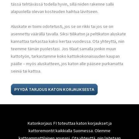
tässä tehtävässä todella hyvin, sillä niiden rakenne sallii
alapuolella olevan kosteuden haihtua lävitseen.
Aluskate ei toimi odotetusti, jos se on rikki tai jos se on
asennettu väärällä tavalla. Siksi tiilikaton ja peltikaton aluskate
kannattaa tarkastaa kaksi kertaa vuodessa. Ota yhteyttä, niin
teemme tämän puolestasi. Jos tilaat samalla jonkin muun
kattotyön, tarkastamme koko kattokokonaisuuden kaupan
päälle – myös aluskatteen, jos katon alle pääsee purkamatta
seiniä tai kattoa.
PYYDÄ TARJOUS KATON KORJAUKSESTA
Katonkorjaus FI toteuttaa katon korjaukset ja
kattoremontit kaikkialla Suomessa. Olemme
kattoammattilainen apunasi. Ota yhteyttä, niin laitetaan