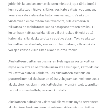
joidenkin kattoalan ammattilaisten mielestä jopa tärkeämpää
kuin vesikatteen tiiviys, sillä jos vesikate sattuisi vuotamaan,
voisi aluskate vielä estää katon vesivahingon. Vesikaton
vuotaminen ei ole mitenkään tavatonta, sillä esimerkiksi
tiilikattoa on mahdotonta saada sataprosenttisen tiiviiksi. Ei
kuitenkaan haittaa, vaikka tiilien välistä joskus tihkuisi vettä
katon alle, sillä aluskate ottaa vedet vastaan. Toki vesikatto
kannattaa tiivistää heti, kun vauriot huomataan, sillä aluskate
voi ajan kanssa kulua liikaa alkaen vuotaa itsekin.
Aluskatteen osittainen uusiminen Helsingissä voi tarkoittaa
myös aluskatteen osittaista uusimista savupiipun, kattoikkunan
tai kattovalokuvun kohdalta. Jos aluskatteen asennus on
puutteellinen tai aluskate on päässyt hajoamaan, voimme uusia
aluskatteen osittain myös kattoluukun, viemärintuuletusputken
tai jonkin muun kattoläpiviennin kohdalta.
Aluskatteen osittainen vaihto voi olla vastaus myös revenneen
aluskatteen korjaamiseen tai reikien paikkaamiseen. Paikan