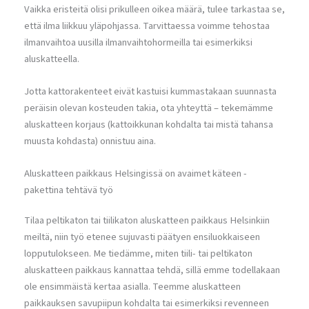
Vaikka eristeitä olisi prikulleen oikea määrä, tulee tarkastaa se,
että ilma liikkuu yläpohjassa. Tarvittaessa voimme tehostaa
ilmanvaihtoa uusilla ilmanvaihtohormeilla tai esimerkiksi
aluskatteella.
Jotta kattorakenteet eivät kastuisi kummastakaan suunnasta
peräisin olevan kosteuden takia, ota yhteyttä – tekemämme
aluskatteen korjaus (kattoikkunan kohdalta tai mistä tahansa
muusta kohdasta) onnistuu aina.
Aluskatteen paikkaus Helsingissä on avaimet käteen -
pakettina tehtävä työ
Tilaa peltikaton tai tiilikaton aluskatteen paikkaus Helsinkiin
meiltä, niin työ etenee sujuvasti päätyen ensiluokkaiseen
lopputulokseen. Me tiedämme, miten tiili- tai peltikaton
aluskatteen paikkaus kannattaa tehdä, sillä emme todellakaan
ole ensimmäistä kertaa asialla. Teemme aluskatteen
paikkauksen savupiipun kohdalta tai esimerkiksi revenneen