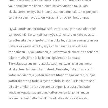
Ilman aluskatetta olevan katon rakenteet voivat kastua ja
vaurioitua suhteellisen pienenkin vesivuodon takia. Jos
aluskatteesi on hyvässä kunnossa, on satunnaisten piipunjuuri-
tai vaikka saumavuotojen korjaaminen paljon helpompaa.
Hyväkuntoisuus tarkoittaa sitä, ettei aluskatteessa ole reikiä
tai repeämiä. Se tarkoittaa myös sitä, ettei aluskate pussita –
tai ettei sitä ole pingotettu niin tiukalle, että se suorastaan soi.
Sekä liika kireys että löysyys voivat saada aluskatteen
repeämään. Hyväkuntoinen ja luotettava aluskate on asennettu
oikein myös jiirien ja kaikkien läpivientien kohdalta.
Tarvittaessa uusimme aluskatteen osittain ja/tai uusimme
aluskatteen läpivientikappaleet. Aluskate, mitä on nostettu
katon läpivientejä (kuten ilmanvaihtohormeja) vasten, suojaa
kattorakenteita todella hyvin mahdollisissa ”kriisitilanteissa” –
eli esimerkiksi katon vuotaessa piipun juuresta. Aluskate
voidaan korjata savupiipun, kattoikkunan tai jonkin muun
läpiviennin kohdalta hyvinkin laadukkaasti ja kestävästi.