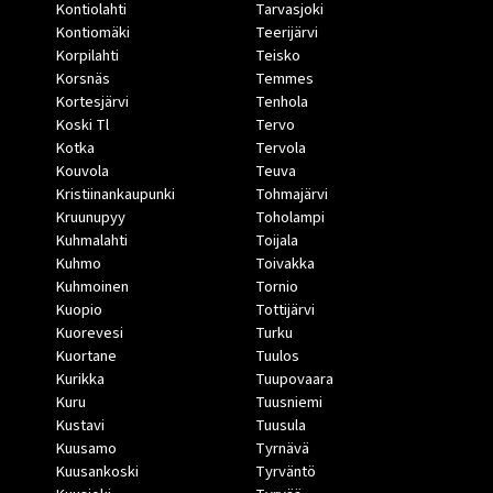
Kontiolahti
Tarvasjoki
Kontiomäki
Teerijärvi
Korpilahti
Teisko
Korsnäs
Temmes
Kortesjärvi
Tenhola
Koski Tl
Tervo
Kotka
Tervola
Kouvola
Teuva
Kristiinankaupunki
Tohmajärvi
Kruunupyy
Toholampi
Kuhmalahti
Toijala
Kuhmo
Toivakka
Kuhmoinen
Tornio
Kuopio
Tottijärvi
Kuorevesi
Turku
Kuortane
Tuulos
Kurikka
Tuupovaara
Kuru
Tuusniemi
Kustavi
Tuusula
Kuusamo
Tyrnävä
Kuusankoski
Tyrväntö