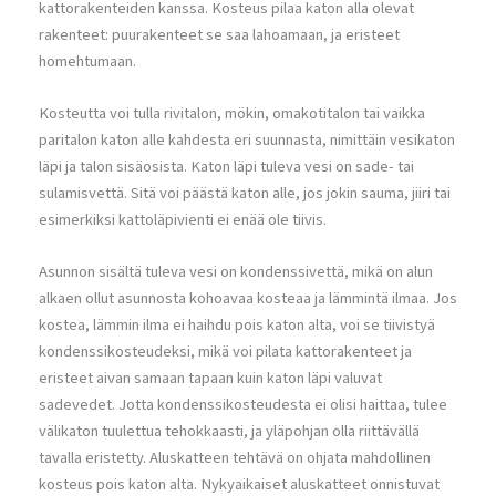
kattorakenteiden kanssa. Kosteus pilaa katon alla olevat
rakenteet: puurakenteet se saa lahoamaan, ja eristeet
homehtumaan.
Kosteutta voi tulla rivitalon, mökin, omakotitalon tai vaikka
paritalon katon alle kahdesta eri suunnasta, nimittäin vesikaton
läpi ja talon sisäosista. Katon läpi tuleva vesi on sade- tai
sulamisvettä. Sitä voi päästä katon alle, jos jokin sauma, jiiri tai
esimerkiksi kattoläpivienti ei enää ole tiivis.
Asunnon sisältä tuleva vesi on kondenssivettä, mikä on alun
alkaen ollut asunnosta kohoavaa kosteaa ja lämmintä ilmaa. Jos
kostea, lämmin ilma ei haihdu pois katon alta, voi se tiivistyä
kondenssikosteudeksi, mikä voi pilata kattorakenteet ja
eristeet aivan samaan tapaan kuin katon läpi valuvat
sadevedet. Jotta kondenssikosteudesta ei olisi haittaa, tulee
välikaton tuulettua tehokkaasti, ja yläpohjan olla riittävällä
tavalla eristetty. Aluskatteen tehtävä on ohjata mahdollinen
kosteus pois katon alta. Nykyaikaiset aluskatteet onnistuvat