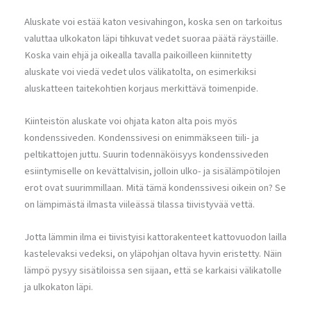
Aluskate voi estää katon vesivahingon, koska sen on tarkoitus
valuttaa ulkokaton läpi tihkuvat vedet suoraa päätä räystäille.
Koska vain ehjä ja oikealla tavalla paikoilleen kiinnitetty
aluskate voi viedä vedet ulos välikatolta, on esimerkiksi
aluskatteen taitekohtien korjaus merkittävä toimenpide.
Kiinteistön aluskate voi ohjata katon alta pois myös
kondenssiveden. Kondenssivesi on enimmäkseen tiili- ja
peltikattojen juttu. Suurin todennäköisyys kondenssiveden
esiintymiselle on kevättalvisin, jolloin ulko- ja sisälämpötilojen
erot ovat suurimmillaan. Mitä tämä kondenssivesi oikein on? Se
on lämpimästä ilmasta viileässä tilassa tiivistyvää vettä.
Jotta lämmin ilma ei tiivistyisi kattorakenteet kattovuodon lailla
kastelevaksi vedeksi, on yläpohjan oltava hyvin eristetty. Näin
lämpö pysyy sisätiloissa sen sijaan, että se karkaisi välikatolle
ja ulkokaton läpi.