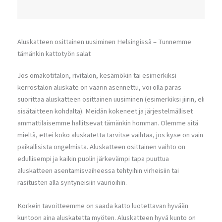
Aluskatteen osittainen uusiminen Helsingissä – Tunnemme
tämänkin kattotyön salat
Jos omakotitalon, rivitalon, kesämökin tai esimerkiksi
kerrostalon aluskate on väärin asennettu, voi olla paras
suorittaa aluskatteen osittainen uusiminen (esimerkiksi jiirin, eli
sisätaitteen kohdalta). Meidän kokeneet ja järjestelmälliset
ammattilaisemme hallitsevat tämänkin homman. Olemme sitä
mieltä, ettei koko aluskatetta tarvitse vaihtaa, jos kyse on vain
paikallisista ongelmista. Aluskatteen osittainen vaihto on
edullisempi ja kaikin puolin järkevämpi tapa puuttua
aluskatteen asentamisvaiheessa tehtyihin virheisiin tai
rasitusten alla syntyneisiin vaurioihin.
Korkein tavoitteemme on saada katto luotettavan hyvään
kuntoon aina aluskatetta myöten. Aluskatteen hyvä kunto on