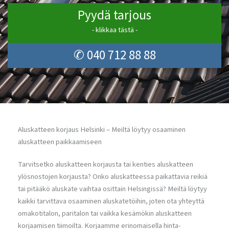
Pyydä tarjous
- klikkaa tästä -
✆ 040 712 88 88
Aluskatteen korjaus Helsinki – Meiltä löytyy osaaminen
aluskatteen paikkaamiseen
Tarvitsetko aluskatteen korjausta tai kenties aluskatteen
ylösnostojen korjausta? Onko aluskatteessa paikattavia reikiä
tai pitääkö aluskate vaihtaa osittain Helsingissä? Meiltä löytyy
kaikki tarvittava osaaminen aluskatetöihin, joten ota yhteyttä
omakotitalon, paritalon tai vaikka kesämökin aluskatteen
korjaamisen tiimoilta. Korjaamme erinomaisella hinta-