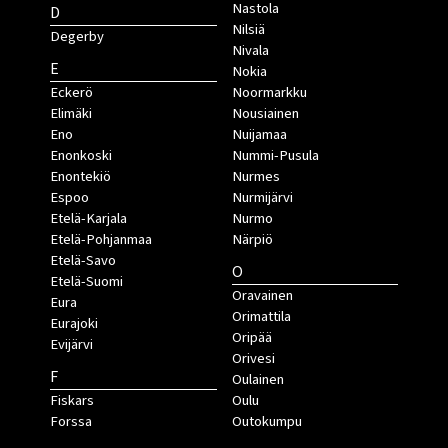
Nastola
D
Nilsiä
Degerby
Nivala
E
Nokia
Eckerö
Noormarkku
Elimäki
Nousiainen
Eno
Nuijamaa
Enonkoski
Nummi-Pusula
Enontekiö
Nurmes
Espoo
Nurmijärvi
Etelä-Karjala
Nurmo
Etelä-Pohjanmaa
Närpiö
Etelä-Savo
O
Etelä-Suomi
Oravainen
Eura
Orimattila
Eurajoki
Oripää
Evijärvi
Orivesi
F
Oulainen
Fiskars
Oulu
Forssa
Outokumpu