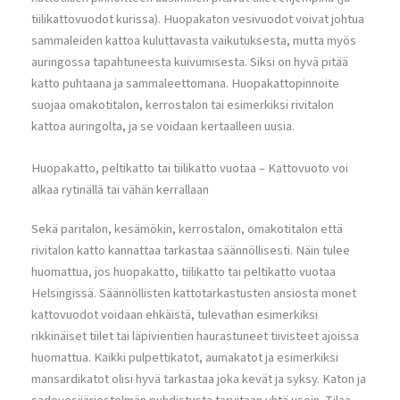
tiilikattovuodot kurissa). Huopakaton vesivuodot voivat johtua
sammaleiden kattoa kuluttavasta vaikutuksesta, mutta myös
auringossa tapahtuneesta kuivumisesta. Siksi on hyvä pitää
katto puhtaana ja sammaleettomana. Huopakattopinnoite
suojaa omakotitalon, kerrostalon tai esimerkiksi rivitalon
kattoa auringolta, ja se voidaan kertaalleen uusia.
Huopakatto, peltikatto tai tiilikatto vuotaa – Kattovuoto voi
alkaa rytinällä tai vähän kerrallaan
Sekä paritalon, kesämökin, kerrostalon, omakotitalon että
rivitalon katto kannattaa tarkastaa säännöllisesti. Näin tulee
huomattua, jos huopakatto, tiilikatto tai peltikatto vuotaa
Helsingissä. Säännöllisten kattotarkastusten ansiosta monet
kattovuodot voidaan ehkäistä, tulevathan esimerkiksi
rikkinäiset tiilet tai läpivientien haurastuneet tiivisteet ajoissa
huomattua. Kaikki pulpettikatot, aumakatot ja esimerkiksi
mansardikatot olisi hyvä tarkastaa joka kevät ja syksy. Katon ja