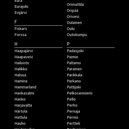
Eura
Orimattila
Eurajoki
Oripää
Evijärvi
Orivesi
F
Oulainen
Fiskars
Oulu
Forssa
Outokumpu
H
P
Haapajärvi
Padasjoki
Haapavesi
Paimio
Hailuoto
Paltamo
Halikko
Parainen
Halsua
Parikkala
Hamina
Parkano
Hammarland
Pattijoki
Hankasalmi
Pelkosenniemi
Hanko
Pello
Harjavalta
Perho
Hartola
Pernaja
Hattula
Perniö
Hauho
Pertteli