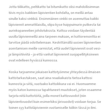
Jotta tiilikatto, peltikatto tai bitumikatto olisi mahdollisimman
tiivis myös kaikkien läpivientien kohdalta, on meillä antaa
sinulle kaksi vinkkiä. Ensimmäinen vinkki on asennuttaa kaikki
läpiviennit ammattilaisilla, olipa kyse huippuimurin putkesta tai
aurinkopaneelien johdotuksista. Kattoa voidaan täydentää
uusilla läpivienneillä aina tarpeen mukaan, ei kattoremonttia ei
tarvitse jäädä odottelemaan. Keskittämällä uusien läpivientien
asentamisen meille varmistat, että uudet läpiviennit ovat vesi-
ja lämpötiiviitä – ja että vanhat läpiviennit suojapellityksineen
ovat edelleen hyvässä kunnossa.
Koska tarjoamme jokaisen kattotyömme yhteydessä ilmaisen
kattotarkastuksen, saat aina reaaliaikaista tietoa kattosi
kunnosta ja siitä, vuotaako kattoikkuna vai ei. Huomaamme
myös katon kunnossa tapahtuneet muutokset, joten osaamme
tarjota niitä kattotöitä, joilla monet kattovuodot (niin
läpivientivuodot kuin esimerkiksi jiirivuodot) voidaan torjua. Se
toinen syy kattoläpiviennin vuotamiselle tulikin tässä jo ilmi.