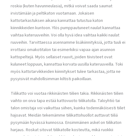
roskia (kuten havunneulasia), mitkä voivat saada saumat
irvistämään ja peltikaton vuotamaan. Jokaisen
kattotarkastuksen aikana kannattaa tutustua katon
kiinnikkeiden kuntoon. Ylös pumppautuneet naulat kannattaa
vaihtaa kateruuveihin. Voi olla hyvä idea vaihtaa kaikki naulat
ruuveihin. Tarvittaessa asennamme lisäkiinnityksiä, jotta tuuli ei
irrottaisi omakotitalon tai esimerkiksi vapaa-ajan asunnon
kattopeltejä. Myös sellaiset ruuvit, joiden tiivisteet ovat
kuluneet loppuun, kannattaa korvata uusilla kateruuveilla. Toki
myös kattotarvikkeiden kiinnitykset tulee tarkastaa, jotta ne
pysyisivät mahdollisimman kiltisti paikoillaan.
Tiilikatto voi vuotaa rikkinäisten tiilien takia. Rikkinäisten tiilien
vaihto on oiva tapa estää kattovuoto tiilikatolla. Taloyhtiö tai
talon omistaja voi vaikuttaa siihen, kuinka todennäköisesti tiilet
hajoavat. Meidän tekemämme tiilikattohuollot auttavat tiiliä
pysymään hyvässä kunnossa. Ensimmäinen askel on tiilikaton
harjaus. Roskat sitovat tiilikatolle kosteutta, mikä ruokkii