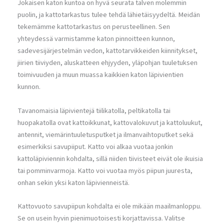
Jokaisen katon kuntoa on hyvä seurata talven molemmin
puolin, ja kattotarkastus tulee tehdä lähietäisyydeltä. Meidän
tekemämme kattotarkastus on perusteellinen. Sen
yhteydessä varmistamme katon pinnoitteen kunnon,
sadevesijärjestelmän vedon, kattotarvikkeiden kiinnitykset,
jiirien tiiviyden, aluskatteen ehjyyden, yläpohjan tuuletuksen
toimivuuden ja muun muassa kaikkien katon läpivientien
kunnon.
Tavanomaisia läpivientejä tiilikatolla, peltikatolla tai
huopakatolla ovat kattoikkunat, kattovalokuvut ja kattoluukut,
antennit, viemärintuuletusputket ja ilmanvaihtoputket sekä
esimerkiksi savupiiput. Katto voi alkaa vuotaa jonkin
kattoläpiviennin kohdalta, sillä niiden tiivisteet eivät ole ikuisia
tai pomminvarmoja. Katto voi vuotaa myös piipun juuresta,
onhan sekin yksi katon läpivienneistä.
Kattovuoto savupiipun kohdalta ei ole mikään maailmanloppu.
Se on usein hyvin pienimuotoisesti korjattavissa. Valitse