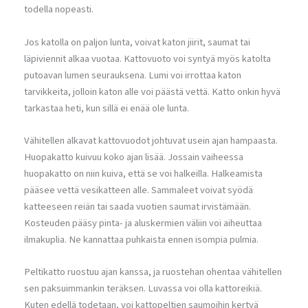
todella nopeasti.
Jos katolla on paljon lunta, voivat katon jiirit, saumat tai
läpiviennit alkaa vuotaa. Kattovuoto voi syntyä myös katolta
putoavan lumen seurauksena. Lumi voi irrottaa katon
tarvikkeita, jolloin katon alle voi päästä vettä. Katto onkin hyvä
tarkastaa heti, kun sillä ei enää ole lunta.
Vähitellen alkavat kattovuodot johtuvat usein ajan hampaasta.
Huopakatto kuivuu koko ajan lisää. Jossain vaiheessa
huopakatto on niin kuiva, että se voi halkeilla. Halkeamista
pääsee vettä vesikatteen alle. Sammaleet voivat syödä
katteeseen reiän tai saada vuotien saumat irvistämään.
Kosteuden pääsy pinta- ja aluskermien väliin voi aiheuttaa
ilmakuplia. Ne kannattaa puhkaista ennen isompia pulmia.
Peltikatto ruostuu ajan kanssa, ja ruostehan ohentaa vähitellen
sen paksuimmankin teräksen. Luvassa voi olla kattoreikiä.
Kuten edellä todetaan, voi kattopeltien saumoihin kertyä