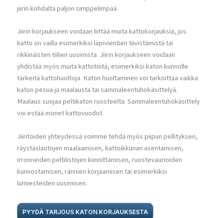
jiirin kohdalta paljon simppelimpää.
Jiirin korjaukseen voidaan liittää muita kattokorjauksia, jos
katto on vailla esimerkiksi läpivientien tiivistämistä tai
rikkinäisten tiilien uusimista. Jiirin korjaukseen voidaan
yhdistää myös muita kattotöitä, esimerkiksi katon kunnolle
tärkeitä kattohuoltoja. Katon huoltaminen voi tarkoittaa vaikka
katon pesua ja maalausta tai sammaleentuhokäsittelyä.
Maalaus suojaa peltikaton ruosteelta. Sammaleentuhokäsittely
voi estää monet kattovuodot.
Jiiritöiden yhteydessä voimme tehdä myös piipun pellityksen,
räystäslautojen maalaamisen, kattoikkunan asentamisen,
irronneiden peltilistojen kiinnittämisen, ruostevaurioiden
kunnostamisen, rännien korjaamisen tai esimerkiksi
lumiesteiden uusimisen.
PYYDÄ TARJOUS KATON KORJAUKSESTA