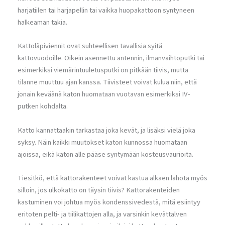
harjatiilen tai harjapellin tai vaikka huopakattoon syntyneen
halkeaman takia.
Kattoläpiviennit ovat suhteellisen tavallisia syitä
kattovuodoille. Oikein asennettu antennin, ilmanvaihtoputki tai
esimerkiksi viemärintuuletusputki on pitkään tiivis, mutta
tilanne muuttuu ajan kanssa. Tiivisteet voivat kulua niin, että
jonain keväänä katon huomataan vuotavan esimerkiksi IV-
putken kohdalta.
Katto kannattaakin tarkastaa joka kevät, ja lisäksi vielä joka
syksy. Näin kaikki muutokset katon kunnossa huomataan
ajoissa, eikä katon alle pääse syntymään kosteusvaurioita.
Tiesitkö, että kattorakenteet voivat kastua alkaen lahota myös
silloin, jos ulkokatto on täysin tiivis? Kattorakenteiden
kastuminen voi johtua myös kondenssivedestä, mitä esiintyy
eritoten pelti- ja tiilikattojen alla, ja varsinkin kevättalven