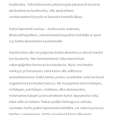
huolimatta. Toki kattovuoto pitää korjata pikaisesti hyvästä
aluskatteesta huolimatta, sillä aluskatteen
rasituksenkestävyyttä ei kannata koetella liikaa.
Katon läpivienti vuotaa – Kattovuoto antennin,
ilmanvaihtoputken, viemärintuuletusputken kohdalla ei ainut
syy kattorakenteiden kastumiselle
Käynti katon alla voi paljastaa kattorakenteissa olevat merkit
kosteudesta. Niin tummentumat, lahovauriot kuin
valumajäljetkin kertovat kosteudesta. Myös eristeiden
märkyys ja homeisuus sekä katon alla vallitseva
ummehtuneisuus (mikä tuntuu joskus sisätiloihin asti) kertovat
ongelmista kosteuden kanssa. Me korjaamme kerrostalojen,
rivitalojen, paritalojen, mökkien, ulkorakennusten,
rintamamiestalojen ja kesämökkien katot riippumatta siitä,
mikä niillä on hätänä. Paikan päällä Helsingissä selviää,
vuotaako katto jonkin läpiviennin kohdalta, vai onko kyseessä
kenties saumavuoto. Vettä voi päästä katon alle myös