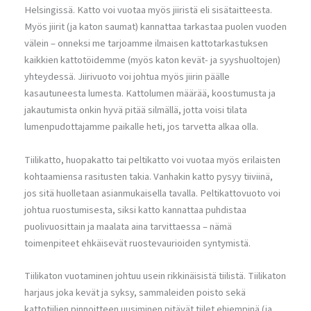
Helsingissä. Katto voi vuotaa myös jiiristä eli sisätaitteesta.
Myös jiirit (ja katon saumat) kannattaa tarkastaa puolen vuoden
välein – onneksi me tarjoamme ilmaisen kattotarkastuksen
kaikkien kattotöidemme (myös katon kevät- ja syyshuoltojen)
yhteydessä. Jiirivuoto voi johtua myös jiirin päälle
kasautuneesta lumesta. Kattolumen määrää, koostumusta ja
jakautumista onkin hyvä pitää silmällä, jotta voisi tilata
lumenpudottajamme paikalle heti, jos tarvetta alkaa olla.
Tiilikatto, huopakatto tai peltikatto voi vuotaa myös erilaisten
kohtaamiensa rasitusten takia. Vanhakin katto pysyy tiiviinä,
jos sitä huolletaan asianmukaisella tavalla. Peltikattovuoto voi
johtua ruostumisesta, siksi katto kannattaa puhdistaa
puolivuosittain ja maalata aina tarvittaessa – nämä
toimenpiteet ehkäisevät ruostevaurioiden syntymistä.
Tiilikaton vuotaminen johtuu usein rikkinäisistä tiilistä. Tiilikaton
harjaus joka kevät ja syksy, sammaleiden poisto sekä
kattotiilien pinnoitteen uusiminen pitävät tiilet ehjempinä (ja