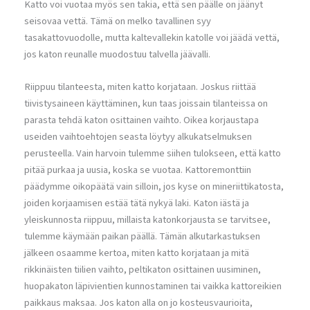
Katto voi vuotaa myös sen takia, että sen päälle on jäänyt
seisovaa vettä. Tämä on melko tavallinen syy
tasakattovuodolle, mutta kaltevallekin katolle voi jäädä vettä,
jos katon reunalle muodostuu talvella jäävalli.
Riippuu tilanteesta, miten katto korjataan. Joskus riittää
tiivistysaineen käyttäminen, kun taas joissain tilanteissa on
parasta tehdä katon osittainen vaihto. Oikea korjaustapa
useiden vaihtoehtojen seasta löytyy alkukatselmuksen
perusteella. Vain harvoin tulemme siihen tulokseen, että katto
pitää purkaa ja uusia, koska se vuotaa. Kattoremonttiin
päädymme oikopäätä vain silloin, jos kyse on mineriittikatosta,
joiden korjaamisen estää tätä nykyä laki. Katon iästä ja
yleiskunnosta riippuu, millaista katonkorjausta se tarvitsee,
tulemme käymään paikan päällä. Tämän alkutarkastuksen
jälkeen osaamme kertoa, miten katto korjataan ja mitä
rikkinäisten tiilien vaihto, peltikaton osittainen uusiminen,
huopakaton läpivientien kunnostaminen tai vaikka kattoreikien
paikkaus maksaa. Jos katon alla on jo kosteusvaurioita,