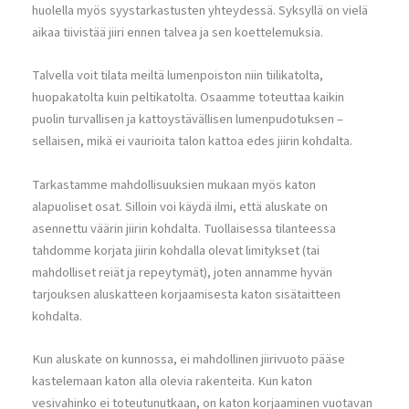
huolella myös syystarkastusten yhteydessä. Syksyllä on vielä
aikaa tiivistää jiiri ennen talvea ja sen koettelemuksia.
Talvella voit tilata meiltä lumenpoiston niin tiilikatolta,
huopakatolta kuin peltikatolta. Osaamme toteuttaa kaikin
puolin turvallisen ja kattoystävällisen lumenpudotuksen –
sellaisen, mikä ei vaurioita talon kattoa edes jiirin kohdalta.
Tarkastamme mahdollisuuksien mukaan myös katon
alapuoliset osat. Silloin voi käydä ilmi, että aluskate on
asennettu väärin jiirin kohdalta. Tuollaisessa tilanteessa
tahdomme korjata jiirin kohdalla olevat limitykset (tai
mahdolliset reiät ja repeytymät), joten annamme hyvän
tarjouksen aluskatteen korjaamisesta katon sisätaitteen
kohdalta.
Kun aluskate on kunnossa, ei mahdollinen jiirivuoto pääse
kastelemaan katon alla olevia rakenteita. Kun katon
vesivahinko ei toteutunutkaan, on katon korjaaminen vuotavan