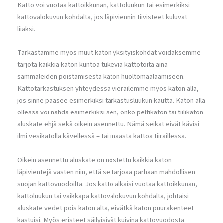
Katto voi vuotaa kattoikkunan, kattoluukun tai esimerkiksi
kattovalokuvun kohdalta, jos läpiviennin tiivisteet kuluvat
liiaksi.
Tarkastamme myös muut katon yksityiskohdat voidaksemme
tarjota kaikkia katon kuntoa tukevia kattotöitä aina
sammaleiden poistamisesta katon huoltomaalaamiseen.
Kattotarkastuksen yhteydessä vierailemme myös katon alla,
jos sinne pääsee esimerkiksi tarkastusluukun kautta. Katon alla
ollessa voi nähdä esimerkiksi sen, onko peltikaton tai tiilikaton
aluskate ehjä sekä oikein asennettu. Nämä seikat eivät kävisi
ilmi vesikatolla kävellessä – tai maasta kattoa tiiraillessa.
Oikein asennettu aluskate on nostettu kaikkia katon
läpivientejä vasten niin, että se tarjoaa parhaan mahdollisen
suojan kattovuodoilta. Jos katto alkaisi vuotaa kattoikkunan,
kattoluukun tai vaikkapa kattovalokuvun kohdalta, johtaisi
aluskate vedet pois katon alta, eivätkä katon puurakenteet
kastuisi. Myös eristeet säilyisivät kuivina kattovuodosta