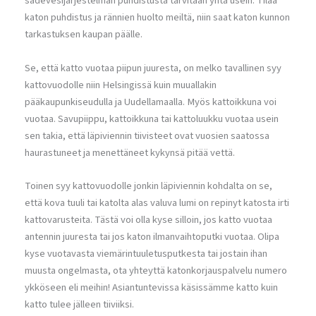
sadevesijärjestelmän puhdistusta tarvitaan yhtä usein. Tilaa
katon puhdistus ja rännien huolto meiltä, niin saat katon kunnon
tarkastuksen kaupan päälle.
Se, että katto vuotaa piipun juuresta, on melko tavallinen syy
kattovuodolle niin Helsingissä kuin muuallakin
pääkaupunkiseudulla ja Uudellamaalla. Myös kattoikkuna voi
vuotaa. Savupiippu, kattoikkuna tai kattoluukku vuotaa usein
sen takia, että läpiviennin tiivisteet ovat vuosien saatossa
haurastuneet ja menettäneet kykynsä pitää vettä.
Toinen syy kattovuodolle jonkin läpiviennin kohdalta on se,
että kova tuuli tai katolta alas valuva lumi on repinyt katosta irti
kattovarusteita. Tästä voi olla kyse silloin, jos katto vuotaa
antennin juuresta tai jos katon ilmanvaihtoputki vuotaa. Olipa
kyse vuotavasta viemärintuuletusputkesta tai jostain ihan
muusta ongelmasta, ota yhteyttä katonkorjauspalvelu numero
ykköseen eli meihin! Asiantuntevissa käsissämme katto kuin
katto tulee jälleen tiiviiksi.