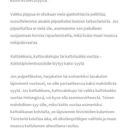
katon esteettisyyttä.
Vaikka piippua ei olisikaan vielä ajankohtaista pellittää,
suosittelemme ainakin piipunhatun kunnon tarkastamista. Jos
piipunhattua ei vielä ole, asennamme sen paikalleen
suojaamaan hormia rapautumiselta, mikä lisäisi muun muassa
nokipalovaaraa.
Kattoikkuna, kattovalokupu tai kattoluukku vuotaa –
Kattoläpivientivuodolle löytyy kaksi syytä
Jos pulpettikaton, harjakaton tai esimerkiksi tasakaton
läpiviennit vuotavat, on sille periaatteessa kaksi mahdollista
syytä. Jos kattoikkuna, kattovalokupu tai vaikka kattoluukku
vuotaa Helsingissä, voi kyse olla asennusvirheestä. Toinen
mahdollinen syy sille, miksi katto vuotaa esimerkiksi
kattoikkunan kohdalta, on läpiviennin tiivisteiden kuluminen.
Tiivisteitä kuluttaa aika, eli ulkolämpötilojen vaihtelu ja muun
muassa kattolumen aiheuttama rasitus.