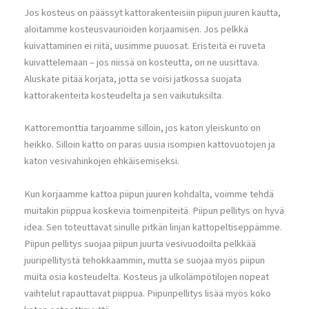
Jos kosteus on päässyt kattorakenteisiin piipun juuren kautta,
aloitamme kosteusvaurioiden korjaamisen. Jos pelkkä
kuivattaminen ei riitä, uusimme puuosat. Eristeitä ei ruveta
kuivattelemaan – jos niissä on kosteutta, on ne uusittava.
Aluskate pitää korjata, jotta se voisi jatkossa suojata
kattorakenteita kosteudelta ja sen vaikutuksilta.
Kattoremonttia tarjoamme silloin, jos katon yleiskunto on
heikko. Silloin katto on paras uusia isompien kattovuotojen ja
katon vesivahinkojen ehkäisemiseksi.
Kun korjaamme kattoa piipun juuren kohdalta, voimme tehdä
muitakin piippua koskevia toimenpiteitä. Piipun pellitys on hyvä
idea. Sen toteuttavat sinulle pitkän linjan kattopeltiseppämme.
Piipun pellitys suojaa piipun juurta vesivuodoilta pelkkää
juuripellitystä tehokkaammin, mutta se suojaa myös piipun
muita osia kosteudelta. Kosteus ja ulkolämpötilojen nopeat
vaihtelut rapauttavat piippua. Piipunpellitys lisää myös koko