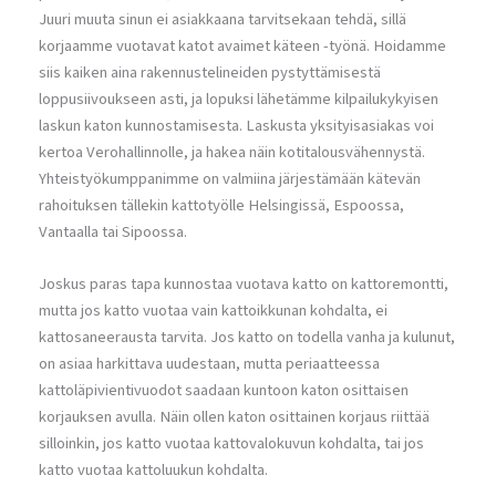
Juuri muuta sinun ei asiakkaana tarvitsekaan tehdä, sillä
korjaamme vuotavat katot avaimet käteen -työnä. Hoidamme
siis kaiken aina rakennustelineiden pystyttämisestä
loppusiivoukseen asti, ja lopuksi lähetämme kilpailukykyisen
laskun katon kunnostamisesta. Laskusta yksityisasiakas voi
kertoa Verohallinnolle, ja hakea näin kotitalousvähennystä.
Yhteistyökumppanimme on valmiina järjestämään kätevän
rahoituksen tällekin kattotyölle Helsingissä, Espoossa,
Vantaalla tai Sipoossa.
Joskus paras tapa kunnostaa vuotava katto on kattoremontti,
mutta jos katto vuotaa vain kattoikkunan kohdalta, ei
kattosaneerausta tarvita. Jos katto on todella vanha ja kulunut,
on asiaa harkittava uudestaan, mutta periaatteessa
kattoläpivientivuodot saadaan kuntoon katon osittaisen
korjauksen avulla. Näin ollen katon osittainen korjaus riittää
silloinkin, jos katto vuotaa kattovalokuvun kohdalta, tai jos
katto vuotaa kattoluukun kohdalta.