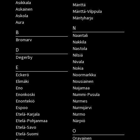
Asikkala
Mänttä
Askainen
Mänttä-Vilppula
Askola
Mäntyharju
Aura
N
B
Naantali
Bromarv
Nakkila
Nastola
D
Nilsiä
Degerby
Nivala
E
Nokia
Eckerö
Noormarkku
Elimäki
Nousiainen
Eno
Nuijamaa
Enonkoski
Nummi-Pusula
Enontekiö
Nurmes
Espoo
Nurmijärvi
Etelä-Karjala
Nurmo
Etelä-Pohjanmaa
Närpiö
Etelä-Savo
O
Etelä-Suomi
Oravainen