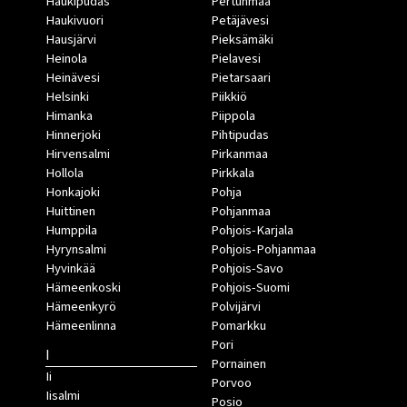
Haukipudas
Pertunmaa
Haukivuori
Petäjävesi
Hausjärvi
Pieksämäki
Heinola
Pielavesi
Heinävesi
Pietarsaari
Helsinki
Piikkiö
Himanka
Piippola
Hinnerjoki
Pihtipudas
Hirvensalmi
Pirkanmaa
Hollola
Pirkkala
Honkajoki
Pohja
Huittinen
Pohjanmaa
Humppila
Pohjois-Karjala
Hyrynsalmi
Pohjois-Pohjanmaa
Hyvinkää
Pohjois-Savo
Hämeenkoski
Pohjois-Suomi
Hämeenkyrö
Polvijärvi
Hämeenlinna
Pomarkku
Pori
I
Pornainen
Ii
Porvoo
Iisalmi
Posio