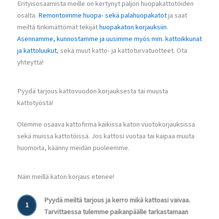
Erityisosaamista meille on kertynyt paljon huopakattotöiden
osalta.
Remontoimme huopa- sekä palahuopakatot
ja saat
meiltä tinkimättömät tekijät
huopakaton korjauksiin
.
Asennamme, kunnostamme ja uusimme myös mm. kattoikkunat
ja kattoluukut
, sekä muut katto- ja kattoturvatuotteet. Ota
yhteyttä!
Pyydä tarjous kattovuodon korjauksesta tai muusta
kattotyöstä!
Olemme osaava kattofirma kaikissa katon vuotokorjauksissa
sekä muissa kattotöissä. Jos kattosi vuotaa tai kaipaa muuta
huomoita, käänny meidän puoleemme.
Näin meillä katon korjaus etenee!
Pyydä meiltä tarjous ja kerro mikä kattoasi vaivaa.
1
Tarvittaessa tulemme paikanpäälle tarkastamaan