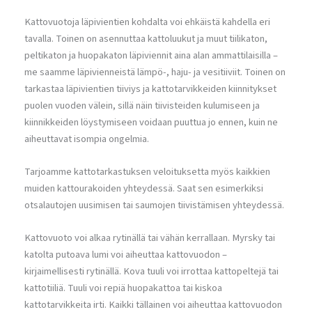
Kattovuotoja läpivientien kohdalta voi ehkäistä kahdella eri
tavalla. Toinen on asennuttaa kattoluukut ja muut tiilikaton,
peltikaton ja huopakaton läpiviennit aina alan ammattilaisilla –
me saamme läpivienneistä lämpö-, haju- ja vesitiiviit. Toinen on
tarkastaa läpivientien tiiviys ja kattotarvikkeiden kiinnitykset
puolen vuoden välein, sillä näin tiivisteiden kulumiseen ja
kiinnikkeiden löystymiseen voidaan puuttua jo ennen, kuin ne
aiheuttavat isompia ongelmia.
Tarjoamme kattotarkastuksen veloituksetta myös kaikkien
muiden kattourakoiden yhteydessä. Saat sen esimerkiksi
otsalautojen uusimisen tai saumojen tiivistämisen yhteydessä.
Kattovuoto voi alkaa rytinällä tai vähän kerrallaan. Myrsky tai
katolta putoava lumi voi aiheuttaa kattovuodon –
kirjaimellisesti rytinällä. Kova tuuli voi irrottaa kattopeltejä tai
kattotiiliä. Tuuli voi repiä huopakattoa tai kiskoa
kattotarvikkeita irti. Kaikki tällainen voi aiheuttaa kattovuodon