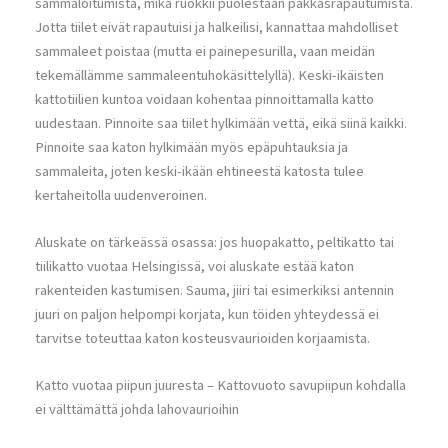
sammaloitumista, mikä ruokkii puolestaan pakkasrapautumista.
Jotta tiilet eivät rapautuisi ja halkeilisi, kannattaa mahdolliset
sammaleet poistaa (mutta ei painepesurilla, vaan meidän
tekemällämme sammaleentuhokäsittelyllä). Keski-ikäisten
kattotiilien kuntoa voidaan kohentaa pinnoittamalla katto
uudestaan. Pinnoite saa tiilet hylkimään vettä, eikä siinä kaikki.
Pinnoite saa katon hylkimään myös epäpuhtauksia ja
sammaleita, joten keski-ikään ehtineestä katosta tulee
kertaheitolla uudenveroinen.
Aluskate on tärkeässä osassa: jos huopakatto, peltikatto tai
tiilikatto vuotaa Helsingissä, voi aluskate estää katon
rakenteiden kastumisen. Sauma, jiiri tai esimerkiksi antennin
juuri on paljon helpompi korjata, kun töiden yhteydessä ei
tarvitse toteuttaa katon kosteusvaurioiden korjaamista.
Katto vuotaa piipun juuresta – Kattovuoto savupiipun kohdalla
ei välttämättä johda lahovaurioihin