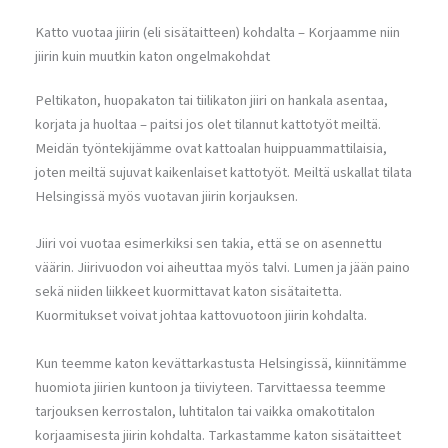
Katto vuotaa jiirin (eli sisätaitteen) kohdalta – Korjaamme niin
jiirin kuin muutkin katon ongelmakohdat
Peltikaton, huopakaton tai tiilikaton jiiri on hankala asentaa,
korjata ja huoltaa – paitsi jos olet tilannut kattotyöt meiltä.
Meidän työntekijämme ovat kattoalan huippuammattilaisia,
joten meiltä sujuvat kaikenlaiset kattotyöt. Meiltä uskallat tilata
Helsingissä myös vuotavan jiirin korjauksen.
Jiiri voi vuotaa esimerkiksi sen takia, että se on asennettu
väärin. Jiirivuodon voi aiheuttaa myös talvi. Lumen ja jään paino
sekä niiden liikkeet kuormittavat katon sisätaitetta.
Kuormitukset voivat johtaa kattovuotoon jiirin kohdalta.
Kun teemme katon kevättarkastusta Helsingissä, kiinnitämme
huomiota jiirien kuntoon ja tiiviyteen. Tarvittaessa teemme
tarjouksen kerrostalon, luhtitalon tai vaikka omakotitalon
korjaamisesta jiirin kohdalta. Tarkastamme katon sisätaitteet