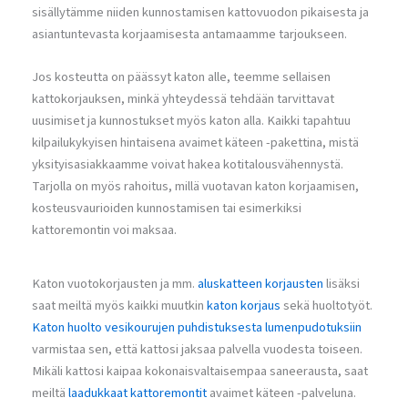
sisällytämme niiden kunnostamisen kattovuodon pikaisesta ja
asiantuntevasta korjaamisesta antamaamme tarjoukseen.
Jos kosteutta on päässyt katon alle, teemme sellaisen
kattokorjauksen, minkä yhteydessä tehdään tarvittavat
uusimiset ja kunnostukset myös katon alla. Kaikki tapahtuu
kilpailukykyisen hintaisena avaimet käteen -pakettina, mistä
yksityisasiakkaamme voivat hakea kotitalousvähennystä.
Tarjolla on myös rahoitus, millä vuotavan katon korjaamisen,
kosteusvaurioiden kunnostamisen tai esimerkiksi
kattoremontin voi maksaa.
Katon vuotokorjausten ja mm.
aluskatteen korjausten
lisäksi
saat meiltä myös kaikki muutkin
katon korjaus
sekä huoltotyöt.
Katon huolto
vesikourujen puhdistuksesta
lumenpudotuksiin
varmistaa sen, että kattosi jaksaa palvella vuodesta toiseen.
Mikäli kattosi kaipaa kokonaisvaltaisempaa saneerausta, saat
meiltä
laadukkaat kattoremontit
avaimet käteen -palveluna.