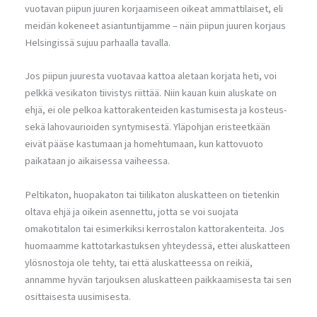
vuotavan piipun juuren korjaamiseen oikeat ammattilaiset, eli
meidän kokeneet asiantuntijamme – näin piipun juuren korjaus
Helsingissä sujuu parhaalla tavalla.
Jos piipun juuresta vuotavaa kattoa aletaan korjata heti, voi
pelkkä vesikaton tiivistys riittää. Niin kauan kuin aluskate on
ehjä, ei ole pelkoa kattorakenteiden kastumisesta ja kosteus-
sekä lahovaurioiden syntymisestä. Yläpohjan eristeetkään
eivät pääse kastumaan ja homehtumaan, kun kattovuoto
paikataan jo aikaisessa vaiheessa.
Peltikaton, huopakaton tai tiilikaton aluskatteen on tietenkin
oltava ehjä ja oikein asennettu, jotta se voi suojata
omakotitalon tai esimerkiksi kerrostalon kattorakenteita. Jos
huomaamme kattotarkastuksen yhteydessä, ettei aluskatteen
ylösnostoja ole tehty, tai että aluskatteessa on reikiä,
annamme hyvän tarjouksen aluskatteen paikkaamisesta tai sen
osittaisesta uusimisesta.