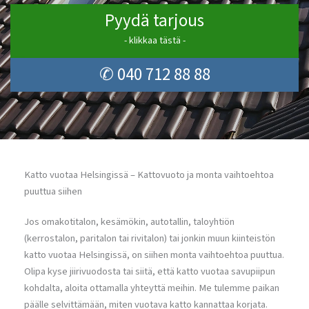
Pyydä tarjous
- klikkaa tästä -
✆ 040 712 88 88
Katto vuotaa Helsingissä – Kattovuoto ja monta vaihtoehtoa
puuttua siihen
Jos omakotitalon, kesämökin, autotallin, taloyhtiön
(kerrostalon, paritalon tai rivitalon) tai jonkin muun kiinteistön
katto vuotaa Helsingissä, on siihen monta vaihtoehtoa puuttua.
Olipa kyse jiirivuodosta tai siitä, että katto vuotaa savupiipun
kohdalta, aloita ottamalla yhteyttä meihin. Me tulemme paikan
päälle selvittämään, miten vuotava katto kannattaa korjata.