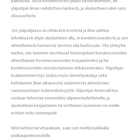
pakkasilla. Jotta kondenssivesi pilaisi kattorakenteet, on
yläpohjan ilman vaihduttava laiskasti, ja aluskatteessakin saisi
olla puutteita.
Jos yläpohjassa on riittävästi eristeitä ja ilma vaihtuu
tehokkaasti ehjän aluskatteen alla, ei kondenssivedestä ja sen
aiheuttamista harmeista tarvitse olla huolissaan. Ota yhteyttä
meihin, niin teemme tarvittavat toimenpiteet kondenssiveden
aiheuttamien kosteusvaurioiden korjaamiseksi ja/tai
kondenssiveden muodostumisen ehkäisemiseksi. Yläpohjan
lisälämmöneristys laskisi myös lämmityskuluja sekä
kattolumen (liian aikaisesta) sulamisesta aiheutuvien
saumavuotojen todennäköisyyttä. Yläpohjan ilmanvaihtoa
voidaan tehostaa esimerkiksi alipainetuulettimella, ja
aluskatteen korjaaminen tai osittainen uusiminen on meille
erittäin tuttu toimenpide.
Mitä kattosi tarvitseekaan, saan sen meiltä kaikkialla
pääkaupunkiseudulla.