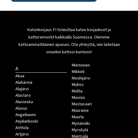
Katonkorjaus FI toteuttaa katon korjaukset ja
kattoremontit kaikkialla Suomessa. Olemme
kattoammattilainen apunasi. Ota yhteyttä, niin laitetaan
sinunkin kattosi kuntoon!
Mietoinen
A
Mikkeli
Akaa
Mouhijärvi
Alahärmä
Muhos
Alajärvi
Multia
Alastaro
Muonio
Alavieska
Mustasaari
Alavus
Muurame
Angelniemi
Muurla
Anjalankoski
Mynämäki
Anttola
Myrskylä
Artjärvi
Mäntsälä