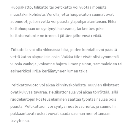
Huopakatto, tiilikatto tai peltikatto voi vuotaa monista
muustakin kohdista. Voi olla, että huopakaton saumat ovat
auenneet, jolloin vettä voi päästä yläpohjarakenteisiin. Ehkä
kattohuopaan on syntynyt halkeama, tai kenties jokin
kattoturvatuote on irronnut jättäen jälkeensä reikiä.
Tiilikatolla voi olla rikkinäisiä tiiliä, joiden kohdalta voi päästä
vettä katon alapuolisin osiin. Vaikka tiilet eivät olisi kymmeniä
vuosia vanhoja, voivat ne hajota lumen painon, sammaleiden tai
esimerkiksi jiirille kerääntyneen lumen takia.
Peltikattovuoto voi alkaa kiinnityskohdista. Ruuvien tiivisteet
ovat kuluvaa tavaraa. Peltikattonaula voi alkaa törröttää, sillä
ruodelautojen kosteuseläminen saattaa työntää naulaa pois
puusta. Peltikattoon voi syntyä ruostevaurioita, ja saumoihin
pakkaantuvat roskat voivat saada sauman menettämään
tiiviytensä.