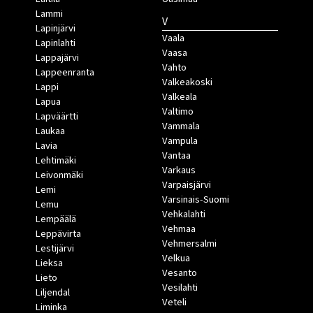
Lammi
V
Lapinjärvi
Vaala
Lapinlahti
Vaasa
Lappajärvi
Vahto
Lappeenranta
Valkeakoski
Lappi
Valkeala
Lapua
Valtimo
Lapväärtti
Vammala
Laukaa
Vampula
Lavia
Vantaa
Lehtimäki
Varkaus
Leivonmäki
Varpaisjärvi
Lemi
Varsinais-Suomi
Lemu
Vehkalahti
Lempäälä
Vehmaa
Leppävirta
Vehmersalmi
Lestijärvi
Velkua
Lieksa
Vesanto
Lieto
Vesilahti
Liljendal
Veteli
Liminka