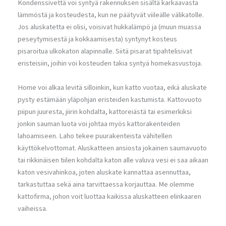
Kondenssivettä voi syntyä rakennuksen sisältä karkaavasta
lämmöstä ja kosteudesta, kun ne päätyvät viileälle välikatolle.
Jos aluskatetta ei olisi, voisivat hukkalämpö ja (muun muassa
peseytymisestä ja kokkaamisesta) syntynyt kosteus
pisaroitua ulkokaton alapinnalle. Siitä pisarat tipahtelisivat
eristeisiin, joihin voi kosteuden takia syntyä homekasvustoja.
Home voi alkaa levitä silloinkin, kun katto vuotaa, eikä aluskate
pysty estämään yläpohjan eristeiden kastumista. Kattovuoto
piipun juuresta, jiirin kohdalta, kattoreiästä tai esimerkiksi
jonkin sauman luota voi johtaa myös kattorakenteiden
lahoamiseen. Laho tekee puurakenteista vähitellen
käyttökelvottomat. Aluskatteen ansiosta jokainen saumavuoto
tai rikkinäisen tiilen kohdalta katon alle valuva vesi ei saa aikaan
katon vesivahinkoa, joten aluskate kannattaa asennuttaa,
tarkastuttaa sekä aina tarvittaessa korjauttaa. Me olemme
kattofirma, johon voit luottaa kaikissa aluskatteen elinkaaren
vaiheissa.