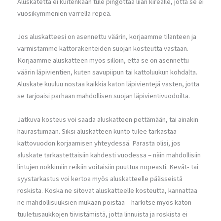
Aluskatetta ei kuitenkaan tule pingottaa liian kireälle, jotta se ei
vuosikymmenien varrella repeä.
Jos aluskatteesi on asennettu väärin, korjaamme tilanteen ja
varmistamme kattorakenteiden suojan kosteutta vastaan.
Korjaamme aluskatteen myös silloin, että se on asennettu
väärin läpivientien, kuten savupiipun tai kattoluukun kohdalta.
Aluskate kuuluu nostaa kaikkia katon läpivientejä vasten, jotta
se tarjoaisi parhaan mahdollisen suojan läpivientivuodoilta.
Jatkuva kosteus voi saada aluskatteen pettämään, tai ainakin
haurastumaan. Siksi aluskatteen kunto tulee tarkastaa
kattovuodon korjaamisen yhteydessä. Parasta olisi, jos
aluskate tarkastettaisiin kahdesti vuodessa – näin mahdollisiin
lintujen nokkimiin reikiin voitaisiin puuttua nopeasti. Kevät- tai
syystarkastus voi kertoa myös aluskatteelle päässeistä
roskista. Koska ne sitovat aluskatteelle kosteutta, kannattaa
ne mahdollisuuksien mukaan poistaa – harkitse myös katon
tuuletusaukkojen tiivistämistä, jotta linnuista ja roskista ei