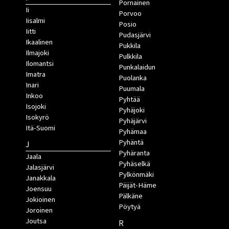
Pornainen
Ii
Porvoo
Iisalmi
Posio
Iitti
Pudasjärvi
Ikaalinen
Pukkila
Ilmajoki
Pulkkila
Ilomantsi
Punkalaidun
Imatra
Puolanka
Inari
Puumala
Inkoo
Pyhtää
Isojoki
Pyhäjoki
Isokyrö
Pyhäjärvi
Itä-Suomi
Pyhämaa
Pyhäntä
J
Pyhäranta
Jaala
Pyhäselkä
Jalasjärvi
Pylkönmäki
Janakkala
Päijät-Häme
Joensuu
Pälkäne
Jokioinen
Pöytyä
Joroinen
Joutsa
R