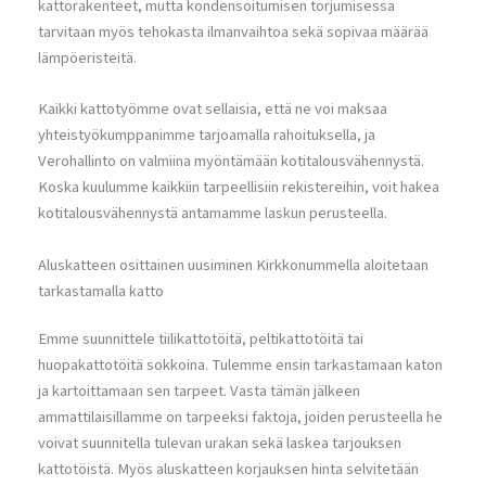
kattorakenteet, mutta kondensoitumisen torjumisessa
tarvitaan myös tehokasta ilmanvaihtoa sekä sopivaa määrää
lämpöeristeitä.
Kaikki kattotyömme ovat sellaisia, että ne voi maksaa
yhteistyökumppanimme tarjoamalla rahoituksella, ja
Verohallinto on valmiina myöntämään kotitalousvähennystä.
Koska kuulumme kaikkiin tarpeellisiin rekistereihin, voit hakea
kotitalousvähennystä antamamme laskun perusteella.
Aluskatteen osittainen uusiminen Kirkkonummella aloitetaan
tarkastamalla katto
Emme suunnittele tiilikattotöitä, peltikattotöitä tai
huopakattotöitä sokkoina. Tulemme ensin tarkastamaan katon
ja kartoittamaan sen tarpeet. Vasta tämän jälkeen
ammattilaisillamme on tarpeeksi faktoja, joiden perusteella he
voivat suunnitella tulevan urakan sekä laskea tarjouksen
kattotöistä. Myös aluskatteen korjauksen hinta selvitetään