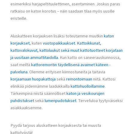
esimerkiksi harjapeltituulettimen, asentaminen. Joskus paras
ratkaisu on katon korotus – näin saadaan tilaa myös uusille
eristeille.
Aluskatteen korjauksen lisäksi toteutamme muutkin
katon
korjaukset
, kuten
vuotopaikkaukset
.
Kattoikkunat,
kattovalokuvut, kattoluukut sekä muut kattotuotteet korjataan
ja uusitaan ammattitaidolla
. Kun katto on saneerauskunnossa,
saat meiltä
kattoremontin täydellisenä avaimet käteen -
palveluna
. Olemme erityisen kiinnostuneita ja taitavia
korjaamaan huopakattoja
sekä
remontoimaan
niitä. Kattosi
elinikää pidennämme laadukkailla
kattohuolloillamme
.
Tärkeimpinä niistä säännölliset
katon ja vesikourujen
puhdistukset
sekä
lumenpudotukset
. Tervetuloa tyytyväiseksi
asiakkaaksemme.
Pyydä tarjous aluskatteen korjauksesta tai muusta
kattotyöstä!