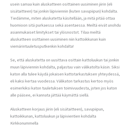
usein samaa kuin aluskatteen osittainen uusiminen jiirin (eli
sisätaitteen) tai jonkin läpiviennin (kuten savupiipun) kohdalta.
Tiedämme, miten aluskatetta käsitellään, ja mitä pitää ottaa
huomioon sitä purkaessa sekä asentaessa. Meiltä eivät unohdu
asianmukaiset limitykset tai ylösnostot. Tilaa meiltä
aluskatteen osittainen uusiminen niin kattoikkunan kuin
viemärintuuletusputkenkin kohdalta!
Se, että aluskatetta on uusittava osittain kattoluukun tai jonkin
muun läpiviennin kohdalta, paljastuu vain välikatolta käsin. Siksi
katon alla tulee käydä jokaisen kattotarkastuksen yhteydessä,
eli kaksi kertaa vuodessa. Välikaton tarkastus kertoo myös
esimerkiksi katon tuuletuksen toimivuudesta, joten jos katon
alle pääsee, ei kannata jättää käymättä siellä.
Aluskatteen korjaus jiirin (eli sisätaitteen), savupiipun,
kattoikkunan, kattoluukun ja läpivientien kohdalta
Kirkkonummella