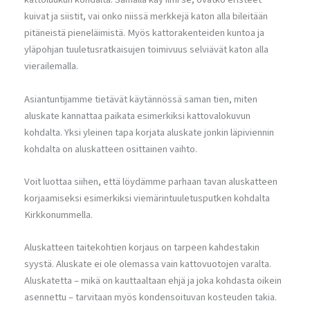
kuivat ja siistit, vai onko niissä merkkejä katon alla bileitään
pitäneistä pieneläimistä. Myös kattorakenteiden kuntoa ja
yläpohjan tuuletusratkaisujen toimivuus selviävät katon alla
vierailemalla.
Asiantuntijamme tietävät käytännössä saman tien, miten
aluskate kannattaa paikata esimerkiksi kattovalokuvun
kohdalta. Yksi yleinen tapa korjata aluskate jonkin läpiviennin
kohdalta on aluskatteen osittainen vaihto.
Voit luottaa siihen, että löydämme parhaan tavan aluskatteen
korjaamiseksi esimerkiksi viemärintuuletusputken kohdalta
Kirkkonummella.
Aluskatteen taitekohtien korjaus on tarpeen kahdestakin
syystä. Aluskate ei ole olemassa vain kattovuotojen varalta.
Aluskatetta – mikä on kauttaaltaan ehjä ja joka kohdasta oikein
asennettu – tarvitaan myös kondensoituvan kosteuden takia.