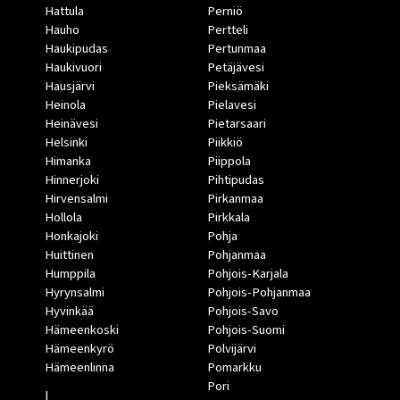
Hattula
Perniö
Hauho
Pertteli
Haukipudas
Pertunmaa
Haukivuori
Petäjävesi
Hausjärvi
Pieksämäki
Heinola
Pielavesi
Heinävesi
Pietarsaari
Helsinki
Piikkiö
Himanka
Piippola
Hinnerjoki
Pihtipudas
Hirvensalmi
Pirkanmaa
Hollola
Pirkkala
Honkajoki
Pohja
Huittinen
Pohjanmaa
Humppila
Pohjois-Karjala
Hyrynsalmi
Pohjois-Pohjanmaa
Hyvinkää
Pohjois-Savo
Hämeenkoski
Pohjois-Suomi
Hämeenkyrö
Polvijärvi
Hämeenlinna
Pomarkku
Pori
I