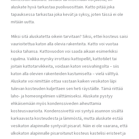
aluskate hyvä tarkastaa puolivuosittain. Katto pitää joka
tapauksessa tarkastaa joka kevät ja syksy, joten tässä ei ole
mitään uutta.
Miksi sitä aluskatetta oikein tarvitaan? Siksi, ettei kosteus saisi
vaurioitettua katon alla olevia rakenteita. Katto voi vuotaa
koska tahansa. Kattovuodon voi saada aikaan esimerkiksi
rajuilma. Vaikka myrsky irrottaisi kattopellit, kattotiilet tai
joitain kattotarvikkeita, voidaan katon vesivahingolta – siis
katon alla olevien rakenteiden kastumiselta – vielä välttyä.
Aluskate voi nimittäin ottaa vastaan kaiken vesikaton läpi
tulevan kosteuden kuljettaen sen heti räystäille. Tämä riittää
laho- ja homeongelmien välttämiseksi. Aluskate pystyy
ehkäisemään myös kondenssiveden aiheuttamia
kosteusvaurioita. Kondenssivettä voi syntyä asunnon sisältä
karkaavasta kosteudesta ja lämmöstä, mutta aluskate estää
vesikaton alapinnalle syntyvät pisarat. Näin ei ole vaarana, että
ulkokaton alapinnalle pisaroitunut kosteus kastelisi eristeet ja