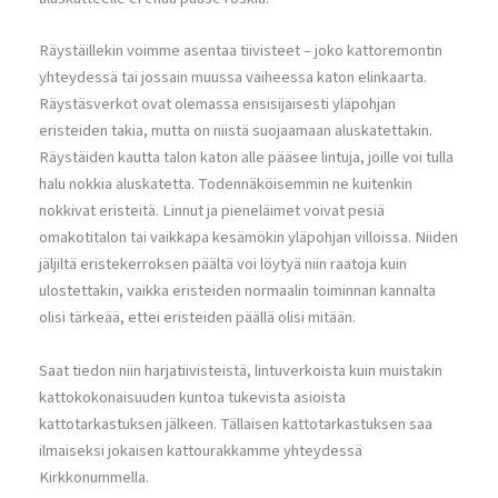
Räystäillekin voimme asentaa tiivisteet – joko kattoremontin
yhteydessä tai jossain muussa vaiheessa katon elinkaarta.
Räystäsverkot ovat olemassa ensisijaisesti yläpohjan
eristeiden takia, mutta on niistä suojaamaan aluskatettakin.
Räystäiden kautta talon katon alle pääsee lintuja, joille voi tulla
halu nokkia aluskatetta. Todennäköisemmin ne kuitenkin
nokkivat eristeitä. Linnut ja pieneläimet voivat pesiä
omakotitalon tai vaikkapa kesämökin yläpohjan villoissa. Niiden
jäljiltä eristekerroksen päältä voi löytyä niin raatoja kuin
ulostettakin, vaikka eristeiden normaalin toiminnan kannalta
olisi tärkeää, ettei eristeiden päällä olisi mitään.
Saat tiedon niin harjatiivisteistä, lintuverkoista kuin muistakin
kattokokonaisuuden kuntoa tukevista asioista
kattotarkastuksen jälkeen. Tällaisen kattotarkastuksen saa
ilmaiseksi jokaisen kattourakkamme yhteydessä
Kirkkonummella.