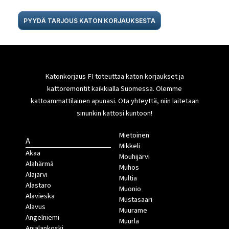
PYYDÄ TARJOUS KATON KORJAUKSESTA
Katonkorjaus FI toteuttaa katon korjaukset ja
kattoremontit kaikkialla Suomessa. Olemme
kattoammattilainen apunasi. Ota yhteyttä, niin laitetaan
sinunkin kattosi kuntoon!
Mietoinen
A
Mikkeli
Akaa
Mouhijärvi
Alahärmä
Muhos
Alajärvi
Multia
Alastaro
Muonio
Alavieska
Mustasaari
Alavus
Muurame
Angelniemi
Muurla
Anjalankoski