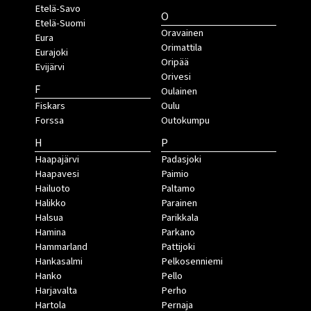
Etelä-Savo
O
Etelä-Suomi
Oravainen
Eura
Orimattila
Eurajoki
Oripää
Evijärvi
Orivesi
F
Oulainen
Fiskars
Oulu
Forssa
Outokumpu
H
P
Haapajärvi
Padasjoki
Haapavesi
Paimio
Hailuoto
Paltamo
Halikko
Parainen
Halsua
Parikkala
Hamina
Parkano
Hammarland
Pattijoki
Hankasalmi
Pelkosenniemi
Hanko
Pello
Harjavalta
Perho
Hartola
Pernaja