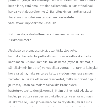
peltikattojen ja huopakattojen aluskatteiden tiimoilta – samoin
kuin siihen, että omakotitalon tai kesämökin kattotöistä voi
hakea kotitalousvähennystä. Rahoituskin on haettavissasi.
Joustavan rahoituksen tarjoaminen on luotetun
yhteistyökumppanimme vastuulla.
Kattovuoto ja aluskatteen asentaminen tai uusiminen
Kirkkonummella
Aluskate on olemassa siksi, ettei tiilikattovuoto,
huopakattovuoto tai peltikattovuoto saisi kattorakenteita
kastumaan Kirkkonummella. Kaikki katot (myös uusimmat ja
säntillisimmin hoidetut) voivat alkaa vuotaa – ei tarvita kuin yksi
kova rajuilma, mikä runtelee kattoa vieden mennessään sen
tiiviyden. Aluskate ottaa vastaan vedet, mitkä vuotavat piipun
juuresta, katon saumoista tai vaikka irronneiden
kattoturvatuotteiden jälkeensä jättämistä rei’istä. Aluskate
kuuluu pingottaa sen verran piukalle, ettei vesi jää asumaan
aluskatteelle, vaan jatkaa matkaansa räystäille, eli siis ulos.