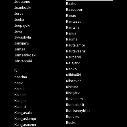
Joutseno
Raahe
Juankoski
Raasepori
Jurva
Raisio
Juuka
Rantasalmi
Juupajoki
Rantsila
Juva
Ranua
Jyväskylä
Rauma
Jämijärvi
Rautalampi
Jämsä
Rautavaara
Jämsänkoski
Rautjärvi
Järvenpää
Reisjärvi
Renko
K
Riihimäki
Kaarina
Riistavesi
Kaavi
Ristiina
Kainuu
Ristijärvi
Kajaani
Rovaniemi
Kalajoki
Ruokolahti
Kalanti
Ruotsinpyhtää
Kangasala
Ruovesi
Kangaslampi
Rusko
Kangasniemi