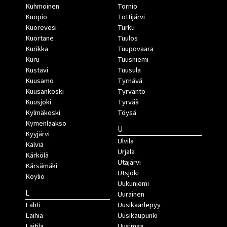
Kuhmoinen
Tornio
Kuopio
Tottijärvi
Kuorevesi
Turku
Kuortane
Tuulos
Kurikka
Tuupovaara
Kuru
Tuusniemi
Kustavi
Tuusula
Kuusamo
Tyrnävä
Kuusankoski
Tyrväntö
Kuusjoki
Tyrvää
Kylmäkoski
Töysä
Kymenlaakso
U
Kyyjärvi
Ulvila
Kälviä
Urjala
Kärkölä
Utajärvi
Kärsämäki
Utsjoki
Köyliö
Uukuniemi
L
Uurainen
Lahti
Uusikaarlepyy
Laihia
Uusikaupunki
Laitila
Uusimaa