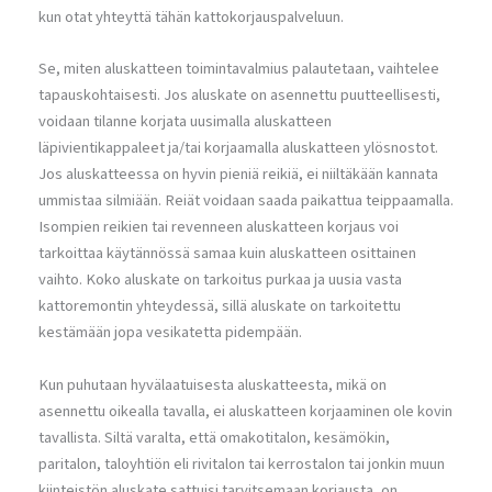
kun otat yhteyttä tähän kattokorjauspalveluun.
Se, miten aluskatteen toimintavalmius palautetaan, vaihtelee
tapauskohtaisesti. Jos aluskate on asennettu puutteellisesti,
voidaan tilanne korjata uusimalla aluskatteen
läpivientikappaleet ja/tai korjaamalla aluskatteen ylösnostot.
Jos aluskatteessa on hyvin pieniä reikiä, ei niiltäkään kannata
ummistaa silmiään. Reiät voidaan saada paikattua teippaamalla.
Isompien reikien tai revenneen aluskatteen korjaus voi
tarkoittaa käytännössä samaa kuin aluskatteen osittainen
vaihto. Koko aluskate on tarkoitus purkaa ja uusia vasta
kattoremontin yhteydessä, sillä aluskate on tarkoitettu
kestämään jopa vesikatetta pidempään.
Kun puhutaan hyvälaatuisesta aluskatteesta, mikä on
asennettu oikealla tavalla, ei aluskatteen korjaaminen ole kovin
tavallista. Siltä varalta, että omakotitalon, kesämökin,
paritalon, taloyhtiön eli rivitalon tai kerrostalon tai jonkin muun
kiinteistön aluskate sattuisi tarvitsemaan korjausta, on