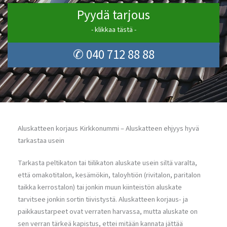
Pyydä tarjous
- klikkaa tästä -
✆ 040 712 88 88
Aluskatteen korjaus Kirkkonummi – Aluskatteen ehjyys hyvä
tarkastaa usein
Tarkasta peltikaton tai tiilikaton aluskate usein siltä varalta,
että omakotitalon, kesämökin, taloyhtiön (rivitalon, paritalon
taikka kerrostalon) tai jonkin muun kiinteistön aluskate
tarvitsee jonkin sortin tiivistystä. Aluskatteen korjaus- ja
paikkaustarpeet ovat verraten harvassa, mutta aluskate on
sen verran tärkeä kapistus, ettei mitään kannata jättää