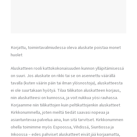
Korjattu, toimintavalmiudessa oleva aluskate poistaa monet
huolet
Aluskatteen rooli kattokokonaisuuden kunnon ylläpitämisessä
on suuri. Jos aluskate on rikki tai se on asennettu väärällä
tavalla (kuten väärin päin tai ilman ylösnostoja), aluskatteesta
ei ole suurtakaan hyötyä. Tilaa tiilikaton aluskatteen korjaus,
niin aluskatteesi on kunnossa, ja voit nukkua yösi rauhassa.
Korjaamme niin tiilikattojen kuin peltikattojenkin aluskatteet
Kirkkonummella, joten meiltä tiedät saavasi nopeaa ja
asiantuntevaa palvelua aina, kun sitä tarvitset. Kirkkonummen
ohella toimimme myös Espoossa, Vihdissä, Siuntiossa ja
Inkoossa – edes pahviset aluskatteet eivät jää korjaamatta,