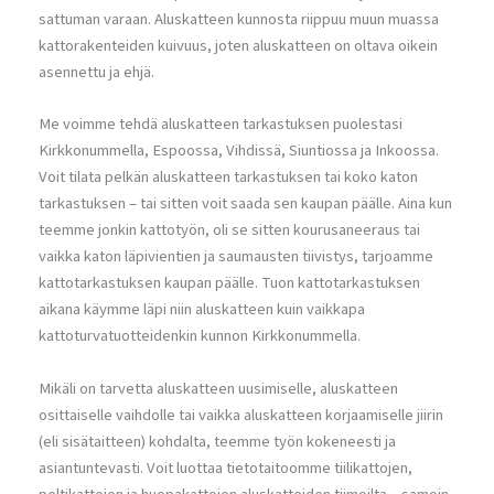
sattuman varaan. Aluskatteen kunnosta riippuu muun muassa
kattorakenteiden kuivuus, joten aluskatteen on oltava oikein
asennettu ja ehjä.
Me voimme tehdä aluskatteen tarkastuksen puolestasi
Kirkkonummella, Espoossa, Vihdissä, Siuntiossa ja Inkoossa.
Voit tilata pelkän aluskatteen tarkastuksen tai koko katon
tarkastuksen – tai sitten voit saada sen kaupan päälle. Aina kun
teemme jonkin kattotyön, oli se sitten kourusaneeraus tai
vaikka katon läpivientien ja saumausten tiivistys, tarjoamme
kattotarkastuksen kaupan päälle. Tuon kattotarkastuksen
aikana käymme läpi niin aluskatteen kuin vaikkapa
kattoturvatuotteidenkin kunnon Kirkkonummella.
Mikäli on tarvetta aluskatteen uusimiselle, aluskatteen
osittaiselle vaihdolle tai vaikka aluskatteen korjaamiselle jiirin
(eli sisätaitteen) kohdalta, teemme työn kokeneesti ja
asiantuntevasti. Voit luottaa tietotaitoomme tiilikattojen,