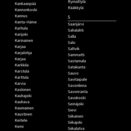
Rymättylä
Kankaanpää
Rääkkylä
Kannonkoski
Kannus
S
Kanta-Häme
Saarijärvi
Karhula
Sahalahti
Karijoki
Salla
Karinainen
Salo
Karjaa
Saltvik
Karjalohja
Sammatti
Karjaa
Sastamala
Karkkila
Satakunta
Karstula
Sauvo
Karttula
Savitaipale
Karvia
Savonlinna
Kaskinen
Savonranta
Kauhajoki
Savukoski
Kauhava
Seinäjoki
Kauniainen
Sievi
Kaustinen
Siikainen
Keitele
Siikajoki
Kemi
Siikalatva