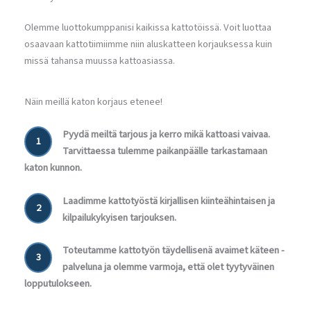
Olemme luottokumppanisi kaikissa kattotöissä. Voit luottaa
osaavaan kattotiimiimme niin aluskatteen korjauksessa kuin
missä tahansa muussa kattoasiassa.
Näin meillä katon korjaus etenee!
Pyydä meiltä tarjous ja kerro mikä kattoasi vaivaa.
1
Tarvittaessa tulemme paikanpäälle tarkastamaan
katon kunnon.
Laadimme kattotyöstä kirjallisen kiinteähintaisen ja
2
kilpailukykyisen tarjouksen.
Toteutamme kattotyön täydellisenä avaimet käteen -
3
palveluna ja olemme varmoja, että olet tyytyväinen
lopputulokseen.