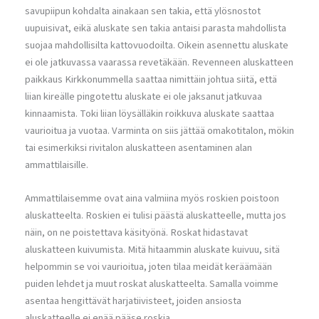
savupiipun kohdalta ainakaan sen takia, että ylösnostot
uupuisivat, eikä aluskate sen takia antaisi parasta mahdollista
suojaa mahdollisilta kattovuodoilta. Oikein asennettu aluskate
ei ole jatkuvassa vaarassa revetäkään. Revenneen aluskatteen
paikkaus Kirkkonummella saattaa nimittäin johtua siitä, että
liian kireälle pingotettu aluskate ei ole jaksanut jatkuvaa
kinnaamista. Toki liian löysälläkin roikkuva aluskate saattaa
vaurioitua ja vuotaa. Varminta on siis jättää omakotitalon, mökin
tai esimerkiksi rivitalon aluskatteen asentaminen alan
ammattilaisille.
Ammattilaisemme ovat aina valmiina myös roskien poistoon
aluskatteelta. Roskien ei tulisi päästä aluskatteelle, mutta jos
näin, on ne poistettava käsityönä. Roskat hidastavat
aluskatteen kuivumista. Mitä hitaammin aluskate kuivuu, sitä
helpommin se voi vaurioitua, joten tilaa meidät keräämään
puiden lehdet ja muut roskat aluskatteelta. Samalla voimme
asentaa hengittävät harjatiivisteet, joiden ansiosta
aluskatteelle ei enää pääse roskia.