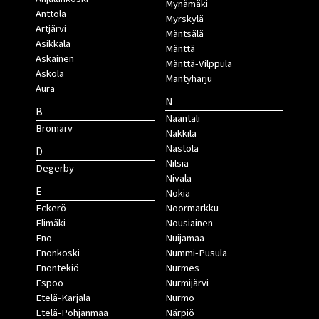
Mynämäki
Anttola
Myrskylä
Artjärvi
Mäntsälä
Asikkala
Mänttä
Askainen
Mänttä-Vilppula
Askola
Mäntyharju
Aura
N
B
Naantali
Bromarv
Nakkila
Nastola
D
Nilsiä
Degerby
Nivala
E
Nokia
Eckerö
Noormarkku
Elimäki
Nousiainen
Eno
Nuijamaa
Enonkoski
Nummi-Pusula
Enontekiö
Nurmes
Espoo
Nurmijärvi
Etelä-Karjala
Nurmo
Etelä-Pohjanmaa
Närpiö