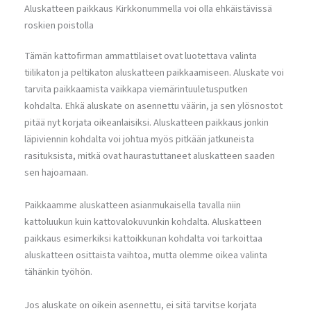
Aluskatteen paikkaus Kirkkonummella voi olla ehkäistävissä
roskien poistolla
Tämän kattofirman ammattilaiset ovat luotettava valinta
tiilikaton ja peltikaton aluskatteen paikkaamiseen. Aluskate voi
tarvita paikkaamista vaikkapa viemärintuuletusputken
kohdalta. Ehkä aluskate on asennettu väärin, ja sen ylösnostot
pitää nyt korjata oikeanlaisiksi. Aluskatteen paikkaus jonkin
läpiviennin kohdalta voi johtua myös pitkään jatkuneista
rasituksista, mitkä ovat haurastuttaneet aluskatteen saaden
sen hajoamaan.
Paikkaamme aluskatteen asianmukaisella tavalla niin
kattoluukun kuin kattovalokuvunkin kohdalta. Aluskatteen
paikkaus esimerkiksi kattoikkunan kohdalta voi tarkoittaa
aluskatteen osittaista vaihtoa, mutta olemme oikea valinta
tähänkin työhön.
Jos aluskate on oikein asennettu, ei sitä tarvitse korjata