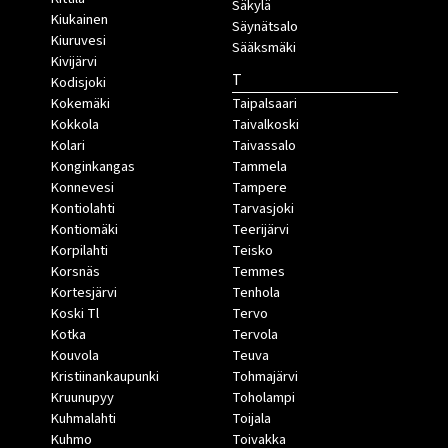
Säkylä
Kiukainen
Säynätsalo
Kiuruvesi
Sääksmäki
Kivijärvi
T
Kodisjoki
Kokemäki
Taipalsaari
Kokkola
Taivalkoski
Kolari
Taivassalo
Konginkangas
Tammela
Konnevesi
Tampere
Kontiolahti
Tarvasjoki
Kontiomäki
Teerijärvi
Korpilahti
Teisko
Korsnäs
Temmes
Kortesjärvi
Tenhola
Koski Tl
Tervo
Kotka
Tervola
Kouvola
Teuva
Kristiinankaupunki
Tohmajärvi
Kruunupyy
Toholampi
Kuhmalahti
Toijala
Kuhmo
Toivakka