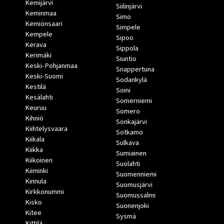
Kemijärvi
Siilinjärvi
Keminmaa
Simo
Kemiönsaari
Simpele
Kempele
Sipoo
Kerava
Sippola
Kerimäki
Siuntio
Keski-Pohjanmaa
Snappertuna
Keski-Suomi
Sodankylä
Kestilä
Soini
Kesälahti
Somerniemi
Keuruu
Somero
Kihniö
Sonkajärvi
Kiihtelysvaara
Sotkamo
Kiikala
Sulkava
Kiikka
Sumiainen
Kiikoinen
Suolahti
Kiiminki
Suomenniemi
Kinnula
Suomusjärvi
Kirkkonummi
Suomussalmi
Kisko
Suonenjoki
Kitee
Sysmä
Kittilä