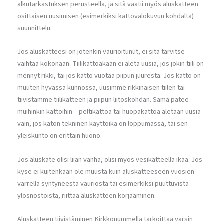
alkutarkastuksen perusteella, ja sitä vaatii myös aluskatteen
osittaisen uusimisen (esimerkiksi kattovalokuvun kohdalta)
suunnittelu.
Jos aluskatteesi on jotenkin vaurioitunut, ei sitä tarvitse
vaihtaa kokonaan. Tiilikattoakaan ei aleta uusia, jos jokin tiili on
mennyt rikki, tai jos katto vuotaa piipun juuresta. Jos katto on
muuten hyvässä kunnossa, uusimme rikkinäisen tiilen tai
tiivistämme tiilikatteen ja piipun liitoskohdan. Sama pätee
muihinkin kattoihin – peltikattoa tai huopakattoa aletaan uusia
vain, jos katon tekninen käyttöikä on loppumassa, tai sen
yleiskunto on erittäin huono.
Jos aluskate olisi liian vanha, olisi myös vesikatteella ikää. Jos
kyse ei kuitenkaan ole muusta kuin aluskatteeseen vuosien
varrella syntyneestä vauriosta tai esimerkiksi puuttuvista
ylösnostoista, riittää aluskatteen korjaaminen.
Aluskatteen tiivistäminen Kirkkonummella tarkoittaa varsin