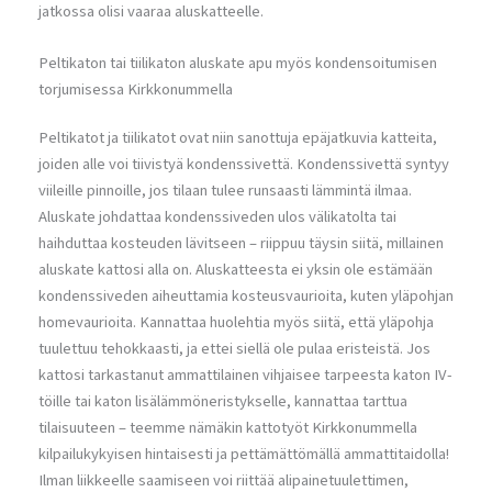
jatkossa olisi vaaraa aluskatteelle.
Peltikaton tai tiilikaton aluskate apu myös kondensoitumisen
torjumisessa Kirkkonummella
Peltikatot ja tiilikatot ovat niin sanottuja epäjatkuvia katteita,
joiden alle voi tiivistyä kondenssivettä. Kondenssivettä syntyy
viileille pinnoille, jos tilaan tulee runsaasti lämmintä ilmaa.
Aluskate johdattaa kondenssiveden ulos välikatolta tai
haihduttaa kosteuden lävitseen – riippuu täysin siitä, millainen
aluskate kattosi alla on. Aluskatteesta ei yksin ole estämään
kondenssiveden aiheuttamia kosteusvaurioita, kuten yläpohjan
homevaurioita. Kannattaa huolehtia myös siitä, että yläpohja
tuulettuu tehokkaasti, ja ettei siellä ole pulaa eristeistä. Jos
kattosi tarkastanut ammattilainen vihjaisee tarpeesta katon IV-
töille tai katon lisälämmöneristykselle, kannattaa tarttua
tilaisuuteen – teemme nämäkin kattotyöt Kirkkonummella
kilpailukykyisen hintaisesti ja pettämättömällä ammattitaidolla!
Ilman liikkeelle saamiseen voi riittää alipainetuulettimen,