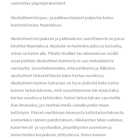
vaurioittaa yläpohjarakenteet.
Aluskatteen korjaus- ja paikkaustarpeet paljastaa katon
kuntotarkastus Naantalissa
Aluskatteen korjauksen ja paikkauksen suorittamista on paras
kiirehtiä Naantalissa. Aluskate on kuitenkin piilossa katseilta,
onhan se katon alla. Pihalta tiiraillen tai rakennuksen sisällä
asiaa pohtien aluskatteen kunnosta ei saa minkäänlaista
varmuutta. Suosittelemmekin, että peltikaton ja tiilikaton
aluskatteet tarkastettaisiin kaksi kertaa vuodessa.
Aluskatteen kunnon tarkastus on hyvä yhdistää koko katon
kunnon tarkastukseen, mitä suosittelemme niin ikään kaksi
kertaa vuodessa tehtäväksi. Katon tarkastuksen saa meiltä
ihan ilmaiseksi, jos teettää meillä samalla jonkin muun
kattotyön. Pääset nauttimaan ilmaisesta kattotarkastuksesta
esimerkiksi rännien puhdistuksen, rikkinäisten tiilien vaihdon,
katon kevät- ja syyshuollon, jiiripellitysten uusimisen ja
lumiesteiden korjauksen yhteydessä. Katon kunnon