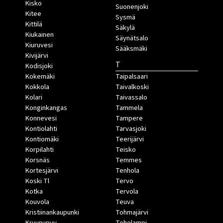
Kisko
Suonenjoki
Kitee
Sysmä
Kittilä
Säkylä
Kiukainen
Säynätsalo
Kiuruvesi
Sääksmäki
Kivijärvi
T
Kodisjoki
Kokemäki
Taipalsaari
Kokkola
Taivalkoski
Kolari
Taivassalo
Konginkangas
Tammela
Konnevesi
Tampere
Kontiolahti
Tarvasjoki
Kontiomäki
Teerijärvi
Korpilahti
Teisko
Korsnäs
Temmes
Kortesjärvi
Tenhola
Koski Tl
Tervo
Kotka
Tervola
Kouvola
Teuva
Kristiinankaupunki
Tohmajärvi
Kruunupyy
Toholampi