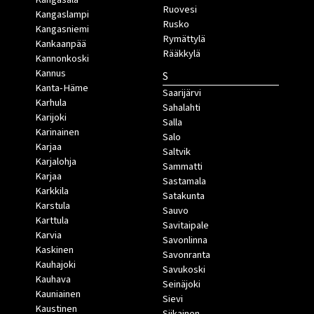
Ruovesi
Kangaslampi
Rusko
Kangasniemi
Rymättylä
Kankaanpää
Rääkkylä
Kannonkoski
Kannus
S
Kanta-Häme
Saarijärvi
Karhula
Sahalahti
Karijoki
Salla
Karinainen
Salo
Karjaa
Saltvik
Karjalohja
Sammatti
Karjaa
Sastamala
Karkkila
Satakunta
Karstula
Sauvo
Karttula
Savitaipale
Karvia
Savonlinna
Kaskinen
Savonranta
Kauhajoki
Savukoski
Kauhava
Seinäjoki
Kauniainen
Sievi
Kaustinen
Siikainen