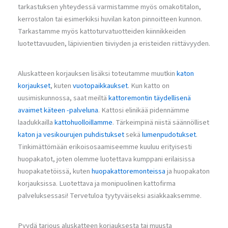
tarkastuksen yhteydessä varmistamme myös omakotitalon,
kerrostalon tai esimerkiksi huvilan katon pinnoitteen kunnon.
Tarkastamme myös kattoturvatuotteiden kiinnikkeiden
luotettavuuden, läpivientien tiiviyden ja eristeiden riittävyyden.
Aluskatteen korjauksen lisäksi toteutamme muutkin
katon
korjaukset
, kuten
vuotopaikkaukset
. Kun katto on
uusimiskunnossa, saat meiltä
kattoremontin täydellisenä
avaimet käteen -palveluna
. Kattosi elinikää pidennämme
laadukkailla
kattohuolloillamme
. Tärkeimpinä niistä säännölliset
katon ja vesikourujen puhdistukset
sekä
lumenpudotukset
.
Tinkimättömään erikoisosaamiseemme kuuluu erityisesti
huopakatot, joten olemme luotettava kumppani erilaisissa
huopakatetöissä, kuten
huopakattoremonteissa
ja huopakaton
korjauksissa. Luotettava ja monipuolinen kattofirma
palveluksessasi! Tervetuloa tyytyväiseksi asiakkaaksemme.
Pyydä tarjous aluskatteen korjauksesta tai muusta