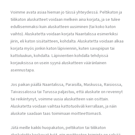
Voimme avata asiaa hieman jo tässä yhteydessä. Peltikaton ja
tiilikaton aluskatteet voidaan melkein aina korjata, ja se tulee
edullisemmaksi kuin aluskatteen uusiminen (tai koko katon
vaihto). Aluskatetta voidaan korjata Naantalissa esimerkiksi
jiirin, eli katon sisätaitteen, kohdalta. Aluskatetta voidaan alkaa
korjata myös jonkin katon läpiviennin, kuten savupiipun tai
kattoluukun, kohdalta. Läpivientien kohdalla tehdyissä
korjauksissa on usein syynä aluskatteen vääränlainen
asennustapa.
Jos paikan päällä Naantalissa, Paraisilla, Maskussa, Raisiossa,
Taivassalossa tai Turussa paljastuu, että aluskate on revennyt
tai reikiintynyt, voimme uusia aluskatteen vain osittain.
Aluskatetta voidaan vaihtaa kattotuoliväli kerrallaan, ja näin
aluskate saadaan taas toimimaan moitteettomasti.
Jätä meille kaikki huopakaton, peltikaton tai tiilikaton
aluskatetta koskevat työt, niin moitteeton toiminta on selvää