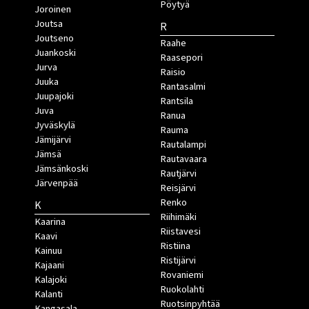
Pöytyä
Joroinen
Joutsa
R
Joutseno
Raahe
Juankoski
Raasepori
Jurva
Raisio
Juuka
Rantasalmi
Juupajoki
Rantsila
Juva
Ranua
Jyväskylä
Rauma
Jämijärvi
Rautalampi
Jämsä
Rautavaara
Jämsänkoski
Rautjärvi
Järvenpää
Reisjärvi
Renko
K
Riihimäki
Kaarina
Riistavesi
Kaavi
Ristiina
Kainuu
Ristijärvi
Kajaani
Rovaniemi
Kalajoki
Ruokolahti
Kalanti
Ruotsinpyhtää
Kangasala