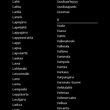
Lahti
Uusikaarlepyy
Laihia
Uusikaupunki
Laitila
Uusimaa
Lammi
V
Lapinjärvi
Vaala
Lapinlahti
Vaasa
Lappajärvi
Vahto
Lappeenranta
Valkeakoski
Lappi
Valkeala
Lapua
Valtimo
Lapväärtti
Vammala
Laukaa
Vampula
Lavia
Vantaa
Lehtimäki
Varkaus
Leivonmäki
Varpaisjärvi
Lemi
Varsinais-Suomi
Lemu
Vehkalahti
Lempäälä
Vehmaa
Leppävirta
Vehmersalmi
Lestijärvi
Velkua
Lieksa
Vesanto
Lieto