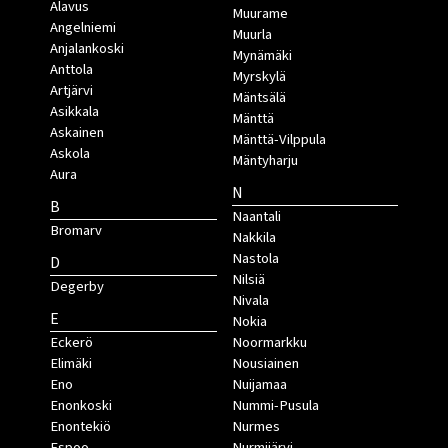
Alavus
Muurame
Angelniemi
Muurla
Anjalankoski
Mynämäki
Anttola
Myrskylä
Artjärvi
Mäntsälä
Asikkala
Mänttä
Askainen
Mänttä-Vilppula
Askola
Mäntyharju
Aura
N
B
Naantali
Bromarv
Nakkila
Nastola
D
Nilsiä
Degerby
Nivala
E
Nokia
Eckerö
Noormarkku
Elimäki
Nousiainen
Eno
Nuijamaa
Enonkoski
Nummi-Pusula
Enontekiö
Nurmes
Espoo
Nurmijärvi