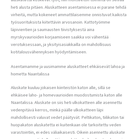
heti alusta pitäen. Aluskatteen asentamisessa ei parane tehdä
virheitä, mutta kokeneet ammattilaisemme onnistuvat kaikista
työsuorituksista kiitettävin arvosanoin. Kattotyömme
läpivientien ja saumausten tiivistyksestä aina
myrskyvaurioiden korjaamiseen saakka voi vähentää
verotuksessaan, ja yksityisasiakkailla on mahdollisuus
kotitalousvähennyksen hyödyntämiseen.
Asentamamme ja uusimamme aluskatteet ehkäisevät lahoa ja
hometta Naantalissa
Aluskate kuuluu jokaisen kiinteistön katon alle, sillä se
ehkäisee laho- ja homevaurioiden muodostumista katon alle
Naantalissa. Aluskate on siis heti ulkokatteen alle asennettu
vedenpitävä kerros, minkä päälle ulkokatteen läpi
mahdollisesti valuvat vedet päätyvät. Peltikaton, tiilikaton tai
huopakaton aluskatetta ei kuitenkaan ole tarkoitettu veden
varastointiin, ei edes väliaikaisesti. Oikein asennettu aluskate