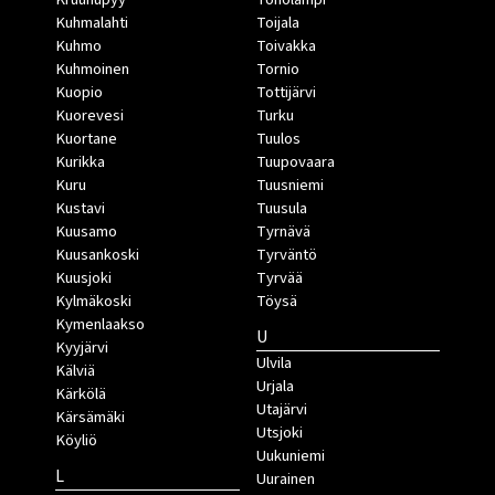
Kuhmalahti
Toijala
Kuhmo
Toivakka
Kuhmoinen
Tornio
Kuopio
Tottijärvi
Kuorevesi
Turku
Kuortane
Tuulos
Kurikka
Tuupovaara
Kuru
Tuusniemi
Kustavi
Tuusula
Kuusamo
Tyrnävä
Kuusankoski
Tyrväntö
Kuusjoki
Tyrvää
Kylmäkoski
Töysä
Kymenlaakso
U
Kyyjärvi
Ulvila
Kälviä
Urjala
Kärkölä
Utajärvi
Kärsämäki
Utsjoki
Köyliö
Uukuniemi
L
Uurainen