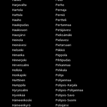
Harjavalta
Perho
Hartola
Pernaja
Hattula
Perniö
Hauho
Pertteli
Haukipudas
Pertunmaa
Haukivuori
Petäjävesi
Hausjärvi
Pieksämäki
Heinola
Pielavesi
Heinävesi
Pietarsaari
Helsinki
Piikkiö
Himanka
Piippola
Hinnerjoki
Pihtipudas
Hirvensalmi
Pirkanmaa
Hollola
Pirkkala
Honkajoki
Pohja
Huittinen
Pohjanmaa
Humppila
Pohjois-Karjala
Hyrynsalmi
Pohjois-Pohjanmaa
Hyvinkää
Pohjois-Savo
Hämeenkoski
Pohjois-Suomi
Hämeenkyrö
Polvijärvi