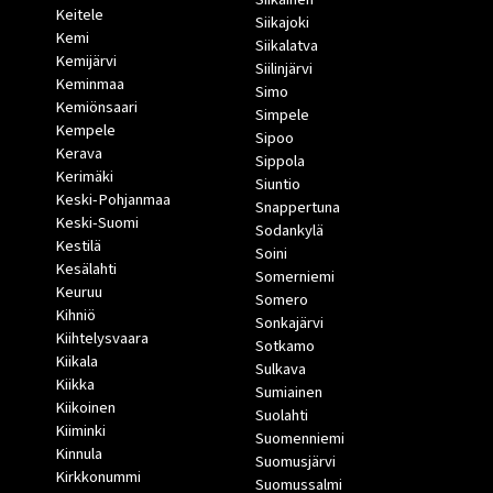
Keitele
Siikajoki
Kemi
Siikalatva
Kemijärvi
Siilinjärvi
Keminmaa
Simo
Kemiönsaari
Simpele
Kempele
Sipoo
Kerava
Sippola
Kerimäki
Siuntio
Keski-Pohjanmaa
Snappertuna
Keski-Suomi
Sodankylä
Kestilä
Soini
Kesälahti
Somerniemi
Keuruu
Somero
Kihniö
Sonkajärvi
Kiihtelysvaara
Sotkamo
Kiikala
Sulkava
Kiikka
Sumiainen
Kiikoinen
Suolahti
Kiiminki
Suomenniemi
Kinnula
Suomusjärvi
Kirkkonummi
Suomussalmi