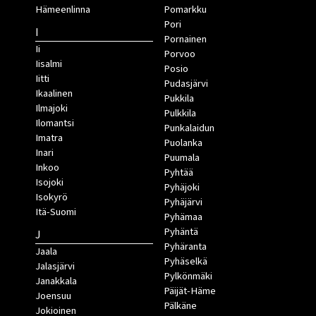
Hämeenlinna
Pomarkku
Pori
I
Pornainen
Ii
Porvoo
Iisalmi
Posio
Iitti
Pudasjärvi
Ikaalinen
Pukkila
Ilmajoki
Pulkkila
Ilomantsi
Punkalaidun
Imatra
Puolanka
Inari
Puumala
Inkoo
Pyhtää
Isojoki
Pyhäjoki
Isokyrö
Pyhäjärvi
Itä-Suomi
Pyhämaa
Pyhäntä
J
Pyhäranta
Jaala
Pyhäselkä
Jalasjärvi
Pylkönmäki
Janakkala
Päijät-Häme
Joensuu
Pälkäne
Jokioinen