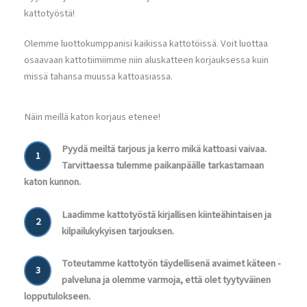
kattotyöstä!
Olemme luottokumppanisi kaikissa kattotöissä. Voit luottaa
osaavaan kattotiimiimme niin aluskatteen korjauksessa kuin
missä tahansa muussa kattoasiassa.
Näin meillä katon korjaus etenee!
Pyydä meiltä tarjous ja kerro mikä kattoasi vaivaa.
1
Tarvittaessa tulemme paikanpäälle tarkastamaan
katon kunnon.
Laadimme kattotyöstä kirjallisen kiinteähintaisen ja
2
kilpailukykyisen tarjouksen.
Toteutamme kattotyön täydellisenä avaimet käteen -
3
palveluna ja olemme varmoja, että olet tyytyväinen
lopputulokseen.