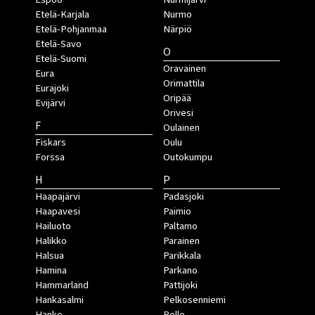
Etelä-Karjala
Nurmo
Etelä-Pohjanmaa
Närpiö
Etelä-Savo
O
Etelä-Suomi
Oravainen
Eura
Orimattila
Eurajoki
Oripää
Evijärvi
Orivesi
F
Oulainen
Fiskars
Oulu
Forssa
Outokumpu
H
P
Haapajärvi
Padasjoki
Haapavesi
Paimio
Hailuoto
Paltamo
Halikko
Parainen
Halsua
Parikkala
Hamina
Parkano
Hammarland
Pattijoki
Hankasalmi
Pelkosenniemi
Hanko
Pello