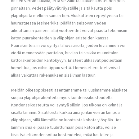
on sen verran tiukalla, että se valuttaa kaiken kosteuden pois
pinnaltaan. Vedet päätyvät räystäille ja sitä kautta pois
yläpohjasta melkein saman tien. Aluskatteen repeytyessä tai
haurastuessa (esimerkiksi päällään seisovan veden
aiheuttaman paineen alla) vuotovedet voivat päästä tekemisiin
katon puurakenteiden ja yläpohjan eristeiden kanssa.
Puurakenteisiin voi syntyä lahovaurioita, joiden leviäminen voi
viedä mennessään paritalon, huvilan tai vaikka muumitalon
kattorakenteiden kantokyvyn. Eristeet uhkaavat puolestaan
homehtua, jos niihin tippuu vettä. Homeiset eristeet voivat
alkaa vaikuttaa rakennuksen sisäilman laatuun.
Meidän oikeaoppisesti asentamamme tai uusimamme aluskate
suojaa yläpohjarakenteita myös kondenssikosteudelta.
Kondenssikosteutta voi syntyä silloin, jos ulkona on kylmä ja
sisällä lämmin. Sisätiloista karkaa aina jonkin verran lämpöä
yläpohjaan, sillä lämmölle on luontaista kohota ylöspäin. Jos
lämmin ilma ei pääse tuulettumaan pois katon alta, voi se
tiivistyä eli kondensoitua kosteudeksi, mikä kastelee ja