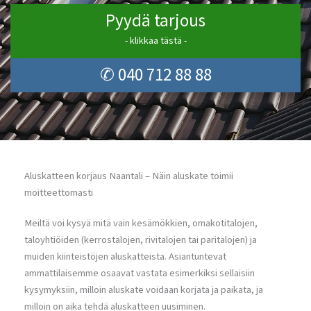
Pyydä tarjous
- klikkaa tästä -
✆ 040 712 88 88
Aluskatteen korjaus Naantali – Näin aluskate toimii
moitteettomasti
Meiltä voi kysyä mitä vain kesämökkien, omakotitalojen,
taloyhtiöiden (kerrostalojen, rivitalojen tai paritalojen) ja
muiden kiinteistöjen aluskatteista. Asiantuntevat
ammattilaisemme osaavat vastata esimerkiksi sellaisiin
kysymyksiin, milloin aluskate voidaan korjata ja paikata, ja
milloin on aika tehdä aluskatteen uusiminen.