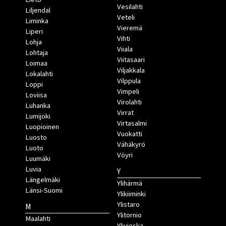
Vesilahti
Liljendal
Veteli
Liminka
Vieremä
Liperi
Vihti
Lohja
Viiala
Lohtaja
Viitasaari
Loimaa
Viljakkala
Lokalahti
Vilppula
Loppi
Vimpeli
Loviisa
Virolahti
Luhanka
Virrat
Lumijoki
Virtasalmi
Luopioinen
Vuokatti
Luosto
Vähäkyrö
Luoto
Vöyri
Luumäki
Luvia
Y
Längelmäki
Ylihärmä
Länsi-Suomi
Ylikiiminki
Ylistaro
M
Ylitornio
Maalahti
Ylivieska