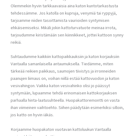
Olemmekin hyvin tarkkaavaisia aina katon kuntotarkastusta
tehdessämme. Jos katolla on kupruja, venymiä tai ryppyjä,
tarjoamme niiden tasoittamista vaurioiden syntymisen
ehkäisemiseksi. Mikäli jokin kattoturvatuote meinaa irrota,
tarjoudumme kiristämään sen kiinnikkeet, jottei kattoon synny
reikiä.
Suhtaudumme kaikkiin kattopaikkauksiin ja katon korjauksiin
Vantaalla samanlaisella antaumuksella. Tiedämme, miten
tärkeää reikien paikkaus, saumojen tiivistys ja irronneiden
paanujen liimaus on, voihan niillä estää kattovuodon ja katon
vesivahingon. Vaikka katon vesivahinko olisi jo päässyt
syntymään, lupaamme tehdä erinomaisen kattokorjauksen
parhaalla hinta-laatusuhteella. Huopakattoremontti on vasta
ihan viimeinen vaihtoehto. Siihen päädytään esimerkiksi silloin,
jos katto on hyvin iäkäs.
Korjaamme huopakaton vuotavan kattoluukun Vantaalla