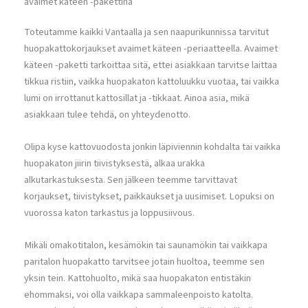
avaimet käteen -pakettina
Toteutamme kaikki Vantaalla ja sen naapurikunnissa tarvitut
huopakattokorjaukset avaimet käteen -periaatteella. Avaimet
käteen -paketti tarkoittaa sitä, ettei asiakkaan tarvitse laittaa
tikkua ristiin, vaikka huopakaton kattoluukku vuotaa, tai vaikka
lumi on irrottanut kattosillat ja -tikkaat. Ainoa asia, mikä
asiakkaan tulee tehdä, on yhteydenotto.
Olipa kyse kattovuodosta jonkin läpiviennin kohdalta tai vaikka
huopakaton jiirin tiivistyksestä, alkaa urakka
alkutarkastuksesta. Sen jälkeen teemme tarvittavat
korjaukset, tiivistykset, paikkaukset ja uusimiset. Lopuksi on
vuorossa katon tarkastus ja loppusiivous.
Mikäli omakotitalon, kesämökin tai saunamökin tai vaikkapa
paritalon huopakatto tarvitsee jotain huoltoa, teemme sen
yksin tein. Kattohuolto, mikä saa huopakaton entistäkin
ehommaksi, voi olla vaikkapa sammaleenpoisto katolta.