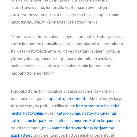
Jos kaikki läpiviennit ovat tiiviitä, voi syyllinen olla jokin
repsottava sauma, lumen alla vuotamaan ruvennut jiiri,
katteeseen syntynyt reikä tai halkeama tai vaikkapa irronnut
kattoturvatuote, mikä on jättänyt kattoon reikiä.
Teemme asiantuntemuksella myös isommat kattokorjaukset,
kuten kaatuneen puun alle jääneen huopakaton kunnostuksen.
Kaikista kattotöistämme voi hakea kotitalousvähennystä, ja
yhteistyökumppanimme tarjoaman rahoituksen avulla voi
maksaa osissa niin katon paikkauksen kuin kokonaisen
huopakattoremontinkin.
Huopakattojen kunnostuksen lisäksi saat meiltä varmalla
osaamisella myös
huopakattojen remontit
. Meiltä löytyy laaja
tietotaito myös pelti- ja tiilikattojen
kattoremontteihin sekä
muihin kattotöihin
, kuten
kattoikkunan, kattovalokuvun tai
kattoluukun korjaukseen sekä uusimiseen
.
Katon korjaus
on
erikoisalaamme,
paikkaamme kattovuodot
ja
korjaamme
aluskatteet
. Saat meiltä myös kattosi elinikää pidentävät