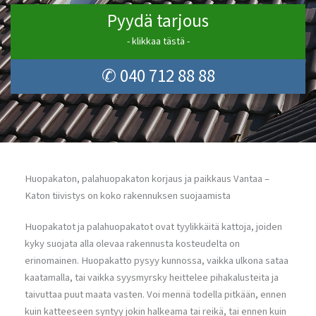
Pyydä tarjous
- klikkaa tästä -
✆ 040 712 88 88
Huopakaton, palahuopakaton korjaus ja paikkaus Vantaa –
Katon tiivistys on koko rakennuksen suojaamista
Huopakatot ja palahuopakatot ovat tyylikkäitä kattoja, joiden
kyky suojata alla olevaa rakennusta kosteudelta on
erinomainen. Huopakatto pysyy kunnossa, vaikka ulkona sataa
kaatamalla, tai vaikka syysmyrsky heittelee pihakalusteita ja
taivuttaa puut maata vasten. Voi mennä todella pitkään, ennen
kuin katteeseen syntyy jokin halkeama tai reikä, tai ennen kuin