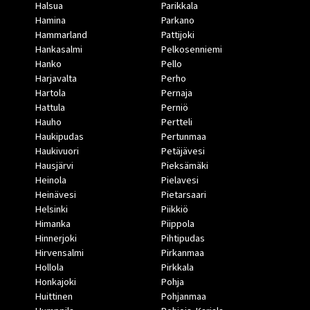
Halsua
Parikkala
Hamina
Parkano
Hammarland
Pattijoki
Hankasalmi
Pelkosenniemi
Hanko
Pello
Harjavalta
Perho
Hartola
Pernaja
Hattula
Perniö
Hauho
Pertteli
Haukipudas
Pertunmaa
Haukivuori
Petäjävesi
Hausjärvi
Pieksämäki
Heinola
Pielavesi
Heinävesi
Pietarsaari
Helsinki
Piikkiö
Himanka
Piippola
Hinnerjoki
Pihtipudas
Hirvensalmi
Pirkanmaa
Hollola
Pirkkala
Honkajoki
Pohja
Huittinen
Pohjanmaa