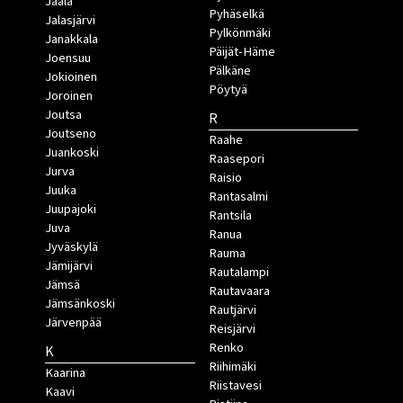
Jaala
Pyhäselkä
Jalasjärvi
Pylkönmäki
Janakkala
Päijät-Häme
Joensuu
Pälkäne
Jokioinen
Pöytyä
Joroinen
Joutsa
R
Joutseno
Raahe
Juankoski
Raasepori
Jurva
Raisio
Juuka
Rantasalmi
Juupajoki
Rantsila
Juva
Ranua
Jyväskylä
Rauma
Jämijärvi
Rautalampi
Jämsä
Rautavaara
Jämsänkoski
Rautjärvi
Järvenpää
Reisjärvi
Renko
K
Riihimäki
Kaarina
Riistavesi
Kaavi