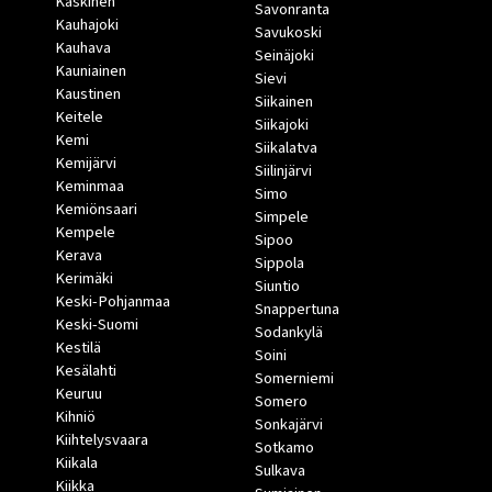
Kaskinen
Savonranta
Kauhajoki
Savukoski
Kauhava
Seinäjoki
Kauniainen
Sievi
Kaustinen
Siikainen
Keitele
Siikajoki
Kemi
Siikalatva
Kemijärvi
Siilinjärvi
Keminmaa
Simo
Kemiönsaari
Simpele
Kempele
Sipoo
Kerava
Sippola
Kerimäki
Siuntio
Keski-Pohjanmaa
Snappertuna
Keski-Suomi
Sodankylä
Kestilä
Soini
Kesälahti
Somerniemi
Keuruu
Somero
Kihniö
Sonkajärvi
Kiihtelysvaara
Sotkamo
Kiikala
Sulkava
Kiikka