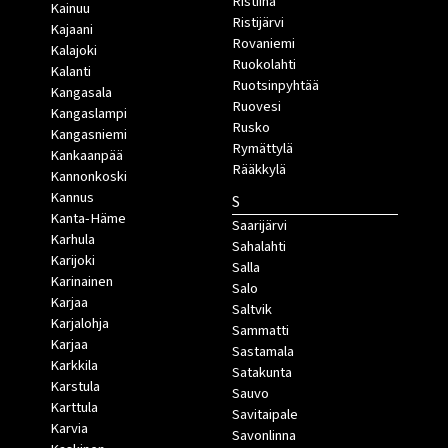
Ristiina
Kainuu
Ristijärvi
Kajaani
Rovaniemi
Kalajoki
Ruokolahti
Kalanti
Ruotsinpyhtää
Kangasala
Ruovesi
Kangaslampi
Rusko
Kangasniemi
Rymättylä
Kankaanpää
Rääkkylä
Kannonkoski
Kannus
S
Kanta-Häme
Saarijärvi
Karhula
Sahalahti
Karijoki
Salla
Karinainen
Salo
Karjaa
Saltvik
Karjalohja
Sammatti
Karjaa
Sastamala
Karkkila
Satakunta
Karstula
Sauvo
Karttula
Savitaipale
Karvia
Savonlinna