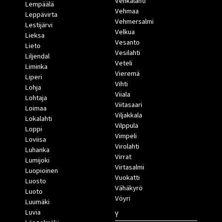
Vehkalahti
Lempäälä
Vehmaa
Leppävirta
Vehmersalmi
Lestijärvi
Velkua
Lieksa
Vesanto
Lieto
Vesilahti
Liljendal
Veteli
Liminka
Vieremä
Liperi
Vihti
Lohja
Viiala
Lohtaja
Viitasaari
Loimaa
Viljakkala
Lokalahti
Vilppula
Loppi
Vimpeli
Loviisa
Virolahti
Luhanka
Virrat
Lumijoki
Virtasalmi
Luopioinen
Vuokatti
Luosto
Vähäkyrö
Luoto
Vöyri
Luumäki
Luvia
Y