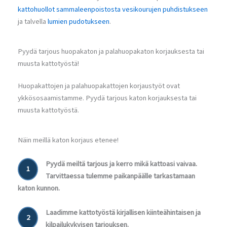
kattohuollot sammaleenpoistosta
vesikourujen puhdistukseen
ja talvella
lumien pudotukseen
.
Pyydä tarjous huopakaton ja palahuopakaton korjauksesta tai
muusta kattotyöstä!
Huopakattojen ja palahuopakattojen korjaustyöt ovat
ykkösosaamistamme. Pyydä tarjous katon korjauksesta tai
muusta kattotyöstä.
Näin meillä katon korjaus etenee!
Pyydä meiltä tarjous ja kerro mikä kattoasi vaivaa.
1
Tarvittaessa tulemme paikanpäälle tarkastamaan
katon kunnon.
Laadimme kattotyöstä kirjallisen kiinteähintaisen ja
2
kilpailukykyisen tarjouksen.