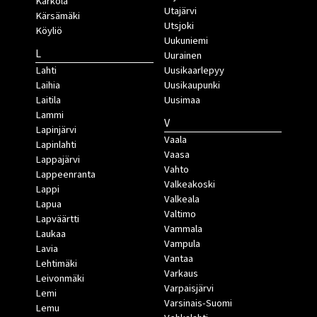
Kärkölä
Utajärvi
Kärsämäki
Utsjoki
Köyliö
Uukuniemi
L
Uurainen
Lahti
Uusikaarlepyy
Laihia
Uusikaupunki
Laitila
Uusimaa
Lammi
V
Lapinjärvi
Vaala
Lapinlahti
Vaasa
Lappajärvi
Vahto
Lappeenranta
Valkeakoski
Lappi
Valkeala
Lapua
Valtimo
Lapväärtti
Vammala
Laukaa
Vampula
Lavia
Vantaa
Lehtimäki
Varkaus
Leivonmäki
Varpaisjärvi
Lemi
Varsinais-Suomi
Lemu