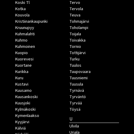
Koski Tl
Tervo
Kotka
Tervola
Kouvola
Teuva
Kristiinankaupunki
Tohmajärvi
Kruunupyy
Toholampi
Kuhmalahti
Toijala
Kuhmo
Toivakka
Kuhmoinen
Tornio
Kuopio
Tottijärvi
Kuorevesi
Turku
Kuortane
Tuulos
Kurikka
Tuupovaara
Kuru
Tuusniemi
Kustavi
Tuusula
Kuusamo
Tyrnävä
Kuusankoski
Tyrväntö
Kuusjoki
Tyrvää
Kylmäkoski
Töysä
Kymenlaakso
U
Kyyjärvi
Ulvila
Kälviä
Urjala