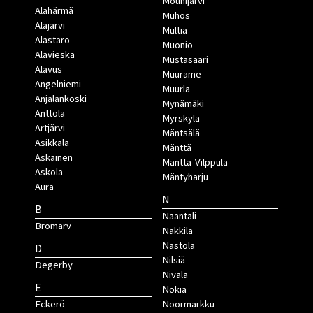
Mouhijärvi
Alahärmä
Muhos
Alajärvi
Multia
Alastaro
Muonio
Alavieska
Mustasaari
Alavus
Muurame
Angelniemi
Muurla
Anjalankoski
Mynämäki
Anttola
Myrskylä
Artjärvi
Mäntsälä
Asikkala
Mänttä
Askainen
Mänttä-Vilppula
Askola
Mäntyharju
Aura
N
B
Naantali
Bromarv
Nakkila
Nastola
D
Nilsiä
Degerby
Nivala
E
Nokia
Eckerö
Noormarkku