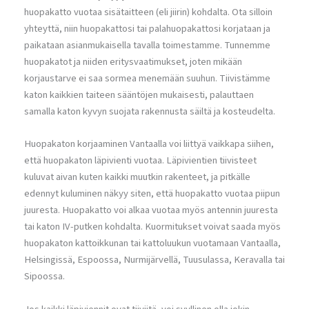
huopakatto vuotaa sisätaitteen (eli jiirin) kohdalta. Ota silloin
yhteyttä, niin huopakattosi tai palahuopakattosi korjataan ja
paikataan asianmukaisella tavalla toimestamme. Tunnemme
huopakatot ja niiden eritysvaatimukset, joten mikään
korjaustarve ei saa sormea menemään suuhun. Tiivistämme
katon kaikkien taiteen sääntöjen mukaisesti, palauttaen
samalla katon kyvyn suojata rakennusta säiltä ja kosteudelta.
Huopakaton korjaaminen Vantaalla voi liittyä vaikkapa siihen,
että huopakaton läpivienti vuotaa. Läpivientien tiivisteet
kuluvat aivan kuten kaikki muutkin rakenteet, ja pitkälle
edennyt kuluminen näkyy siten, että huopakatto vuotaa piipun
juuresta. Huopakatto voi alkaa vuotaa myös antennin juuresta
tai katon IV-putken kohdalta. Kuormitukset voivat saada myös
huopakaton kattoikkunan tai kattoluukun vuotamaan Vantaalla,
Helsingissä, Espoossa, Nurmijärvellä, Tuusulassa, Keravalla tai
Sipoossa.