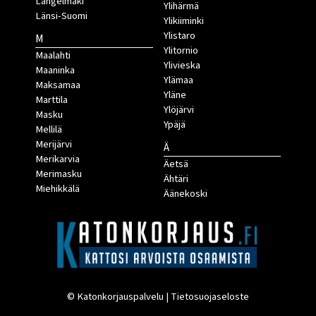
Längelmäki
Ylihärmä
Länsi-Suomi
Ylikiiminki
Ylistaro
M
Ylitornio
Maalahti
Ylivieska
Maaninka
Ylämaa
Maksamaa
Yläne
Marttila
Ylöjärvi
Masku
Ypäjä
Mellilä
Merijärvi
Ä
Merikarvia
Äetsä
Merimasku
Ähtäri
Miehikkälä
Äänekoski
© Katonkorjauspalvelu |
Tietosuojaseloste