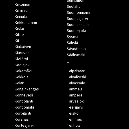
Sumiainen
Kiikoinen
Suolahti
Kiiminki
Suomenniemi
Kinnula
Suomusjärvi
Kirkkonummi
Suomussalmi
Kisko
Suonenjoki
Kitee
Sysmä
Kittilä
Säkylä
Kiukainen
Säynätsalo
Kiuruvesi
Sääksmäki
Kivijärvi
T
Kodisjoki
Kokemäki
Taipalsaari
Kokkola
Taivalkoski
Kolari
Taivassalo
Konginkangas
Tammela
Konnevesi
Tampere
Kontiolahti
Tarvasjoki
Kontiomäki
Teerijärvi
Korpilahti
Teisko
Korsnäs
Temmes
Kortesjärvi
Tenhola