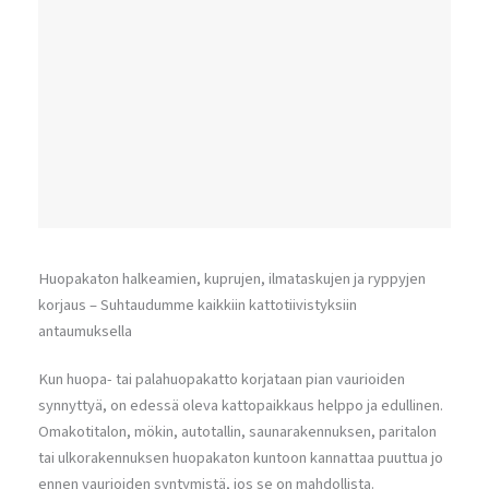
Huopakaton halkeamien, kuprujen, ilmataskujen ja ryppyjen
korjaus – Suhtaudumme kaikkiin kattotiivistyksiin
antaumuksella
Kun huopa- tai palahuopakatto korjataan pian vaurioiden
synnyttyä, on edessä oleva kattopaikkaus helppo ja edullinen.
Omakotitalon, mökin, autotallin, saunarakennuksen, paritalon
tai ulkorakennuksen huopakaton kuntoon kannattaa puuttua jo
ennen vaurioiden syntymistä, jos se on mahdollista.