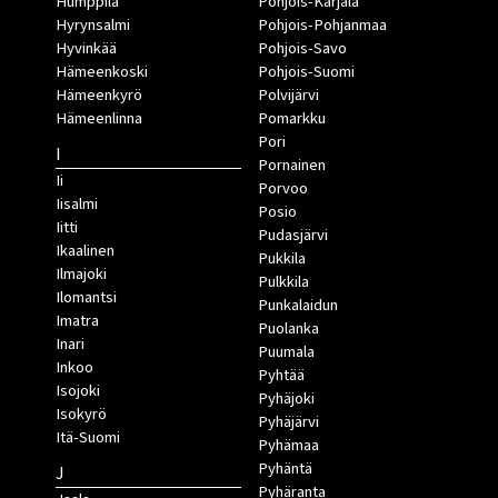
Humppila
Pohjois-Karjala
Hyrynsalmi
Pohjois-Pohjanmaa
Hyvinkää
Pohjois-Savo
Hämeenkoski
Pohjois-Suomi
Hämeenkyrö
Polvijärvi
Hämeenlinna
Pomarkku
Pori
I
Pornainen
Ii
Porvoo
Iisalmi
Posio
Iitti
Pudasjärvi
Ikaalinen
Pukkila
Ilmajoki
Pulkkila
Ilomantsi
Punkalaidun
Imatra
Puolanka
Inari
Puumala
Inkoo
Pyhtää
Isojoki
Pyhäjoki
Isokyrö
Pyhäjärvi
Itä-Suomi
Pyhämaa
Pyhäntä
J
Pyhäranta