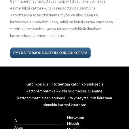
Sammaleet haurastuttavat huopakattoa, mikä voi näkyä
esimerkiksi kattoreikinä ja repsottavina saumoina.
Tarvittaessa toteuttaisimme myös vesikourujen tai
kattokaivojen puhdistuksen, mikä on kaksi kertaa vuodessa
tarvittu kattohuolto. Katon tarpeet selviävät ilmaisen
kattotarkastuksemme ansiosta.
PYYDÄ TARJOUS KATON KORJAUKSESTA
Katonkorjaus FI toteuttaa katon korjaukset ja
kattoremontit kaikkialla Suomessa. Olemme
kattoammattilainen apunasi. Ota yhteyttä, niin laitetaan
sinunkin kattosi kuntoon!
Mietoinen
A
Mikkeli
Akaa