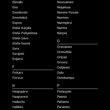
Elimäki
Nousiainen
Eno
Nuijamaa
Enonkoski
Nummi-Pusula
Enontekiö
Nurmes
Espoo
Nurmijärvi
Etelä-Karjala
Nurmo
Etelä-Pohjanmaa
Närpiö
Etelä-Savo
O
Etelä-Suomi
Oravainen
Eura
Orimattila
Eurajoki
Oripää
Evijärvi
Orivesi
F
Oulainen
Fiskars
Oulu
Forssa
Outokumpu
H
P
Haapajärvi
Padasjoki
Haapavesi
Paimio
Hailuoto
Paltamo
Halikko
Parainen