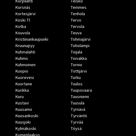
Korpilahti
Teisko
Korsnäs
Temmes
Kortesjärvi
Tenhola
Koski Tl
Tervo
Kotka
Tervola
Kouvola
Teuva
Kristiinankaupunki
Tohmajärvi
Kruunupyy
Toholampi
Kuhmalahti
Toijala
Kuhmo
Toivakka
Kuhmoinen
Tornio
Kuopio
Tottijärvi
Kuorevesi
Turku
Kuortane
Tuulos
Kurikka
Tuupovaara
Kuru
Tuusniemi
Kustavi
Tuusula
Kuusamo
Tyrnävä
Kuusankoski
Tyrväntö
Kuusjoki
Tyrvää
Kylmäkoski
Töysä
Kymenlaakso