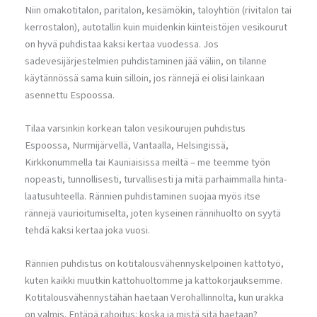
Niin omakotitalon, paritalon, kesämökin, taloyhtiön (rivitalon tai
kerrostalon), autotallin kuin muidenkin kiinteistöjen vesikourut
on hyvä puhdistaa kaksi kertaa vuodessa. Jos
sadevesijärjestelmien puhdistaminen jää väliin, on tilanne
käytännössä sama kuin silloin, jos rännejä ei olisi lainkaan
asennettu Espoossa.
Tilaa varsinkin korkean talon vesikourujen puhdistus
Espoossa, Nurmijärvellä, Vantaalla, Helsingissä,
Kirkkonummella tai Kauniaisissa meiltä – me teemme työn
nopeasti, tunnollisesti, turvallisesti ja mitä parhaimmalla hinta-
laatusuhteella. Rännien puhdistaminen suojaa myös itse
rännejä vaurioitumiselta, joten kyseinen rännihuolto on syytä
tehdä kaksi kertaa joka vuosi.
Rännien puhdistus on kotitalousvähennyskelpoinen kattotyö,
kuten kaikki muutkin kattohuoltomme ja kattokorjauksemme.
Kotitalousvähennystähän haetaan Verohallinnolta, kun urakka
on valmis. Entäpä rahoitus: koska ja mistä sitä haetaan?