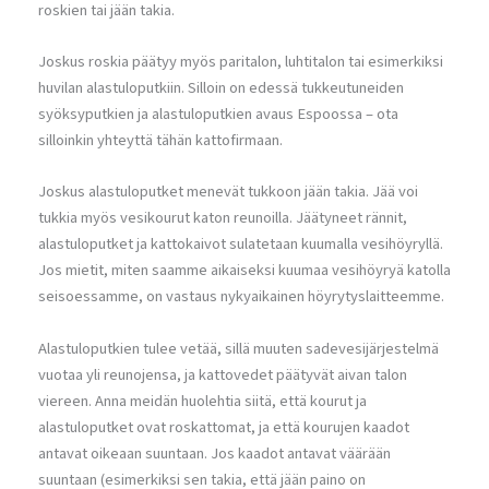
roskien tai jään takia.
Joskus roskia päätyy myös paritalon, luhtitalon tai esimerkiksi
huvilan alastuloputkiin. Silloin on edessä tukkeutuneiden
syöksyputkien ja alastuloputkien avaus Espoossa – ota
silloinkin yhteyttä tähän kattofirmaan.
Joskus alastuloputket menevät tukkoon jään takia. Jää voi
tukkia myös vesikourut katon reunoilla. Jäätyneet rännit,
alastuloputket ja kattokaivot sulatetaan kuumalla vesihöyryllä.
Jos mietit, miten saamme aikaiseksi kuumaa vesihöyryä katolla
seisoessamme, on vastaus nykyaikainen höyrytyslaitteemme.
Alastuloputkien tulee vetää, sillä muuten sadevesijärjestelmä
vuotaa yli reunojensa, ja kattovedet päätyvät aivan talon
viereen. Anna meidän huolehtia siitä, että kourut ja
alastuloputket ovat roskattomat, ja että kourujen kaadot
antavat oikeaan suuntaan. Jos kaadot antavat väärään
suuntaan (esimerkiksi sen takia, että jään paino on