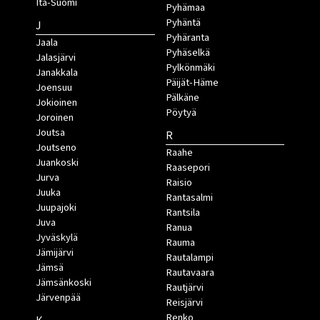
Itä-Suomi
Pyhämaa
Pyhäntä
J
Pyhäranta
Jaala
Pyhäselkä
Jalasjärvi
Pylkönmäki
Janakkala
Päijät-Häme
Joensuu
Pälkäne
Jokioinen
Pöytyä
Joroinen
Joutsa
R
Joutseno
Raahe
Juankoski
Raasepori
Jurva
Raisio
Juuka
Rantasalmi
Juupajoki
Rantsila
Juva
Ranua
Jyväskylä
Rauma
Jämijärvi
Rautalampi
Jämsä
Rautavaara
Jämsänkoski
Rautjärvi
Järvenpää
Reisjärvi
Renko