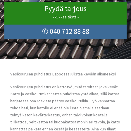
Pyydä tarjous
- klikkaa tästä -
✆ 040 712 88 88
Vesikourujen puhdistus Espoossa julistaa kevään alkaneeksi
Vesikourujen puhdistus on kattotyö, mitä tarvitaan joka kevät.
Katto ja vesikourut kannattaa puhdistaa yhtä aikaa, sillä kattoa
harjatessa osa roskista päätyy vesikouruihin. Työ kannattaa
tehdä heti, kun katolle ei enää ole lunta. Samalla saadaan
tehtyä katon kevättarkastus, onhan talvi voinut koetella
tiilikattoa, peltikattoa tai huopakattoa monin eri tavoin, ja katto
kannattaa paikata ennen kesää ja kesäsateita. Aina kun tilaat