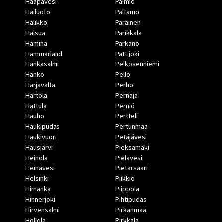
Haapavesi
Paimio
Hailuoto
Paltamo
Halikko
Parainen
Halsua
Parikkala
Hamina
Parkano
Hammarland
Pattijoki
Hankasalmi
Pelkosenniemi
Hanko
Pello
Harjavalta
Perho
Hartola
Pernaja
Hattula
Perniö
Hauho
Pertteli
Haukipudas
Pertunmaa
Haukivuori
Petäjävesi
Hausjärvi
Pieksämäki
Heinola
Pielavesi
Heinävesi
Pietarsaari
Helsinki
Piikkiö
Himanka
Piippola
Hinnerjoki
Pihtipudas
Hirvensalmi
Pirkanmaa
Hollola
Pirkkala