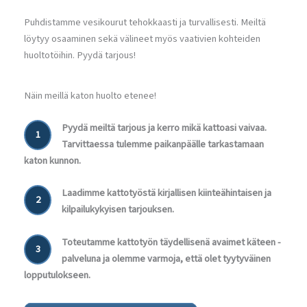
Puhdistamme vesikourut tehokkaasti ja turvallisesti. Meiltä
löytyy osaaminen sekä välineet myös vaativien kohteiden
huoltotöihin. Pyydä tarjous!
Näin meillä katon huolto etenee!
Pyydä meiltä tarjous ja kerro mikä kattoasi vaivaa.
1
Tarvittaessa tulemme paikanpäälle tarkastamaan
katon kunnon.
Laadimme kattotyöstä kirjallisen kiinteähintaisen ja
2
kilpailukykyisen tarjouksen.
Toteutamme kattotyön täydellisenä avaimet käteen -
3
palveluna ja olemme varmoja, että olet tyytyväinen
lopputulokseen.