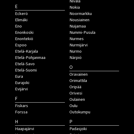
Nivala
E
Nokia
Eckerö
Noormarkku
Elimäki
Nousiainen
Eno
Nuijamaa
Enonkoski
Nummi-Pusula
Enontekiö
Nurmes
Espoo
Nurmijärvi
Etelä-Karjala
Nurmo
Etelä-Pohjanmaa
Närpiö
Etelä-Savo
O
Etelä-Suomi
Oravainen
Eura
Orimattila
Eurajoki
Oripää
Evijärvi
Orivesi
F
Oulainen
Fiskars
Oulu
Forssa
Outokumpu
H
P
Haapajärvi
Padasjoki