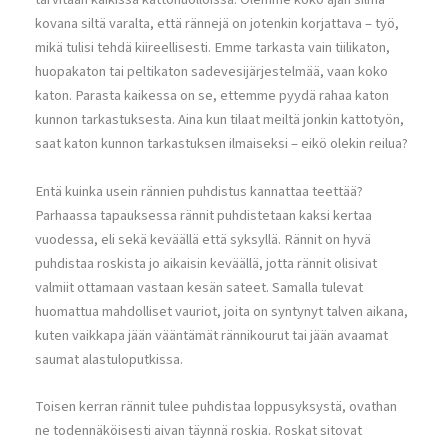
kovana siltä varalta, että rännejä on jotenkin korjattava – työ,
mikä tulisi tehdä kiireellisesti. Emme tarkasta vain tiilikaton,
huopakaton tai peltikaton sadevesijärjestelmää, vaan koko
katon. Parasta kaikessa on se, ettemme pyydä rahaa katon
kunnon tarkastuksesta. Aina kun tilaat meiltä jonkin kattotyön,
saat katon kunnon tarkastuksen ilmaiseksi – eikö olekin reilua?
Entä kuinka usein rännien puhdistus kannattaa teettää?
Parhaassa tapauksessa rännit puhdistetaan kaksi kertaa
vuodessa, eli sekä keväällä että syksyllä. Rännit on hyvä
puhdistaa roskista jo aikaisin keväällä, jotta rännit olisivat
valmiit ottamaan vastaan kesän sateet. Samalla tulevat
huomattua mahdolliset vauriot, joita on syntynyt talven aikana,
kuten vaikkapa jään vääntämät rännikourut tai jään avaamat
saumat alastuloputkissa.
Toisen kerran rännit tulee puhdistaa loppusyksystä, ovathan
ne todennäköisesti aivan täynnä roskia. Roskat sitovat