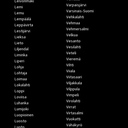
Leivonmäki
Varpaisjärvi
Lemi
Varsinais-Suomi
Lemu
Vehkalahti
Lempäälä
Vehmaa
Leppävirta
Vehmersalmi
Lestijärvi
Velkua
Lieksa
Vesanto
Lieto
Vesilahti
Liljendal
Veteli
Liminka
Vieremä
Liperi
Vihti
Lohja
Viiala
Lohtaja
Viitasaari
Loimaa
Viljakkala
Lokalahti
Vilppula
Loppi
Vimpeli
Loviisa
Virolahti
Luhanka
Virrat
Lumijoki
Virtasalmi
Luopioinen
Vuokatti
Luosto
Vähäkyrö
Luoto