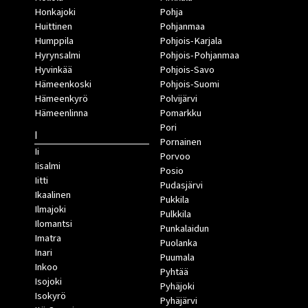
Honkajoki
Pohja
Huittinen
Pohjanmaa
Humppila
Pohjois-Karjala
Hyrynsalmi
Pohjois-Pohjanmaa
Hyvinkää
Pohjois-Savo
Hämeenkoski
Pohjois-Suomi
Hämeenkyrö
Polvijärvi
Hämeenlinna
Pomarkku
Pori
I
Pornainen
Ii
Porvoo
Iisalmi
Posio
Iitti
Pudasjärvi
Ikaalinen
Pukkila
Ilmajoki
Pulkkila
Ilomantsi
Punkalaidun
Imatra
Puolanka
Inari
Puumala
Inkoo
Pyhtää
Isojoki
Pyhäjoki
Isokyrö
Pyhäjärvi