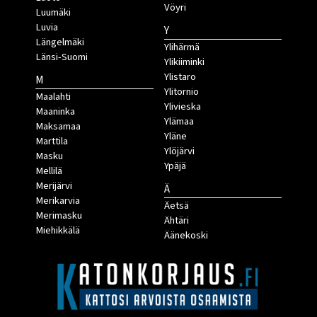
Vöyri
Luumäki
Luvia
Y
Längelmäki
Ylihärmä
Länsi-Suomi
Ylikiiminki
Ylistaro
M
Ylitornio
Maalahti
Ylivieska
Maaninka
Ylämaa
Maksamaa
Yläne
Marttila
Ylöjärvi
Masku
Ypäjä
Mellilä
Merijärvi
Ä
Merikarvia
Äetsä
Merimasku
Ähtäri
Miehikkälä
Äänekoski