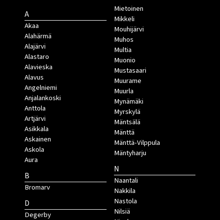
Mietoinen
A
Mikkeli
Akaa
Mouhijärvi
Alahärmä
Muhos
Alajärvi
Multia
Alastaro
Muonio
Alavieska
Mustasaari
Alavus
Muurame
Angelniemi
Muurla
Anjalankoski
Mynämäki
Anttola
Myrskylä
Artjärvi
Mäntsälä
Asikkala
Mänttä
Askainen
Mänttä-Vilppula
Askola
Mäntyharju
Aura
N
B
Naantali
Bromarv
Nakkila
Nastola
D
Nilsiä
Degerby