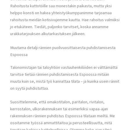
Rahoitusta kattotöille saa monestakin paikasta, mutta yksi
helppo konsti on hakea yhteistyökumppanimme tarjoamaa
rahoitusta meidän kotisivujemme kautta. Hae rahoitus valmiiksi
jo etukäteen. Tiedät, paljonko tarvitset, koska annamme
urakkatarjouksen alkutarkastuksen jälkeen.
Muutama detalji rännien puolivuosittaisesta puhdistamisesta
Espoossa
Talonomistajan tai taloyhtiön vastuuhenkilöiden ei välttämättä
tarvitse tietää rännien puhdistamisesta Espoossa mitään
muuta kuin se, mistä työ kannattaa tilata – ja kuinka usein rännit
on syytä puhdistuttaa.
Suosittelemme, että omakotitalon, paritalon, rivitalon,
kerrostalon, ulkorakennuksen tai esimerkiksi vapaa-ajan
rakennuksen rännien puhdistus Espoossa tilataan meiltä. Me
osoitamme työssä ammattitaitoa ja perusteellisuutta, mitä
tarvitaan kaikissa kattohuolloissa. Olemme koko ajan silmä