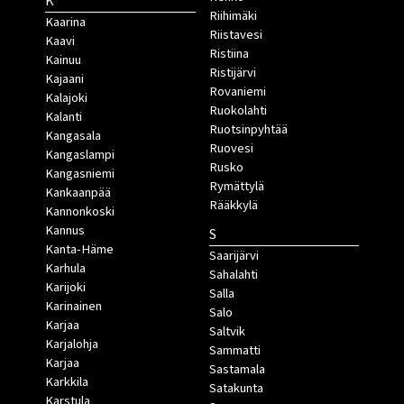
K
Riihimäki
Kaarina
Riistavesi
Kaavi
Ristiina
Kainuu
Ristijärvi
Kajaani
Rovaniemi
Kalajoki
Ruokolahti
Kalanti
Ruotsinpyhtää
Kangasala
Ruovesi
Kangaslampi
Rusko
Kangasniemi
Rymättylä
Kankaanpää
Rääkkylä
Kannonkoski
Kannus
S
Kanta-Häme
Saarijärvi
Karhula
Sahalahti
Karijoki
Salla
Karinainen
Salo
Karjaa
Saltvik
Karjalohja
Sammatti
Karjaa
Sastamala
Karkkila
Satakunta
Karstula