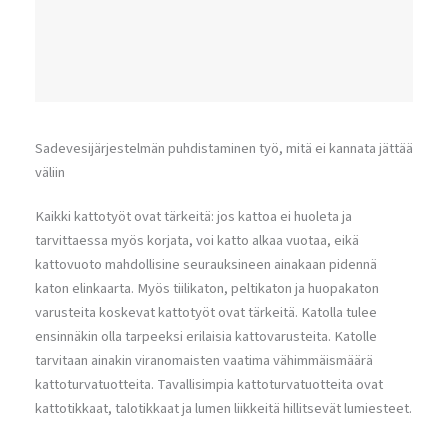
Sadevesijärjestelmän puhdistaminen työ, mitä ei kannata jättää
väliin
Kaikki kattotyöt ovat tärkeitä: jos kattoa ei huoleta ja
tarvittaessa myös korjata, voi katto alkaa vuotaa, eikä
kattovuoto mahdollisine seurauksineen ainakaan pidennä
katon elinkaarta. Myös tiilikaton, peltikaton ja huopakaton
varusteita koskevat kattotyöt ovat tärkeitä. Katolla tulee
ensinnäkin olla tarpeeksi erilaisia kattovarusteita. Katolle
tarvitaan ainakin viranomaisten vaatima vähimmäismäärä
kattoturvatuotteita. Tavallisimpia kattoturvatuotteita ovat
kattotikkaat, talotikkaat ja lumen liikkeitä hillitsevät lumiesteet.