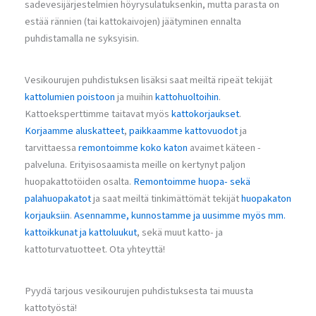
sadevesijärjestelmien höyrysulatuksenkin, mutta parasta on
estää rännien (tai kattokaivojen) jäätyminen ennalta
puhdistamalla ne syksyisin.
Vesikourujen puhdistuksen lisäksi saat meiltä ripeät tekijät
kattolumien poistoon
ja muihin
kattohuoltoihin
.
Kattoeksperttimme taitavat myös
kattokorjaukset
.
Korjaamme aluskatteet
,
paikkaamme kattovuodot
ja
tarvittaessa
remontoimme koko katon
avaimet käteen -
palveluna. Erityisosaamista meille on kertynyt paljon
huopakattotöiden osalta.
Remontoimme huopa- sekä
palahuopakatot
ja saat meiltä tinkimättömät tekijät
huopakaton
korjauksiin
.
Asennamme, kunnostamme ja uusimme myös mm.
kattoikkunat ja kattoluukut
, sekä muut katto- ja
kattoturvatuotteet. Ota yhteyttä!
Pyydä tarjous vesikourujen puhdistuksesta tai muusta
kattotyöstä!