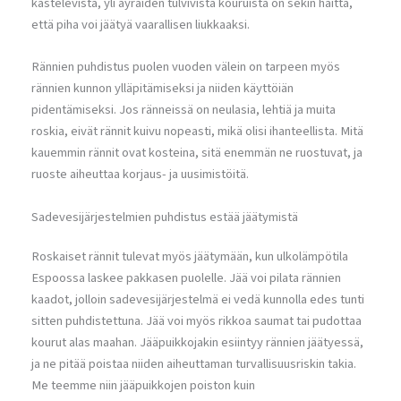
kastelevista, yli äyräiden tulvivista kouruista on sekin haitta,
että piha voi jäätyä vaarallisen liukkaaksi.
Rännien puhdistus puolen vuoden välein on tarpeen myös
rännien kunnon ylläpitämiseksi ja niiden käyttöiän
pidentämiseksi. Jos ränneissä on neulasia, lehtiä ja muita
roskia, eivät rännit kuivu nopeasti, mikä olisi ihanteellista. Mitä
kauemmin rännit ovat kosteina, sitä enemmän ne ruostuvat, ja
ruoste aiheuttaa korjaus- ja uusimistöitä.
Sadevesijärjestelmien puhdistus estää jäätymistä
Roskaiset rännit tulevat myös jäätymään, kun ulkolämpötila
Espoossa laskee pakkasen puolelle. Jää voi pilata rännien
kaadot, jolloin sadevesijärjestelmä ei vedä kunnolla edes tunti
sitten puhdistettuna. Jää voi myös rikkoa saumat tai pudottaa
kourut alas maahan. Jääpuikkojakin esiintyy rännien jäätyessä,
ja ne pitää poistaa niiden aiheuttaman turvallisuusriskin takia.
Me teemme niin jääpuikkojen poiston kuin