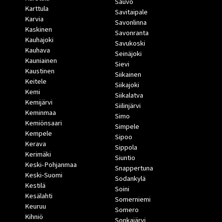
Sauvo
Karttula
Savitaipale
Karvia
Savonlinna
Kaskinen
Savonranta
Kauhajoki
Savukoski
Kauhava
Seinäjoki
Kauniainen
Sievi
Kaustinen
Siikainen
Keitele
Siikajoki
Kemi
Siikalatva
Kemijärvi
Siilinjärvi
Keminmaa
Simo
Kemiönsaari
Simpele
Kempele
Sipoo
Kerava
Sippola
Kerimäki
Siuntio
Keski-Pohjanmaa
Snappertuna
Keski-Suomi
Sodankylä
Kestilä
Soini
Kesälahti
Somerniemi
Keuruu
Somero
Kihniö
Sonkajärvi