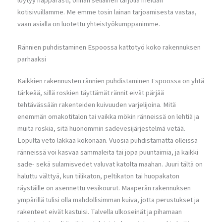
löytyy näppärästi, onhan sellainen tarjolla meidän
kotisivuillamme. Me emme tosin lainan tarjoamisesta vastaa,
vaan asialla on luotettu yhteistyökumppanimme.
Rännien puhdistaminen Espoossa kattotyö koko rakennuksen
parhaaksi
Kaikkien rakennusten rännien puhdistaminen Espoossa on yhtä
tärkeää, sillä roskien täyttämät rännit eivät pärjää
tehtävässään rakenteiden kuivuuden varjelijoina. Mitä
enemmän omakotitalon tai vaikka mökin ränneissä on lehtiä ja
muita roskia, sitä huonommin sadevesijärjestelmä vetää.
Lopulta veto lakkaa kokonaan. Vuosia puhdistamatta olleissa
ränneissä voi kasvaa sammaleita tai jopa puuntaimia, ja kaikki
sade- sekä sulamisvedet valuvat katolta maahan. Juuri tältä on
haluttu välttyä, kun tiilikaton, peltikaton tai huopakaton
räystäille on asennettu vesikourut. Maaperän rakennuksen
ympärillä tulisi olla mahdollisimman kuiva, jotta perustukset ja
rakenteet eivät kastuisi. Talvella ulkoseinät ja pihamaan