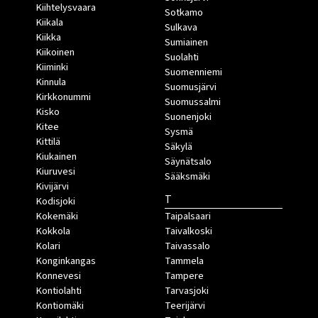
Kiihtelysvaara
Sotkamo
Kiikala
Sulkava
Kiikka
Sumiainen
Kiikoinen
Suolahti
Kiiminki
Suomenniemi
Kinnula
Suomusjärvi
Kirkkonummi
Suomussalmi
Kisko
Suonenjoki
Kitee
Sysmä
Kittilä
Säkylä
Kiukainen
Säynätsalo
Kiuruvesi
Sääksmäki
Kivijärvi
T
Kodisjoki
Kokemäki
Taipalsaari
Kokkola
Taivalkoski
Kolari
Taivassalo
Konginkangas
Tammela
Konnevesi
Tampere
Kontiolahti
Tarvasjoki
Kontiomäki
Teerijärvi