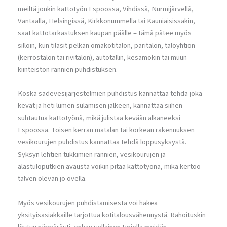
meiltä jonkin kattotyön Espoossa, Vihdissä, Nurmijärvellä,
Vantaalla, Helsingissä, Kirkkonummella tai Kauniaisissakin,
saat kattotarkastuksen kaupan päälle – tämä pätee myös
silloin, kun tilasit pelkän omakotitalon, paritalon, taloyhtiön
(kerrostalon tai rivitalon), autotallin, kesämökin tai muun
kiinteistön rännien puhdistuksen.
Koska sadevesijärjestelmien puhdistus kannattaa tehdä joka
kevät ja heti lumen sulamisen jälkeen, kannattaa siihen
suhtautua kattotyönä, mikä julistaa kevään alkaneeksi
Espoossa. Toisen kerran matalan tai korkean rakennuksen
vesikourujen puhdistus kannattaa tehdä loppusyksystä.
Syksyn lehtien tukkimien rännien, vesikourujen ja
alastuloputkien avausta voikin pitää kattotyönä, mikä kertoo
talven olevan jo ovella.
Myös vesikourujen puhdistamisesta voi hakea
yksityisasiakkaille tarjottua kotitalousvähennystä. Rahoituskin