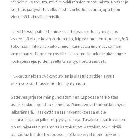
ränneihin kosteutta, mikä ruokkii rännien ruostumista. Roskat ja
kosteus jäätyvät talvella, mistä voi koitua vaaraa jopa talon
vieressä liikkuville ihmisille.
Tarvittaessa puhdistamme rännit nosturiautolla, mutta jos
kyseessä ei ole kovin korkea talo, kiipeämme sen katolle työtä
tekemään. Tikkailla keikkuminen kannattaa unohtaa, samoin
kuin pihan sotkeminen roskilla – siksi meillä onkin mukanamme
roskapusseja, joiden avulla tämä työ hoituu siististi.
Tukkeutuneiden syöksyputkien ja alastuloputkien avaus
ehkäisee kosteusvaurioiden syntymistä
Sadevesijärjestelmän puhdistaminen Espoossa tarkoittaa
usein roskien poistoa ränneistä. Rännit voivat tarkoittaa myös
jalkarännejä. Tasakattoisessa rakennuksessa ei ole
rännikouruja tai jalka- eli pystyrännejä. Tasakaton kattovesien
poistumisesta huolehtivat kattokaivot. Kattokaivotkin pitää
puhdistaa kahdesti vuodessa, jotta ne eivät mene tukkoon