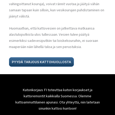
vahingoittanut kouruja), voivat rännit vuotaa ja jäätyä vähän
samaan tapaan kuin silloin, kun vesikourujen puhdistaminen on
jäänyt välistä.
Huomaathan, että kattovesien on jatkettava matkaansa
alastuloputkista ulos tullessaan. Vesien tulee päätyä
esimerkiksi sadevesiputkiin tai loiskekouruihin, ei suoraan
maaperään näin lähellä taloa ja sen perustuksia.
PYYDÄ TARJOUS KATTOHUOLLOSTA
Katonkorjaus FI toteuttaa katon korjaukset ja
kattoremontit kaikkialla Suomessa. Olemme
kattoammattilainen apunasi. Ota yhteyttä, niin laitetaan
sinunkin kattosi kuntoon!