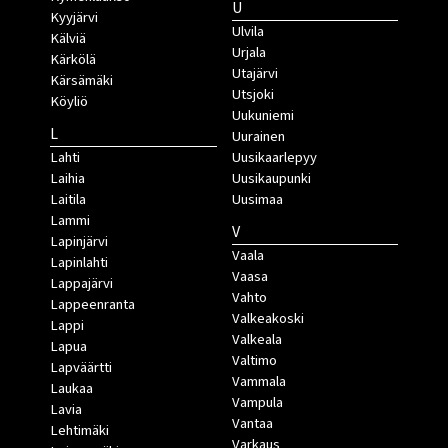
U
Kyyjärvi
Ulvila
Kälviä
Urjala
Kärkölä
Utajärvi
Kärsämäki
Utsjoki
Köyliö
Uukuniemi
L
Uurainen
Lahti
Uusikaarlepyy
Laihia
Uusikaupunki
Laitila
Uusimaa
Lammi
V
Lapinjärvi
Vaala
Lapinlahti
Vaasa
Lappajärvi
Vahto
Lappeenranta
Valkeakoski
Lappi
Valkeala
Lapua
Valtimo
Lapväärtti
Vammala
Laukaa
Vampula
Lavia
Vantaa
Lehtimäki
Varkaus