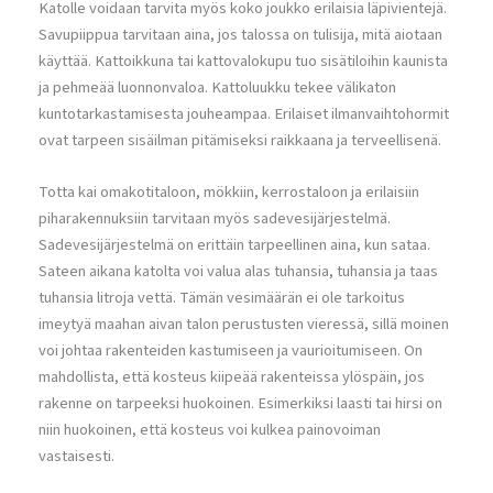
Katolle voidaan tarvita myös koko joukko erilaisia läpivientejä.
Savupiippua tarvitaan aina, jos talossa on tulisija, mitä aiotaan
käyttää. Kattoikkuna tai kattovalokupu tuo sisätiloihin kaunista
ja pehmeää luonnonvaloa. Kattoluukku tekee välikaton
kuntotarkastamisesta jouheampaa. Erilaiset ilmanvaihtohormit
ovat tarpeen sisäilman pitämiseksi raikkaana ja terveellisenä.
Totta kai omakotitaloon, mökkiin, kerrostaloon ja erilaisiin
piharakennuksiin tarvitaan myös sadevesijärjestelmä.
Sadevesijärjestelmä on erittäin tarpeellinen aina, kun sataa.
Sateen aikana katolta voi valua alas tuhansia, tuhansia ja taas
tuhansia litroja vettä. Tämän vesimäärän ei ole tarkoitus
imeytyä maahan aivan talon perustusten vieressä, sillä moinen
voi johtaa rakenteiden kastumiseen ja vaurioitumiseen. On
mahdollista, että kosteus kiipeää rakenteissa ylöspäin, jos
rakenne on tarpeeksi huokoinen. Esimerkiksi laasti tai hirsi on
niin huokoinen, että kosteus voi kulkea painovoiman
vastaisesti.