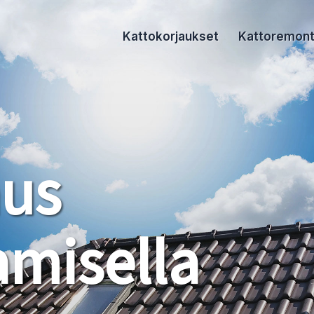
Kattokorjaukset
Kattoremont
aus
misella