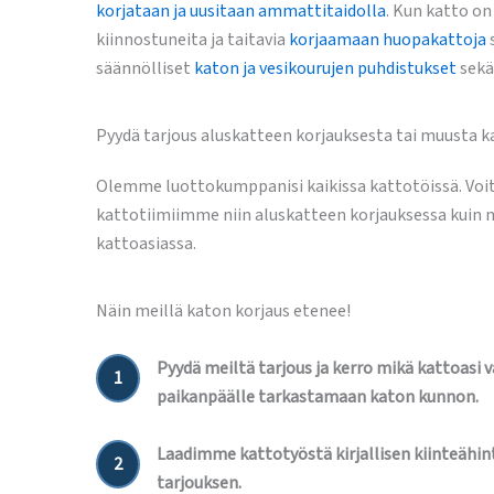
korjataan ja uusitaan ammattitaidolla
. Kun katto o
kiinnostuneita ja taitavia
korjaamaan huopakattoja
säännölliset
katon ja vesikourujen puhdistukset
sek
Pyydä tarjous aluskatteen korjauksesta tai muusta k
Olemme luottokumppanisi kaikissa kattotöissä. Voi
kattotiimiimme niin aluskatteen korjauksessa kuin
kattoasiassa.
Näin meillä katon korjaus etenee!
Pyydä meiltä tarjous ja kerro mikä kattoasi 
1
paikanpäälle tarkastamaan katon kunnon.
Laadimme kattotyöstä kirjallisen kiinteähint
2
tarjouksen.