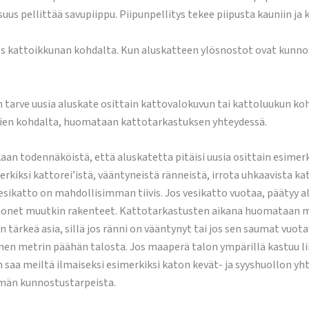
uus pellittää savupiippu. Piipunpellitys tekee piipusta kauniin ja 
s kattoikkunan kohdalta. Kun aluskatteen ylösnostot ovat kunnos
 tarve uusia aluskate osittain kattovalokuvun tai kattoluukun koh
ntien kohdalta, huomataan kattotarkastuksen yhteydessä.
kaan todennäköistä, että aluskatetta pitäisi uusia osittain esime
rkiksi kattorei’istä, vääntyneistä ränneistä, irrota uhkaavista ka
ikatto on mahdollisimman tiivis. Jos vesikatto vuotaa, päätyy al
in monet muutkin rakenteet. Kattotarkastusten aikana huomataa
 tärkeä asia, sillä jos ränni on vääntynyt tai jos sen saumat vuota
nen metrin päähän talosta. Jos maaperä talon ympärillä kastuu liika
n saa meiltä ilmaiseksi esimerkiksi katon kevät- ja syyshuollon y
elmän kunnostustarpeista.