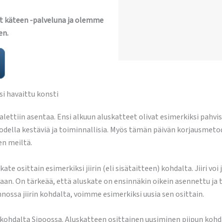
t käteen -palveluna ja olemme
en.
i havaittu konsti
 alettiin asentaa. Ensi alkuun aluskatteet olivat esimerkiksi pahvi
ella kestäviä ja toiminnallisia. Myös tämän päivän korjausmetodi
en meiltä.
e osittain esimerkiksi jiirin (eli sisätaitteen) kohdalta. Jiiri voi
aan. On tärkeää, että aluskate on ensinnäkin oikein asennettu ja to
nossa jiirin kohdalta, voimme esimerkiksi uusia sen osittain.
kohdalta Sipoossa. Aluskatteen osittainen uusiminen piipun kohdal