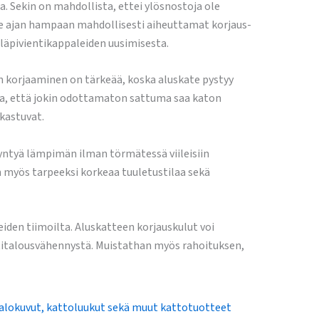
a. Sekin on mahdollista, ettei ylösnostoja ole
me ajan hampaan mahdollisesti aiheuttamat korjaus-
läpivientikappaleiden uusimisesta.
en korjaaminen on tärkeää, koska aluskate pystyy
ta, että jokin odottamaton sattuma saa katon
 kastuvat.
syntyä lämpimän ilman törmätessä viileisiin
n myös tarpeeksi korkeaa tuuletustilaa sekä
iden tiimoilta. Aluskatteen korjauskulut voi
otitalousvähennystä. Muistathan myös rahoituksen,
alokuvut, kattoluukut sekä muut kattotuotteet