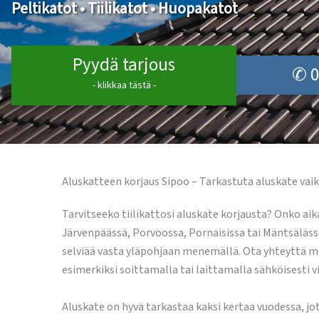
Peltikatot • Tiilikatot • Huopakatot
Pyydä tarjous
✆ 0
- klikkaa tästä -
Aluskatteen korjaus Sipoo – Tarkastuta aluskate vaik
Tarvitseeko tiilikattosi aluskate korjausta? Onko aik
Järvenpäässä, Porvoossa, Pornaisissa tai Mäntsälässä,
selviää vasta yläpohjaan menemällä. Ota yhteyttä me
esimerkiksi soittamalla tai laittamalla sähköisesti 
Aluskate on hyvä tarkastaa kaksi kertaa vuodessa, jo