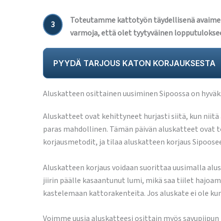
Toteutamme kattotyön täydellisenä avaime
3
varmoja, että olet tyytyväinen lopputulokse
PYYDÄ TARJOUS KATON KORJAUKSESTA
Aluskatteen osittainen uusiminen Sipoossa on hyväks
Aluskatteet ovat kehittyneet hurjasti siitä, kun niitä
paras mahdollinen. Tämän päivän aluskatteet ovat tod
korjausmetodit, ja tilaa aluskatteen korjaus Sipoose
Aluskatteen korjaus voidaan suorittaa uusimalla aluskat
jiirin päälle kasaantunut lumi, mikä saa tiilet hajoam
kastelemaan kattorakenteita. Jos aluskate ei ole kun
Voimme uusia aluskatteesi osittain myös savupiipun 