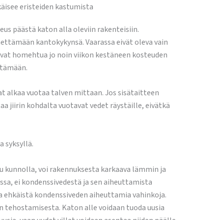
hkäisee eristeiden kastumista
us päästä katon alla oleviin rakenteisiin.
ettämään kantokykynsä. Vaarassa eivät oleva vain
oivat homehtua jo noin viikon kestäneen kosteuden
estämään.
vat alkaa vuotaa talven mittaan. Jos sisätaitteen
taa jiirin kohdalta vuotavat vedet räystäille, eivätkä
 syksyllä.
tu kunnolla, voi rakennuksesta karkaava lämmin ja
ssa, ei kondenssivedestä ja sen aiheuttamista
apa ehkäistä kondenssiveden aiheuttamia vahinkoja.
n tehostamisesta. Katon alle voidaan tuoda uusia