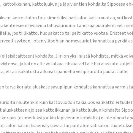
pun, kattoikkunan, kattoluukun ja läpivientien kohdalta Sipoossa e
sen, kerrostalon tai esimerkiksi paritalon katto vuotaa, voi koste
akenteeseen leviävinä lahovaurioina. Laho saa puurakenteet men
lle, jos tiilikatto, huopakatto tai peltikatto vuotaa. Eristeet v
 terveellisyyteen, joten yläpohjan homevauriot kannattaa pyrkiä 
li sisätaitteen) kohdalta. Jiiri on yksi niistä kohdista, mitkä voi
iviytensä, ja katon alle voi alkaa tihkua vettä. Ehjä aluskate kuljet
, että sisäkatosta alkaisi tipahdella vesipisaroita puulattialle.
en tarve korjata aluskate savupiipun kohdalta kannattaa varmistaa
aurioita muutenkin kuin kattovuodon takia. Jos välikatto ei tuule
 aluskatteen ajoissa kattoikkunan ja kattoluukun kohdalta Sipoo
n korjaus (esimerkiksi jonkin läpiviennin kohdalta) ei ole ainoa t
talon katon lisäeristyksestä tai paritalon välikaton tuuletukse