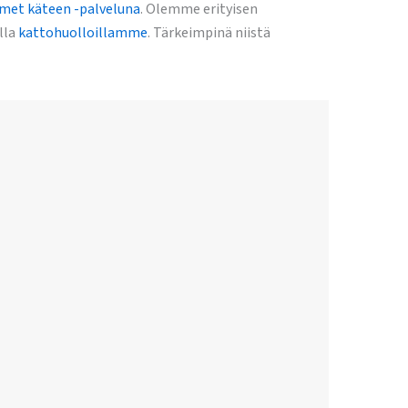
imet käteen -palveluna
. Olemme erityisen
lla
kattohuolloillamme
. Tärkeimpinä niistä