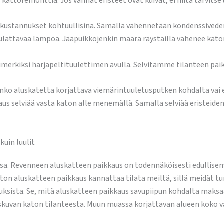
 kattoremonttia. Jos vanhat eristeet ovat kuivat, ei niitä tarvitse 
yskustannukset kohtuullisina. Samalla vähennetään kondenssiveden 
 sulattavaa lämpöä. Jääpuikkojenkin määrä räystäillä vähenee kato
merkiksi harjapeltituulettimen avulla. Selvitämme tilanteen paik
nko aluskatetta korjattava viemärintuuletusputken kohdalta vai e
us selviää vasta katon alle menemällä. Samalla selviää eristeiden 
kuin luulit
ssa. Revenneen aluskatteen paikkaus on todennäköisesti edullise
aton aluskatteen paikkaus kannattaa tilata meiltä, sillä meidät 
auksista. Se, mitä aluskatteen paikkaus savupiipun kohdalta mak
uvan katon tilanteesta. Muun muassa korjattavan alueen koko va