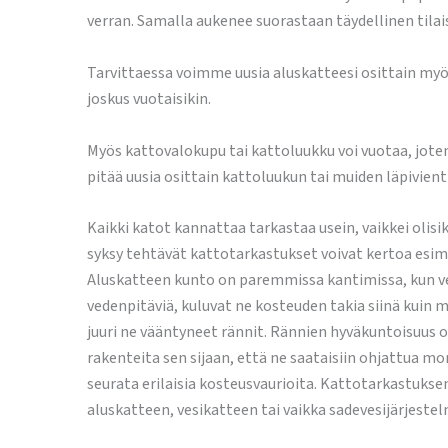
verran. Samalla aukenee suorastaan täydellinen tilais
Tarvittaessa voimme uusia aluskatteesi osittain myö
joskus vuotaisikin.
Myös kattovalokupu tai kattoluukku voi vuotaa, joten
pitää uusia osittain kattoluukun tai muiden läpivie
Kaikki katot kannattaa tarkastaa usein, vaikkei olisi
syksy tehtävät kattotarkastukset voivat kertoa esime
Aluskatteen kunto on paremmissa kantimissa, kun ves
vedenpitäviä, kuluvat ne kosteuden takia siinä ku
juuri ne vääntyneet rännit. Rännien hyväkuntoisuus on
rakenteita sen sijaan, että ne saataisiin ohjattua mo
seurata erilaisia kosteusvaurioita. Kattotarkastukse
aluskatteen, vesikatteen tai vaikka sadevesijärjest