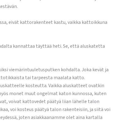
kestävän.
sa, eivät kattorakenteet kastu, vaikka kattoikkuna
dalta kannattaa täyttää heti. Se, että aluskatetta
rkiksi viemärintuuletusputken kohdalta. Joka kevät ja
ttotikkaista tai tarpeesta maalata katto.
uskatteelle kosteutta. Vaikka aluskatteet ovatkin
n myös monet muut ongelmat katon kunnossa, kuten
vat, voivat kattovedet päätyä liian lähelle talon
a, voi kosteus päätyä talon rakenteisiin, ja siitä voi
hteydessä, joten asiakkaanamme olet aina kartalla