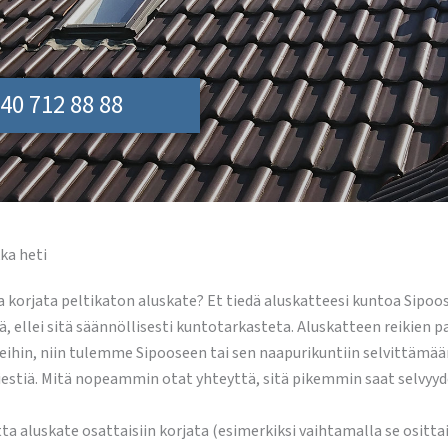
40 712 88 88
ka heti
a korjata peltikaton aluskate? Et tiedä aluskatteesi kuntoa Sipoos
 ellei sitä säännöllisesti kuntotarkasteta. Aluskatteen reikien pa
ihin, niin tulemme Sipooseen tai sen naapurikuntiin selvittämään
viestiä. Mitä nopeammin otat yhteyttä, sitä pikemmin saat selvyy
tta aluskate osattaisiin korjata (esimerkiksi vaihtamalla se ositt