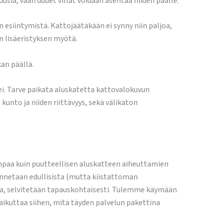
uusia, vaan uudet villat voidaan asentaa niiden päälle.
esiintymistä. Kattojäätäkään ei synny niin paljoa,
n lisäeristyksen myötä.
an päällä.
i. Tarve paikata aluskatetta kattovalokuvun
kunto ja niiden riittävyys, sekä välikaton
mpaa kuin puutteellisen aluskatteen aiheuttamien
tunnetaan edullisista (mutta kiistattoman
saa, selvitetään tapauskohtaisesti. Tulemme käymään
ikuttaa siihen, mitä täyden palvelun pakettina