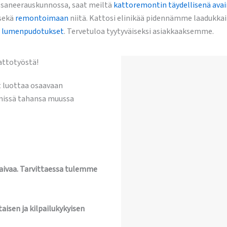
n saneerauskunnossa, saat meiltä
kattoremontin täydellisenä ava
sekä
remontoimaan
niitä. Kattosi elinikää pidennämme laadukkai
ä
lumenpudotukset
. Tervetuloa tyytyväiseksi asiakkaaksemme.
attotyöstä!
t luottaa osaavaan
 missä tahansa muussa
vaivaa. Tarvittaessa tulemme
aisen ja kilpailukykyisen