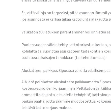
eristeitä koska tahansa, myös talvella tai juuri ennen
Se, että villoja on tarpeeksi, pitää asunnon lämmit
jos asunnosta ei karkaa liikaa kattolunta alakautta
Välikaton tuuletuksen parantaminen voi onnistua esi
Puolen vuoden välein tehty kattotarkastus kertoo, o
kohdalta tai suorittaa aluskatteen taitekohtien korja
tuuletusratkaisujen tehokkuus (tai tehottomuus).
Aluskatteen paikkaus Sipoossa voi olla edullisempaa 
Älä jätä peltikaton aluskatetta paikkaamatta Sipoo
kosteusvaurioiden korjaaminen. Peltikaton tai tiilik
ammattitaitoisista ja huolella tehdyistä) kattokorj
paikan päällä, jotta saamme muodostettua kokonaisk
tehtävä kattokorjaus maksaa.