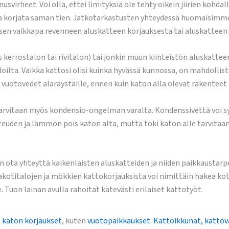
heet. Voi olla, ettei limityksiä ole tehty oikein jiirien kohdall
taa korjata saman tien. Jatkotarkastusten yhteydessä huomaisim
sen vaikkapa revenneen aluskatteen korjauksesta tai aluskatteen 
 kerrostalon tai rivitalon) tai jonkin muun kiinteistön aluskatte
ilta. Vaikka kattosi olisi kuinka hyvässä kunnossa, on mahdollis
 vuotovedet alaräystäille, ennen kuin katon alla olevat rakenteet
– tarvitaan myös kondensio-ongelman varalta. Kondenssivettä voi 
steuden ja lämmön pois katon alta, mutta toki katon alle tarvitaa
n ota yhteyttä kaikenlaisten aluskatteiden ja niiden paikkaustarpe
akotitalojen ja mökkien kattokorjauksista voi nimittäin hakea k
uon lainan avulla rahoitat kätevästi erilaiset kattotyöt.
n
katon korjaukset
, kuten
vuotopaikkaukset
.
Kattoikkunat, kattov