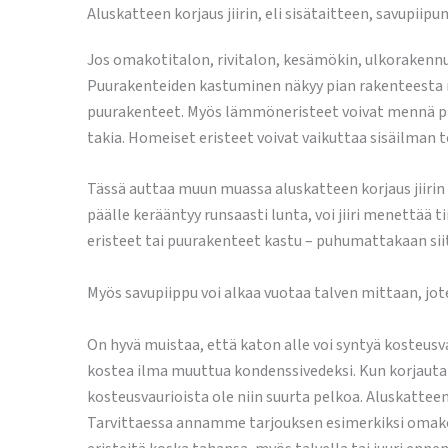
Aluskatteen korjaus jiirin, eli sisätaitteen, savupii
Jos omakotitalon, rivitalon, kesämökin, ulkorakennuk
Puurakenteiden kastuminen näkyy pian rakenteesta r
puurakenteet. Myös lämmöneristeet voivat mennä pila
takia. Homeiset eristeet voivat vaikuttaa sisäilman
Tässä auttaa muun muassa aluskatteen korjaus jiirin (e
päälle kerääntyy runsaasti lunta, voi jiiri menettää ti
eristeet tai puurakenteet kastu – puhumattakaan siitä
Myös savupiippu voi alkaa vuotaa talven mittaan, jot
On hyvä muistaa, että katon alle voi syntyä kosteusv
kostea ilma muuttua kondenssivedeksi. Kun korjautat
kosteusvaurioista ole niin suurta pelkoa. Aluskattee
Tarvittaessa annamme tarjouksen esimerkiksi omakoti