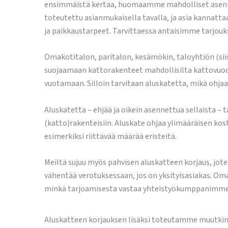
ensimmäistä kertaa, huomaamme mahdolliset asennusvir
toteutettu asianmukaisella tavalla, ja asia kannat
ja paikkaustarpeet. Tarvittaessa antaisimme tarjouk
Omakotitalon, paritalon, kesämökin, taloyhtiön (siis
suojaamaan kattorakenteet mahdollisilta kattovuodo
vuotamaan. Silloin tarvitaan aluskatetta, mikä ohjaa
Aluskatetta – ehjää ja oikein asennettua sellaista 
(katto)rakenteisiin. Aluskate ohjaa ylimääräisen ko
esimerkiksi riittävää määrää eristeitä.
Meiltä sujuu myös pahvisen aluskatteen korjaus, jote
vähentää verotuksessaan, jos on yksityisasiakas. Om
minkä tarjoamisesta vastaa yhteistyökumppanimme. T
Aluskatteen korjauksen lisäksi toteutamme muutki