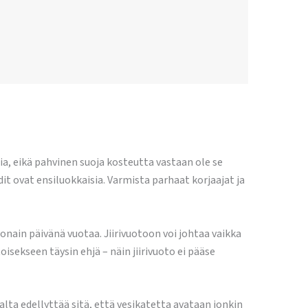
sia, eikä pahvinen suoja kosteutta vastaan ole se
t ovat ensiluokkaisia. Varmista parhaat korjaajat ja
 jonain päivänä vuotaa. Jiirivuotoon voi johtaa vaikka
isekseen täysin ehjä – näin jiirivuoto ei pääse
ta edellyttää sitä, että vesikatetta avataan jonkin