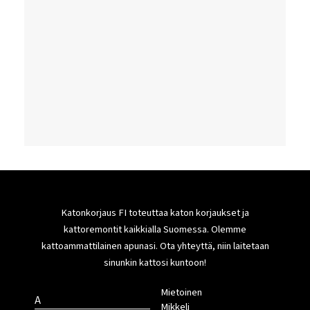
Katonkorjaus FI toteuttaa katon korjaukset ja
kattoremontit kaikkialla Suomessa. Olemme
kattoammattilainen apunasi. Ota yhteyttä, niin laitetaan
sinunkin kattosi kuntoon!
Mietoinen
A
Mikkeli