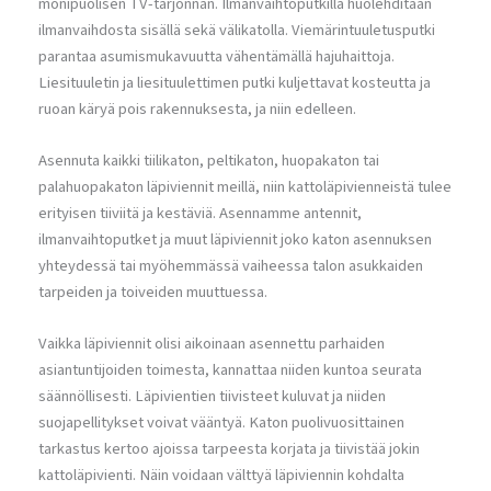
monipuolisen TV-tarjonnan. Ilmanvaihtoputkilla huolehditaan
ilmanvaihdosta sisällä sekä välikatolla. Viemärintuuletusputki
parantaa asumismukavuutta vähentämällä hajuhaittoja.
Liesituuletin ja liesituulettimen putki kuljettavat kosteutta ja
ruoan käryä pois rakennuksesta, ja niin edelleen.
Asennuta kaikki tiilikaton, peltikaton, huopakaton tai
palahuopakaton läpiviennit meillä, niin kattoläpivienneistä tulee
erityisen tiiviitä ja kestäviä. Asennamme antennit,
ilmanvaihtoputket ja muut läpiviennit joko katon asennuksen
yhteydessä tai myöhemmässä vaiheessa talon asukkaiden
tarpeiden ja toiveiden muuttuessa.
Vaikka läpiviennit olisi aikoinaan asennettu parhaiden
asiantuntijoiden toimesta, kannattaa niiden kuntoa seurata
säännöllisesti. Läpivientien tiivisteet kuluvat ja niiden
suojapellitykset voivat vääntyä. Katon puolivuosittainen
tarkastus kertoo ajoissa tarpeesta korjata ja tiivistää jokin
kattoläpivienti. Näin voidaan välttyä läpiviennin kohdalta