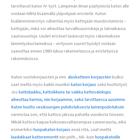
tarvittavat katon IV-työt. Lämpimän ilman päätymistä katon alle
voidaan hillitä lisäämällä yläpohjaan eristeitä. Katon
lisälämmöneristys vähentää myös kattojään muodostumista –
kattojään, mikä voi aiheuttaa turvallisuusriskejä ja talviaikaisia
saumavuotoja. Uudet eristeet laskevat myös rakennuksen
lämmityskustannuksia – erityisen suuret hyödyt voidaan
saavuttaa ennen 1980-lukua rakennetuissa ja eristetyissä
rakennuksissa.
Katon vuotokorjausten ja mm.
aluskatteen korjausten
lisäksi
saat meiltä myös kaikki muutkin
katon korjaus
sekä huoltotyöt.
Jos
kattoluukku, kattoikkuna tai vaikka kattovalokupu
aiheuttaa harmia, niin korjaamme, sekä tarvittaessa uusimme
.
Katon huolto
vesikourujen puhdistuksesta
lumenpudotuksiin
varmistaa sen, että kattosi jaksaa palvella vuodesta toiseen.
Mikäli kattosi kaipaa kokonaisvaltaisempaa saneerausta, eikä
esimerkiksi
huopakaton korjaus
enää riitä, saat meiltä
laadukkaat kattoremontit
niin pelti-, tiili- kuin
huopakatoille