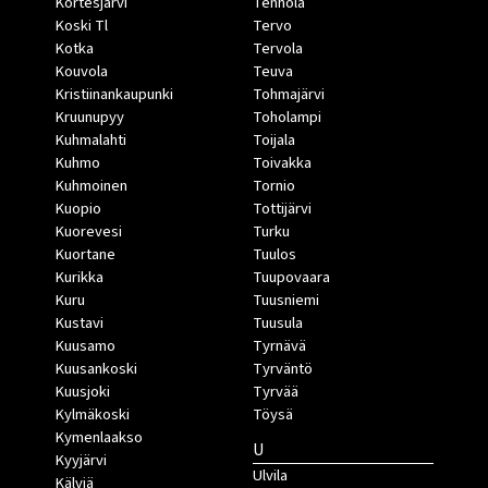
Kortesjärvi
Tenhola
Koski Tl
Tervo
Kotka
Tervola
Kouvola
Teuva
Kristiinankaupunki
Tohmajärvi
Kruunupyy
Toholampi
Kuhmalahti
Toijala
Kuhmo
Toivakka
Kuhmoinen
Tornio
Kuopio
Tottijärvi
Kuorevesi
Turku
Kuortane
Tuulos
Kurikka
Tuupovaara
Kuru
Tuusniemi
Kustavi
Tuusula
Kuusamo
Tyrnävä
Kuusankoski
Tyrväntö
Kuusjoki
Tyrvää
Kylmäkoski
Töysä
Kymenlaakso
U
Kyyjärvi
Ulvila
Kälviä