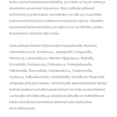
katto vuotaa kattoluukun kohdalta, jos katto on hyvin vanha ja
muutenkin uusimisen tarpeessa. Myös pitkään jatkunut
kattovuoto ja paha katon vesivahinko voi olla syy suositella
kattoremonttia katon osittaisen korjauksen sijasta. Silloinkin
tarjoamme kattoremonttia, jos talossa on varttikatto, joiden
korjaamisen nykyinen laki estää.
Saat parhaan hinnan kattovuodon korjaamiselle Akaassa,
Hämeenkyrössä, Ikaalisissa, Juupajoella, Kangasalla,
Kihniössä, Lempäälässä, Mänttä-Vilppulassa, Nokialla,
Orivedellä, Parkanossa, Pirkkalassa, Punkalaitumella,
Pälkäneellä, Ruovedellä, Sastamalassa, Tampereella,
Urjalassa, Valkeakoskella, Vesilahdella, Virroilla tai Ylöjärvellä
ottamalla yhteyttä meihin. Timanttisella ammattitaidolla tehdyt
kattokorjaukset ja kattosaneeraukset voi maksaa kauttamme
saatavalla rahoituksella, ja yksityisasiakkailla on mahdollisuus
hakea töistämme kotitalousvähennykseksi kutsuttua
verovähennystä.