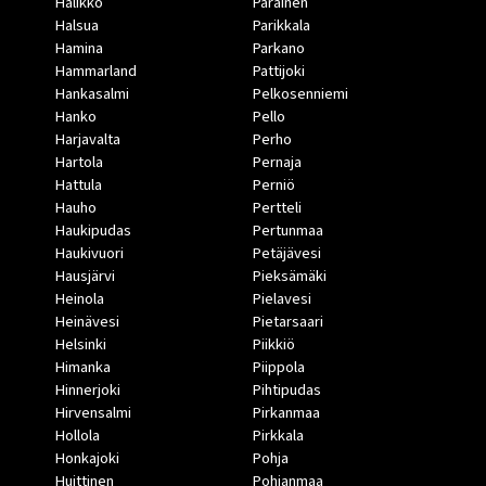
Halikko
Parainen
Halsua
Parikkala
Hamina
Parkano
Hammarland
Pattijoki
Hankasalmi
Pelkosenniemi
Hanko
Pello
Harjavalta
Perho
Hartola
Pernaja
Hattula
Perniö
Hauho
Pertteli
Haukipudas
Pertunmaa
Haukivuori
Petäjävesi
Hausjärvi
Pieksämäki
Heinola
Pielavesi
Heinävesi
Pietarsaari
Helsinki
Piikkiö
Himanka
Piippola
Hinnerjoki
Pihtipudas
Hirvensalmi
Pirkanmaa
Hollola
Pirkkala
Honkajoki
Pohja
Huittinen
Pohjanmaa