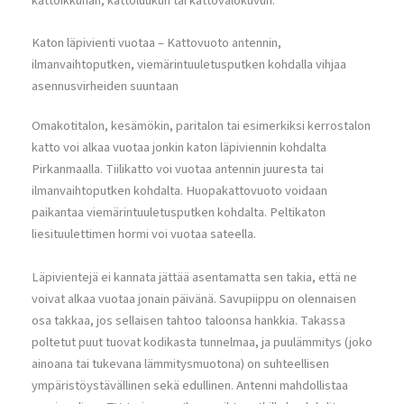
kattoikkunan, kattoluukun tai kattovalokuvun.
Katon läpivienti vuotaa – Kattovuoto antennin,
ilmanvaihtoputken, viemärintuuletusputken kohdalla vihjaa
asennusvirheiden suuntaan
Omakotitalon, kesämökin, paritalon tai esimerkiksi kerrostalon
katto voi alkaa vuotaa jonkin katon läpiviennin kohdalta
Pirkanmaalla. Tiilikatto voi vuotaa antennin juuresta tai
ilmanvaihtoputken kohdalta. Huopakattovuoto voidaan
paikantaa viemärintuuletusputken kohdalta. Peltikaton
liesituulettimen hormi voi vuotaa sateella.
Läpivientejä ei kannata jättää asentamatta sen takia, että ne
voivat alkaa vuotaa jonain päivänä. Savupiippu on olennaisen
osa takkaa, jos sellaisen tahtoo taloonsa hankkia. Takassa
poltetut puut tuovat kodikasta tunnelmaa, ja puulämmitys (joko
ainoana tai tukevana lämmitysmuotona) on suhteellisen
ympäristöystävällinen sekä edullinen. Antenni mahdollistaa