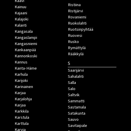
Kaavi
Ristiina
Kainuu
Ristijärvi
Kajaani
Rovaniemi
Kalajoki
Ruokolahti
Kalanti
Ruotsinpyhtää
Kangasala
Ruovesi
Kangaslampi
Rusko
Kangasniemi
Rymättylä
Kankaanpää
Rääkkylä
Kannonkoski
Kannus
S
Kanta-Häme
Saarijärvi
Karhula
Sahalahti
Karijoki
Salla
Karinainen
Salo
Karjaa
Saltvik
Karjalohja
Sammatti
Karjaa
Sastamala
Karkkila
Satakunta
Karstula
Sauvo
Karttula
Savitaipale
Karvia