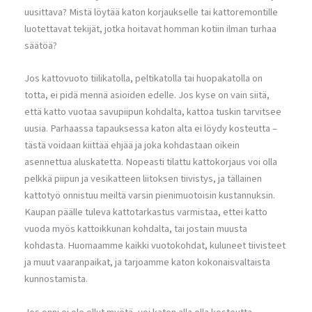
uusittava? Mistä löytää katon korjaukselle tai kattoremontille
luotettavat tekijät, jotka hoitavat homman kotiin ilman turhaa
säätöä?
Jos kattovuoto tiilikatolla, peltikatolla tai huopakatolla on
totta, ei pidä mennä asioiden edelle. Jos kyse on vain siitä,
että katto vuotaa savupiipun kohdalta, kattoa tuskin tarvitsee
uusia. Parhaassa tapauksessa katon alta ei löydy kosteutta –
tästä voidaan kiittää ehjää ja joka kohdastaan oikein
asennettua aluskatetta. Nopeasti tilattu kattokorjaus voi olla
pelkkä piipun ja vesikatteen liitoksen tiivistys, ja tällainen
kattotyö onnistuu meiltä varsin pienimuotoisin kustannuksin.
Kaupan päälle tuleva kattotarkastus varmistaa, ettei katto
vuoda myös kattoikkunan kohdalta, tai jostain muusta
kohdasta. Huomaamme kaikki vuotokohdat, kuluneet tiivisteet
ja muut vaaranpaikat, ja tarjoamme katon kokonaisvaltaista
kunnostamista.