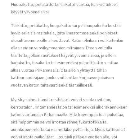
Huopakatto, peltikatto tai tiilikatto vuotaa, kun rasitukset
käyvät ylivoimaisiksi
Tiilikatto, peltikatto, huopakatto tai palahuopakatto kestää
hyvin erilaisia rasituksia, joita ilmastomme sekä pohjoiset
olosuhteemme sille aiheuttavat. Katon elinkaari voi kuitenkin
olla useiden vuosikymmenien mittainen. Eteen voi tulla
tilanteita, jolloin rasitukset käyvät ylivoimaisiksi, ja silloin
harjakatto, tasakatto tai esimerkiksi pulpettikatto saattaa
alkaa vuotaa Pirkanmaalla. Ota silloin yhteyttä tähän
kattourakoitsijaan, jonka voit luottaa korjaavan jokaisen
vuotavan katon taitavasti sekä täsmällisesti.
Myrskyn aiheuttamat rasitukset voivat saada rivitalon,
kerrostalon, rintamamiestalon tai esimerkiksi ulkorakennuksen
katon vuotamaan Pirkanmaalla. Mitä kovempaa tuuli puhaltaa,
sitä helpommin se voi irrottaa rännejä, kattotikkaita,
aurinkopaneeleita tai esimerkiksi peltilistoja. Myös kattopellit
voivat irrota paikoiltaan. Jos tuuli pääsee vuotien alle, voi