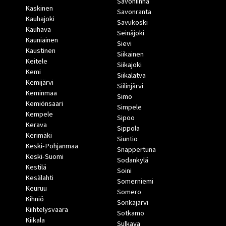
Savonlinna
Kaskinen
Savonranta
Kauhajoki
Savukoski
Kauhava
Seinäjoki
Kauniainen
Sievi
Kaustinen
Siikainen
Keitele
Siikajoki
Kemi
Siikalatva
Kemijärvi
Siilinjärvi
Keminmaa
Simo
Kemiönsaari
Simpele
Kempele
Sipoo
Kerava
Sippola
Kerimäki
Siuntio
Keski-Pohjanmaa
Snappertuna
Keski-Suomi
Sodankylä
Kestilä
Soini
Kesälahti
Somerniemi
Keuruu
Somero
Kihniö
Sonkajärvi
Kiihtelysvaara
Sotkamo
Kiikala
Sulkava