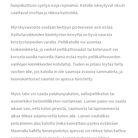
huopakattoon syntyä isoja repeämiä. Katolle iskeytyvät oksat
saattavat irrottaa ja rikkoa kattotiiliä.
Myrskyvaurioita voidaan tiettyyn pisteeseen asti estää.
Kattotarvikkeiden kiinnitysten kireyttä on hyvä seurata
kiristystarpeiden varalta. Peltikatolle voi asentaa
lisäkiinnikkeitä, ja vanhat peltikattonaulat tai kateruuvit voi
korvata uusilla ruuveilla (tämä estää myös peltikattovuodon
vanhojen kiinnikkeiden kohdalta). Tuulen ei pitäisi löytää tietä
vuotien alle, jos katolla ei ole saumoja avaavia sammaleita, ja
huonokuntoiset saumat on ajoissa tiivistetty.
Myös talvi voi saada palahuopakaton, aaltopeltikaton tai
esimerkiksi betonitiilikaton vuotamaan. Lumen paino voi saada
aikaan sen, että katon jiireistä, saumoista tai läpivienneistä
alkaa tihkua sulamisvettä katon alle. Lumen vauhdikas
putoaminen alas katolta (mikä kannattaisi pyrkiä estämään
tilaamalla hallittu lumenpudotus ajoissa) voi rikkoa talon kattoa