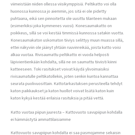
viimeistään niiden ollessa viisikymppisiä. Peltikatto voi olla
huonossa kunnossa jo aiemmin, jos sitä ei ole pidetty
puhtaana, eikä sen pinnoitetta ole uusittu tilanteen mukaan
(esimerkiksi joka kymmenes vuosi). Konesaumakatto on
poikkeus, sillä se voi kestää timmissä kunnossa satakin vuotta.
Konesaumakaton uskomaton tiiviys selittyy muun muassa sillä,
ettei näkyviin ole jäänyt yhtään ruuvinreikää, joista katto voisi
alkaa vuotaa. Rivisaumattu peltikatto ei vuoda helposti
läpivientienkään kohdalta, sillä ne on saumattu tiiviisti kiinni
katteeseen. Toki rasitukset voivat käydä ylivoimaisiksi
rivisaumatulle peltikatollekin, joten senkin kuntoa kannattaa
seurata puolivuosittain. Kattotarkastuksen perusteella tehdyt
katon paikkaukset ja katon huollot voivat lisätä katon kuin
katon kykyä kestää erilaisia rasituksia ja pitää vettä.
Katto vuotaa piipun juuresta – Kattovuoto savupiipun kohdalla
ei hämmästytä ammattilaisiamme
Kattovuoto savupiipun kohdalta ei saa pasmojamme sekaisin