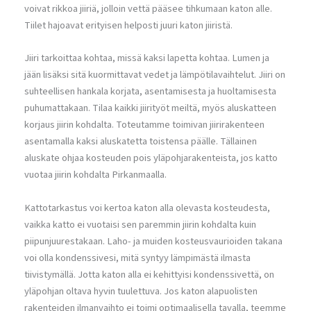
voivat rikkoa jiiriä, jolloin vettä pääsee tihkumaan katon alle.
Tiilet hajoavat erityisen helposti juuri katon jiiristä.
Jiiri tarkoittaa kohtaa, missä kaksi lapetta kohtaa. Lumen ja
jään lisäksi sitä kuormittavat vedet ja lämpötilavaihtelut. Jiiri on
suhteellisen hankala korjata, asentamisesta ja huoltamisesta
puhumattakaan. Tilaa kaikki jiirityöt meiltä, myös aluskatteen
korjaus jiirin kohdalta. Toteutamme toimivan jiirirakenteen
asentamalla kaksi aluskatetta toistensa päälle. Tällainen
aluskate ohjaa kosteuden pois yläpohjarakenteista, jos katto
vuotaa jiirin kohdalta Pirkanmaalla.
Kattotarkastus voi kertoa katon alla olevasta kosteudesta,
vaikka katto ei vuotaisi sen paremmin jiirin kohdalta kuin
piipunjuurestakaan. Laho- ja muiden kosteusvaurioiden takana
voi olla kondenssivesi, mitä syntyy lämpimästä ilmasta
tiivistymällä. Jotta katon alla ei kehittyisi kondenssivettä, on
yläpohjan oltava hyvin tuulettuva. Jos katon alapuolisten
rakenteiden ilmanvaihto ei toimi optimaalisella tavalla, teemme