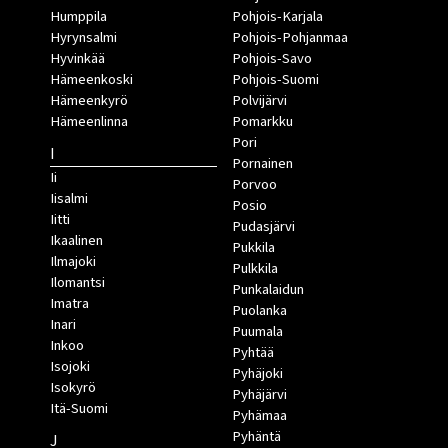
Humppila
Pohjois-Karjala
Hyrynsalmi
Pohjois-Pohjanmaa
Hyvinkää
Pohjois-Savo
Hämeenkoski
Pohjois-Suomi
Hämeenkyrö
Polvijärvi
Hämeenlinna
Pomarkku
Pori
I
Pornainen
Ii
Porvoo
Iisalmi
Posio
Iitti
Pudasjärvi
Ikaalinen
Pukkila
Ilmajoki
Pulkkila
Ilomantsi
Punkalaidun
Imatra
Puolanka
Inari
Puumala
Inkoo
Pyhtää
Isojoki
Pyhäjoki
Isokyrö
Pyhäjärvi
Itä-Suomi
Pyhämaa
Pyhäntä
J