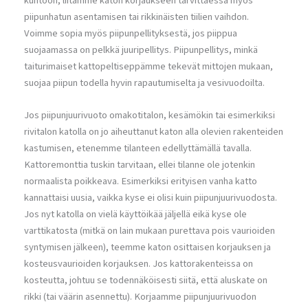
kuntoon, liitämme katon korjaukseen tarvittaessa myös
piipunhatun asentamisen tai rikkinäisten tiilien vaihdon.
Voimme sopia myös piipunpellityksestä, jos piippua
suojaamassa on pelkkä juuripellitys. Piipunpellitys, minkä
taiturimaiset kattopeltiseppämme tekevät mittojen mukaan,
suojaa piipun todella hyvin rapautumiselta ja vesivuodoilta.
Jos piipunjuurivuoto omakotitalon, kesämökin tai esimerkiksi
rivitalon katolla on jo aiheuttanut katon alla olevien rakenteiden
kastumisen, etenemme tilanteen edellyttämällä tavalla.
Kattoremonttia tuskin tarvitaan, ellei tilanne ole jotenkin
normaalista poikkeava. Esimerkiksi erityisen vanha katto
kannattaisi uusia, vaikka kyse ei olisi kuin piipunjuurivuodosta.
Jos nyt katolla on vielä käyttöikää jäljellä eikä kyse ole
varttikatosta (mitkä on lain mukaan purettava pois vaurioiden
syntymisen jälkeen), teemme katon osittaisen korjauksen ja
kosteusvaurioiden korjauksen. Jos kattorakenteissa on
kosteutta, johtuu se todennäköisesti siitä, että aluskate on
rikki (tai väärin asennettu). Korjaamme piipunjuurivuodon