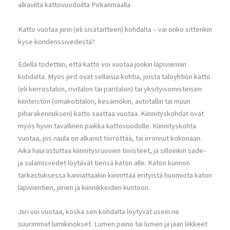
alkavilta kattovuodoilta Pirkanmaalla.
Katto vuotaa jiirin (eli sisätaitteen) kohdalta – vai onko sittenkin
kyse kondenssivedestä?
Edellä todettiin, että katto voi vuotaa jonkin läpiviennin
kohdalta. Myös jiirit ovat sellaisia kohtia, joista taloyhtiön katto
(eli kerrostalon, rivitalon tai paritalon) tai yksityisomisteisen
kiinteistön (omakotitalon, kesämökin, autotallin tai muun
piharakennuksen) katto saattaa vuotaa. Kiinnityskohdat ovat
myös hyvin tavallinen paikka kattovuodolle. Kiinnityskohta
vuotaa, jos naula on alkanut törröttää, tai irronnut kokonaan.
Aika haurastuttaa kiinnitysruuvien tiivisteet, ja silloinkin sade-
ja sulamisvedet löytävät tiensä katon alle. Katon kunnon
tarkastuksessa kannattaakin kiinnittää erityistä huomiota katon
läpivientien, jiirien ja kiinnikkeiden kuntoon.
Jiiri voi vuotaa, koska sen kohdalta löytyvät usein ne
suurimmat lumikinokset. Lumen paino tai lumen ja jään liikkeet