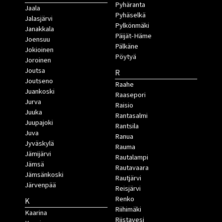
Pyhäranta
Jaala
Pyhäselkä
Jalasjärvi
Pylkönmäki
Janakkala
Päijät-Häme
Joensuu
Pälkäne
Jokioinen
Pöytyä
Joroinen
Joutsa
R
Joutseno
Raahe
Juankoski
Raasepori
Jurva
Raisio
Juuka
Rantasalmi
Juupajoki
Rantsila
Juva
Ranua
Jyväskylä
Rauma
Jämijärvi
Rautalampi
Jämsä
Rautavaara
Jämsänkoski
Rautjärvi
Järvenpää
Reisjärvi
Renko
K
Riihimäki
Kaarina
Riistavesi