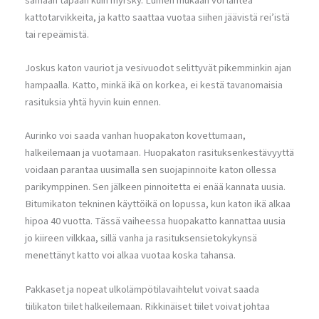
samaan tapaan kuin myrsky. Lumen mukaan voi lähteä
kattotarvikkeita, ja katto saattaa vuotaa siihen jäävistä rei’istä
tai repeämistä.
Joskus katon vauriot ja vesivuodot selittyvät pikemminkin ajan
hampaalla. Katto, minkä ikä on korkea, ei kestä tavanomaisia
rasituksia yhtä hyvin kuin ennen.
Aurinko voi saada vanhan huopakaton kovettumaan,
halkeilemaan ja vuotamaan. Huopakaton rasituksenkestävyyttä
voidaan parantaa uusimalla sen suojapinnoite katon ollessa
parikymppinen. Sen jälkeen pinnoitetta ei enää kannata uusia.
Bitumikaton tekninen käyttöikä on lopussa, kun katon ikä alkaa
hipoa 40 vuotta. Tässä vaiheessa huopakatto kannattaa uusia
jo kiireen vilkkaa, sillä vanha ja rasituksensietokykynsä
menettänyt katto voi alkaa vuotaa koska tahansa.
Pakkaset ja nopeat ulkolämpötilavaihtelut voivat saada
tiilikaton tiilet halkeilemaan. Rikkinäiset tiilet voivat johtaa