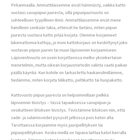
Pirkanmaalla. Ammattilaisemme eivät hämmästy, vaikka katto
vuotaisi savupiipun juuresta, sillä piipunjuurivuoto on
suhteellisen tyypillinen ilmiö. Ammattilaisemme eivät mene
hämilleen senkään takia, etteivät he tietäisi, miten piipun
juuresta vuotava katto pitää korjata. Olemme korjanneet
lukemattomia kattoja, ja moni kattokorjaus on keskittynyt joko
vuotavan piipun juuren tai muun läpiviennin korjaamiseen.
Läpivientivuoto on usein korjattavissa melko yksinkertaisin
menetelmin, mutta oikean korjausmetodin valinta vaatii paikan
päällä käyntiä. Kun kohde on tarkastettu haukansilmillämme,
tiedämme, miten korjata tiilikatto, peltikatto tai huopakatto.
Kattovuoto piipun juuresta on helpoimmillaan pelkkä
läpiviennin tiivistys – tässä tapauksessa savupiipun ja
vesikatteen liitoksen tiivistys. Tiivistämme liitoksen niin, että
sade- ja sulamisvedet pysyvät jatkossa pois katon alta.
Tarvittaessa korjaamme myös juuripellityksen tai
piipunpellityksen. Koska meillä on tapana laittaa katot kerralla