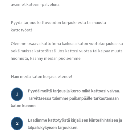
avaimet käteen -palveluna.
Pyydä tarjous kattovuodon korjauksesta tai muusta
kattotyöstä!
Olemme osaava kattofirma kaikissa katon vuotokorjauksissa
sekä muissa kattotöissä. Jos kattosi vuotaa tai kaipaa muuta
huomiota, käänny meidän puoleemme.
Näin meillä katon korjaus etenee!
Pyydä meiltä tarjous ja kerro mikä kattoasi vaivaa.
1
Tarvittaessa tulemme paikanpäälle tarkastamaan
katon kunnon.
Laadimme kattotyöstä kirjallisen kiinteähintaisen ja
2
kilpailukykyisen tarjouksen.