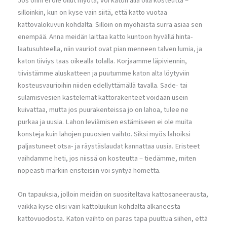
Jos onni ei ole ollut myötä, voi katon alla olla kosteutta –
silloinkin, kun on kyse vain siitä, että katto vuotaa
kattovalokuvun kohdalta. Silloin on myöhäistä surra asiaa sen
enempää. Anna meidän laittaa katto kuntoon hyvällä hinta-
laatusuhteella, niin vauriot ovat pian menneen talven lumia, ja
katon tiiviys taas oikealla tolalla. Korjaamme läpiviennin,
tiivistämme aluskatteen ja puutumme katon alta löytyviin
kosteusvaurioihin niiden edellyttämällä tavalla. Sade- tai
sulamisvesien kastelemat kattorakenteet voidaan usein
kuivattaa, mutta jos puurakenteissa jo on lahoa, tulee ne
purkaa ja uusia. Lahon leviämisen estämiseen ei ole muita
konsteja kuin lahojen puuosien vaihto. Siksi myös lahoiksi
paljastuneet otsa- ja räystäslaudat kannattaa uusia. Eristeet
vaihdamme heti, jos niissä on kosteutta – tiedämme, miten
nopeasti märkiin eristeisiin voi syntyä hometta.
On tapauksia, jolloin meidän on suositeltava kattosaneerausta,
vaikka kyse olisi vain kattoluukun kohdalta alkaneesta
kattovuodosta. Katon vaihto on paras tapa puuttua siihen, että