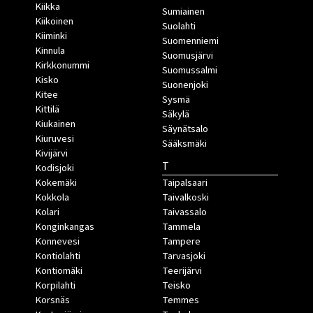
Kiikka
Sumiainen
Kiikoinen
Suolahti
Kiiminki
Suomenniemi
Kinnula
Suomusjärvi
Kirkkonummi
Suomussalmi
Kisko
Suonenjoki
Kitee
Sysmä
Kittilä
Säkylä
Kiukainen
Säynätsalo
Kiuruvesi
Sääksmäki
Kivijärvi
T
Kodisjoki
Kokemäki
Taipalsaari
Kokkola
Taivalkoski
Kolari
Taivassalo
Konginkangas
Tammela
Konnevesi
Tampere
Kontiolahti
Tarvasjoki
Kontiomäki
Teerijärvi
Korpilahti
Teisko
Korsnäs
Temmes