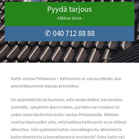
Pyydä tarjous
- klikkaa tästä -
✆ 040 712 88 88
Katto vuotaa Pirkanmaa – Kattovuoto ei vaivaa pitkään, kun
ammattilaisemme kiipeävät katollesi
On epämiellyttävää huomata, että omakotitalon, kesämökin,
autotallin, taloyhtiön (kerrostalon, paritalon tai rivitalon) tai
jonkin muun kiinteistön katto vuotaa Pirkanmaalla. Mieleen
saattaa hiipiä pelko siitä, mitä kaikkea kattovuoto on jo ehtinyt
aiheuttaa. Joko puhutaan katon vesivahingosta, lahonneista
kattorakenteista ja homehtuneista eristeistä? Onko katto nyt