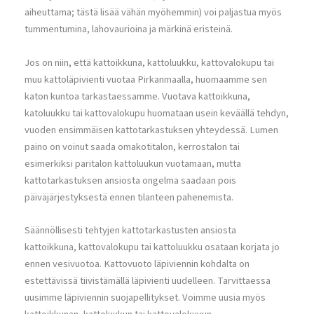
aiheuttama; tästä lisää vähän myöhemmin) voi paljastua myös
tummentumina, lahovaurioina ja märkinä eristeinä.
Jos on niin, että kattoikkuna, kattoluukku, kattovalokupu tai
muu kattoläpivienti vuotaa Pirkanmaalla, huomaamme sen
katon kuntoa tarkastaessamme. Vuotava kattoikkuna,
katoluukku tai kattovalokupu huomataan usein keväällä tehdyn,
vuoden ensimmäisen kattotarkastuksen yhteydessä. Lumen
paino on voinut saada omakotitalon, kerrostalon tai
esimerkiksi paritalon kattoluukun vuotamaan, mutta
kattotarkastuksen ansiosta ongelma saadaan pois
päiväjärjestyksestä ennen tilanteen pahenemista.
Säännöllisesti tehtyjen kattotarkastusten ansiosta
kattoikkuna, kattovalokupu tai kattoluukku osataan korjata jo
ennen vesivuotoa. Kattovuoto läpiviennin kohdalta on
estettävissä tiivistämällä läpivienti uudelleen. Tarvittaessa
uusimme läpiviennin suojapellitykset. Voimme uusia myös