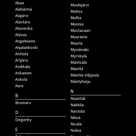
Akaa
Mouhijärvi
Alahärmä
Muhos
Alajärvi
Multia
Alastaro
Muonio
Alavieska
Mustasaari
Alavus
Muurame
Angelniemi
Muurla
Anjalankoski
Mynämäki
Anttola
Myrskylä
Artjärvi
Mäntsälä
Asikkala
Mänttä
Askainen
Mänttä-Vilppula
Askola
Mäntyharju
Aura
N
B
Naantali
Bromarv
Nakkila
Nastola
D
Nilsiä
Degerby
Nivala
E
Nokia