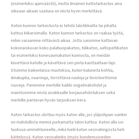
(esimerkiksi ajansäästö), mutta ilmainen kattotarkastus aina
oikeaan aikaan saatuna on niistä hyvin merkittävä.
Katon kunnon tarkastusta ei tehdä talotikkailta tai pihalta
kattoa kiikaroimalla. Katon kunnon tarkastus on raakaa työtä,
mihin varaamme riittävästi aikaa. Jotta saisimme kattavan
kokonaiskuvan koko palahuopakaton, tiilikaton, aaltopeltikaton
tai esimerkiksi konesaumakaton kunnosta, on meidän
kiivettävä katolle ja käveltävä sen pinta kauttaaltaan läpi.
Etsimme kaikenlaisia muutoksia, kuten kuluneita kohtia,
ilmakuplia, naarmuja, törröttäviä nauloja ja tiivisteettömiä
ruuveja. Panemme merkille kaikki ongelmakohdat ja
mainitsemme niistä asiakkaalle korjausehdotuksen sekä
merkille pantavan hyvän tarjouksen kera.
Katon tarkastus ulottuu myös katon alle, jos yläpohjaan suinkin
on mahdollista mennä purkamatta talon kattoa. Katon alla voi
tuoksua ummehtuneelle, mikä kielii katon vesivahingosta heti
kättelyssä. Katon vesivahinko (myös kondenssiveden