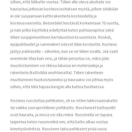
siihen, että tiilikatto vuotaa. Tiilien alle oleva aluskate voi
haurastua jatkuvan kosteusrasituksen myötä, jolloin siitäkään
ei ole suojaamaan kattorakenteita kosteudelta ja
kosteusvaurioilta. Betonitiilet kestävät korkeintaan 70 vuotta,
ja näin pitkä käyttöikä edellyttää katon puhtaanapitoa sekä
tiilien suojapinnoitteen kertaluontoista uusimista. Roskat,
epäpuhtaudet ja sammaleet sitovat tiiliin kosteutta. Kosteus
jäätyy pakkasella – silloinkin, kun se on tiilien sisällä. Jää vaati
enemmän tilaa kuin vesi, ja tähän perustuu se, miksi jään
muodostuminen voi rikkoa lukuisia eri materiaaleja ja
rakenteita (kattotiiliä unohtamatta). Tiilien rakenteen
muuttuminen huokoistuneeksi ja hauraaksi voi johtaa myös
siihen, että tiiliä hajoaa kengän alla kattoa huoltaessa.
Kosteus ruostuttaa peltikaton, oli se sitten lukkosaumakatto
tai vaikka suoraprofiilinen peltikatto. Ruostuneet kattopellit
ovat hauraita, ja niissä voi olla reikiä. Ruosteella on tapana
laajentaa katon ruuvinreikiä niin, että katto alkaa vuotaa
kiinnityskohdista. Ruosteen takia peltikatot pitää uusia