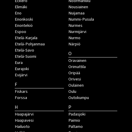
Eckerö
Noormarkku
Elimäki
Nousiainen
Eno
Nuijamaa
Enonkoski
Nummi-Pusula
Enontekiö
Nurmes
Espoo
Nurmijärvi
Etelä-Karjala
Nurmo
Etelä-Pohjanmaa
Närpiö
Etelä-Savo
O
Etelä-Suomi
Oravainen
Eura
Orimattila
Eurajoki
Oripää
Evijärvi
Orivesi
F
Oulainen
Fiskars
Oulu
Forssa
Outokumpu
H
P
Haapajärvi
Padasjoki
Haapavesi
Paimio
Hailuoto
Paltamo