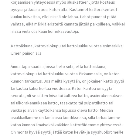
korjaamisen yhteydessä myös aluskatteen, jotta kosteus
pysyisi jatkossa pois katon alta. Kastuneet kattorakenteet
kuuluu kuivattaa, ellei niissä ole lahoa. Lahot puuosat pitää
vaihtaa, eikä märkiä eristeitä kannata jättää paikoilleen, vaikkei
niissä vielä olisikaan homekasvustoja.
Kattoikkuna, kattovalokupu tai kattoluukku vuotaa esimerkiksi
lumen painon alla
Ainoa tapa saada ajoissa tieto siitä, että kattoikkuna,
kattovalokupu tai kattoluukku vuotaa Pirkanmaalla, on katon
kunnon tarkastus. Jos meiltä kysytään, on jokainen katto syytä
tarkastaa kaksi kertaa vuodessa. Katon kuntoa on syytä
seurata, oli se sitten loiva tai kalteva katto, asuinrakennuksen
tai ulkorakennuksen katto, tasakatto tai pulpettikatto tai
vaikka jo aivan käyttöikänsä lopussa oleva katto. Meidän
asiakkaillamme on tämä asia kondiksessa, sillä tarkastamme
katon kunnon ilmaiseksi kaikkien kattotöidemme yhteydessä.
On monta hyvää syytä jättää katon kevät- ja syyshuollot meille