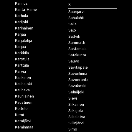
Kannus
S
Kanta-Häme
Saarijärvi
Karhula
Sahalahti
Karijoki
Salla
Karinainen
Salo
Karjaa
Saltvik
Karjalohja
Sammatti
Karjaa
Sastamala
Karkkila
Satakunta
Karstula
Sauvo
Karttula
Savitaipale
Karvia
Savonlinna
Kaskinen
Savonranta
Kauhajoki
Savukoski
Kauhava
Seinäjoki
Kauniainen
Sievi
Kaustinen
Siikainen
Keitele
Siikajoki
Kemi
Siikalatva
Kemijärvi
Siilinjärvi
Keminmaa
Simo