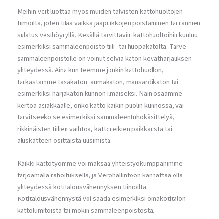
Meihin voit luottaa myös muiden talvisten kattohuoltojen
tiimoilta, joten tilaa vaikka jääpuikkojen poistaminen tai rännien
sulatus vesihöyryllä. Kesällä tarvittaviin kattohuoltoihin kuuluu
esimerkiksi sammaleenpoisto tiili- tai huopakatolta. Tarve
sammaleenpoistolle on voinut selviä katon kevätharjauksen
yhteydessä. Aina kun teemme jonkin kattohuollon,
tarkastamme tasakaton, aumakaton, mansardikaton tai
esimerkiksi harjakaton kunnon ilmaiseksi. Näin osaamme
kertoa asiakkaalle, onko katto kaikin puolin kunnossa, vai
tarvitseeko se esimerkiksi sammaleentuhokäsittelyä,
rikkinäisten tiilien vaihtoa, kattoreikien paikkausta tai
aluskatteen osittaista uusimista.
Kaikki kattotyömme voi maksaa yhteistyökumppanimme
tarjoamalla rahoituksella, ja Verohallintoon kannattaa olla
yhteydessä kotitalousvähennyksen tiimoilta.
Kotitalousvähennystä voi saada esimerkiksi omakotitalon
kattolumitöistä tai mökin sammaleenpoistosta.