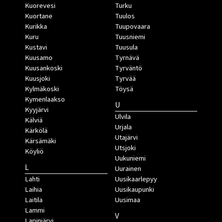
Kuorevesi
Turku
Kuortane
Tuulos
Kurikka
Tuupovaara
Kuru
Tuusniemi
Kustavi
Tuusula
Kuusamo
Tyrnävä
Kuusankoski
Tyrväntö
Kuusjoki
Tyrvää
Kylmäkoski
Töysä
Kymenlaakso
U
Kyyjärvi
Ulvila
Kälviä
Urjala
Kärkölä
Utajärvi
Kärsämäki
Utsjoki
Köyliö
Uukuniemi
L
Uurainen
Lahti
Uusikaarlepyy
Laihia
Uusikaupunki
Laitila
Uusimaa
Lammi
V
Lapinjärvi