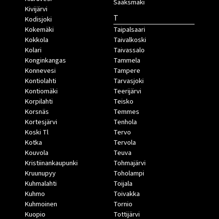
Sääksmäki
Kivijärvi
T
Kodisjoki
Kokemäki
Taipalsaari
Kokkola
Taivalkoski
Kolari
Taivassalo
Konginkangas
Tammela
Konnevesi
Tampere
Kontiolahti
Tarvasjoki
Kontiomäki
Teerijärvi
Korpilahti
Teisko
Korsnäs
Temmes
Kortesjärvi
Tenhola
Koski Tl
Tervo
Kotka
Tervola
Kouvola
Teuva
Kristiinankaupunki
Tohmajärvi
Kruunupyy
Toholampi
Kuhmalahti
Toijala
Kuhmo
Toivakka
Kuhmoinen
Tornio
Kuopio
Tottijärvi