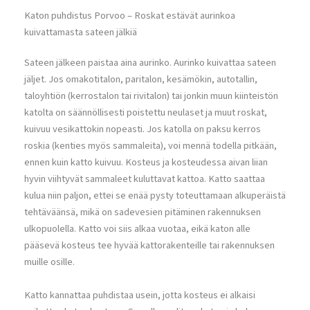
Katon puhdistus Porvoo – Roskat estävät aurinkoa
kuivattamasta sateen jälkiä
Sateen jälkeen paistaa aina aurinko. Aurinko kuivattaa sateen
jäljet. Jos omakotitalon, paritalon, kesämökin, autotallin,
taloyhtiön (kerrostalon tai rivitalon) tai jonkin muun kiinteistön
katolta on säännöllisesti poistettu neulaset ja muut roskat,
kuivuu vesikattokin nopeasti. Jos katolla on paksu kerros
roskia (kenties myös sammaleita), voi mennä todella pitkään,
ennen kuin katto kuivuu. Kosteus ja kosteudessa aivan liian
hyvin viihtyvät sammaleet kuluttavat kattoa. Katto saattaa
kulua niin paljon, ettei se enää pysty toteuttamaan alkuperäistä
tehtäväänsä, mikä on sadevesien pitäminen rakennuksen
ulkopuolella. Katto voi siis alkaa vuotaa, eikä katon alle
pääsevä kosteus tee hyvää kattorakenteille tai rakennuksen
muille osille.
Katto kannattaa puhdistaa usein, jotta kosteus ei alkaisi