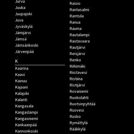
Jurva
Raisio
Juuka
Rantasalmi
Juupajoki
Rantsila
Juva
Ranua
Jyväskylä
Rauma
Jämijärvi
Rautalampi
Jämsä
Rautavaara
Jämsänkoski
Rautjärvi
Järvenpää
Reisjärvi
Renko
K
Riihimäki
Kaarina
Riistavesi
Kaavi
Ristiina
Kainuu
Ristijärvi
Kajaani
Rovaniemi
Kalajoki
Ruokolahti
Kalanti
Ruotsinpyhtää
Kangasala
Ruovesi
Kangaslampi
Rusko
Kangasniemi
Rymättylä
Kankaanpää
Rääkkylä
Kannonkoski