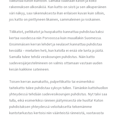
vaikuttaa katon kuntoon. Samalla vaalitaan katon ja koko
rakennuksen ulkonäköä. Kun katto on siisti ja sen alkuperäinen
väri näkyy, saa rakennuksesta ihan erilaisen kuvan kuin silloin,
jos katto on pinttyneen likainen, sammaleinen ja roskainen.
Tiilikatot, peltikatot ja huopakatto kannattaa puhdistaa kaksi
kertaa vuodessa niin Porvoossa kuin muuallakin Suomessa.
Ensimmäisen kerran lehdet ja neulaset kannattaa puhdistaa
keväällä – mieluiten heti, kun katolla ei enää ole lunta ja jäätä.
Samalla tulee tehdä vesikourujen puhdistus. Näin katto
sadevesijärjestelmineen on valmis ottamaan vastaan uuden
kesän kaikkine sateineen.
Toisen kerran aumakatto, pulpettikatto tai esimerkiksi
taitekatto tulee puhdistaa syksyn tullen. Tämänkin kattohuollon
yhteydessä tehdään sadevesikourujen puhdistus. Nyt talvi saa
tulla, eikä esimerkiksi rännien jäätymisestä ole huolta! Katon
puhdistuksen yhteydessä veloituksetta tekemämme
kuntotarkastus kertoisi niin väänteistä ränneistä, vuotavasta