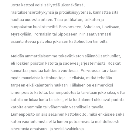
Jotta kattosi voisi säilyttää ulkonäkönsä,
rasituksensietokykynsä ja pitkäikäisyytensä, kannattaa sitä
huoltaa uudesta pitäen. Tilaa peltikaton, tiilikaton ja
huopakaton huollot meiltä Porvooseen, Askolaan, Loviisaan,
Myrskylään, Pornaisiin tai Sipooseen, niin saat varmasti
asiantuntevaa palvelua jokaisen kattohuollon tiimoilta.
Meidän ammattilaisemme tekevät katon säännölliset huollot,
eli roskien poiston katolta ja sadevesijärjestelmästä. Roskat
kannattaa poistaa kahdesti vuodessa. Porvoossa tarvitaan
myös muunlaisia kattohuoltoja – sellaisia, mitkä tehdään
tarpeen eikä kalenterin mukaan. Tällainen on esimerkiksi
lumenpoisto katolta. Lumenpudotusta tarvitaan joko siksi, että
katolla on liikaa lunta tai siksi, että kattolumet uhkaavat pudota
katolta enemmän tai vähemmän vaarallisella tavalla.
Lumenpoisto on siis sellainen kattohuolto, mikä ehkäisee sekä
katon vaurioitumista että lumen putoamisesta mahdollisesti
aiheutuvia omaisuus- ja henkilövahinkoja.