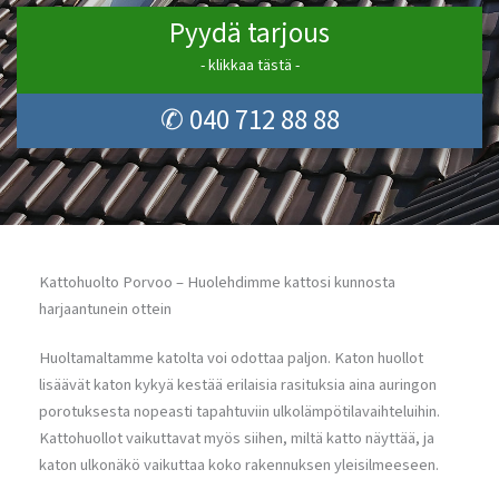
Pyydä tarjous
- klikkaa tästä -
✆ 040 712 88 88
Kattohuolto Porvoo – Huolehdimme kattosi kunnosta
harjaantunein ottein
Huoltamaltamme katolta voi odottaa paljon. Katon huollot
lisäävät katon kykyä kestää erilaisia rasituksia aina auringon
porotuksesta nopeasti tapahtuviin ulkolämpötilavaihteluihin.
Kattohuollot vaikuttavat myös siihen, miltä katto näyttää, ja
katon ulkonäkö vaikuttaa koko rakennuksen yleisilmeeseen.