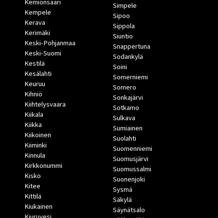
Kemiönsaari
Simpele
Kempele
Sipoo
Kerava
Sippola
Kerimäki
Siuntio
Keski-Pohjanmaa
Snappertuna
Keski-Suomi
Sodankylä
Kestilä
Soini
Kesälahti
Somerniemi
Keuruu
Somero
Kihniö
Sonkajärvi
Kiihtelysvaara
Sotkamo
Kiikala
Sulkava
Kiikka
Sumiainen
Kiikoinen
Suolahti
Kiiminki
Suomenniemi
Kinnula
Suomusjärvi
Kirkkonummi
Suomussalmi
Kisko
Suonenjoki
Kitee
Sysmä
Kittilä
Säkylä
Kiukainen
Säynätsalo
Kiuruvesi