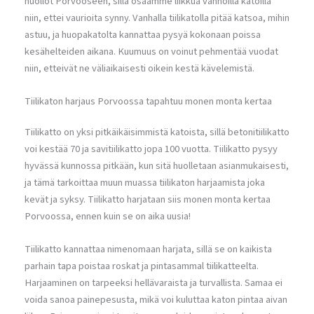
huollot Porvooseen, sillä osaamme liikkua vanhoilla katoilla
niin, ettei vaurioita synny. Vanhalla tiilikatolla pitää katsoa, mihin
astuu, ja huopakatolta kannattaa pysyä kokonaan poissa
kesähelteiden aikana. Kuumuus on voinut pehmentää vuodat
niin, etteivät ne väliaikaisesti oikein kestä kävelemistä.
Tiilikaton harjaus Porvoossa tapahtuu monen monta kertaa
Tiilikatto on yksi pitkäikäisimmistä katoista, sillä betonitiilikatto
voi kestää 70 ja savitiilikatto jopa 100 vuotta. Tiilikatto pysyy
hyvässä kunnossa pitkään, kun sitä huolletaan asianmukaisesti,
ja tämä tarkoittaa muun muassa tiilikaton harjaamista joka
kevät ja syksy. Tiilikatto harjataan siis monen monta kertaa
Porvoossa, ennen kuin se on aika uusia!
Tiilikatto kannattaa nimenomaan harjata, sillä se on kaikista
parhain tapa poistaa roskat ja pintasammal tiilikatteelta.
Harjaaminen on tarpeeksi hellävaraista ja turvallista. Samaa ei
voida sanoa painepesusta, mikä voi kuluttaa katon pintaa aivan