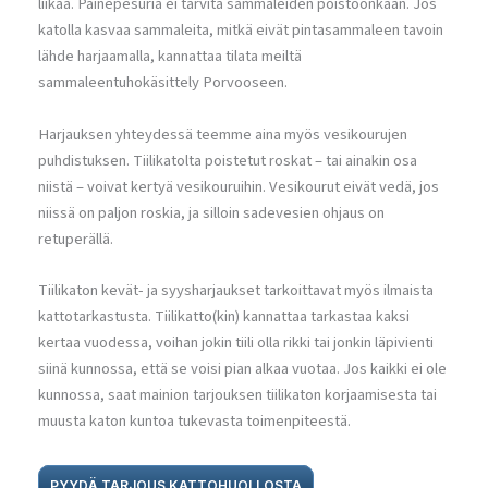
liikaa. Painepesuria ei tarvita sammaleiden poistoonkaan. Jos
katolla kasvaa sammaleita, mitkä eivät pintasammaleen tavoin
lähde harjaamalla, kannattaa tilata meiltä
sammaleentuhokäsittely Porvooseen.
Harjauksen yhteydessä teemme aina myös vesikourujen
puhdistuksen. Tiilikatolta poistetut roskat – tai ainakin osa
niistä – voivat kertyä vesikouruihin. Vesikourut eivät vedä, jos
niissä on paljon roskia, ja silloin sadevesien ohjaus on
retuperällä.
Tiilikaton kevät- ja syysharjaukset tarkoittavat myös ilmaista
kattotarkastusta. Tiilikatto(kin) kannattaa tarkastaa kaksi
kertaa vuodessa, voihan jokin tiili olla rikki tai jonkin läpivienti
siinä kunnossa, että se voisi pian alkaa vuotaa. Jos kaikki ei ole
kunnossa, saat mainion tarjouksen tiilikaton korjaamisesta tai
muusta katon kuntoa tukevasta toimenpiteestä.
PYYDÄ TARJOUS KATTOHUOLLOSTA