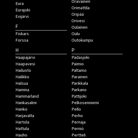
Oravainen
Eura
Orimattila
Eurajoki
Oripää
Evijärvi
Orivesi
F
Oulainen
Fiskars
Oulu
Forssa
Outokumpu
H
P
Haapajärvi
Padasjoki
Haapavesi
Paimio
Hailuoto
Paltamo
Halikko
Parainen
Halsua
Parikkala
Hamina
Parkano
Hammarland
Pattijoki
Hankasalmi
Pelkosenniemi
Hanko
Pello
Harjavalta
Perho
Hartola
Pernaja
Hattula
Perniö
Hauho
Pertteli