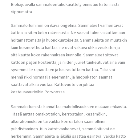
Biohajoavalla sammaleentuhokäsittely onnistuu katon iästä
riippumatta
Sammaloituminen on ikävä ongelma. Sammaleet vanhentavat
kattoa ja siten koko rakennusta. Ne saavat talon vaikuttamaan
hoitamattomalta ja huonokuntoiselta. Sammaleista on muutakin
kuin kosmeettista haittaa: ne ovat vakava uhka vesikaton ja
sitä kautta koko rakennuksen kunnolle. Sammaleet sitovat
kattoon paljon kosteutta, ja niiden juuret tunkeutuvat aina vain
syvemmälle rapauttaen ja haurastuttaen kattoa. Tiiliä voi
mennä rikki normaalia enemmän, ja huopakaton saumat
saattavat alkaa vuotaa. Kattovuoto voi johtaa
kosteusvaurioihin Porvoossa.
Sammaloitumista kannattaa mahdollisuuksien mukaan ehkäistä.
Tässä auttaa omakotitalon, kerrostalon, kesämökin,
ulkorakennuksen tai vaikka kerrostalon säännöllinen
puhdistaminen. Kun katot vanhenevat, sammaloituvat ne
herkemmin. Sammaleita ja jäkäliä saattaa esiintyä, vaikka katto