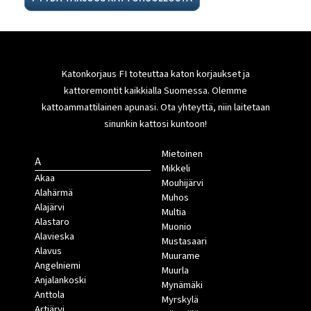
Katonkorjaus FI toteuttaa katon korjaukset ja
kattoremontit kaikkialla Suomessa. Olemme
kattoammattilainen apunasi. Ota yhteyttä, niin laitetaan
sinunkin kattosi kuntoon!
Mietoinen
A
Mikkeli
Akaa
Mouhijärvi
Alahärmä
Muhos
Alajärvi
Multia
Alastaro
Muonio
Alavieska
Mustasaari
Alavus
Muurame
Angelniemi
Muurla
Anjalankoski
Mynämäki
Anttola
Myrskylä
Artjärvi