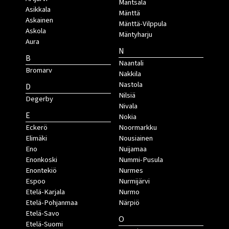
Mäntsälä
Asikkala
Mänttä
Askainen
Mänttä-Vilppula
Askola
Mäntyharju
Aura
N
B
Naantali
Bromarv
Nakkila
Nastola
D
Nilsiä
Degerby
Nivala
E
Nokia
Eckerö
Noormarkku
Elimäki
Nousiainen
Eno
Nuijamaa
Enonkoski
Nummi-Pusula
Enontekiö
Nurmes
Espoo
Nurmijärvi
Etelä-Karjala
Nurmo
Etelä-Pohjanmaa
Närpiö
Etelä-Savo
O
Etelä-Suomi