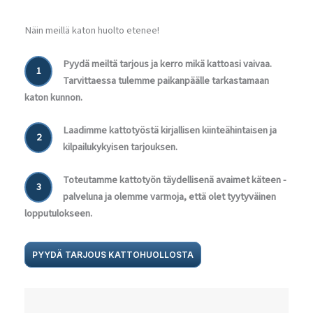
Näin meillä katon huolto etenee!
Pyydä meiltä tarjous ja kerro mikä kattoasi vaivaa.
1
Tarvittaessa tulemme paikanpäälle tarkastamaan
katon kunnon.
Laadimme kattotyöstä kirjallisen kiinteähintaisen ja
2
kilpailukykyisen tarjouksen.
Toteutamme kattotyön täydellisenä avaimet käteen -
3
palveluna ja olemme varmoja, että olet tyytyväinen
lopputulokseen.
PYYDÄ TARJOUS KATTOHUOLLOSTA