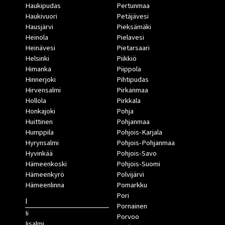
Haukipudas
Pertunmaa
Haukivuori
Petäjävesi
Hausjärvi
Pieksämäki
Heinola
Pielavesi
Heinävesi
Pietarsaari
Helsinki
Piikkiö
Himanka
Piippola
Hinnerjoki
Pihtipudas
Hirvensalmi
Pirkanmaa
Hollola
Pirkkala
Honkajoki
Pohja
Huittinen
Pohjanmaa
Humppila
Pohjois-Karjala
Hyrynsalmi
Pohjois-Pohjanmaa
Hyvinkää
Pohjois-Savo
Hämeenkoski
Pohjois-Suomi
Hämeenkyrö
Polvijärvi
Hämeenlinna
Pomarkku
Pori
I
Pornainen
Ii
Porvoo
Iisalmi