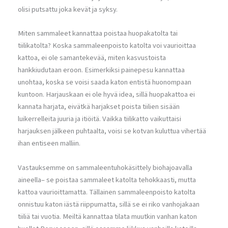
olisi putsattu joka kevät ja syksy.
Miten sammaleet kannattaa poistaa huopakatolta tai
tiilikatolta? Koska sammaleenpoisto katolta voi vaurioittaa
kattoa, ei ole samantekevää, miten kasvustoista
hankkiudutaan eroon. Esimerkiksi painepesu kannattaa
unohtaa, koska se voisi saada katon entistä huonompaan
kuntoon. Harjauskaan ei ole hyvä idea, sillä huopakattoa ei
kannata harjata, eivätkä harjakset poista tiilien sisään
luikerrelleita juuria ja itiöitä. Vaikka tiilikatto vaikuttaisi
harjauksen jälkeen puhtaalta, voisi se kotvan kuluttua vihertää
ihan entiseen malliin.
Vastauksemme on sammaleentuhokäsittely biohajoavalla
aineella– se poistaa sammaleet katolta tehokkaasti, mutta
kattoa vaurioittamatta. Tällainen sammaleenpoisto katolta
onnistuu katon iästä riippumatta, sillä se ei riko vanhojakaan
tiiliä tai vuotia. Meiltä kannattaa tilata muutkin vanhan katon