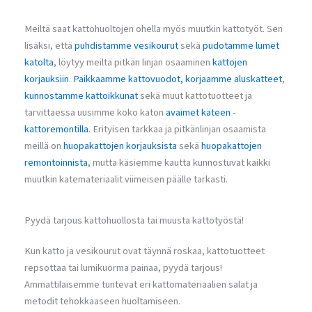
Meiltä saat kattohuoltojen ohella myös muutkin kattotyöt. Sen
lisäksi, että
puhdistamme vesikourut
sekä
pudotamme lumet
katolta
, löytyy meiltä pitkän linjan osaaminen
kattojen
korjauksiin
.
Paikkaamme kattovuodot,
korjaamme aluskatteet
,
kunnostamme kattoikkunat
sekä muut kattotuotteet ja
tarvittaessa uusimme koko katon
avaimet käteen -
kattoremontilla
. Erityisen tarkkaa ja pitkänlinjan osaamista
meillä on
huopakattojen korjauksista
sekä
huopakattojen
remontoinnista
, mutta käsiemme kautta kunnostuvat kaikki
muutkin katemateriaalit viimeisen päälle tarkasti.
Pyydä tarjous kattohuollosta tai muusta kattotyöstä!
Kun katto ja vesikourut ovat täynnä roskaa, kattotuotteet
repsottaa tai lumikuorma painaa, pyydä tarjous!
Ammattilaisemme tuntevat eri kattomateriaalien salat ja
metodit tehokkaaseen huoltamiseen.