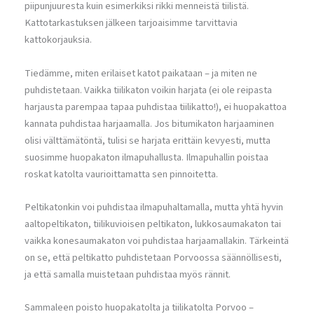
piipunjuuresta kuin esimerkiksi rikki menneistä tiilistä.
Kattotarkastuksen jälkeen tarjoaisimme tarvittavia
kattokorjauksia.
Tiedämme, miten erilaiset katot paikataan – ja miten ne
puhdistetaan. Vaikka tiilikaton voikin harjata (ei ole reipasta
harjausta parempaa tapaa puhdistaa tiilikatto!), ei huopakattoa
kannata puhdistaa harjaamalla. Jos bitumikaton harjaaminen
olisi välttämätöntä, tulisi se harjata erittäin kevyesti, mutta
suosimme huopakaton ilmapuhallusta. Ilmapuhallin poistaa
roskat katolta vaurioittamatta sen pinnoitetta.
Peltikatonkin voi puhdistaa ilmapuhaltamalla, mutta yhtä hyvin
aaltopeltikaton, tiilikuvioisen peltikaton, lukkosaumakaton tai
vaikka konesaumakaton voi puhdistaa harjaamallakin. Tärkeintä
on se, että peltikatto puhdistetaan Porvoossa säännöllisesti,
ja että samalla muistetaan puhdistaa myös rännit.
Sammaleen poisto huopakatolta ja tiilikatolta Porvoo –