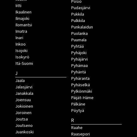
Posio
Iitti
Pudasjärvi
Ikaalinen
Pukkila
Ilmajoki
Pulkkila
Ilomantsi
Punkalaidun
Imatra
Puolanka
Inari
Puumala
Inkoo
Pyhtää
Isojoki
Pyhäjoki
Isokyrö
Pyhäjärvi
Itä-Suomi
Pyhämaa
Pyhäntä
J
Pyhäranta
Jaala
Pyhäselkä
Jalasjärvi
Pylkönmäki
Janakkala
Päijät-Häme
Joensuu
Pälkäne
Jokioinen
Pöytyä
Joroinen
Joutsa
R
Joutseno
Raahe
Juankoski
Raasepori