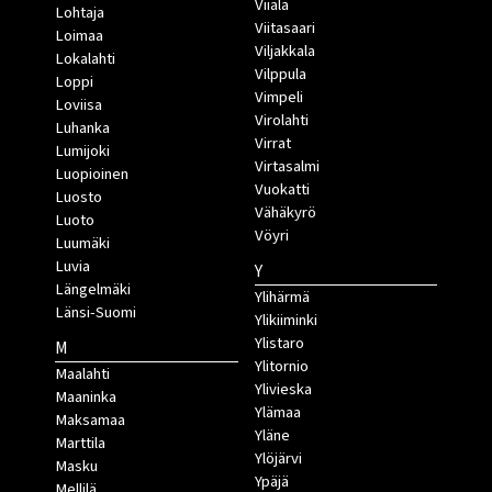
Viiala
Lohtaja
Viitasaari
Loimaa
Viljakkala
Lokalahti
Vilppula
Loppi
Vimpeli
Loviisa
Virolahti
Luhanka
Virrat
Lumijoki
Virtasalmi
Luopioinen
Vuokatti
Luosto
Vähäkyrö
Luoto
Vöyri
Luumäki
Luvia
Y
Längelmäki
Ylihärmä
Länsi-Suomi
Ylikiiminki
Ylistaro
M
Ylitornio
Maalahti
Ylivieska
Maaninka
Ylämaa
Maksamaa
Yläne
Marttila
Ylöjärvi
Masku
Ypäjä
Mellilä