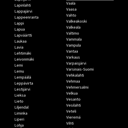
Vaala
Lapinlahti
Vaasa
Lappajärvi
Vahto
Lappeenranta
Valkeakoski
Lappi
Valkeala
Lapua
Valtimo
Lapväärtti
Vammala
Laukaa
Vampula
Lavia
Vantaa
Lehtimäki
Varkaus
Leivonmäki
Varpaisjärvi
Lemi
Varsinais-Suomi
Lemu
Vehkalahti
Lempäälä
Vehmaa
Leppävirta
Vehmersalmi
Lestijärvi
Velkua
Lieksa
Vesanto
Lieto
Vesilahti
Liljendal
Veteli
Liminka
Vieremä
Liperi
Vihti
Lohja