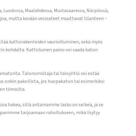
la, Luodossa, Maalahdessa, Mustasaaressa, Närpiössä,
ljoa, mutta kevään vesisateet muuttavat tilanteen –
älttää kattorakenteiden vaurioituminen, sekä myös
iirin kohdalta. Kattolumen paino voi saada katon
tamatonta. Talonomistaja tai taloyhtiö voi estää
s onkin pakollista, jos huopakaton tai esimerkiksi
n tiimoilta.
oa hakea, sillä antamamme lasku on selkeä, ja se
umppanimme tarjoamaan rahoitukseen, mikä löytyy