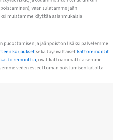
ittyvät riskit, ja osaamme siten tehdä urakan
en poistaminen), vaan sulatamme jään
isäksi muistamme käyttää asianmukaisia
en pudottamisen ja jäänpoiston lisäksi palvelemme
tteen korjaukset
sekä täysivaltaiset
kattoremontit
katto remonttia
, ovat kattoammattilaisemme
semme veden esteettömän poistumisen katolta.