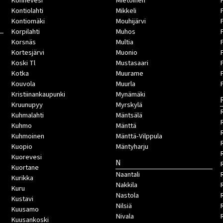
Konnevesi
Mietoinen
Kontiolahti
Mikkeli
Kontiomäki
Mouhijärvi
Korpilahti
Muhos
Korsnäs
Multia
Kortesjärvi
Muonio
Koski Tl
Mustasaari
Kotka
Muurame
Kouvola
Muurla
Kristiinankaupunki
Mynämäki
Kruunupyy
Myrskylä
Kuhmalahti
Mäntsälä
Kuhmo
Mänttä
Kuhmoinen
Mänttä-Vilppula
Kuopio
Mäntyharju
Kuorevesi
N
Kuortane
Naantali
Kurikka
Nakkila
Kuru
Nastola
Kustavi
Nilsiä
Kuusamo
Nivala
Kuusankoski