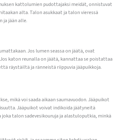
nnuksen kattolumien pudottajaksi meidät, onnistuvat
itaakan alta. Talon asukkaat ja talon vieressä
ja jään alle.
humattakaan. Jos lumen seassa on jäätä, ovat
 Jos katon reunalla on jäätä, kannattaa se poistattaa
räystäiltä ja ränneistä riippuvia jääpuikkoja.
akse, mikä voi saada aikaan saumavuodon. Jääpuikot
isuutta. Jääpuikot voivat indikoida jäätyneitä
a joka talon sadevesikouruja ja alastuloputkia, minkä