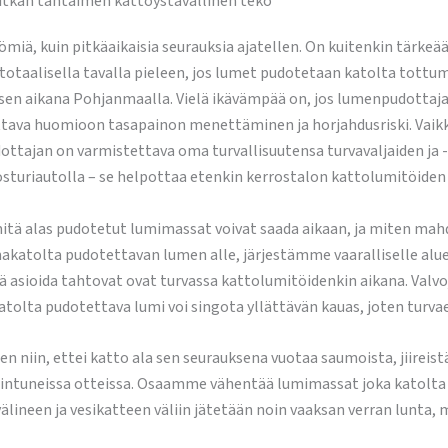
itkän tähtäimen kattoystävällinen teko
miä, kuin pitkäaikaisia seurauksia ajatellen. On kuitenkin tärkeä
 totaalisella tavalla pieleen, jos lumet pudotetaan katolta tot
ksen aikana Pohjanmaalla. Vielä ikävämpää on, jos lumenpudottaja 
tettava huomioon tasapainon menettäminen ja horjahdusriski. Vai
ttajan on varmistettava oma turvallisuutensa turvavaljaiden ja 
sturiautolla – se helpottaa etenkin kerrostalon kattolumitöiden
ä alas pudotetut lumimassat voivat saada aikaan, ja miten mahdo
umakatolta pudotettavan lumen alle, järjestämme vaaralliselle aluee
ssä asioida tahtovat ovat turvassa kattolumitöidenkin aikana. Valvo
tolta pudotettava lumi voi singota yllättävän kauas, joten turvae
in, ettei katto ala sen seurauksena vuotaa saumoista, jiireistä,
intuneissa otteissa. Osaamme vähentää lumimassat joka katolta n
lineen ja vesikatteen väliin jätetään noin vaaksan verran lunta, m