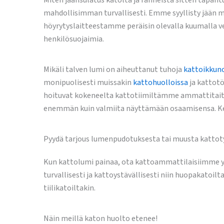
Miten jäänsulatus katolta ja ränneistä sitten tapah
mahdollisimman turvallisesti. Emme syyllisty jään m
höyrytyslaitteestamme peräisin olevalla kuumalla ve
henkilösuojaimia.
Mikäli talven lumi on aiheuttanut tuhoja
kattoikkuno
monipuolisesti muissakin
kattohuolloissa
ja kattotö
hoituvat kokeneelta kattotiimiltämme ammattitaito
enemmän kuin valmiita näyttämään osaamisensa. Ke
Pyydä tarjous lumenpudotuksesta tai muusta kattot
Kun kattolumi painaa, ota kattoammattilaisiimme
turvallisesti ja kattoystävällisesti niin huopakatoilta
tiilikatoiltakin.
Näin meillä katon huolto etenee!