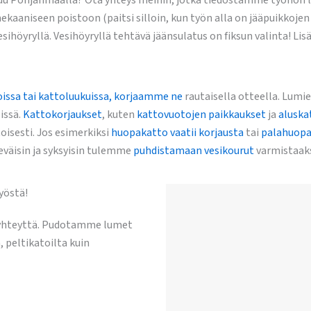
tuu Pohjanmaalla? Ota yhteys meihin, jotka tiedostamme työhön li
ekaaniseen poistoon (paitsi silloin, kun työn alla on jääpuikkoj
sihöyryllä. Vesihöyryllä tehtävä jäänsulatus on fiksun valinta! L
issa tai kattoluukuissa, korjaamme ne
rautaisella otteella. Lumi
issä.
Kattokorjaukset
, kuten
kattovuotojen paikkaukset
ja
aluska
isesti. Jos esimerkiksi
huopakatto vaatii korjausta
tai
palahuopa
väisin ja syksyisin tulemme
puhdistamaan vesikourut
varmistaak
yöstä!
 yhteyttä. Pudotamme lumet
, peltikatoilta kuin