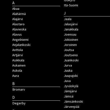
Isokyrö
A
Itä-Suomi
Akaa
J
Alahärmä
Alajärvi
Jaala
Alastaro
Jalasjärvi
Alavieska
Janakkala
Alavus
Joensuu
Angelniemi
Jokioinen
Anjalankoski
Joroinen
Anttola
Joutsa
Artjärvi
Joutseno
Asikkala
Juankoski
Askainen
Jurva
Askola
Juuka
Aura
Juupajoki
Juva
B
Jyväskylä
Bromarv
Jämijärvi
Jämsä
D
Jämsänkoski
Degerby
Järvenpää