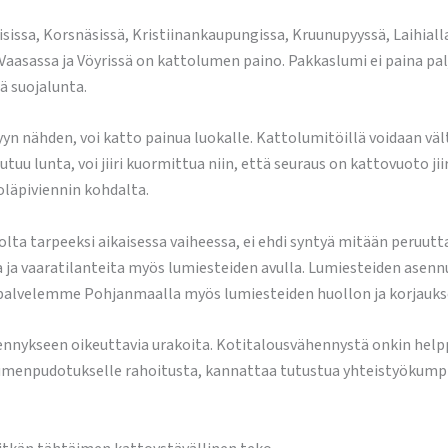
isissa, Korsnäsissä, Kristiinankaupungissa, Kruunupyyssä, Laihial
Vaasassa ja Vöyrissä on kattolumen paino. Pakkaslumi ei paina pa
ä suojalunta.
kyyn nähden, voi katto painua luokalle. Kattolumitöillä voidaan v
utuu lunta, voi jiiri kuormittua niin, että seuraus on kattovuoto j
läpiviennin kohdalta.
lta tarpeeksi aikaisessa vaiheessa, ei ehdi syntyä mitään peruut
 ja vaaratilanteita myös lumiesteiden avulla. Lumiesteiden asennu
alvelemme Pohjanmaalla myös lumiesteiden huollon ja korjaukse
nykseen oikeuttavia urakoita. Kotitalousvähennystä onkin helpp
tsit lumenpudotukselle rahoitusta, kannattaa tutustua yhteistyök