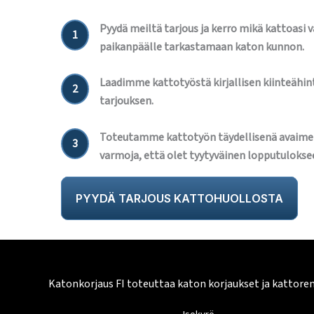
Pyydä meiltä tarjous ja kerro mikä kattoasi 
1
paikanpäälle tarkastamaan katon kunnon.
Laadimme kattotyöstä kirjallisen kiinteähint
2
tarjouksen.
Toteutamme kattotyön täydellisenä avaime
3
varmoja, että olet tyytyväinen lopputulokse
PYYDÄ TARJOUS KATTOHUOLLOSTA
Katonkorjaus FI toteuttaa katon korjaukset ja kattore