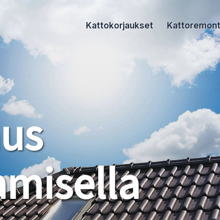
Kattokorjaukset
Kattoremont
aus
misella