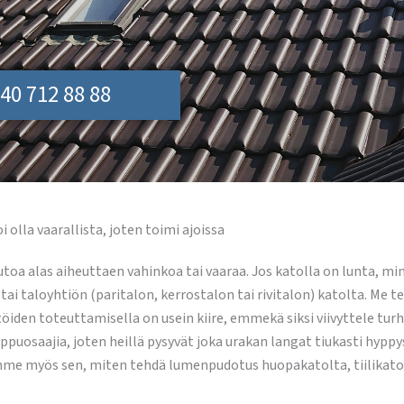
40 712 88 88
lla vaarallista, joten toimi ajoissa
putoa alas aiheuttaen vahinkoa tai vaaraa. Jos katolla on lunta, 
ai taloyhtiön (paritalon, kerrostalon tai rivitalon) katolta. M
iden toteuttamisella on usein kiire, emmekä siksi viivyttele tu
osaajia, joten heillä pysyvät joka urakan langat tiukasti hyppy
iedämme myös sen, miten tehdä lumenpudotus huopakatolta, tiilikat