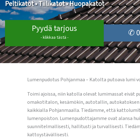
Peltikatot • Tiilikatot • Huopakatot
Pyydä tarjous
✆ 0
- klikkaa tästä -
Lumenpudotus Pohjanmaa – Katolta putoava lumi voi o
Toimi ajoissa, niin katolla olevat lumimassat eivät 
omakotitalon, kesämökin, autotallin, autokatoksen t
kaikkialla Pohjanmaalla. Tiedämme, että kattolumitö
lumenpoiston. Lumenpudottajamme ovat alansa huippu
suunnitelmallisesti, hallitusti ja turvallisesti. T
kattoystävällisesti.