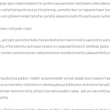
 vapaa-ajan rakennuksen tai jonkin saunamökin kaltaisen ulkorake
 säilyttää kuntonsa ja tiiviytensä, samalla kun se vapautetaan lum
ä sen jälkeen enää tarvitse pelätä jäävänsä katolta putoavan lumen 
hen liittyvät riskit
, autojen ja esimerkiksi terassikatosten kärsimistä vaurioista pu
tä, että katolta putoava tavara on pääsääntöisesti pelkkää jäätä.
umen sulamisvesien jäätymisestä muodostuneita jääpaanteita että 
 muodostaa padon. Uudet sulamisvedet voivat jäädä tuon padon ta
i esimerkiksi luhtitalon läheisyydessä liikkuvien ihmisten turvall
elmän kunnon että yleisen turvallisuuden takia. Jää voi vaurioitta
nalta.