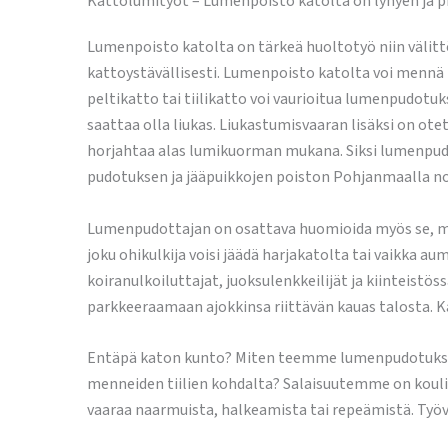
Kattolumityöt – Lumenpoisto katolta on lyhyen ja p
Lumenpoisto katolta on tärkeä huoltotyö niin välittö
kattoystävällisesti. Lumenpoisto katolta voi mennä
peltikatto tai tiilikatto voi vaurioitua lumenpudotu
saattaa olla liukas. Liukastumisvaaran lisäksi on o
horjahtaa alas lumikuorman mukana. Siksi lumenpudo
pudotuksen ja jääpuikkojen poiston Pohjanmaalla no
Lumenpudottajan on osattava huomioida myös se, mit
joku ohikulkija voisi jäädä harjakatolta tai vaikka a
koiranulkoiluttajat, juoksulenkkeilijät ja kiinteistö
parkkeeraamaan ajokkinsa riittävän kauas talosta. Ka
Entäpä katon kunto? Miten teemme lumenpudotuksen ni
menneiden tiilien kohdalta? Salaisuutemme on kouli
vaaraa naarmuista, halkeamista tai repeämistä. Työvä