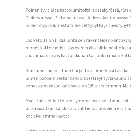
Toinen syy tilata kattolumitöitä Isossakyrössä, Kask
Pedersöressä, Pietarsaaressa, Uudessakaarlepyyssä, 
niiden myötä lumesta tulee vettynyttä ja tiivistynytt
Jos katolla on liikaa lunta sen rakenteiden kantoky
monet kattovuodot. Jos esimerkiksi jiirin päälle kasa
vuotamaan myös kattoikkunan tai jonkin muun katto
Kun lumet pudotetaan harja- tai esimerkiksi tasakato
lumen putoamisesta mahdollisesti syntyviä vaurioita
konesaumakaton kaltevuus on 1:8 tai enemmän. Me p
Myös talviset kattolumityömme ovat kotitalousvähen
pitää sisällään kaikki tarvitut tiedot. Jos vielä e
kotisivujemme kautta.