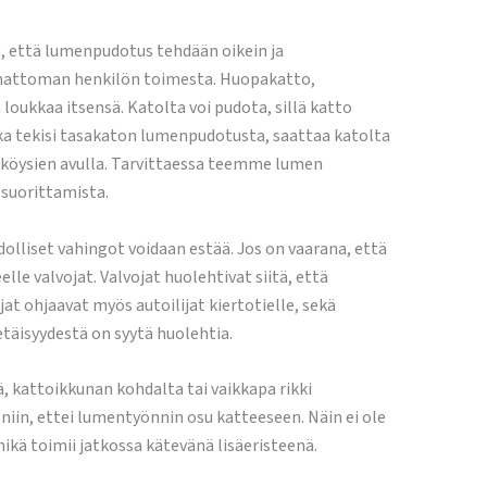
ä, että lumenpudotus tehdään oikein ja
tumattoman henkilön toimesta. Huopakatto,
loukkaa itsensä. Katolta voi pudota, sillä katto
kka tekisi tasakaton lumenpudotusta, saattaa katolta
-köysien avulla. Tarvittaessa teemme lumen
 suorittamista.
lliset vahingot voidaan estää. Jos on vaarana, että
lle valvojat. Valvojat huolehtivat siitä, että
jat ohjaavat myös autoilijat kiertotielle, sekä
täisyydestä on syytä huolehtia.
 kattoikkunan kohdalta tai vaikkapa rikki
iin, ettei lumentyönnin osu katteeseen. Näin ei ole
ikä toimii jatkossa kätevänä lisäeristeenä.