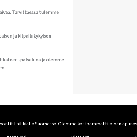
vaivaa. Tarvittaessa tulemme
aisen ja kilpailukykyisen
t käteen -palveluna ja olemme
en.
montit kaikkialla Suomessa. Olemme kattoammattilainen apunasi. 