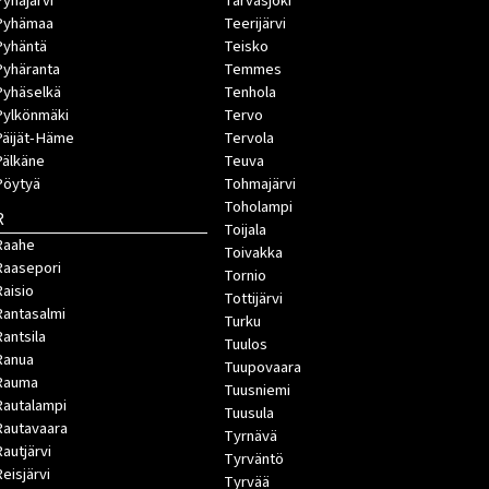
Pyhäjärvi
Tarvasjoki
Pyhämaa
Teerijärvi
Pyhäntä
Teisko
Pyhäranta
Temmes
Pyhäselkä
Tenhola
Pylkönmäki
Tervo
Päijät-Häme
Tervola
Pälkäne
Teuva
Pöytyä
Tohmajärvi
Toholampi
R
Toijala
Raahe
Toivakka
Raasepori
Tornio
Raisio
Tottijärvi
Rantasalmi
Turku
Rantsila
Tuulos
Ranua
Tuupovaara
Rauma
Tuusniemi
Rautalampi
Tuusula
Rautavaara
Tyrnävä
Rautjärvi
Tyrväntö
Reisjärvi
Tyrvää