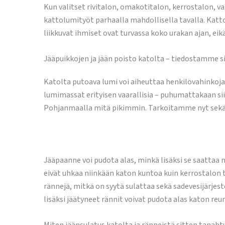
Kun valitset rivitalon, omakotitalon, kerrostalon,
kattolumityöt parhaalla mahdollisella tavalla. Katto
liikkuvat ihmiset ovat turvassa koko urakan ajan, eik
Jääpuikkojen ja jään poisto katolta – tiedostamme sii
Katolta putoava lumi voi aiheuttaa henkilövahinkoja
lumimassat erityisen vaarallisia – puhumattakaan sii
Pohjanmaalla mitä pikimmin. Tarkoitamme nyt sekä l
Jääpaanne voi pudota alas, minkä lisäksi se saattaa
eivät uhkaa niinkään katon kuntoa kuin kerrostalon ta
rännejä, mitkä on syytä sulattaa sekä sadevesijärjest
lisäksi jäätyneet rännit voivat pudota alas katon reu