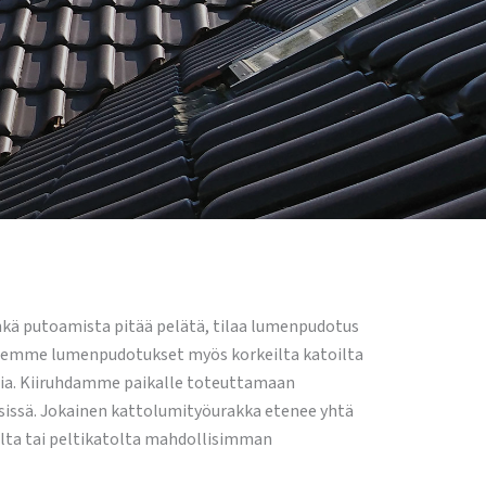
minkä putoamista pitää pelätä, tilaa lumenpudotus
e teemme lumenpudotukset myös korkeilta katoilta
rhia. Kiiruhdamme paikalle toteuttamaan
sissä. Jokainen kattolumityöurakka etenee yhtä
olta tai peltikatolta mahdollisimman