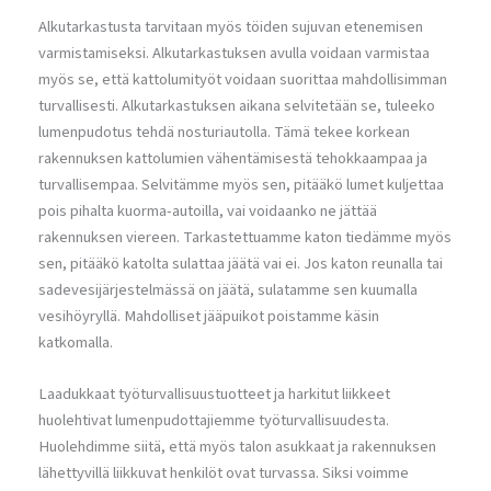
Alkutarkastusta tarvitaan myös töiden sujuvan etenemisen
varmistamiseksi. Alkutarkastuksen avulla voidaan varmistaa
myös se, että kattolumityöt voidaan suorittaa mahdollisimman
turvallisesti. Alkutarkastuksen aikana selvitetään se, tuleeko
lumenpudotus tehdä nosturiautolla. Tämä tekee korkean
rakennuksen kattolumien vähentämisestä tehokkaampaa ja
turvallisempaa. Selvitämme myös sen, pitääkö lumet kuljettaa
pois pihalta kuorma-autoilla, vai voidaanko ne jättää
rakennuksen viereen. Tarkastettuamme katon tiedämme myös
sen, pitääkö katolta sulattaa jäätä vai ei. Jos katon reunalla tai
sadevesijärjestelmässä on jäätä, sulatamme sen kuumalla
vesihöyryllä. Mahdolliset jääpuikot poistamme käsin
katkomalla.
Laadukkaat työturvallisuustuotteet ja harkitut liikkeet
huolehtivat lumenpudottajiemme työturvallisuudesta.
Huolehdimme siitä, että myös talon asukkaat ja rakennuksen
lähettyvillä liikkuvat henkilöt ovat turvassa. Siksi voimme