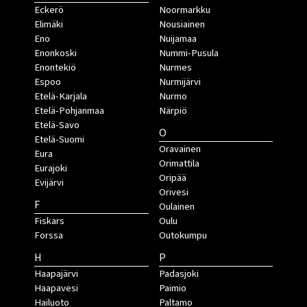
Eckerö
Noormarkku
Elimäki
Nousiainen
Eno
Nuijamaa
Enonkoski
Nummi-Pusula
Enontekiö
Nurmes
Espoo
Nurmijärvi
Etelä-Karjala
Nurmo
Etelä-Pohjanmaa
Närpiö
Etelä-Savo
O
Etelä-Suomi
Oravainen
Eura
Orimattila
Eurajoki
Oripää
Evijärvi
Orivesi
F
Oulainen
Fiskars
Oulu
Forssa
Outokumpu
H
P
Haapajärvi
Padasjoki
Haapavesi
Paimio
Hailuoto
Paltamo