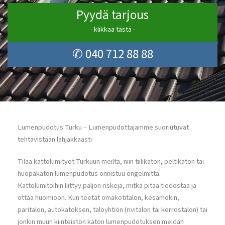
Pyydä tarjous
- klikkaa tästä -
✆ 040 712 88 88
Lumenpudotus Turku – Lumenpudottajamme suoriutuvat
tehtävistään lahjakkaasti
Tilaa kattolumityöt Turkuun meiltä, niin tiilikaton, peltikaton tai
huopakaton lumenpudotus onnistuu ongelmitta.
Kattolumitöihin liittyy paljon riskejä, mitkä pitää tiedostaa ja
ottaa huomioon. Kun teetät omakotitalon, kesämökin,
paritalon, autokatoksen, taloyhtiön (rivitalon tai kerrostalon) tai
jonkin muun kiinteistön katon lumenpudotuksen meidän