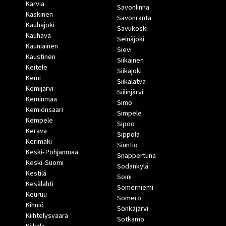
Karvia
Savonlinna
Kaskinen
Savonranta
Kauhajoki
Savukoski
Kauhava
Seinäjoki
Kauniainen
Sievi
Kaustinen
Siikainen
Keitele
Siikajoki
Kemi
Siikalatva
Kemijärvi
Siilinjärvi
Keminmaa
Simo
Kemiönsaari
Simpele
Kempele
Sipoo
Kerava
Sippola
Kerimäki
Siuntio
Keski-Pohjanmaa
Snappertuna
Keski-Suomi
Sodankylä
Kestilä
Soini
Kesälahti
Somerniemi
Keuruu
Somero
Kihniö
Sonkajärvi
Kiihtelysvaara
Sotkamo