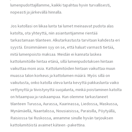
lumenpudottajillamme, kaikki tapahtuu hyvin turvallisesti,
nopeasti ja järkevällä hinnalla.
Jos katollasi on liikaa lunta tai lumet meinaavat pudota alas
katolta, ota yhteyttä, niin asiantuntijamme rientää
tarkastamaan tilanteen. Alkutarkastusta tarvitaan kahdesta eri
syystä. Ensimmäinen syy on se, että haluat varmasti tietää,
mitä lumenpoisto maksaa. Meidän ei kannata laskea
kattolumitöille hintaa etänä, sillä lumenpudotuksen hintaan
vaikuttaa moni asia. Kattolumitöiden hintaan vaikuttaa muun
muassa talon korkeus ja kattolumen määrä. Myös sillä on
vaikutusta, onko katolla oleva lunta kevyttä pakkaslunta vaiko
vettynyttä ja tiivistynyttä suojalunta, minkä poistaminen katolta
on hitaampaa ja raskaampaa. Kun olemme tarkastaneet
tilanteen Turussa, Aurassa, Kaarinassa, Liedossa, Maskussa,
Mynämäellä, Naantalissa, Nousiaisissa, Paraisilla, Pöytyällä,
Raisiossa tai Ruskossa, annamme sinulle hyvän tarjouksen
kattolumitöistä avaimet käteen -pakettina.