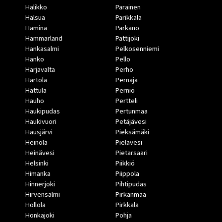
Halikko
Parainen
Halsua
Parikkala
Hamina
Parkano
Hammarland
Pattijoki
Hankasalmi
Pelkosenniemi
Hanko
Pello
Harjavalta
Perho
Hartola
Pernaja
Hattula
Perniö
Hauho
Pertteli
Haukipudas
Pertunmaa
Haukivuori
Petäjävesi
Hausjärvi
Pieksämäki
Heinola
Pielavesi
Heinävesi
Pietarsaari
Helsinki
Piikkiö
Himanka
Piippola
Hinnerjoki
Pihtipudas
Hirvensalmi
Pirkanmaa
Hollola
Pirkkala
Honkajoki
Pohja