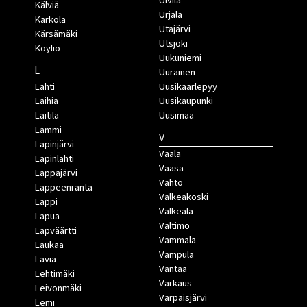
Ulvila
Kälviä
Urjala
Kärkölä
Utajärvi
Kärsämäki
Utsjoki
Köyliö
Uukuniemi
L
Uurainen
Lahti
Uusikaarlepyy
Laihia
Uusikaupunki
Laitila
Uusimaa
Lammi
V
Lapinjärvi
Vaala
Lapinlahti
Vaasa
Lappajärvi
Vahto
Lappeenranta
Valkeakoski
Lappi
Valkeala
Lapua
Valtimo
Lapväärtti
Vammala
Laukaa
Vampula
Lavia
Vantaa
Lehtimäki
Varkaus
Leivonmäki
Varpaisjärvi
Lemi