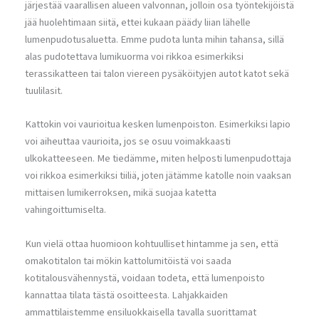
järjestää vaarallisen alueen valvonnan, jolloin osa työntekijöistä
jää huolehtimaan siitä, ettei kukaan päädy liian lähelle
lumenpudotusaluetta. Emme pudota lunta mihin tahansa, sillä
alas pudotettava lumikuorma voi rikkoa esimerkiksi
terassikatteen tai talon viereen pysäköityjen autot katot sekä
tuulilasit.
Kattokin voi vaurioitua kesken lumenpoiston. Esimerkiksi lapio
voi aiheuttaa vaurioita, jos se osuu voimakkaasti
ulkokatteeseen. Me tiedämme, miten helposti lumenpudottaja
voi rikkoa esimerkiksi tiiliä, joten jätämme katolle noin vaaksan
mittaisen lumikerroksen, mikä suojaa katetta
vahingoittumiselta.
Kun vielä ottaa huomioon kohtuulliset hintamme ja sen, että
omakotitalon tai mökin kattolumitöistä voi saada
kotitalousvähennystä, voidaan todeta, että lumenpoisto
kannattaa tilata tästä osoitteesta. Lahjakkaiden
ammattilaistemme ensiluokkaisella tavalla suorittamat