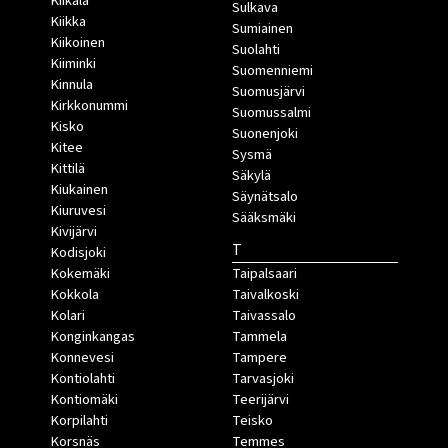
Kiikala
Sulkava
Kiikka
Sumiainen
Kiikoinen
Suolahti
Kiiminki
Suomenniemi
Kinnula
Suomusjärvi
Kirkkonummi
Suomussalmi
Kisko
Suonenjoki
Kitee
Sysmä
Kittilä
Säkylä
Kiukainen
Säynätsalo
Kiuruvesi
Sääksmäki
Kivijärvi
T
Kodisjoki
Kokemäki
Taipalsaari
Kokkola
Taivalkoski
Kolari
Taivassalo
Konginkangas
Tammela
Konnevesi
Tampere
Kontiolahti
Tarvasjoki
Kontiomäki
Teerijärvi
Korpilahti
Teisko
Korsnäs
Temmes