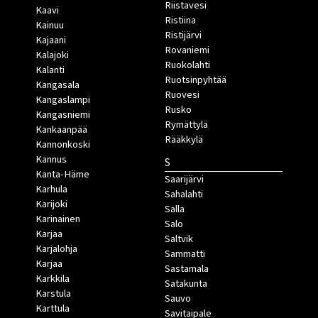
Riistavesi
Kaavi
Ristiina
Kainuu
Ristijärvi
Kajaani
Rovaniemi
Kalajoki
Ruokolahti
Kalanti
Ruotsinpyhtää
Kangasala
Ruovesi
Kangaslampi
Rusko
Kangasniemi
Rymättylä
Kankaanpää
Rääkkylä
Kannonkoski
Kannus
S
Kanta-Häme
Saarijärvi
Karhula
Sahalahti
Karijoki
Salla
Karinainen
Salo
Karjaa
Saltvik
Karjalohja
Sammatti
Karjaa
Sastamala
Karkkila
Satakunta
Karstula
Sauvo
Karttula
Savitaipale