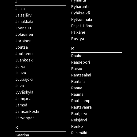
Pyhäntä
J
Pyhäranta
Jaala
Pyhäselkä
Jalasjärvi
Pylkönmäki
Janakkala
Päijät-Häme
Joensuu
Pälkäne
Jokioinen
Pöytyä
Joroinen
Joutsa
R
Joutseno
Raahe
Juankoski
Raasepori
Jurva
Raisio
Juuka
Rantasalmi
Juupajoki
Rantsila
Juva
Ranua
Jyväskylä
Rauma
Jämijärvi
Rautalampi
Jämsä
Rautavaara
Jämsänkoski
Rautjärvi
Järvenpää
Reisjärvi
Renko
K
Riihimäki
Kaarina