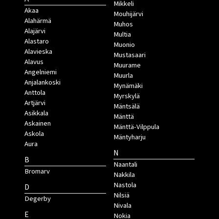
Mikkeli
Akaa
Mouhijärvi
Alahärmä
Muhos
Alajärvi
Multia
Alastaro
Muonio
Alavieska
Mustasaari
Alavus
Muurame
Angelniemi
Muurla
Anjalankoski
Mynämäki
Anttola
Myrskylä
Artjärvi
Mäntsälä
Asikkala
Mänttä
Askainen
Mänttä-Vilppula
Askola
Mäntyharju
Aura
N
B
Naantali
Bromarv
Nakkila
Nastola
D
Nilsiä
Degerby
Nivala
E
Nokia