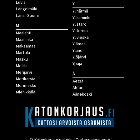
Luvia
Y
Längelmäki
Ylihärmä
Länsi-Suomi
Ylikiiminki
Ylistaro
M
Ylitornio
Maalahti
Ylivieska
Maaninka
Ylämaa
Maksamaa
Yläne
Marttila
Ylöjärvi
Masku
Ypäjä
Mellilä
Merijärvi
Ä
Merikarvia
Äetsä
Merimasku
Ähtäri
Miehikkälä
Äänekoski
© Katonkorjauspalvelu |
Tietosuojaseloste