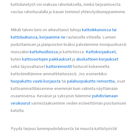
kattolumityöt voi maksaa rahoituksella, minkä tarjoamisesta
vastaa rahoitusalalla jo kauan toiminut yhteistyökumppanimme.
Mikäli talven lumi on aiheuttanut tuhoja
kattoikkunoissa tai
kattoluukuissa, korjaamme ne
rautaisella otteella. Lumien
pudottamisen ja jäänpoiston lisäksi palvelemme monipuolisesti
muissakin
kattohuolloissa
ja kattotöissä.
Kattokorjaukset
,
kuten
kattovuotojen paikkaukset
ja
aluskatteen korjaukset
sekä täysivaltaiset
kattoremontit
hoituvat kokeneelta
kattotiimiltämme ammattitaitoisesti. Jos esimerkiksi
huopakatto vaatii korjausta
tai
palahuopakatto remonttia
, ovat
kattoammattilaisemme enemmän kuin valmiita näyttämään
osaamisensa. Keväisin ja syksyisin tulemme
puhdistamaan
vesikourut
varmistaaksemme veden esteettömän poistumisen
katolta.
Pyydä tarjous lumenpudotuksesta tai muusta kattotyöstä!