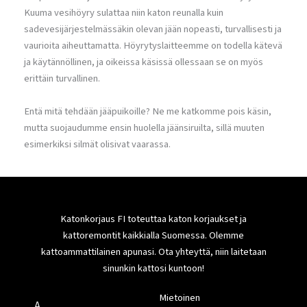
Kuuma vesihöyry sulattaa niin katon reunalla kuin
sadevesijärjestelmässäkin olevan jään nopeasti, turvallisesti ja
vaurioita aiheuttamatta. Höyrytyslaitteemme on todella kätevä
ja käytännöllinen, ja oikeissa käsissä ollessaan se on myös
erittäin turvallinen.
Entä mitä tehdään jääpuikoille? Ne me katkomme pois käsin,
mutta suojaudumme ensin huolella jäänsiruilta, sillä muuten
esimerkiksi silmät olisivat vaarassa.
Katonkorjaus FI toteuttaa katon korjaukset ja
kattoremontit kaikkialla Suomessa. Olemme
kattoammattilainen apunasi. Ota yhteyttä, niin laitetaan
sinunkin kattosi kuntoon!
Mietoinen
A