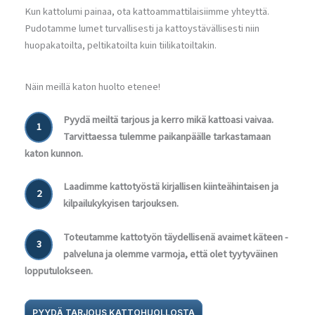
Kun kattolumi painaa, ota kattoammattilaisiimme yhteyttä.
Pudotamme lumet turvallisesti ja kattoystävällisesti niin
huopakatoilta, peltikatoilta kuin tiilikatoiltakin.
Näin meillä katon huolto etenee!
Pyydä meiltä tarjous ja kerro mikä kattoasi vaivaa.
1
Tarvittaessa tulemme paikanpäälle tarkastamaan
katon kunnon.
Laadimme kattotyöstä kirjallisen kiinteähintaisen ja
2
kilpailukykyisen tarjouksen.
Toteutamme kattotyön täydellisenä avaimet käteen -
3
palveluna ja olemme varmoja, että olet tyytyväinen
lopputulokseen.
PYYDÄ TARJOUS KATTOHUOLLOSTA