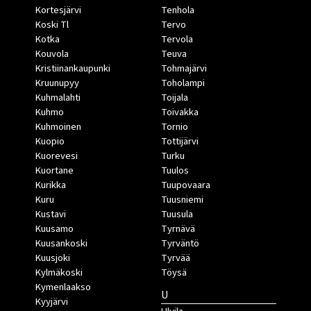
Kortesjärvi
Tenhola
Koski Tl
Tervo
Kotka
Tervola
Kouvola
Teuva
Kristiinankaupunki
Tohmajärvi
Kruunupyy
Toholampi
Kuhmalahti
Toijala
Kuhmo
Toivakka
Kuhmoinen
Tornio
Kuopio
Tottijärvi
Kuorevesi
Turku
Kuortane
Tuulos
Kurikka
Tuupovaara
Kuru
Tuusniemi
Kustavi
Tuusula
Kuusamo
Tyrnävä
Kuusankoski
Tyrväntö
Kuusjoki
Tyrvää
Kylmäkoski
Töysä
Kymenlaakso
U
Kyyjärvi