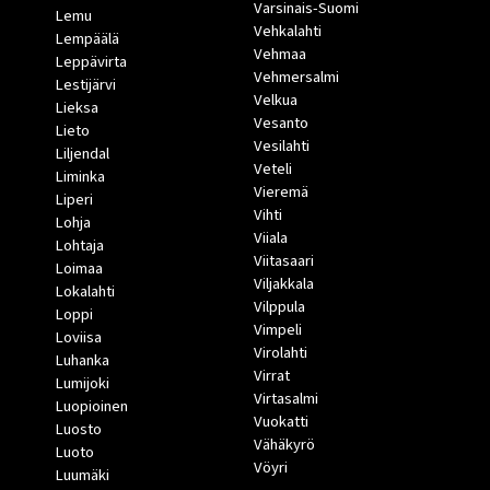
Varsinais-Suomi
Lemu
Vehkalahti
Lempäälä
Vehmaa
Leppävirta
Vehmersalmi
Lestijärvi
Velkua
Lieksa
Vesanto
Lieto
Vesilahti
Liljendal
Veteli
Liminka
Vieremä
Liperi
Vihti
Lohja
Viiala
Lohtaja
Viitasaari
Loimaa
Viljakkala
Lokalahti
Vilppula
Loppi
Vimpeli
Loviisa
Virolahti
Luhanka
Virrat
Lumijoki
Virtasalmi
Luopioinen
Vuokatti
Luosto
Vähäkyrö
Luoto
Vöyri
Luumäki