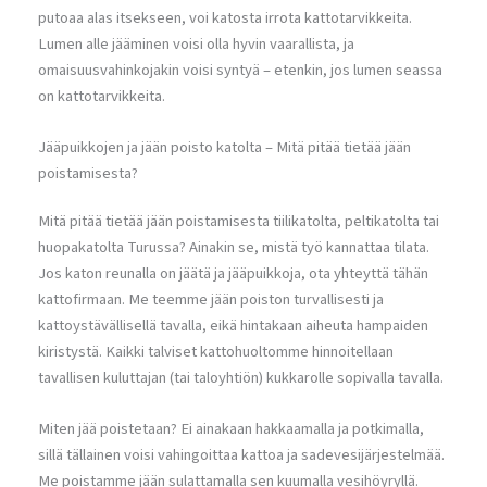
putoaa alas itsekseen, voi katosta irrota kattotarvikkeita.
Lumen alle jääminen voisi olla hyvin vaarallista, ja
omaisuusvahinkojakin voisi syntyä – etenkin, jos lumen seassa
on kattotarvikkeita.
Jääpuikkojen ja jään poisto katolta – Mitä pitää tietää jään
poistamisesta?
Mitä pitää tietää jään poistamisesta tiilikatolta, peltikatolta tai
huopakatolta Turussa? Ainakin se, mistä työ kannattaa tilata.
Jos katon reunalla on jäätä ja jääpuikkoja, ota yhteyttä tähän
kattofirmaan. Me teemme jään poiston turvallisesti ja
kattoystävällisellä tavalla, eikä hintakaan aiheuta hampaiden
kiristystä. Kaikki talviset kattohuoltomme hinnoitellaan
tavallisen kuluttajan (tai taloyhtiön) kukkarolle sopivalla tavalla.
Miten jää poistetaan? Ei ainakaan hakkaamalla ja potkimalla,
sillä tällainen voisi vahingoittaa kattoa ja sadevesijärjestelmää.
Me poistamme jään sulattamalla sen kuumalla vesihöyryllä.