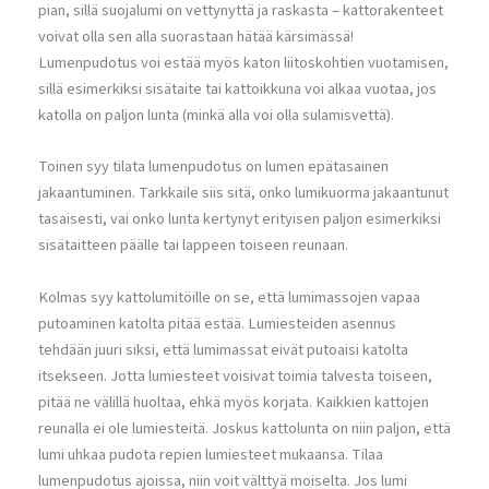
pian, sillä suojalumi on vettynyttä ja raskasta – kattorakenteet
voivat olla sen alla suorastaan hätää kärsimässä!
Lumenpudotus voi estää myös katon liitoskohtien vuotamisen,
sillä esimerkiksi sisätaite tai kattoikkuna voi alkaa vuotaa, jos
katolla on paljon lunta (minkä alla voi olla sulamisvettä).
Toinen syy tilata lumenpudotus on lumen epätasainen
jakaantuminen. Tarkkaile siis sitä, onko lumikuorma jakaantunut
tasaisesti, vai onko lunta kertynyt erityisen paljon esimerkiksi
sisätaitteen päälle tai lappeen toiseen reunaan.
Kolmas syy kattolumitöille on se, että lumimassojen vapaa
putoaminen katolta pitää estää. Lumiesteiden asennus
tehdään juuri siksi, että lumimassat eivät putoaisi katolta
itsekseen. Jotta lumiesteet voisivat toimia talvesta toiseen,
pitää ne välillä huoltaa, ehkä myös korjata. Kaikkien kattojen
reunalla ei ole lumiesteitä. Joskus kattolunta on niin paljon, että
lumi uhkaa pudota repien lumiesteet mukaansa. Tilaa
lumenpudotus ajoissa, niin voit välttyä moiselta. Jos lumi