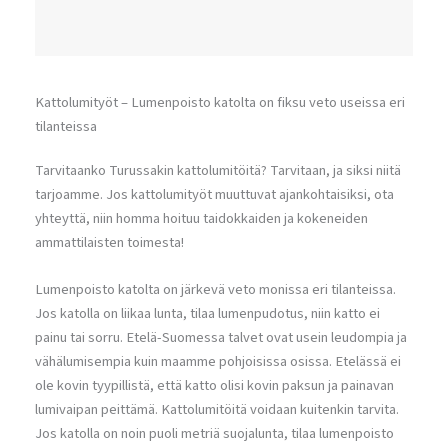
Kattolumityöt – Lumenpoisto katolta on fiksu veto useissa eri
tilanteissa
Tarvitaanko Turussakin kattolumitöitä? Tarvitaan, ja siksi niitä
tarjoamme. Jos kattolumityöt muuttuvat ajankohtaisiksi, ota
yhteyttä, niin homma hoituu taidokkaiden ja kokeneiden
ammattilaisten toimesta!
Lumenpoisto katolta on järkevä veto monissa eri tilanteissa.
Jos katolla on liikaa lunta, tilaa lumenpudotus, niin katto ei
painu tai sorru. Etelä-Suomessa talvet ovat usein leudompia ja
vähälumisempia kuin maamme pohjoisissa osissa. Etelässä ei
ole kovin tyypillistä, että katto olisi kovin paksun ja painavan
lumivaipan peittämä. Kattolumitöitä voidaan kuitenkin tarvita.
Jos katolla on noin puoli metriä suojalunta, tilaa lumenpoisto