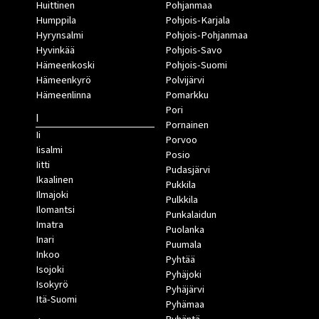
Huittinen
Pohjanmaa
Humppila
Pohjois-Karjala
Hyrynsalmi
Pohjois-Pohjanmaa
Hyvinkää
Pohjois-Savo
Hämeenkoski
Pohjois-Suomi
Hämeenkyrö
Polvijärvi
Hämeenlinna
Pomarkku
Pori
I
Pornainen
Ii
Porvoo
Iisalmi
Posio
Iitti
Pudasjärvi
Ikaalinen
Pukkila
Ilmajoki
Pulkkila
Ilomantsi
Punkalaidun
Imatra
Puolanka
Inari
Puumala
Inkoo
Pyhtää
Isojoki
Pyhäjoki
Isokyrö
Pyhäjärvi
Itä-Suomi
Pyhämaa